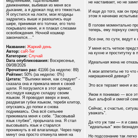
медленными, тщательными
не настаивает, но не зам
движениями, выбивая из меня все
дыхание, а я дрожал под его тяжестью.
И еще до того, как он пр
Я опустился на локти, мои ягодицы
этом я начинаю испытыват
задрались выше и разошлись еще
шире, принимая его толчки, его тело
В голове моментально про
покрывало меня, и я плакал слезами
теперь, ему порнуху смотр
освобождения. Ночной кошмар
закончился...."
Все они, по сути, ведут 
Название:
Жаркий день
У меня есть четкое предс
Автор:
caR-Ter
на кухне и проститутку в
Категории:
Случай
Dата опубликования:
Воскресенье,
Идеальная жена не отказы
09/08/2026
Прочитано раз:
41166 (за неделю: 89)
А мои аппетиты не то что
Рейтинг:
50% (за неделю: 0%)
накрашенной девице?
Цитата:
""Вылижи меня, как следует" -
сказала она и прижала меня к своей
Это все терзает меня и в
щели. Я погрузился в этот аромат,
исследуя каждую складку своим
Умом я понимаю — все это
языком. Я проводил вверх и вниз,
был альфой и омегой семь
раздвигая губки языком, теребя клитор,
опускаясь до попки и снова
Сейчас, к счастью, ситуа
поднимаясь. Она всё сильнее
уважать".
прижимала меня к себе. "Засовывай
язык глубже", прорычала она. Я стал
Да что уж там — я и сама
высовывать язык и старался
"идеальных" жен безнадеж
проникнуть в её влагалище. Через пару
минут она просто откинула меня на
Но подсознание так легко