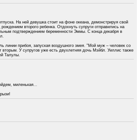
тпуска. На ней девушка стоит на фоне океана, демонстрируя свой
 рождением второго ребенка. Отдохнуть супруги отправились на
альным подтверждением беременности Эммы. С конца декабря в
л.
ь линии прибоя, запуская воздушного змея. "Мой муж – человек со
т вторым. У супругов уже есть двухлетняя дочь Мэйбл. Уиллис также
ей Талулы.
ойдем, миленькая...
грызи!