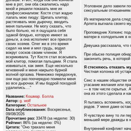
мне в рот, они оба сжалились надо
Уголовное дело завели по
мной и решили показать мне их
сексуальным отношениям
профессионализм: Костя стал жадно
лапать мою пизду: Щипать клитор,
Из материалов дела следу
растягивать мою дырочку, вводить
Арлета выгнала своего му
меня пальчики. Не могу сказать, что
было больно, но я ощущала себя
Проповедник Хопкинс подо
эдакой блядью, которую имеют за
матери в холодильник в к
деньги, а она исполняет все прихоти
своих хозяев. Олег же в это время
Девушка рассказала, что 
сидел на мне и мял грудь, водил
вокруг сосков своим членом. Я
При обыске полиция обнар
вскрикивала. Тут Костя стал всасывать
закончить речь, в которой
мой клитор, помогая пальцами. Я стала
извиваться, как змея. Еще несколько
Я стесняюсь отказать м
мгновений и меня накрыло бурной
Честная колонка об устар
волной оргазма. Немножко передохнув,
они еще раз поочередно поимели меня
Секс в нашем обществе об
во все дырочки. И мы бодрой походкой
угасание желания или пра
удалились...."
— в том числе скрытых. А
она из этого сделала и ка
Название:
Кошмар. Бэлла
Автор:
g. wolf
Я пытаюсь вспомнить, ког
Категории:
Остальное
родов. У меня даже остаю
Dата опубликования:
Воскресенье,
09/08/2026
Я чувствую вину то ли пе
Прочитано раз:
33478 (за неделю: 30)
меньшей мере дважды в н
Рейтинг:
86% (за неделю: 0%)
Цитата:
"Оно трахало меня
Внутренний конфликт начи