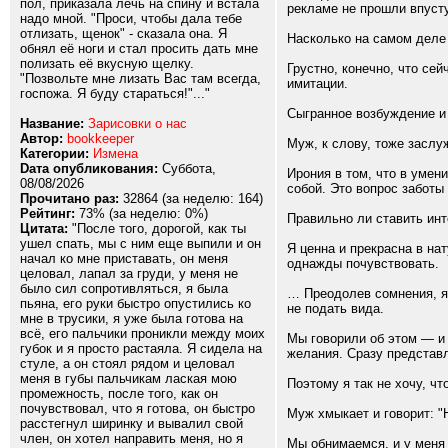
пол, приказала лечь на спину и встала
рекламе не прошли впусту
надо мной. "Проси, чтобы дала тебе
отлизать, щенок" - сказала она. Я
Насколько на самом деле
обнял её ноги и стал просить дать мне
полизать её вкусную щелку.
Грустно, конечно, что се
"Позвольте мне лизать Вас там всегда,
имитации.
госпожа. Я буду стараться!"..."
Сыгранное возбуждение и 
Название:
Зарисовки о нас
Автор:
bookkeeper
Муж, к слову, тоже заслу
Категории:
Измена
Dата опубликования:
Суббота,
Ирония в том, что в умени
08/08/2026
собой. Это вопрос заботы
Прочитано раз:
32864 (за неделю: 164)
Рейтинг:
73% (за неделю: 0%)
Правильно ли ставить инт
Цитата:
"После того, дорогой, как ты
ушел спать, мы с ним еще выпили и он
Я ценна и прекрасна в на
начал ко мне приставать, он меня
однажды почувствовать.
целовал, лапал за груди, у меня не
было сил сопротивляться, я была
… Преодолев сомнения, я 
пьяна, его руки быстро опустились ко
не подать вида.
мне в трусики, я уже была готова на
всё, его пальчики проникли между моих
Мы говорили об этом — и 
губок и я просто растаяла. Я сидела на
желания. Сразу представ
стуле, а он стоял рядом и целовал
меня в губы пальчикам лаская мою
Поэтому я так не хочу, ч
промежность, после того, как он
почувствовал, что я готова, он быстро
Муж хмыкает и говорит: "
расстегнул ширинку и вывалил свой
член, он хотел направить меня, но я
Мы обнимаемся, и у меня