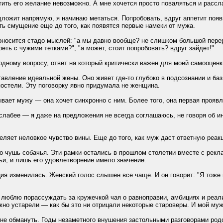
етить его желание невозможно. А мне хочется просто поваляться и расс
едложит напрямую, я начинаю метаться. Попробовать, вдруг аппетит появи
ь смущение еще до того, как появятся первые намеки от мужа.
носится стадо мыслей: "а мы давно вообще? не слишком большой перерыв
еть с чужими тетками?", "а может, стоит попробовать? вдруг зайдет!"
к одному вопросу, ответ на который критически важен для моей самооценк
тавление идеальной жены. Оно живет где-то глубоко в подсознании и баз
 постели. Эту поговорку явно придумала не женщина.
вает мужу — она хочет синхронно с ним. Более того, она первая проявл
 слабее — я даже на предложения не всегда соглашаюсь, не говоря об и
селяет неловкое чувство вины. Еще до того, как муж даст ответную реак
 чушь собачья. Эти рамки остались в прошлом столетии вместе с реклам
и, и лишь его удовлетворение имело значение.
ция изменилась. Женский голос слышен все чаще. И он говорит: "Я тож
 люблю порассуждать за кружечкой чая о равноправии, амбициях и реал
но устарели — как бы это ни отрицали некоторые староверы. И мой муж
 не обмануть. Годы незаметного внушения застольными разговорами род