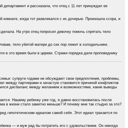
й департамент и рассказала, что отец с 11 лет принуждал ее
й комнате, когда тот развлекался с их дочерью. Произошла ссора, и
 сделала. На утро отец попросил девочку помочь спрятать тело
ловам, тело убитой матери до сих пор лежит в холодильнике.
ти в это время были в церкви. Стражи порядка дали проповеднику
 семьи: супруги годами не обсуждают свои предпочтения, проблемы,
имат между партнерами и зачастую становится причиной конфликтов
оявился дисбаланс между желанием и возможностями, какие выводы
ается. Нашему ребенку уже год, я давно восстановилась после
има в жизни стало заметно меньше? И почему мне так стыдно за это?
еред гипотетическим идеалом самой себя. Этот идеал трахается по
бенка — и муж рад бы потратить его с удовольствием. Он никогда