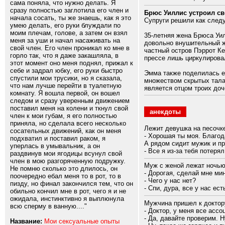
сама поняла, что нужно делать. Я
сразу полностью заглотила его член и
Брюс Уиллис устроил с
начала сосать, ты же знаешь, как я это
Супруги решили как следу
умею делать, его руки блуждали по
моим плечам, голове, а затем он взял
35-летняя жена Брюса Уил
меня за уши и начал насаживать на
довольно внушительный жи
свой член. Его член проникал ко мне в
частный остров Пэррот К
горло так, что я даже закашляла, в
прессе лишь циркулировал
этот момент оно меня поднял, прижал к
себе и задрал юбку, его руки быстро
Эмма также поделилась е
спустили мои трусики, но я сказала,
множеством скрытых талан
что нам лучше перейти в туалетную
является отцом троих доч
комнату. Я вошла первой, он вошел
следом и сразу уверенным движением
поставил меня на колени и ткнул свой
анекдоты
член к мои губам, я его полностью
приняла, но сделала всего несколько
Лежит девушка на песочке
сосательных движений, как он меня
- Хорошая ты моя. Благод
подхватил и поставил раком, я
А рядом сидит мужик и пр
уперлась в умывальник, а он
- Все я из-за тебя потеря
раздвинув мои ягодицы всунул свой
член в мою разгоряченную подружку.
Муж с женой лежат ночью
Не помню сколько это длилось, он
- Дорогая, сделай мне мин
поочередно ебал меня то в рот, то в
- Чего у нас нет?
пизду, но финал закончился тем, что он
- Спи, дура, все у нас ест
обильно кончил мне в рот, чего я и не
ожидала, инстинктивно я выплюнула
Мужчина пришел к доктор
всю сперму в ванную...."
- Доктор, у меня все ассо
- Да, давайте проверим. 
Название:
Мои сексуальные опыты