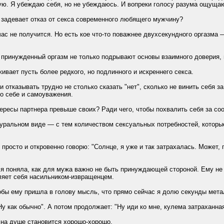
ю. Я убеждаю себя, но не убеждаюсь. И вопреки голосу разума ощущаю
 задевает отказ от секса современного любящего мужчину?
йчас не получится. Но есть кое что-то поважнее двухсекундного оргазм
принужденный оргазм не только подрывают основы взаимного доверия, 
живает пусть более редкого, но подлинного и искреннего секса.
и отказывать трудно не столько сказать "нет", сколько не винить себя з
 о себе и самоуважения.
ересы партнера превыше своих? Ради чего, чтобы похвалить себя за со
туральном виде — с тем количеством сексуальных потребностей, которые
просто и откровенно говорю: "Солнце, я уже и так затрахалась. Может,
я поняла, как для мужа важно не быть принуждающей стороной. Ему не 
ляет себя насильником-извращенцем.
тобы ему пришла в голову мысль, что прямо сейчас я долю секунды ме
Ну как обычно". А потом продолжает: "Ну иди ко мне, кулема затраханная
 на душе становится хорошо-хорошо.