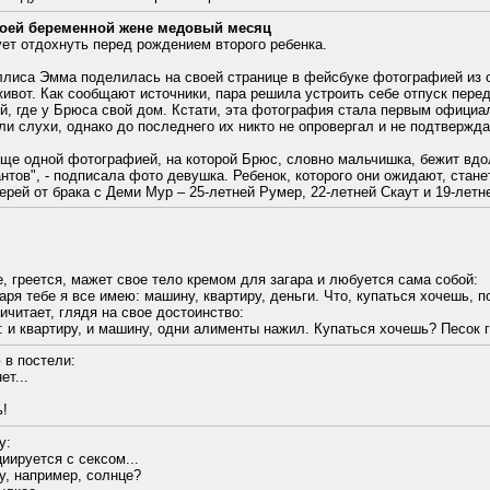
воей беременной жене медовый месяц
ет отдохнуть перед рождением второго ребенка.
лиса Эмма поделилась на своей странице в фейсбуке фотографией из о
вот. Как сообщают источники, пара решила устроить себе отпуск перед
ей, где у Брюса свой дом. Кстати, эта фотография стала первым офици
и слухи, однако до последнего их никто не опровергал и не подтвержда
ще одной фотографией, на которой Брюс, словно мальчишка, бежит вдол
тов", - подписала фото девушка. Ребенок, которого они ожидают, стане
ерей от брака с Деми Мур – 25-летней Румер, 22-летней Скаут и 19-летн
, греется, мажет свое тело кремом для загара и любуется сама собой:
аря тебе я все имею: машину, квартиру, деньги. Что, купаться хочешь, п
ичитает, глядя на свое достоинство:
л: и квартиру, и машину, одни алименты нажил. Купаться хочешь? Песок 
 в постели:
ет...
ь!
у:
циируется с сексом...
Ну, например, солнце?