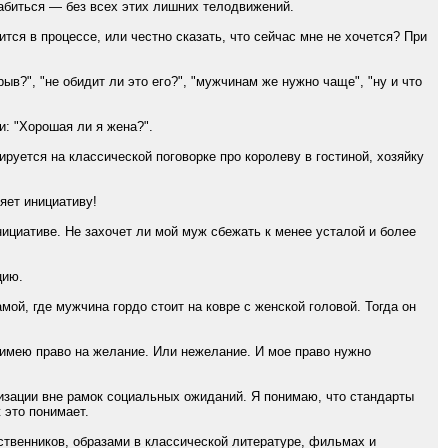
лабиться — без всех этих лишних телодвижений.
тся в процессе, или честно сказать, что сейчас мне не хочется? При
?", "не обидит ли это его?", "мужчинам же нужно чаще", "ну и что
и: "Хорошая ли я жена?".
ируется на классической поговорке про королеву в гостиной, хозяйку
яет инициативу!
нициативе. Не захочет ли мой муж сбежать к менее усталой и более
цию.
ой, где мужчина гордо стоит на ковре с женской головой. Тогда он
е имею право на желание. Или нежелание. И мое право нужно
изации вне рамок социальных ожиданий. Я понимаю, что стандарты
 это понимает.
ственников, образами в классической литературе, фильмах и