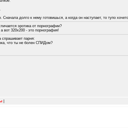
ылкое.
.
о. Сначала долго к нему готовишься, а когда он наступает, то тупо хочетс
отличается эротика от порнографии?
, а вот 320х200 - это порнография!
а спрашивает парня:
вка, что ты не болен СПИДом?
зы
|