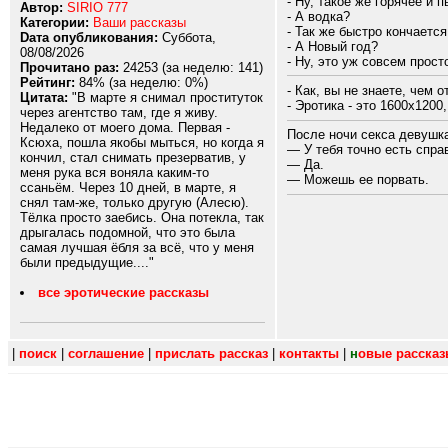
- Ну, такое же горячее и п
Автор:
SIRIO 777
- А водка?
Категории:
Ваши рассказы
- Так же быстро кончается
Dата опубликования:
Суббота,
- А Новый год?
08/08/2026
- Ну, это уж совсем прост
Прочитано раз:
24253 (за неделю: 141)
Рейтинг:
84% (за неделю: 0%)
- Как, вы не знаете, чем 
Цитата:
"В марте я снимал проституток
- Эротика - это 1600х1200
через агентство там, где я живу.
Недалеко от моего дома. Первая -
После ночи секса девушк
Ксюха, пошла якобы мыться, но когда я
— У тебя точно есть спра
кончил, стал снимать презерватив, у
— Да.
меня рука вся воняла каким-то
— Можешь ее порвать.
ссаньём. Через 10 дней, в марте, я
снял там-же, только другую (Алесю).
Тёлка просто заебись. Она потекла, так
дрыгалась подомной, что это была
самая лучшая ёбля за всё, что у меня
были предыдущие...."
все эротические рассказы
|
поиск
|
соглашение
|
прислать рассказ
|
контакты
|
н
овые расска