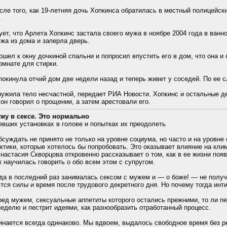
сле того, как 19-летняя дочь Хопкинса обратилась в местный полицейски
.
ет, что Арлета Хопкинс застала своего мужа в ноябре 2004 года в ванно
жа из дома и заперла дверь.
шел к окну дочкиной спальни и попросил впустить его в дом, что она и
омнате для стирки.
покинула отчий дом две недели назад и теперь живет у соседей. По ее с
ужила тело несчастной, передает РИА Новости. Хопкинс и остальные де
 он говорил о прощении, а затем арестовали его.
ужу в сексе. Это нормально
евших установках в голове и попытках их преодолеть
суждать не принято не только на уровне социума, но часто и на уровне
ктики, которые хотелось бы попробовать. Это оказывает влияние на кл
настасия Скворцова откровенно рассказывает о том, как в ее жизни п
к научилась говорить о обо всем этом с супругом.
да в последний раз занималась сексом с мужем и — о боже! — не получ
тся силы и время после трудового декретного дня. Но почему тогда инт
ред мужем, сексуальные аппетиты которого остались прежними, то ли п
еделю и пестрит идеями, как разнообразить отработанный процесс.
нается всегда одинаково. Мы вдвоем, выдалось свободное время без ре