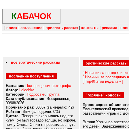
К
АБАЧОК
|
поиск
|
соглашение
|
прислать рассказ
|
контакты
|
реклама
|
н
ов
все эротические рассказы
эротические рассказ
[ Новинки за сегодня и вче
последние поступления
[ Новинки за последнюю н
[ Top40 этой недели » ]
Название:
Под прицелом фотографа
Автор:
Lolochka
Категории:
Подростки
,
Группа
"горячие" новости
Dата опубликования:
Воскресенье,
09/08/2026
Проповедник обвиняется
Прочитано раз:
50857 (за неделю: 42)
Евангелический проповедн
Рейтинг:
85% (за неделю: 0%)
развратными играми с до
Цитата:
"Теперь я склонилась над его
хуем, он был гораздо толще, но короче,
Энтони Хопкинса арестова
чем у Олега. С ним я провозилась чуть
его детей. Задержанного 
дольше. И вот, когда оба они кончили