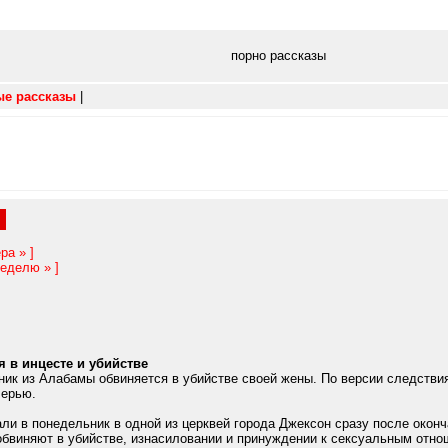
порно рассказы
ые рассказы
|
ы
ра » ]
еделю » ]
 в инцесте и убийстве
ик из Алабамы обвиняется в убийстве своей жены. По версии следствия,
черью.
ли в понедельник в одной из церквей города Джексон сразу после окон
обвиняют в убийстве, изнасиловании и принуждении к сексуальным отно