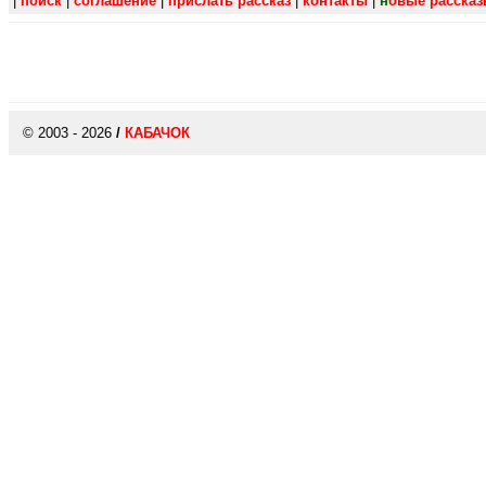
|
поиск
|
соглашение
|
прислать рассказ
|
контакты
|
н
овые расска
© 2003 - 2026
/
КАБАЧОК