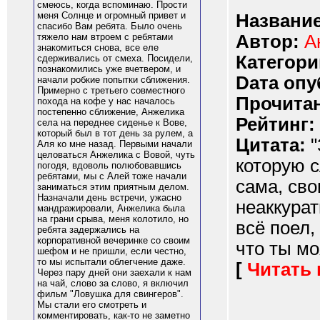
смеюсь, когда вспоминаю. Прости
меня Солнце и огромный привет и
Название
спасибо Вам ребята. Было очень
Автор:
А
тяжело нам втроем с ребятами
знакомиться снова, все еле
Категори
сдерживались от смеха. Посидели,
познакомились уже вчетвером, и
Dата опу
начали робкие попытки сближения.
Примерно с третьего совместного
Прочитан
похода на кофе у нас началось
постепенно сближение, Анжелика
Рейтинг:
села на переднее сиденье к Вове,
который был в тот день за рулем, а
Цитата:
"
Аля ко мне назад. Первыми начали
целоваться Анжелика с Вовой, чуть
которую 
погодя, вдоволь полюбовавшись
ребятами, мы с Алей тоже начали
сама, св
заниматься этим приятным делом.
Назначали день встречи, ужасно
неаккурат
мандражировали, Анжелика была
на грани срыва, меня колотило, но
всё поел,
ребята задержались на
корпоративной вечеринке со своим
что ты мо
шефом и не пришли, если честно,
то мы испытали облегчение даже.
[
Читать
Через пару дней они заехали к нам
на чай, слово за слово, я включил
фильм "Ловушка для свингеров".
Мы стали его смотреть и
комментировать, как-то не заметно