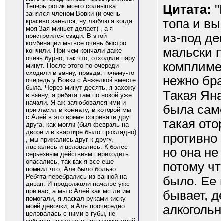
Цитата:
"
Теперь ротик моего солнышка
занялся членом Вовки (и очень
топа и вы
красиво занялся, ну люблю я когда
моя Зая миньет делает) , а я
из-под де
пристроился сзади. В этой
комбинации мы все очень быстро
мальски 
кончили. При чем кончали даже
очень бурно, так что, отходили пару
комплимен
минут. После этого по очереди
сходили в ванну, правда, почему-то
нежно бра
очередь у Вовки с Анжелкой вместе
была. Через минут десять, я захожу
Такая Ян
в ванну, а ребята там по новой уже
начали. Я аж залюбовался ими и
была само
пригласил в комнату, в которой мы
с Алей в это время согревали друг
такая ото
друга, как могли (был февраль на
дворе и в квартире было прохладно)
противно 
, мы прижались друг к другу,
ласкались и целовались. К более
но она не
серьезным действиям переходить
опасались, так как я все еще
потому чт
помнил что, Але было больно.
Ребята перебрались из ванной на
было. Ее 
диван. И продолжали начатое уже
при нас, а мы с Алей как могли им
бывает, д
помогали, я ласкал руками киску
моей девочки, а Аля поочередно
алкогольн
целовалась с ними в губы, не
забывая при этом и про грудки моей