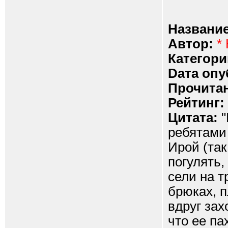
Название
Автор:
*
Категори
Dата опу
Прочитан
Рейтинг:
Цитата:
"
ребятами 
Ирой (так
погулять,
сели на т
брюках, п
вдруг зах
что ее па