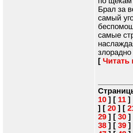
по щекам 
Брал за в
самый уго
беспомощ
самые ст
наслажда
злорадно 
[
Читать
Страниц
10
]
[
11
]
]
[
20
]
[
2
29
]
[
30
]
38
]
[
39
]