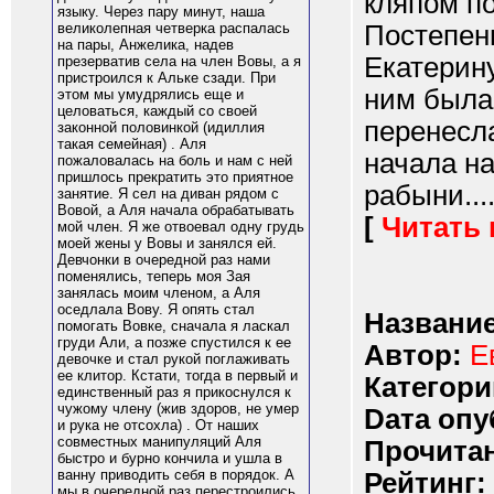
кляпом п
языку. Через пару минут, наша
Постепенн
великолепная четверка распалась
на пары, Анжелика, надев
Екатерину
презерватив села на член Вовы, а я
пристроился к Альке сзади. При
ним была
этом мы умудрялись еще и
целоваться, каждый со своей
перенесла
законной половинкой (идиллия
такая семейная) . Аля
начала н
пожаловалась на боль и нам с ней
пришлось прекратить это приятное
рабыни....
занятие. Я сел на диван рядом с
Вовой, а Аля начала обрабатывать
[
Читать
мой член. Я же отвоевал одну грудь
моей жены у Вовы и занялся ей.
Девчонки в очередной раз нами
поменялись, теперь моя Зая
занялась моим членом, а Аля
оседлала Вову. Я опять стал
Название
помогать Вовке, сначала я ласкал
груди Али, а позже спустился к ее
Автор:
Е
девочке и стал рукой поглаживать
ее клитор. Кстати, тогда в первый и
Категори
единственный раз я прикоснулся к
чужому члену (жив здоров, не умер
Dата опу
и рука не отсохла) . От наших
совместных манипуляций Аля
Прочитан
быстро и бурно кончила и ушла в
ванну приводить себя в порядок. А
Рейтинг:
мы в очередной раз перестроились.