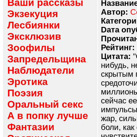
Ваши рассказы
Название
Автор:
С
Экзекуция
Категори
Лесбиянки
Dата опу
Эксклюзив
Прочитан
Зоофилы
Рейтинг:
Цитата:
"
Запредельщина
нибудь, н
Наблюдатели
скрытым п
Эротика
средоточи
Поэзия
миллионы
сейчас ее
Оральный секс
импульсы
А в попку лучше
жар, сил
Фантазии
боли, как
чувствите