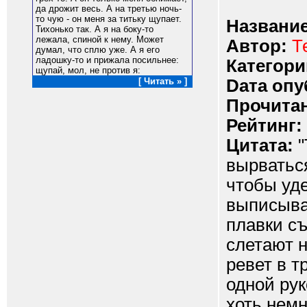
да дрожит весь. А на третью ночь-
то чую - он меня за титьку щупает.
Название
Тихонько так. А я на боку-то
лежала, спиной к нему. Может
Автор:
Т
думал, что сплю уже. А я его
ладошку-то и прижала посильнее:
Категори
щупай, мол, не против я:
Dата опу
[ Читать » ]
Прочитан
Рейтинг:
Цитата:
"
вырваться
чтобы уде
выписываю
плавки съ
слетают 
ревет в т
одной рук
хоть немн