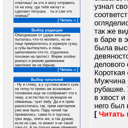
ответишь! за это я могу отправить
узнал сво
тя на зону, где тебя нагнут и
сделают петушка. . ты и сам это
соответс
знаешь!"
[ Читать » ]
огляделис
так же ви
Выбор редакции
Обалдевшая от удара женщина
в баре в 
пыталась что-то молвить, но ее
лицо превратилось в куриную гузку,
была высо
а губы вытянулись и лишь
шепелявили что-то, отдаленно
девяност
похожее на протест. Жирик злобно
рыкнул и резким движением
делового 
наклонил ее на барьер.
[ Читать » ]
Короткая
Мужчина 
Выбор читателей
- Ну и гляжу, а у суслика моего хуек
рубашке.
на тетку-то прямо аж вскакивает -
головенка еще не соображает что к
в хвост и
чему, а естество-то мужицкое не
обманешь: чует бабу. Да и я прям
него был 
разохотилась так, прям невтерпеж
уже мне было. Пару ночей так
[
Читать
промаялись: сама-то я трусиха,
грех ведь, опять же, а так думаю,
если он сам, то может и не такой
грех-то: А он только меня обнимает,