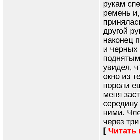
рукам сп
ремень и,
принялас
другой ру
наконец 
и черных 
поднятым
увидел, ч
окно из т
пороли ещ
меня заст
середину 
ними. Чле
через три 
[
Читать