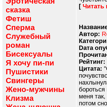
Эротическая
[
Читать
сказка
Фетиш
Сперма
Название
Автор:
R
Служебный
Категори
роман
Dата опу
Бисексуалы
Прочитан
Рейтинг:
Я хочу пи-пи
Цитата:
"
Пушистики
почувство
Свингеры
нахлынула
Жено-мужчины
бороться 
меня так,
Клизма
потом сно