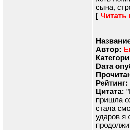
сына, стр
[
Читать
Название
Автор:
Е
Категори
Dата опу
Прочитан
Рейтинг:
Цитата:
"
пришла ох
стала смо
ударов я 
продолжит