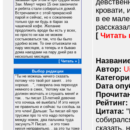
девственн
Заи. Минут через 15 они закончили
кровати, 
и ребята стали собираться домой.
Встречаемся с этой прекрасной
в ее мале
парой и сейчас, но к сожалению
только где ни будь в барах за
рассказал.
чашечкой кофе. Желание
продолжить вроде бы есть у всех,
[
Читать
но просто ни как не можем
состыковаться так, что бы было
удобно всем. То они отъезжали на
пару месяцев, а теперь и я бываю
дома наездами на пару дней раз в
несколько месяцев.
Название
[ Читать » ]
Автор:
U
Выбор редакции
Категори
"Ты не можешь ничего сказать
потому что твой рот занят. . это
Dата опу
хорошо. . ", говорила она переходя
немного в смех, "потому как ты
Прочитан
должен молчать и слушать меня! и
так. . ты писал 13-летней девочке
Рейтинг:
что хочешь её выебать! И это нихуя
не правильно и сейчас ты сосёшь за
Цитата:
"
это член! Дальше: Ты писал ей про
трусики про то что надо потереть
собирался
между ножек, два пальчика туда
засунуть?! Писал. . и это тоже
сказать, 
нихуя неправильно. . за это ты тоже