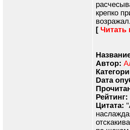
расчесыва
крепко пр
возражал.
[
Читать
Название
Автор:
А
Категори
Dата опу
Прочитан
Рейтинг:
Цитата:
"
наслаждая
отскакив