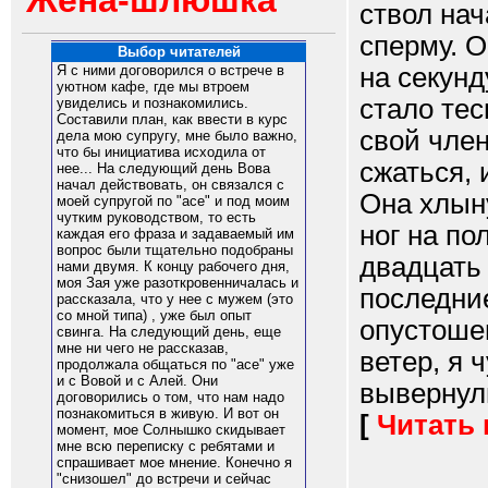
Жена-шлюшка
ствол нач
сперму. О
Выбор читателей
на секунд
Я с ними договорился о встрече в
уютном кафе, где мы втроем
стало те
увиделись и познакомились.
Составили план, как ввести в курс
свой член
дела мою супругу, мне было важно,
что бы инициатива исходила от
сжаться, 
нее... На следующий день Вова
начал действовать, он связался с
Она хлын
моей супругой по "асе" и под моим
чутким руководством, то есть
ног на по
каждая его фраза и задаваемый им
вопрос были тщательно подобраны
двадцать 
нами двумя. К концу рабочего дня,
моя Зая уже разоткровенничалась и
последние
рассказала, что у нее с мужем (это
со мной типа) , уже был опыт
опустоше
свинга. На следующий день, еще
мне ни чего не рассказав,
ветер, я 
продолжала общаться по "асе" уже
и с Вовой и с Алей. Они
вывернули
договорились о том, что нам надо
познакомиться в живую. И вот он
[
Читать
момент, мое Солнышко скидывает
мне всю переписку с ребятами и
спрашивает мое мнение. Конечно я
"снизошел" до встречи и сейчас