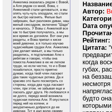
Анжелика оказалась рядом с Вовой,
Название
а Аля рядом со мной, Вова, с
Автор:
B
Анжеликой стали целоваться, а мы
опять чуть-чуть опоздали, но стали
Категори
их быстро нагонять. Фильм был
заброшен, был разложен диван, наш
Dата опу
милый сексодром, включено "Шаде"
и началось. У Вовы с Анжелкой все
Прочитан
как то быстрее получалось, а мы
все время их догоняли. Вот они уже
Рейтинг:
раздеты, и Вова припал к киске
моей девочки, а я только изучаю
Цитата:
"
чудеснейшие грудки Али. Анжелика
уже делает миньет, а мы только
предварит
разделись, я подталкиваю Алю к
ребятам и говорю, чтобы она
когда вос
помогла Анжелике в ее не легком
труде, но если честно, то и о Вове
губах, ра
позаботился, просто приятно
думаю, когда твой член ласкают
на беззащ
два таких чудесных ротика. Да и
красиво это было посмотреть со
несмотря 
стороны, когда два чуда ласкают
член, при этом, не забывая еще и
напряглас
ласкать друг друга. Но любовался я
не долго, передо мной возникла
будто она
чудесная попочка Али. Я опустился
перед ней на колени, и
которыми 
аккуратненько добрался до ее
девочки. Тут я дал волю своему