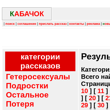
К
АБАЧОК
|
поиск
|
соглашение
|
прислать рассказ
|
контакты
|
реклама
|
н
ов
Резул
категории
рассказов
Категори
Гетеросексуалы
Всего на
Страниц
Подростки
10
]
[
11
]
Остальное
]
[
20
]
[
2
Потеря
29
]
[
30
]