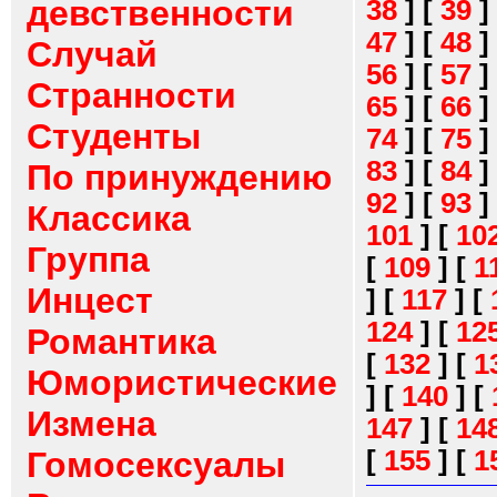
девственности
38
]
[
39
]
47
]
[
48
]
Случай
56
]
[
57
]
Странности
65
]
[
66
]
Студенты
74
]
[
75
]
83
]
[
84
]
По принуждению
92
]
[
93
]
Классика
101
]
[
10
Группа
[
109
]
[
1
Инцест
]
[
117
]
[
124
]
[
12
Романтика
[
132
]
[
1
Юмористические
]
[
140
]
[
Измена
147
]
[
14
[
155
]
[
1
Гомосексуалы