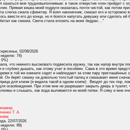
 казаться мне трудновыполнимым: в такое отверстие член пройдет с о
елин. Прямая кишка моей подруги оказалась почти чистой, как потом при
ета слегка сжала сфинктер. Я взял наконечник, смазал его и осторожно 
ось ввести его до конца, но я боялся напугать девушку или сделать ей
ботал как смазка. Света стала елозить на моих бедрах:..."
кресенье, 02/08/2026
 неделю: 74)
 0%)
ала, что немного высоковато подвесила кружку, так как напор внутри п
 и глубоко дышать, как этому учат в пособиях. Сама в это время предс
время в той же комнате сидят и наблюдают за этим пару приглашённых 
й. Он берёт смазку на довольно толстый палец и смазывает меня сначал
прица для клизм (я видела такой в одном клипе) . Вводят до тех пор, по
для освобождения. При этом мне не разрешают закрыть дверь в туалет, 
клизмы и слышать, как вода выливается из моей попки. Я сижу и мне оч
ренажер
иченко Т. А.
изма
да, 22/07/2026
 неделю: 89)
 0%)