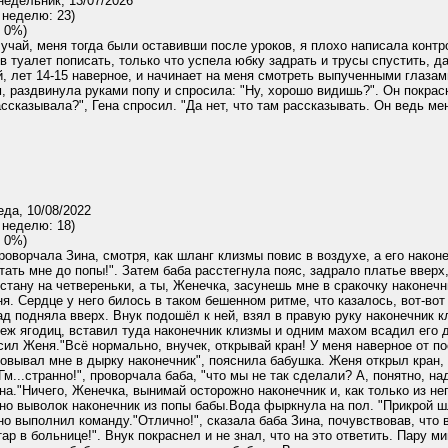
едельник, 13/07/2026
 неделю: 23)
 0%)
учай, меня тогда были оставивши после уроков, я плохо написала контр
 в туалет пописать, только что успела юбку задрать и трусы спустить, д
, лет 14-15 наверное, и начинает на меня смотреть выпученными глазами
, раздвинула руками попу и спросила: "Ну, хорошо видишь?". Он покрасн
сказывала?", Гена спросил. "Да нет, что там рассказывать. Он ведь меня
да, 10/08/2022
 неделю: 18)
 0%)
проворчала Зина, смотря, как шланг клизмы повис в воздухе, а его нако
тать мне до попы!". Затем баба расстегнула пояс, задрало платье вверх
стану на четвереньки, а ты, Женечка, засунешь мне в сракочку наконечни
. Сердце у него билось в таком бешенном ритме, что казалось, вот-вот в
зад подняла вверх. Внук подошёл к ней, взял в правую руку наконечник 
ж ягодиц, вставил туда наконечник клизмы и одним махом всадил его до 
сил Женя."Всё нормально, внучек, открывай кран! У меня наверное от п
совывал мне в дырку наконечник", пояснила бабушка. Женя открыл кран, 
Гм...странно!", проворчала баба, "что мы не так сделали? А, понятно, н
на."Ничего, Женечка, вынимай осторожно наконечник и, как только из нег
о выволок наконечник из попы бабы.Вода фыркнула на пол. "Прикрой шла
о выполнил команду."Отлично!", сказала баба Зина, почувствовав, что в
ар в больнице!". Внук покраснел и не знал, что на это ответить. Пар