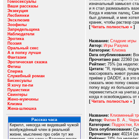
Гомосексуалы
изначальный замысел стал
Ваши рассказы
и я стал размазывать ваз
Экзекуция
Когда я извлек палец, Св
Лесбиянки
был длинный, и мне хотел
Эксклюзив
краник, чтобы раствор сра
Зоофилы
[
Читать полностью »
]
Запредельщина
Наблюдатели
Эротика
Название:
Сладкие игры
Поэзия
Автор:
Игры Разума
Оральный секс
Категории:
Клизма
А в попку лучше
Dата опубликования:
Вос
Фантазии
Прочитано раз:
22360 (за
Эротическая сказка
Рейтинг:
75% (за неделю:
Фетиш
Цитата:
"Я, правда, подум
Сперма
массировать живот руками
Служебный роман
приёме у DADDY, а в это 
Бисексуалы
смазать мою попку смазко
Я хочу пи-пи
попку воду из большого ш
Пушистики
переместиться на унитаз 
Свингеры
когда я освобождаюсь от 
Жено-мужчины
[
Читать полностью »
]
Клизма
Жена-шлюшка
Название:
Клизменный т
Рассказ часа
Автор:
Филин В. А., Черн
Категории:
Подростки
,
Кл
Кирилл, никогда не видевший чужой
Dата опубликования:
Сре
возбуждённый член в реальной
Прочитано раз:
40214 (за
жизни, мысленно про себя тут же
Рейтинг:
74% (за неделю:
отметил, что член у Валерки почти