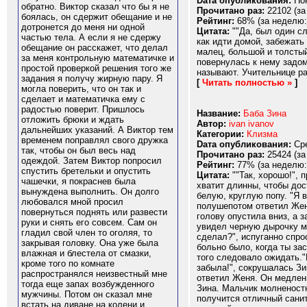
Dата опубликования:
Пон
обратно. Виктор сказал что бы я не
Прочитано раз:
22102 (за
боялась, он сдержит обещание и не
Рейтинг:
68% (за неделю:
дотронется до меня ни одной
Цитата:
""Да, был один сл
частью тела. А если я не сдержу
как идти домой, забежать
обещание он расскажет, что делал
малец, большой и толстый
за меня контрольную математичке и
повернулась к нему задом
простой проверкой решения того же
называют. Учительнице рас
задания я получу жирную пару. Я
[
Читать полностью »
]
могла поверить, что он так и
сделает и математичка ему с
радостью поверит. Пришлось
Название:
Баба Зина
отложить брюки и ждать
Автор:
ivan ivanov
дальнейших указаний. А Виктор тем
Категории:
Клизма
временем поправлял свого дружка
Dата опубликования:
Сре
так, чтобы он был весь над
Прочитано раз:
25424 (за
одеждой. Затем Виктор попросил
Рейтинг:
77% (за неделю:
спустить бретельки и опустить
Цитата:
""Так, хорошо!", 
чашечки, я покраснев была
хватит длинны, чтобы дос
вынуждена выполнить. Он долго
белую, круглую попу. "Я в
любовался мной просил
полушепотом ответил Женя
повернуться поднять или развести
голову опустила вниз, а 
руки и снять его совсем. Сам он
увидел черную дырочку ме
гладил свой член то оголяя, то
сделал?", испуганно спро
закрывая головку. Она уже была
больно было, когда ты за
влажная и блестела от смазки,
того следовало ожидать."
кроме того по комнате
забыла!", сокрушалась Зи
распространялся неизвестный мне
ответил Женя. Он медленн
тогда еще запах возбужденного
Зина. Мальчик молненостн
мужчины. Потом он сказал мне
получится отличный санит
встать на диване на колени и