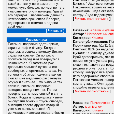
Цитата:
"Вася взял наконе
такой же, как у него самого... ну,
Наконечник вошел на неск
может, чуть больше, но именно чуть
наконечник. Идея оказала
- на сантиметр или полтора; "давай
сестру. Лида вздрогнула:..
его передом... перевернём давай!" -
[
Читать полностью »
]
нетерпеливо прошептал Валерка,
одновременно сжимая в ладони
свой член...
Название:
Алеша и кузин
[ Читать » ]
Автор:
* Неизвестный авт
Категории:
Клизма
Рассказ часа
Dата опубликования:
Пон
Потом он попросил одеть брюки,
Прочитано раз:
51711 (за
стринги, лиф и блузку. Когда я
Рейтинг:
81% (за неделю:
оделась и вошла в комнату Виктор
Цитата:
"К ихнему удивле
сидел на кресле. Он попросил
Ирой договорились, что п
пройтись перед ним повернуться
временем уже успела разд
наклониться. Я заметила уже
кишечник наполняла вода,
довольно большой бугор на его
решили его не трогать. К
свободных спортивных штанах. Не
кружку, которую всё врем
успела я об этом подумать как он
него содержание своего к
сказал мне медленно расстегнуть
Покакавши мальчик вытер с
блузку и снять ее. Это было не так
комнату зашла Оля, держа
сложно, потом он попросил
спокойно ответил мальчик.
походить перед ним так. Потом
[
Читать полностью »
]
повернуться к нему спиной и снять
брюки. Когда я повернулась к нему
он спустил брюки и трусы спереди,
Название:
Приключения Г
вытащил своего дружка который
Автор:
ivan ivanov
уже был очень большой. Я
Категории:
Клизма
испугалась и хотела одевать брюки