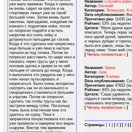
Название:
Случай в райо
уже мало времени. Когда я пришла,
Автор:
Евгений
он вновь сидел на кресле и на
Категории:
Экзекуция
,
Кл
спортивках лежал уже не такой
Dата опубликования:
Вос
большой член. Затем вновь были
Прочитано раз:
11435 (за
наклоны, приседания, хождение по
Рейтинг:
53% (за неделю:
комнате с поднятием юбки, потом
Цитата:
"Меня драли вдоль
он попросил подойти и встать
описался. Теперь порку з
напротив его снять юбку и
ноги одной рукой, принял
дотронуться пальцами до сосков.
и черных рубцах и горела
Когда я это сделала они напряглись
было все равно, лишь бы 
еще больше и уже явно в наглую
перед ними. Член мой стоя
торчали из под топика. Потом он
[
Читать полностью »
]
попросил расставить по шире ноги и
показать через трусы где у меня
половая щелка и провести по ней
Название:
Запор
пальцем от начала до конца. Когда
Автор:
Jane
я выполняла это увидела как у него
Категории:
Клизма
член начал пульсировать и
Dата опубликования:
Суб
напрягаться. Было очень интересно
Прочитано раз:
47652 (за
смотреть как он из маленького и
Рейтинг:
83% (за неделю:
сморщенного становиться большим
Цитата:
"Саша удивился, н
и упругим. Потом он попросил
подался тазом вперед, од
сделать так чтобы трусы как бы
смазывать внутренности...
застряли между губок. Поскольку
[
Читать полностью »
]
ткань была эластичная мне это
удалось не сразу. Пока я
заправляла почувствовала что они
уже промокли и наверное все видно
Страницы:
[ 1 ]
[
2
]
[
3
]
снаружи. Виктор тем временем