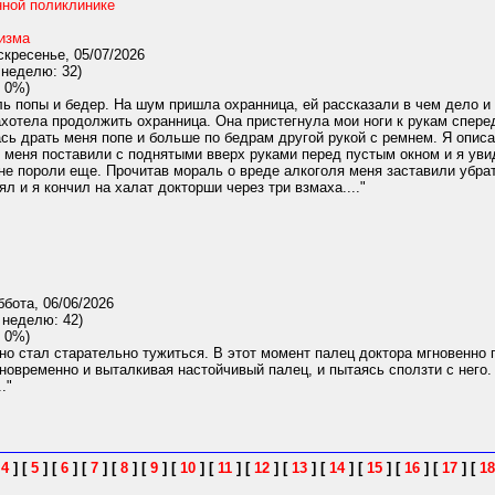
нной поликлинике
изма
кресенье, 05/07/2026
 неделю: 32)
 0%)
 попы и бедер. На шум пришла охранница, ей рассказали в чем дело и о
ахотела продолжить охранница. Она пристегнула мои ноги к рукам спер
ась драть меня попе и больше по бедрам другой рукой с ремнем. Я опис
, меня поставили с поднятыми вверх руками перед пустым окном и я увид
не пороли еще. Прочитав мораль о вреде алкоголя меня заставили убрат
л и я кончил на халат докторши через три взмаха...."
бота, 06/06/2026
 неделю: 42)
 0%)
о стал старательно тужиться. В этот момент палец доктора мгновенно 
новременно и выталкивая настойчивый палец, и пытаясь сползти с него.
."
[
4
]
[
5
]
[
6
]
[
7
]
[
8
]
[
9
]
[
10
]
[
11
]
[
12
]
[
13
]
[
14
]
[
15
]
[
16
]
[
17
]
[
18