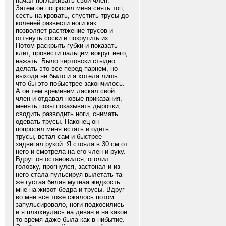
начал поглаживать свой член.
Затем он попросил меня снять топ,
сесть на кровать, спустить трусы до
коленей развести ноги как
позволяет растяжение трусов и
оттянуть соски и покрутить их.
Потом раскрыть губки и показать
клит, провести пальцем вокруг него,
нажать. Было чертовски стыдно
делать это все перед парнем, но
выхода не было и я хотела лишь
что бы это побыстрее закончилось.
А он тем временем ласкал свой
член и отдавал новые приказания,
менять позы показывать дырочки,
сводить разводить ноги, снимать
одевать трусы. Наконец он
попросил меня встать и одеть
трусы, встал сам и быстрее
задвигал рукой. Я стояла в 30 см от
него и смотрела на его член и руку.
Вдруг он остановился, оголил
головку, прогнулся, застонал и из
него стала пульсируя вылетать та
же густая белая мутная жидкость
мне на живот бедра и трусы. Вдруг
во мне все тоже сжалось потом
запульсировало, ноги подкосились
и я плюхнулась на диван и на какое
то время даже была как в нибытие.