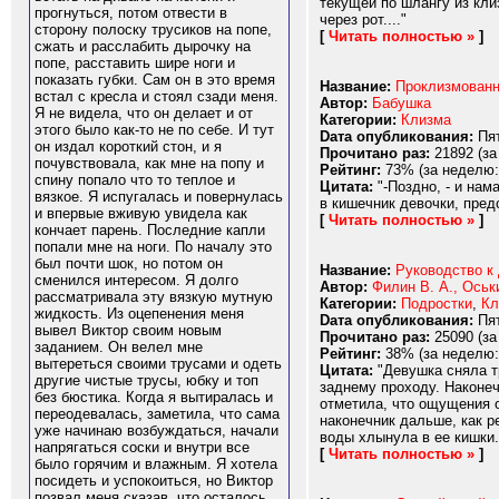
текущей по шлангу из кли
прогнуться, потом отвести в
через рот...."
сторону полоску трусиков на попе,
[
Читать полностью »
]
сжать и расслабить дырочку на
попе, расставить шире ноги и
показать губки. Сам он в это время
Название:
Проклизмован
встал с кресла и стоял сзади меня.
Автор:
Бабушка
Я не видела, что он делает и от
Категории:
Клизма
этого было как-то не по себе. И тут
Dата опубликования:
Пят
он издал короткий стон, и я
Прочитано раз:
21892 (за
почувствовала, как мне на попу и
Рейтинг:
73% (за неделю:
спину попало что то теплое и
Цитата:
"-Поздно, - и нам
вязкое. Я испугалась и повернулась
в кишечник девочки, пред
и впервые вживую увидела как
[
Читать полностью »
]
кончает парень. Последние капли
попали мне на ноги. По началу это
был почти шок, но потом он
Название:
Руководство к 
сменился интересом. Я долго
Автор:
Филин В. А., Оськи
рассматривала эту вязкую мутную
Категории:
Подростки
,
Кл
жидкость. Из оцепенения меня
Dата опубликования:
Пят
вывел Виктор своим новым
Прочитано раз:
25090 (за
заданием. Он велел мне
Рейтинг:
38% (за неделю:
вытереться своими трусами и одеть
Цитата:
"Девушка сняла тр
другие чистые трусы, юбку и топ
заднему проходу. Наконеч
без бюстика. Когда я вытиралась и
отметила, что ощущения 
переодевалась, заметила, что сама
наконечник дальше, как р
уже начинаю возбуждаться, начали
воды хлынула в ее кишки..
напрягаться соски и внутри все
[
Читать полностью »
]
было горячим и влажным. Я хотела
посидеть и успокоиться, но Виктор
позвал меня сказав, что осталось