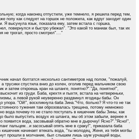
ольную; когда наконец отпустили, уже темнело, я решила перед тем,
аже попу как следует на горшок не положила, как вдруг заходит один
. Я высунула язык, показала ему, затем встала с горшка,
ел, повернулся и быстро убежал". "Это какой то маниак был, так их
 не трогал, просто смотрел"...."
нечник начал болтатся несколько сантиметров над полом, "пожалуй,
, а трусики спустила вниз до колен, оголив перед мальчиком свою
к и затем откроешь кран на шланге, понятно?"."Да, понятно!",
ыскочит из груди. Баба, крехтя и пыхтя, встала на четвереньки,
клизмы, а левой рукой неуверенно раздвинул ягодицы бабы. Он
упора. "Ой!", воскликнула баба Зина."Что, больно? Я что-то не так
остоянного тужения там оброзовалась трещина, потому немножко
но вода почему-то не стало поступать в кишечник бабы Зины, как
адо было выпустить воздух из шланга, мы об этом забыли, вернее я
о появится вода, засовывай обратно мне в дырочку! Ясно?"."Ясно!",
нг пальцем...и засосывай опять мне в сраку!", приказала баба
 кишечник начинает втекать вода, "ты молодец, Женя, из тебя могбы
у минут прошли в молчание, был слышем лишь шум урчащей воды,