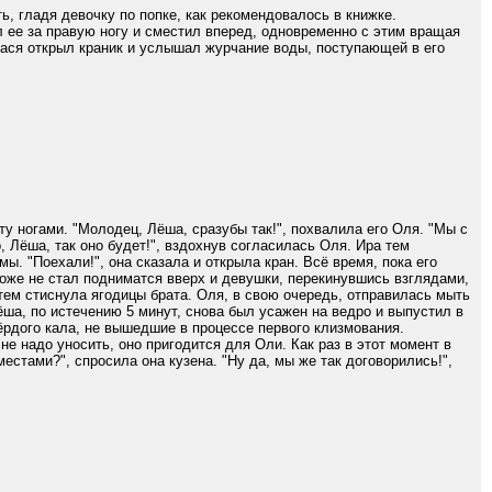
ь, гладя девочку по попке, как рекомендовалось в книжке.
л ее за правую ногу и сместил вперед, одновременно с этим вращая
 Вася открыл краник и услышал журчание воды, поступающей в его
 ногами. "Молодец, Лёша, сразубы так!", похвалила его Оля. "Мы с
, Лёша, так оно будет!", вздохнув согласилась Оля. Ира тем
ы. "Поехали!", она сказала и открыла кран. Всё время, пока его
тоже не стал подниматся вверх и девушки, перекинувшись взглядами,
атем стиснула ягодицы брата. Оля, в свою очередь, отправилась мыть
лёша, по истечению 5 минут, снова был усажен на ведро и выпустил в
вёрдого кала, не вышедшие в процессе первого клизмования.
.не надо уносить, оно пригодится для Оли. Как раз в этот момент в
стами?", спросила она кузена. "Ну да, мы же так договорились!",