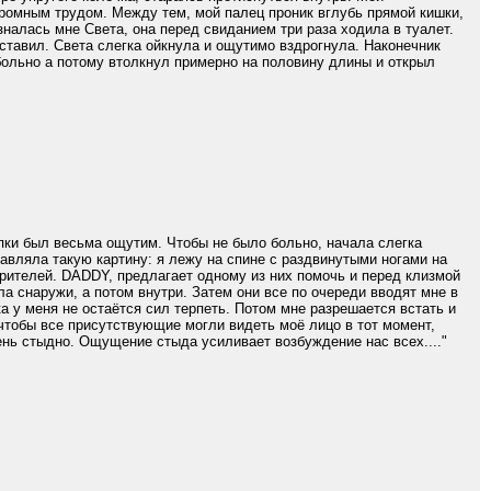
громным трудом. Между тем, мой палец проник вглубь прямой кишки,
зналась мне Света, она перед свиданием три раза ходила в туалет.
вставил. Света слегка ойкнула и ощутимо вздрогнула. Наконечник
 больно а потому втолкнул примерно на половину длины и открыл
опки был весьма ощутим. Чтобы не было больно, начала слегка
тавляла такую картину: я лежу на спине с раздвинутыми ногами на
зрителей. DADDY, предлагает одному из них помочь и перед клизмой
а снаружи, а потом внутри. Затем они все по очереди вводят мне в
ка у меня не остаётся сил терпеть. Потом мне разрешается встать и
чтобы все присутствующие могли видеть моё лицо в тот момент,
ень стыдно. Ощущение стыда усиливает возбуждение нас всех...."