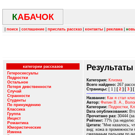
К
АБАЧОК
|
поиск
|
соглашение
|
прислать рассказ
|
контакты
|
реклама
|
н
ов
Результаты
категории рассказов
Гетеросексуалы
Подростки
Категория:
Клизма
Остальное
Всего найдено:
267 расс
Потеря девственности
Страницы:
[ 1 ]
[
2
]
[
3
]
Случай
Странности
Название:
Как я стал кл
Студенты
Автор:
Филин В. А., Воло
По принуждению
Категории:
Подростки
,
Кл
Классика
Dата опубликования:
Вто
Группа
Прочитано раз:
30444 (за
Инцест
Рейтинг:
77% (за неделю:
Романтика
Цитата:
"Мне казалось, чт
Юмористические
вид: кожа в промежности 
Измена
смазанным пальцем по ану