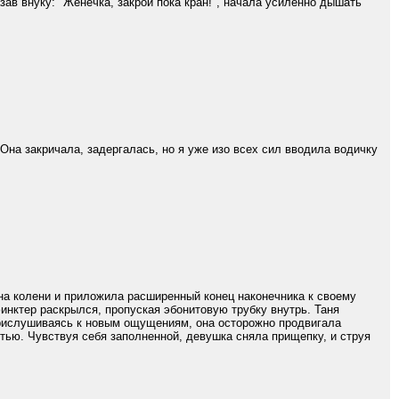
зав внуку: "Женечка, закрой пока кран!", начала усиленно дышать
 Она закричала, задергалась, но я уже изо всех сил вводила водичку
 на колени и приложила расширенный конец наконечника к своему
инктер раскрылся, пропуская эбонитовую трубку внутрь. Таня
Прислушиваясь к новым ощущениям, она осторожно продвигала
тью. Чувствуя себя заполненной, девушка сняла прищепку, и струя