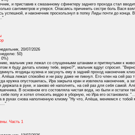
чник, и приставив к смазанному сфинктеру заднего прохода стал вводит
олько сантиметров и уперся. Опасаясь причинить сестре боль Вася взя
сь успешной, и наконечник проскользнул в попку Лиды почти до конца.
."
ы
ор
едельник, 20/07/2026
 неделю: 50)
 0%)
нию, мальчик уже лежал со спущенными штанами и притянутыми к животу
отом я буду делать клизму тебе, верно?", мальчик вдруг спросил. "Верно
винуть ягодицы кузена и засунуть ему в задний проход наконечник клизм
 Алёша лежал спокойно и ни разу даже не пикнул. Его член на сей раз 
огда кружка опустошилась, Ира закрыла кран и извлекла наконечник, а з
я держала в руке, и заново её наполнять, на сей раз для себя самой. А
ишечника. В основном его состовляла чистая вода, но были и остатки т
ебе попу и хотел относить ведро в уборную, но Ира его остановила: "..
 в руках снова наполненную клизму "Ну что, Алёша, меняемся с тобой ме
..."
ены. Часть 1