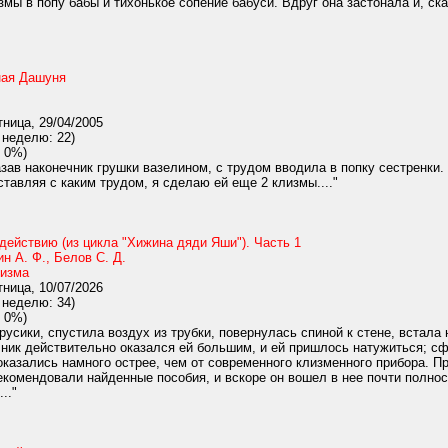
змы в попу бабы и тихонькое сопение бабуси. Вдруг она застонала и, ска
ная Дашуня
ница, 29/04/2005
 неделю: 22)
 0%)
азав наконечник грушки вазелином, с трудом вводила в попку сестренки.
ставляя с каким трудом, я сделаю ей еще 2 клизмы...."
действию (из цикла "Хижина дяди Яши"). Часть 1
н А. Ф., Белов С. Д.
изма
ница, 10/07/2026
 неделю: 34)
 0%)
усики, спустила воздух из трубки, повернулась спиной к стене, встала
ник действительно оказался ей большим, и ей пришлось натужиться; сф
оказались намного острее, чем от современного клизменного прибора. 
екомендовали найденные пособия, и вскоре он вошел в нее почти полнос
.."