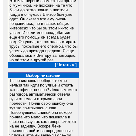
Это был первый совместный оргазм
с мужчиной, не похожий на те что
были до этого ночью в постели.
Когда я очнулась Виктор был уже
одет. Он сказал что ему очень
понравилось, но в наших общих
интересах что бы об этом никто не
узнал. И если мне понадобиться
еще его помощь он всегда будет
рад. Он ушел, а я осталась стирать
трусы покрытые его спермой, что бы
успеть до прихода предков. Я еще
обращалась к Виктору за помощью,
но об этом в другой раз.
[ Читать » ]
Выбор читателей
Ты понимаешь вообще что мне
нельзя так идти по улице и стоять
так в офисе, неясно? Лена в момент
разговора автоматически отвела
руки от тела и открыла свои
прелести. Поняв свою ошибку она
тут же прикрылась снова.
Повернувшись спиной она вскоре
поняла что мало что поменяла в
свою пользу так как теперь смотрят
на ее задницу. Вскоре Лене
пришлось пойти на определенные
условия чтоб ей вернули одежду.