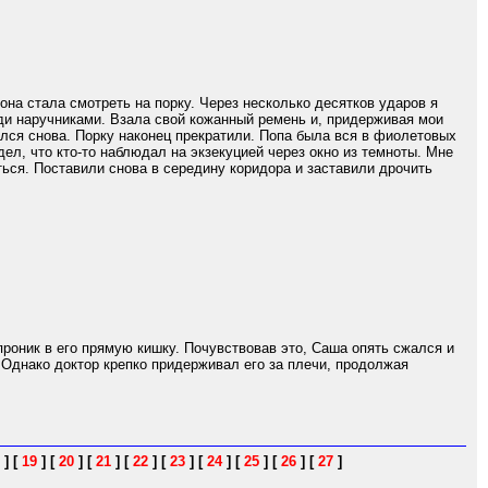
на стала смотреть на порку. Через несколько десятков ударов я
еди наручниками. Взала свой кожанный ремень и, придерживая мои
ался снова. Порку наконец прекратили. Попа была вся в фиолетовых
ел, что кто-то наблюдал на экзекуцией через окно из темноты. Мне
ься. Поставили снова в середину коридора и заставили дрочить
проник в его прямую кишку. Почувствовав это, Саша опять сжался и
 Однако доктор крепко придерживал его за плечи, продолжая
]
[
19
]
[
20
]
[
21
]
[
22
]
[
23
]
[
24
]
[
25
]
[
26
]
[
27
]