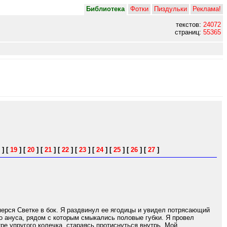
Библиотека
Фотки
Пиздульки
Реклама!
текстов:
24072
страниц:
55365
]
[
19
]
[
20
]
[
21
]
[
22
]
[
23
]
[
24
]
[
25
]
[
26
]
[
27
]
перся Светке в бок. Я раздвинул ее ягодицы и увидел потрясающий
о ануса, рядом с которым смыкались половые губки. Я провел
е упругого колечка, стараясь протиснуться внутрь. Мой