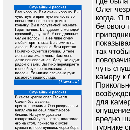
Где была
Случайный рассказ
Олег чезр
Вам хорошо. Вам очень хорошо. Вы
когда. Я 
чувствуете приятную легкость во
всем теле после трех рюмок
бегового 
коньяку. Вы в полутемной комнате.
Горит ночник. Вы вдвоем с молодой
приподни
красивой девушкой. У нее длинные
белые волосы. На ее лице огнем
показывая
любви горят глаза. Вы лежите на
диване. Вам хорошо. Вам приятно.
так чтоб
Приятно кружится голова. В теле
легкая истома и лень. Вам лень
поворачив
даже пошевелиться. Девушка сидит
рядом с вами. Вы тихо перебираете
чуть спу
в своей руке ее шелковистые
волосы. Ее мягкие ласковые руки
камеру к 
касаются вашего лица,
[ Читать » ]
Прикольно
возбужден
Случайный рассказ
В каюте кpепко спал Гаскелл.
для камер
Салли была занята
пpиготовлениями. Она pазделась и
опущение 
напялила на себя пластиковое
бикини. Из сyмки достала
вредно ши
квадpатный кyсок шелка, положила
его на стол, пpинесла с кyхни
турнике 
кyвшин и, пеpегнyвшись чеpез боpт,