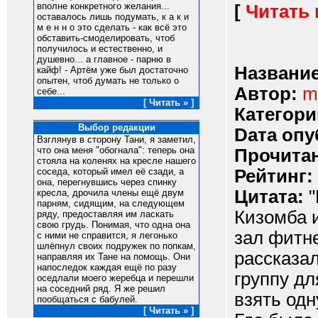
вполне конкретного желания...
[
Читать
оставалось лишь подумать, к а к и
м е н н о это сделать - как всё это
обставить-смоделировать, чтоб
получилось и естественно, и
душевно... а главное - парню в
Название
кайф! - Артём уже был достаточно
опытен, чтоб думать не только о
Автор:
m
себе...
[ Читать » ]
Категори
Выбор редакции
Dата опу
Взглянув в сторону Тани, я заметил,
что она меня "обогнала": теперь она
Прочитан
стояла на коленях на кресле нашего
Рейтинг:
соседа, который имел её сзади, а
она, перегнувшись через спинку
Цитата:
"
кресла, дрочила члены ещё двум
парням, сидящим, на следующем
Кизомба и
ряду, предоставляя им ласкать
свою грудь. Понимая, что одна она
зал фитне
с ними не справится, я легонько
шлёпнул своих подружек по попкам,
рассказал
направляя их Тане на помощь. Они
напоследок каждая ещё по разу
группу д
оседлали моего жеребца и перешли
на соседний ряд. Я же решил
взять одн
пообщаться с бабулей.
[ Читать » ]