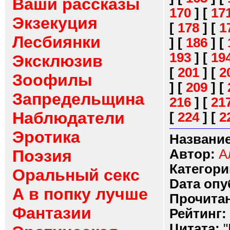
Ваши рассказы
170
]
[
17
Экзекуция
[
178
]
[
1
Лесбиянки
]
[
186
]
[
193
]
[
19
Эксклюзив
[
201
]
[
2
Зоофилы
]
[
209
]
[
Запредельщина
216
]
[
21
Наблюдатели
[
224
]
[
2
Эротика
Название
Поэзия
Автор:
А
Категори
Оральный секс
Dата опу
А в попку лучше
Прочитан
Фантазии
Рейтинг:
Цитата:
"