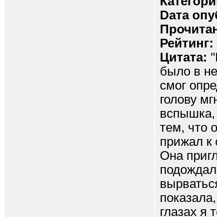
Категори
Dата опу
Прочитан
Рейтинг:
Цитата:
"
было в не
смог опре
голову м
вспышка,
тем, что 
прижал к 
Она пригл
подождал 
вырваться
показала,
глазах я 