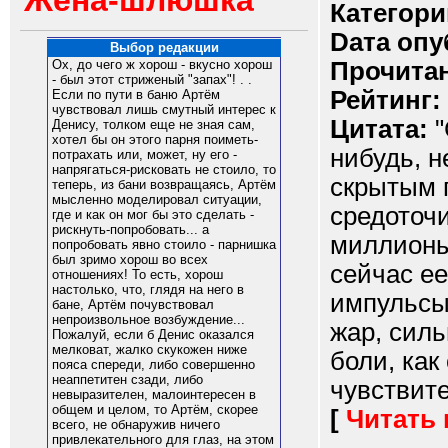
Жена-шлюшка
Категори
Dата опу
Выбор редакции
Прочитан
Ох, до чего ж хорош - вкусно хорош
- был этот стриженый "запах"! . .
Рейтинг:
Если по пути в баню Артём
чувствовал лишь смутный интерес к
Цитата:
"
Денису, толком еще не зная сам,
хотел бы он этого парня поиметь-
нибудь, н
потрахать или, может, ну его -
напрягаться-рисковать не стоило, то
скрытым п
теперь, из бани возвращаясь, Артём
мысленно моделировал ситуации,
средоточи
где и как он мог бы это сделать -
рискнуть-попробовать... а
миллионы
попробовать явно стоило - парнишка
был зримо хорош во всех
сейчас ее
отношениях! То есть, хорош
настолько, что, глядя на него в
импульсы
бане, Артём почувствовал
непроизвольное возбуждение...
жар, сил
Пожалуй, если б Денис оказался
мелковат, жалко скукожен ниже
боли, как
пояса спереди, либо совершенно
неаппетитен сзади, либо
чувствите
невыразителен, малоинтересен в
общем и целом, то Артём, скорее
[
Читать
всего, не обнаружив ничего
привлекательного для глаз, на этом