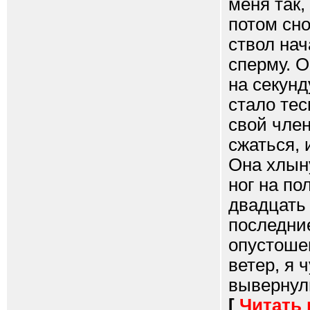
меня так,
потом сно
ствол нач
сперму. О
на секунд
стало те
свой член
сжаться, 
Она хлын
ног на по
двадцать 
последние
опустоше
ветер, я 
вывернули
[
Читать