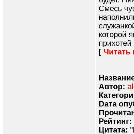
Смесь чу
наполнили
служанко
которой я
прихотей
[
Читать
Название
Автор:
a
Категори
Dата опу
Прочитан
Рейтинг:
Цитата:
"