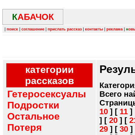
К
АБАЧОК
|
поиск
|
соглашение
|
прислать рассказ
|
контакты
|
реклама
|
н
ов
Резул
категории
рассказов
Категори
Гетеросексуалы
Всего на
Страниц
Подростки
10
]
[
11
]
Остальное
]
[
20
]
[
2
Потеря
29
]
[
30
]