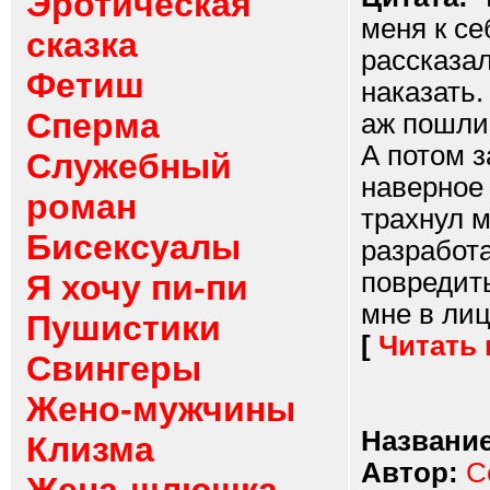
Эротическая
меня к се
сказка
рассказал
Фетиш
наказать.
Сперма
аж пошли 
А потом з
Служебный
наверное 
роман
трахнул м
Бисексуалы
разработа
повредить
Я хочу пи-пи
мне в лиц
Пушистики
[
Читать
Свингеры
Жено-мужчины
Название
Клизма
Автор:
С