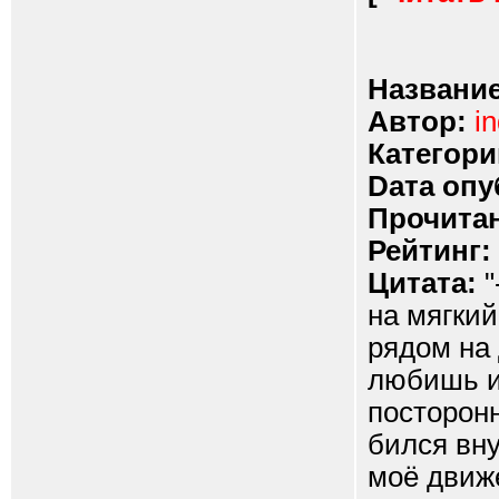
Название
Автор:
in
Категори
Dата опу
Прочитан
Рейтинг:
Цитата:
"
на мягки
рядом на 
любишь и
посторонн
бился вну
моё движе