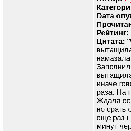
Категори
Dата опу
Прочитан
Рейтинг:
Цитата:
"
вытащила 
намазала 
Заполнил
вытащила 
иначе гов
раза. На 
Ждала есл
но срать 
еще раз н
минут чер