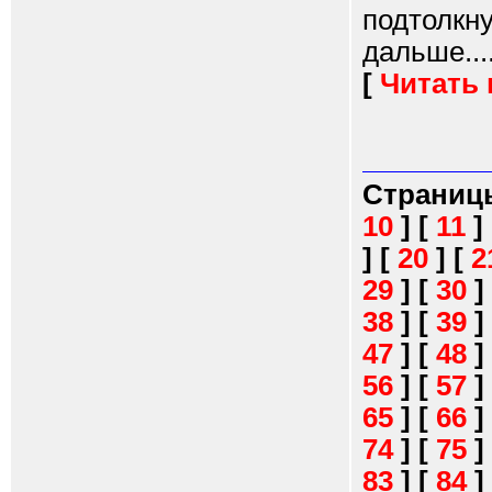
подтолкн
дальше...
[
Читать
Страниц
10
]
[
11
]
]
[
20
]
[
2
29
]
[
30
]
38
]
[
39
]
47
]
[
48
]
56
]
[
57
]
65
]
[
66
]
74
]
[
75
]
83
]
[
84
]