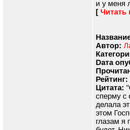
и у меня 
[
Читать
Название
Автор:
Л
Категори
Dата опу
Прочитан
Рейтинг:
Цитата:
"
сперму с
делала эт
этом Госп
глазам я 
будет. Ни