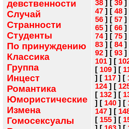
девственности
38
]
[
39
]
47
]
[
48
]
Случай
56
]
[
57
]
Странности
65
]
[
66
]
Студенты
74
]
[
75
]
83
]
[
84
]
По принуждению
92
]
[
93
]
Классика
101
]
[
10
Группа
[
109
]
[
1
Инцест
]
[
117
]
[
124
]
[
12
Романтика
[
132
]
[
1
Юмористические
]
[
140
]
[
Измена
147
]
[
14
[
155
]
[
1
Гомосексуалы
]
[
163
]
[