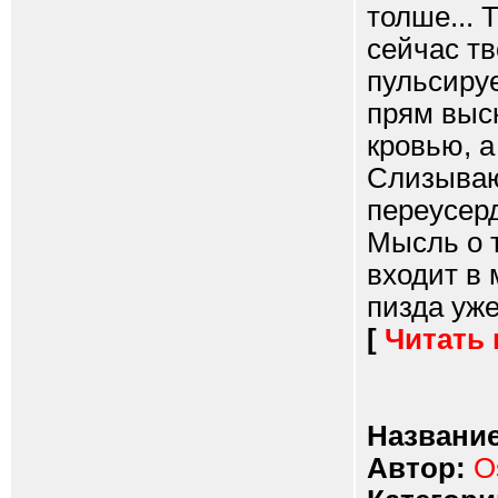
толше... 
сейчас тв
пульсируе
прям выск
кровью, а
Слизываю 
переусерд
Мысль о т
входит в 
пизда уже
[
Читать
Название
Автор:
O