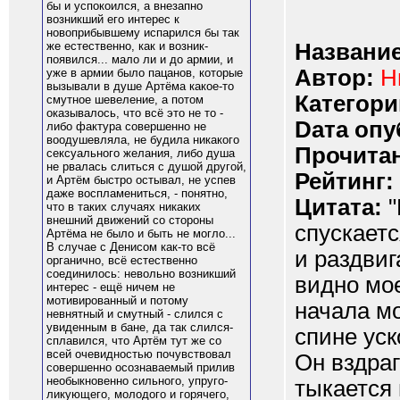
бы и успокоился, а внезапно
возникший его интерес к
новоприбывшему испарился бы так
Название
же естественно, как и возник-
появился... мало ли и до армии, и
Автор:
Н
уже в армии было пацанов, которые
вызывали в душе Артёма какое-то
Категори
смутное шевеление, а потом
оказывалось, что всё это не то -
Dата опу
либо фактура совершенно не
воодушевляла, не будила никакого
Прочитан
сексуального желания, либо душа
не рвалась слиться с душой другой,
Рейтинг:
и Артём быстро остывал, не успев
даже воспламениться, - понятно,
Цитата:
"
что в таких случаях никаких
внешний движений со стороны
спускаетс
Артёма не было и быть не могло...
В случае с Денисом как-то всё
и раздвиг
органично, всё естественно
соединилось: невольно возникший
видно мо
интерес - ещё ничем не
мотивированный и потому
начала мо
невнятный и смутный - слился с
увиденным в бане, да так слился-
спине уск
сплавился, что Артём тут же со
всей очевидностью почувствовал
Он вздра
совершенно осознаваемый прилив
необыкновенно сильного, упруго-
тыкается в
ликующего, молодого и горячего,