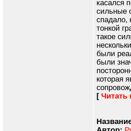
касался 
сильные 
спадало, 
тонкой гр
такое сил
нескольки
были реа
были зна
посторонн
которая я
сопровожд
[
Читать
Название
Автор:
Р