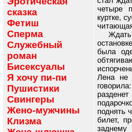
Эротическая
стал жда
четыре п
сказка
куртке, 
Фетиш
читающая 
Сперма
Ждать пр
остановк
Служебный
была оде
роман
обтяги
Бисексуалы
испорчен
Я хочу пи-пи
Лена не 
говорила
Пушистики
раздене
Свингеры
подарочк
Жено-мужчины
поднять 
Клизма
билет, п
заднему 