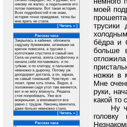
немного 
никому не жалко, а подельников его
моей подр
потом повязали. Вот такая история.
Всех подробностей я не знаю,
прошепта
история точно правдивая, тетка бы
мне врать не стала.
трусики 
[ Читать » ]
холодны
Рассказ часа
бёдра и 
Закрылась в кабинке, обложила
сидушку бумажками, штанишки на
больше в
крючок повесила, а трусики с
колготками спустила в самый низ.
отложил
Села на унитаз, взяла салфеточку и
начала себя поглаживать: и по
присталь
губкам, и по клитору, и пальчиком
немножко в дырочку. Потому уж
ножки в 
дезодорант достала, а он, зараза,
не самый тоненький. Чувствую - не
Мне очен
лезет, прям хоть плачь. Видно, в
положении сидя угол там меняется,
руки, на
вот и не могу впихнуть. Решила
стоя попробовать. Уже вся
какой то 
мокренькая, а впихивается все
равно с трудом. Наконец ввинтила,
Ну 
даже больно немножко стало.
[ Читать » ]
головку
Незнаком
Рассказ часа