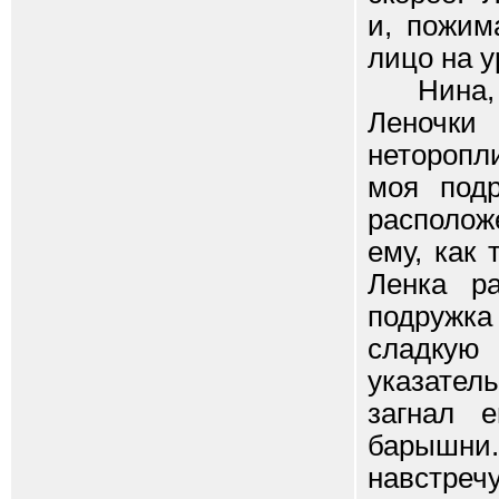
и, пожим
лицо на у
Нина, не
Леночки
неторопл
моя подр
располож
ему, как 
Ленка р
подружка
сладкую
указате
загнал 
барышни
навстреч