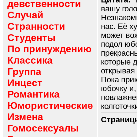
девственности
вашу голо
Случай
Незнаком
Странности
нас. Её х
может во
Студенты
подол юб
По принуждению
прекрасны
Классика
которые д
Группа
открывая 
Пока прик
Инцест
юбочку и,
Романтика
повлажнев
Юмористические
колготочк
Измена
Страниц
Гомосексуалы