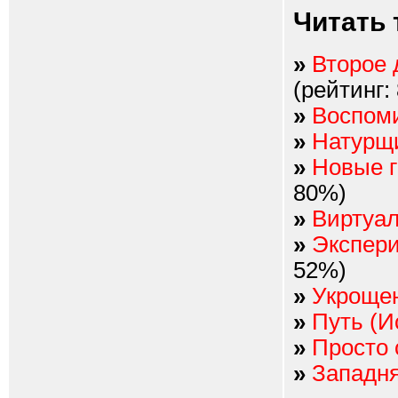
Читать 
»
Второе 
(рейтинг:
»
Воспом
»
Натурщ
»
Новые г
80%)
»
Виртуал
»
Экспери
52%)
»
Укрощен
»
Путь (И
»
Просто 
»
Западня