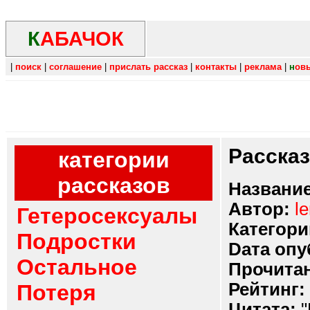
К
АБАЧОК
|
поиск
|
соглашение
|
прислать рассказ
|
контакты
|
реклама
|
н
ов
Расска
категории
рассказов
Название
Автор:
l
Гетеросексуалы
Категори
Подростки
Dата опу
Остальное
Прочитан
Рейтинг:
Потеря
Цитата:
"