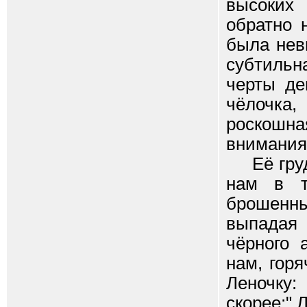
высоких
обратно 
была нев
субтильн
черты де
чёлочка
роскошн
внимания
Её грудь
нам в т
брошенн
выпадая
чёрного 
нам, гор
Леночку:
скорее:" 