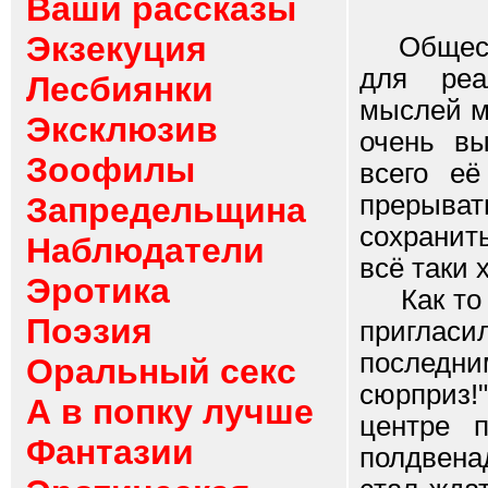
Ваши рассказы
Экзекуция
Обществе
для реа
Лесбиянки
мыслей м
Эксклюзив
очень в
Зоофилы
всего её
прерыва
Запредельщина
сохранит
Наблюдатели
всё таки 
Эротика
Как то л
Поэзия
пригласи
последн
Оральный секс
сюрприз!"
А в попку лучше
центре 
Фантазии
полдвена