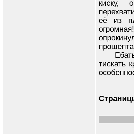
киску, 
перехват
её из пл
огромная
опрокину
прошептал
Ебать р
тискать 
особенно
Страниц