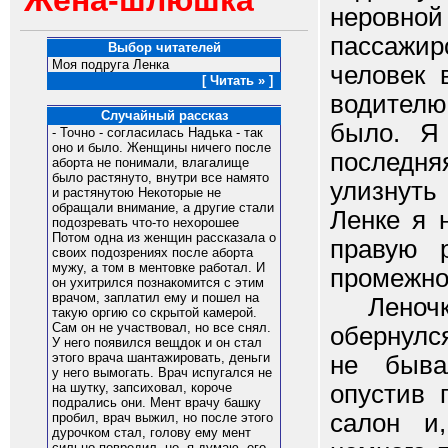
Жена-шлюшка
неровно
пассажи
Выбор читателей
Моя подруга Ленка
человек 
[ Читать » ]
водителю
Случайный рассказ
было. Я 
- Точно - согласилась Надька - так
оно и было. Женщины ничего после
последн
аборта не понимали, влагалище
было растянуто, внутри все намято
улизнуть
и растянутою Некоторые не
обращали внимание, а другие стали
Ленке я 
подозревать что-то нехорошее
Потом одна из женщин рассказала о
правую 
своих подозрениях после аборта
мужу, а том в ментовке работал. И
промежно
он ухитрился познакомится с этим
врачом, заплатил ему и пошел на
Леночка 
такую оргию со скрытой камерой.
Сам он не участвовал, но все снял.
обернулся
У него появился вещдок и он стал
этого врача шантажировать, деньги
не быва
у него вымогать. Врач испугался не
опустив 
на шутку, запсиховал, короче
подрались они. Мент врачу башку
салон и
пробил, врач выжил, но после этого
дурочком стал, голову ему мент
сильно повредил, но, я думаю, его