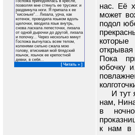
Госпожа приподнялась в кресле,
нас. Её 
позволяя мне стянуть ее трусики: и
раздвинула ноги. Я припала к ее
может во
"кисоньке"... Лизала, урча, как
котенок, проводила языком вдоль
подол юб
щелочки, вводила язык внутрь,
снова ласкала лепесточки, лизала
прекрасн
от одной дырочки до другой, лизала
и попочку... Через несколько минут
которые
Госпожа выгнулась всем телом,
коленями сильно сжала мою
открывая 
голову, втискивая мой блядский
язычок, язычок ее крепостной
Пока пр
девки, в себя...
[ Читать » ]
юбочку и
повлажн
колготочк
И тут я 
нам, Нина
в ночно
проказни
к нам в 