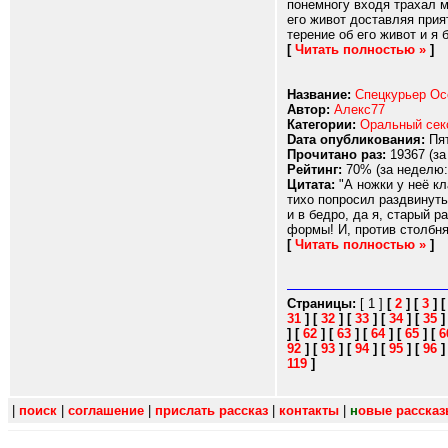
понемногу входя трахал м
его живот доставляя прия
терение об его живот и я 
[
Читать полностью »
]
Название:
Спецкурьер Ос
Автор:
Алекс77
Категории:
Оральный сек
Dата опубликования:
Пят
Прочитано раз:
19367 (за
Рейтинг:
70% (за неделю:
Цитата:
"А ножки у неё кл
тихо попросил раздвинуть
и в бедро, да я, старый 
формы! И, против столбня
[
Читать полностью »
]
Страницы:
[ 1 ]
[
2
]
[
3
]
31
]
[
32
]
[
33
]
[
34
]
[
35
]
[
62
]
[
63
]
[
64
]
[
65
]
[
6
92
]
[
93
]
[
94
]
[
95
]
[
96
119
]
|
поиск
|
соглашение
|
прислать рассказ
|
контакты
|
н
овые расска