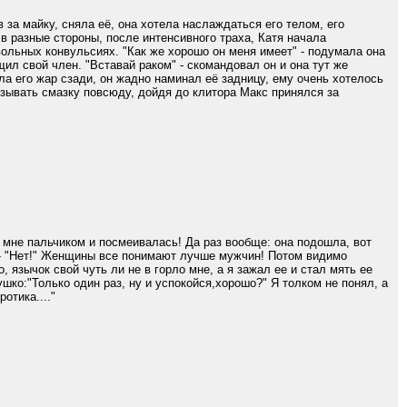
 за майку, сняла её, она хотела наслаждаться его телом, его
в разные стороны, после интенсивного траха, Катя начала
вольных конвульсиях. "Как же хорошо он меня имеет" - подумала она
ил свой член. "Вставай раком" - скомандовал он и она тут же
а его жар сзади, он жадно наминал её задницу, ему очень хотелось
изывать смазку повсюду, дойдя до клитора Макс принялся за
 мне пальчиком и посмеивалась! Да раз вообще: она подошла, вот
ла - "Нет!" Женщины все понимают лучше мужчин! Потом видимо
 язычок свой чуть ли не в горло мне, а я зажал ее и стал мять ее
ушко:"Только один раз, ну и успокойся,хорошо?" Я толком не понял, а
отика...."