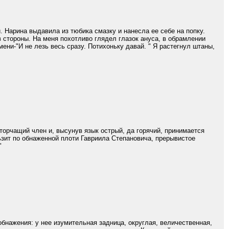
 Нарина выдавила из тюбика смазку и нанесла ее себе на попку.
 стороны. На меня похотливо глядел глазок ануса, в обрамлении
ени-"И не лезь весь сразу. Потихоньку давай. " Я растегнул штаны,
торчащий член и, высунув язык острый, да горячий, принимается
ьзит по обнаженной плоти Гавриила Степановича, прерывистое
"
бнажения: у нее изумительная задница, округлая, величественная,