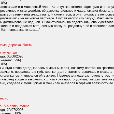
 0%)
хватывали его массивный член, Катя тут же тяжело вздохнула и потянув
рессивнее и стал долбить её дырочку сильнее и чаще, смазка брызгала 
ать вот стенки влагалища начали сжиматься, а она тряслась в непроиз
доточившись на её новом партнёре. Спустя несколько секунд Макс вытащ
ь доминирование над ней. Облокотившись на подоконник, она чувствовал
а колени и продолжая мять сочную попку он раздвинул её и принялся сл
Катя снова застонала...."
командировка. Часть 1
опку лучше
да, 05/08/2026
 неделю: 296)
 0%)
 иногда точно догадывалась о моих мыслях, поэтому постоянно грозила
 лификоне, поцеловала в губы крепко, долго, затем оторвалась и сказа
стоял колом и упирался ей в живот. Поцеловала еще раз, очень страстно,
 наконец вроде и закончился, Лиза - она просто умница, говорит мне на 
ени, содрала с меня брюки и мой член оказался в горячей влажности ее р
месяц
а
,
А в попку лучше
да, 29/07/2026
 неделю: 183)