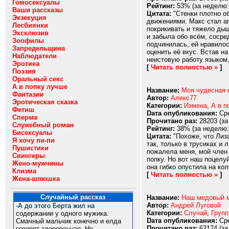
Гомосексуалы
Рейтинг:
53% (за неделю:
Ваши рассказы
Цитата:
"Стенки плотно об
Экзекуция
движениями. Макс стал аг
Лесбиянки
покрикивать и тяжело дыш
Эксклюзив
и забыла обо всём, сосре
Зоофилы
подчинилась, ей нравилос
Запредельщина
оценить её вкус. Встав н
Наблюдатели
неистовую работу языком, 
Эротика
[
Читать полностью »
]
Поэзия
Оральный секс
А в попку лучше
Название:
Моя чудесная 
Фантазии
Автор:
Алекс77
Эротическая сказка
Категории:
Измена
,
А в п
Фетиш
Dата опубликования:
Сре
Сперма
Прочитано раз:
28203 (за
Служебный роман
Рейтинг:
38% (за неделю:
Бисексуалы
Цитата:
"Похоже, что Лиза
Я хочу пи-пи
так, только в трусиках и
Пушистики
пожалела меня, мой член 
Свингеры
попку. Но вот наш поцелуй
Жено-мужчины
она гибко опустила на кол
Клизма
[
Читать полностью »
]
Жена-шлюшка
Случайный рассказ
Название:
Наш медовый 
Автор:
Андрей Луговой
-А до этого Берта жил на
Категории:
Случай
,
Групп
содержании у одного мужика.
Dата опубликования:
Сре
Смачный мальчик конечно и елда
Прочитано раз:
62174 (за
говорят здоровенная. Но