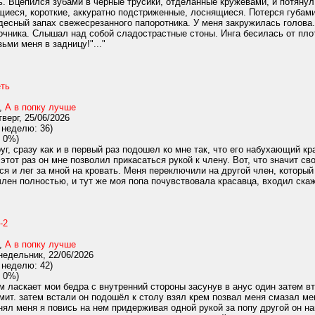
ать. Вцепился зубами в черные трусики, отделанные кружевами, и потяну
иеся, короткие, аккуратно подстриженные, лоснящиеся. Потерся губами
есный запах свежесрезанного папоротника. У меня закружилась голова.
очника. Слышал над собой сладострастные стоны. Инга бесилась от пл
ьми меня в задницу!"..."
еть
,
А в попку лучше
верг, 25/06/2026
 неделю: 36)
 0%)
уг, сразу как и в первый раз подошел ко мне так, что его набухающий кр
этот раз он мне позволил прикасаться рукой к члену. Вот, что значит с
ся и лег за мной на кровать. Меня переключили на другой член, который
член полностью, и тут же моя попа почувствовала красавца, входил скажу
-2
,
А в попку лучше
едельник, 22/06/2026
 неделю: 42)
 0%)
 ласкает мои бедра с внутренний стороны засунув в анус один затем в
мит. затем встали он подошёл к столу взял крем позвал меня смазал ме
нял меня я повись на нем придерживая одной рукой за попу другой он нап