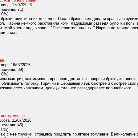
с
,
А в попку лучше
ница, 17/07/2026
 неделю: 71)
 0%)
брюки, опустила их до колен. После брюк последовали красные трусики.
ол. Нарина немного расставила ноги, ладошками разведя булочки попы в
. Мой член сладко запел. "Презерватив надень. "-Нарина не теряла врем
ми вниз...."
ше
верг, 16/07/2026
 неделю: 89)
 0%)
ем смотрит, как мамзель проворно достает из прорехи брюк уже вовсю 
 облизывать головку. Горячий и шершавый язык быстрее и быстрее скол
ежающееся чавканием, девицы сильнее раззадоривает полицейского ....
 попку лучше
бота, 11/07/2026
 неделю: 46)
 0%)
ю с нее трусики, стремясь продлить приятное томление. Великолепие о