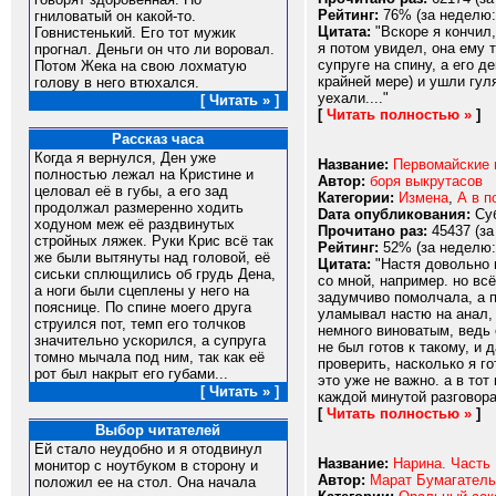
Рейтинг:
76% (за неделю:
гниловатый он какой-то.
Цитата:
"Вскоре я кончил,
Говнистенький. Его тот мужик
я потом увидел, она ему 
прогнал. Деньги он что ли воровал.
супруге на спину, а его 
Потом Жека на свою лохматую
крайней мере) и ушли гул
голову в него втюхался.
уехали...."
[ Читать » ]
[
Читать полностью »
]
Рассказ часа
Когда я вернулся, Ден уже
Название:
Первомайские
полностью лежал на Кристине и
Автор:
боря выкрутасов
целовал её в губы, а его зад
Категории:
Измена
,
А в п
продолжал размеренно ходить
Dата опубликования:
Суб
ходуном меж её раздвинутых
Прочитано раз:
45437 (за
стройных ляжек. Руки Крис всё так
Рейтинг:
52% (за неделю:
же были вытянуты над головой, её
Цитата:
"Настя довольно м
сиськи сплющились об грудь Дена,
со мной, например. но вс
а ноги были сцеплены у него на
задумчиво помолчала, а п
пояснице. По спине моего друга
уламывал настю на анал, 
струился пот, темп его толчков
немного виноватым, ведь 
значительно ускорился, а супруга
не был готов к такому, и 
томно мычала под ним, так как её
проверить, насколько я го
рот был накрыт его губами...
это уже не важно. а в то
[ Читать » ]
каждой минутой разговора 
[
Читать полностью »
]
Выбор читателей
Ей стало неудобно и я отодвинул
Название:
Нарина. Часть 
монитор с ноутбуком в сторону и
Автор:
Марат Бумагатель
положил ее на стол. Она начала