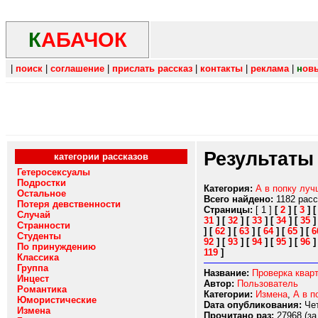
К
АБАЧОК
|
поиск
|
соглашение
|
прислать рассказ
|
контакты
|
реклама
|
н
ов
Результаты
категории рассказов
Гетеросексуалы
Подростки
Категория:
А в попку луч
Остальное
Всего найдено:
1182 рас
Потеря девственности
Страницы:
[ 1 ]
[
2
]
[
3
]
Случай
31
]
[
32
]
[
33
]
[
34
]
[
35
Странности
]
[
62
]
[
63
]
[
64
]
[
65
]
[
6
Студенты
92
]
[
93
]
[
94
]
[
95
]
[
96
По принуждению
119
]
Классика
Группа
Название:
Проверка квар
Инцест
Автор:
Пользователь
Романтика
Категории:
Измена
,
А в п
Юмористические
Dата опубликования:
Чет
Измена
Прочитано раз:
27968 (за