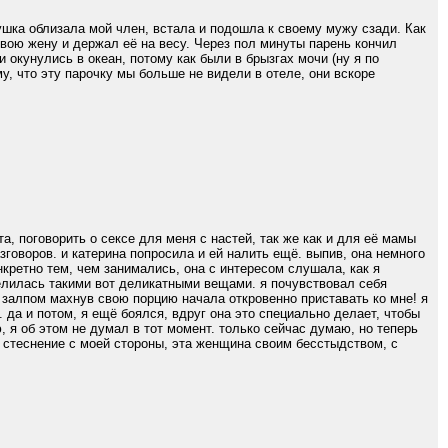
ушка облизала мой член, встала и подошла к своему мужу сзади. Как
 свою жену и держал её на весу. Через пол минуты парень кончил
 окунулись в океан, потому как были в брызгах мочи (ну я по
у, что эту парочку мы больше не видели в отеле, они вскоре
а, поговорить о сексе для меня с настей, так же как и для её мамы
зговоров. и катерина попросила и ей налить ещё. выпив, она немного
кретно тем, чем занимались, она с интересом слушала, как я
оделилась такими вот деликатными вещами. я почувствовал себя
и залпом махнув свою порцию начала откровенно приставать ко мне! я
. да и потом, я ещё боялся, вдруг она это специально делает, чтобы
ю, я об этом не думал в тот момент. только сейчас думаю, но теперь
е стеснение с моей стороны, эта женщина своим бесстыдством, с