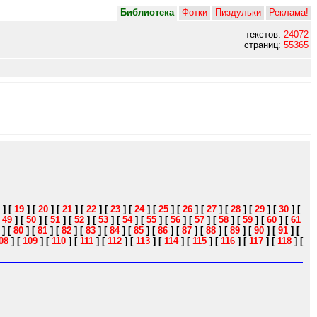
Библиотека
Фотки
Пиздульки
Реклама!
текстов:
24072
страниц:
55365
]
[
19
]
[
20
]
[
21
]
[
22
]
[
23
]
[
24
]
[
25
]
[
26
]
[
27
]
[
28
]
[
29
]
[
30
]
[
[
49
]
[
50
]
[
51
]
[
52
]
[
53
]
[
54
]
[
55
]
[
56
]
[
57
]
[
58
]
[
59
]
[
60
]
[
61
]
[
80
]
[
81
]
[
82
]
[
83
]
[
84
]
[
85
]
[
86
]
[
87
]
[
88
]
[
89
]
[
90
]
[
91
]
[
08
]
[
109
]
[
110
]
[
111
]
[
112
]
[
113
]
[
114
]
[
115
]
[
116
]
[
117
]
[
118
]
[