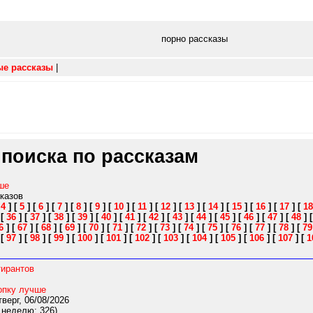
порно рассказы
ые рассказы
|
 поиска по рассказам
ше
сказов
[
4
]
[
5
]
[
6
]
[
7
]
[
8
]
[
9
]
[
10
]
[
11
]
[
12
]
[
13
]
[
14
]
[
15
]
[
16
]
[
17
]
[
18
]
[
36
]
[
37
]
[
38
]
[
39
]
[
40
]
[
41
]
[
42
]
[
43
]
[
44
]
[
45
]
[
46
]
[
47
]
[
48
]
6
]
[
67
]
[
68
]
[
69
]
[
70
]
[
71
]
[
72
]
[
73
]
[
74
]
[
75
]
[
76
]
[
77
]
[
78
]
[
79
]
[
97
]
[
98
]
[
99
]
[
100
]
[
101
]
[
102
]
[
103
]
[
104
]
[
105
]
[
106
]
[
107
]
[
1
тирантов
опку лучше
верг, 06/08/2026
 неделю: 326)