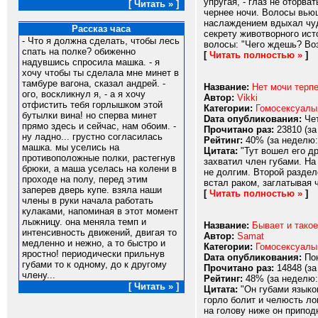
упругая, - глаз не оторв
[ Читать » ]
чернее ночи. Волосы вьющ
наслаждением вдыхал чуд
Рассказ часа
секрету животворного ист
- Что я должна сделать, чтобы лесь
волосы: "Чего ждешь? Воз
спать на полке? обиженно
[
Читать полностью »
]
надувшись спросила машка. - я
хочу чтобы ты сделала мне минет в
тамбуре вагона, сказал андрей. -
Название:
Нет мочи терп
ого, воскликнул я, - а я хочу
Автор:
Vikki
отфистить тебя горлышком этой
Категории:
Гомосексуалы
бутылки вина! но сперва минет
Dата опубликования:
Чет
прямо здесь и сейчас, нам обоим. -
Прочитано раз:
23810 (за
ну ладно... грустно согласилась
Рейтинг:
40% (за неделю:
машка. мы уселись на
Цитата:
"Тут вошел его др
противоположные полки, растегнув
захватил член губами. На 
брюки, а маша уселась на колени в
не долгим. Второй раздел
проходе на полу, перед этим
встал раком, заглатывая 
заперев дверь купе. взяла наши
[
Читать полностью »
]
члены в руки начала работать
кулаками, напоминая в этот момент
лыжницу. она меняла темп и
Название:
Бывает и такое
интенсивность движений, двигая то
Автор:
Samat
медленно и нежно, а то быстро и
Категории:
Гомосексуалы
яростно! периодически прильнув
Dата опубликования:
Пон
губами то к одному, до к другому
Прочитано раз:
14848 (за
члену...
Рейтинг:
48% (за неделю:
[ Читать » ]
Цитата:
"Он губами языком
горло болит и челюсть ло
на голову ниже он припод