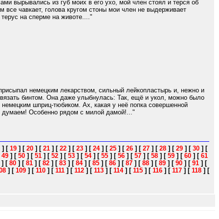
ами вырывались из губ моих в его ухо, мой член стоял и терся об
ам все чавкает, голова кругом стоны мои член не выдерживает
терус на сперме на животе...."
, присыпал немецким лекарством, сильный лейкопластырь и, нежно и
ревязать бинтом. Она даже улыбнулась: Так, ещё и укол, можно было
ол немецким шприц-тюбиком. Ах, какая у неё попка совершенной
м думаем! Особенно рядом с милой дамой!..."
]
[
19
]
[
20
]
[
21
]
[
22
]
[
23
]
[
24
]
[
25
]
[
26
]
[
27
]
[
28
]
[
29
]
[
30
]
[
[
49
]
[
50
]
[
51
]
[
52
]
[
53
]
[
54
]
[
55
]
[
56
]
[
57
]
[
58
]
[
59
]
[
60
]
[
61
]
[
80
]
[
81
]
[
82
]
[
83
]
[
84
]
[
85
]
[
86
]
[
87
]
[
88
]
[
89
]
[
90
]
[
91
]
[
08
]
[
109
]
[
110
]
[
111
]
[
112
]
[
113
]
[
114
]
[
115
]
[
116
]
[
117
]
[
118
]
[