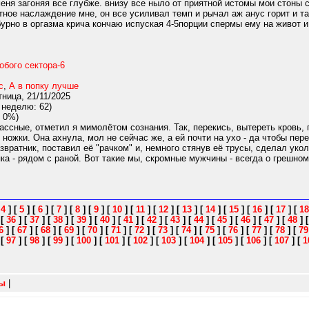
еня загоняя все глубже. внизу все ныло от приятной истомы мои стоны с
тное наслаждение мне, он все усиливал темп и рычал аж анус горит и т
бурно в оргазма крича кончаю испуская 4-5порции спермы ему на живот и 
обого сектора-6
с
,
А в попку лучше
ница, 21/11/2025
 неделю: 62)
 0%)
ассные, отметил я мимолётом сознания. Так, перекись, вытереть кровь
 ножки. Она ахнула, мол не сейчас же, а ей почти на ухо - да чтобы пе
развратник, поставил её "рачком" и, немного стянув её трусы, сделал ук
ка - рядом с раной. Вот такие мы, скромные мужчины - всегда о грешно
[
4
]
[
5
]
[
6
]
[
7
]
[
8
]
[
9
]
[
10
]
[
11
]
[
12
]
[
13
]
[
14
]
[
15
]
[
16
]
[
17
]
[
18
]
[
36
]
[
37
]
[
38
]
[
39
]
[
40
]
[
41
]
[
42
]
[
43
]
[
44
]
[
45
]
[
46
]
[
47
]
[
48
]
6
]
[
67
]
[
68
]
[
69
]
[
70
]
[
71
]
[
72
]
[
73
]
[
74
]
[
75
]
[
76
]
[
77
]
[
78
]
[
79
]
[
97
]
[
98
]
[
99
]
[
100
]
[
101
]
[
102
]
[
103
]
[
104
]
[
105
]
[
106
]
[
107
]
[
1
зы
|