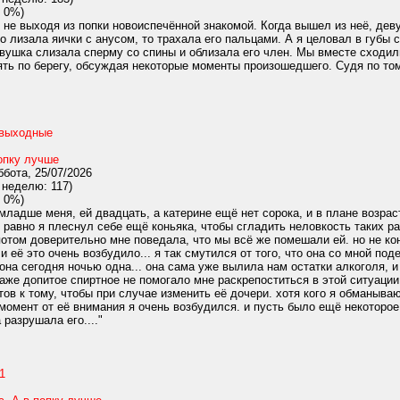
 0%)
 не выходя из попки новоиспечённой знакомой. Когда вышел из неё, дев
то лизала яички с анусом, то трахала его пальцами. А я целовал в губы
девушка слизала сперму со спины и облизала его член. Мы вместе сходили
ять по берегу, обсуждая некоторые моменты произошедшего. Судя по том
 выходные
опку лучше
бота, 25/07/2026
 неделю: 117)
 0%)
ладше меня, ей двадцать, а катерине ещё нет сорока, и в плане возраст
ё равно я плеснул себе ещё коньяка, чтобы сгладить неловкость таких ра
отом доверительно мне поведала, что мы всё же помешали ей. но не кон
и её это очень возбудило... я так смутился от того, что она со мной п
она сегодня ночью одна... она сама уже вылила нам остатки алкоголя, 
даже допитое спиртное не помогало мне раскрепоститься в этой ситуации
тов к тому, чтобы при случае изменить её дочери. хотя кого я обманыва
т момент от её внимания я очень возбудился. и пусть было ещё некоторо
разрушала его...."
1