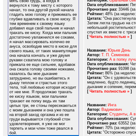
Категории:
Оральный сек
мять свою грудь, а когда я
Dата опубликования:
Пят
вернулся к тому месту с которого
Прочитано раз:
33446 (за
начал, то она другой рукой начала
Рейтинг:
48% (за неделю:
гладить мою голову и прижимать ее
Цитата:
"Она расстегнула 
глубже вдавливать в свою киску. Я
Затем легла грудью на ст
тем временем к своему языку
небольшой ростительности
добавил еще свой пальчик и начал
спустил их вместе с тркса
трахать ее киску. Когда мои пальчик
[
Читать полностью »
]
достаточно увлажнился ее соками,
я начал массировать колечко ее
ануса, освободив место в киске для
Название:
Юрьев День
своего языка, от таких манипуляции
Автор:
Т. П. Семенова
она начала кончать и уже двумя
Категории:
А в попку луч
руками схватила мою голову и
Dата опубликования:
Чет
прижала ее еще сильнее, вдобавок
Прочитано раз:
91098 (за
она сжала голову своими ножками,
Рейтинг:
86% (за неделю:
казалось бы мое дыхание
Цитата:
"Он с удовольстви
затруднено, но вы ошибаетесь я
медленно, будто леденец,
дышу теплом и страстью этого
дыхание и сопение, перем
тела, той любовью которая исходит
[
Читать полностью »
]
от нее мне. Я продолжаю трахать
ее киску языком, мои пальчики
трахают ее попку ведь их там
Название:
Инга
целых три, ее стоны пересекаються
Автор:
Вадимович
с моим дыханием и она уже пошла
Категории:
Студенты
,
А в
на второй заход оргазма и из ее
Dата опубликования:
Суб
груди вырывается глубокий стон
Прочитано раз:
63552 (за
удовлетворения, я уже не мог
Рейтинг:
70% (за неделю:
терпеть и мои член тоже рвался в
Цитата:
"Осторожно спуска
бой.