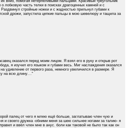
л их вниз, помогая нетерпеливыми пальцами. Красивый треугольник
 о лобковую часть телки в поисках драгоценных камней и с
 Раздвинул стройные ножки и с жадностью прильнул губами к
отской дрожи, запустила цепкие пальцы в мою шевелюру и тащила за
асавец оказался перед моим лицом. Я взял его в руку и открыв рот
вобода, я изучил его языком и губами весь. Миг наслаждения оказался
 на удивление от первого раза, немного увеличился в размере. Я
 на всю длину...."
торой палец от чего я млею ещё больше, заглатываю член чую и
ня и своего дружка -обними меня за шею сильнее ногами за талию- я
равил и ввёл член мне в анус. боли как таковой не было так как он