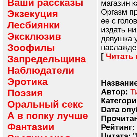
Ваши рассказы
магазин к
Оргазм пр
Экзекуция
ее с голо
Лесбиянки
издать ни
Эксклюзив
девушка 
Зоофилы
наслажден
[
Читать
Запредельщина
Наблюдатели
Эротика
Название
Поэзия
Автор:
Т
Категори
Оральный секс
Dата опу
А в попку лучше
Прочитан
Фантазии
Рейтинг:
Цитата:
"