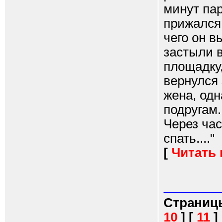
минут пар
прижался 
чего он в
застыли в
площадку
вернулся 
жена, одн
подругам.
Через ча
спать...."
[
Читать
Страниц
10
]
[
11
]