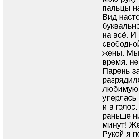
пальцы н
Вид наст
буквально
на всё. И
свободной
жены. Мыс
время, не
Парень за
разрядил
любимую 
уперлась 
и в голос
раньше ни
минут! Же
Рукой я 