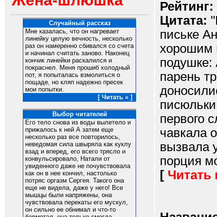
Жена-шлюшка
Рейтинг:
Цитата:
"
Случайный рассказ
письке Ан
Мне казалась, что он нагревает
линейку целую вечность, несколько
хорошим 
раз он намеренно сбивался со счета
и начинал считать заново. Наконец
подушке: 
кончик линейки раскалился и
покраснел. Меня прошиб холодный
парень тр
пот, я попыталась взмолиться о
пощаде, но кляп надежно пресек
доносилис
мои попытки.
[ Читать » ]
писюльки,
Выбор читателей
первого с
Его тело снова из воды вылетело и
чавкала о
прижалось к ней А затем еще
несколько раз все повторилось,
вызвала у
неведомая сила швыряла как куклу
взад и вперед, его всего трясло и
порция мо
конвульсировало, Натали от
увиденного даже не почувствовала
[
Читать
как он в нее кончил, настолько
потряс оргазм Сергея. Такого она
еще не видела, даже у него! Все
мышцы были напряжены, она
чувствовала перекаты его мускул,
он сильно ее обнимал и что-то
бормотал, она только смогла