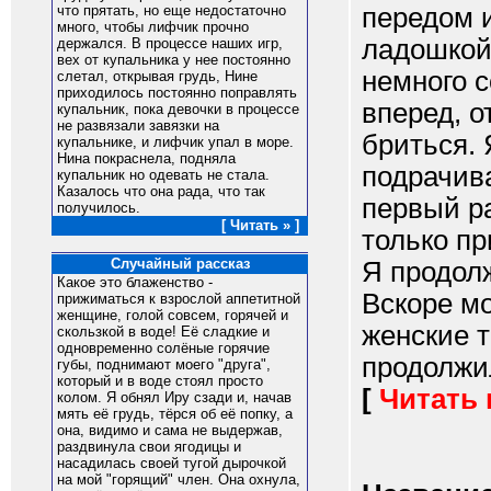
передом 
что прятать, но еще недостаточно
много, чтобы лифчик прочно
ладошкой 
держался. В процессе наших игр,
вех от купальника у нее постоянно
немного с
слетал, открывая грудь, Нине
приходилось постоянно поправлять
вперед, о
купальник, пока девочки в процессе
не развязали завязки на
бриться. 
купальнике, и лифчик упал в море.
Нина покраснела, подняла
подрачива
купальник но одевать не стала.
Казалось что она рада, что так
первый ра
получилось.
[ Читать » ]
только пр
Случайный рассказ
Я продол
Какое это блаженство -
Вскоре м
прижиматься к взрослой аппетитной
женщине, голой совсем, горячей и
женские т
скользкой в воде! Её сладкие и
одновременно солёные горячие
продолжил
губы, поднимают моего "друга",
который и в воде стоял просто
[
Читать
колом. Я обнял Иру сзади и, начав
мять её грудь, тёрся об её попку, а
она, видимо и сама не выдержав,
раздвинула свои ягодицы и
насадилась своей тугой дырочкой
на мой "горящий" член. Она охнула,