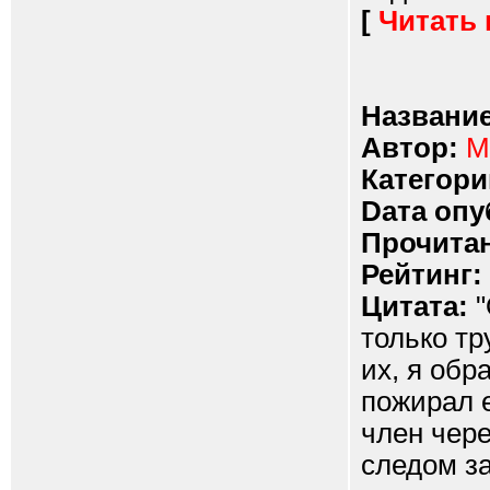
[
Читать
Название
Автор:
M
Категори
Dата опу
Прочитан
Рейтинг:
Цитата:
"
только тр
их, я обр
пожирал е
член чер
следом за