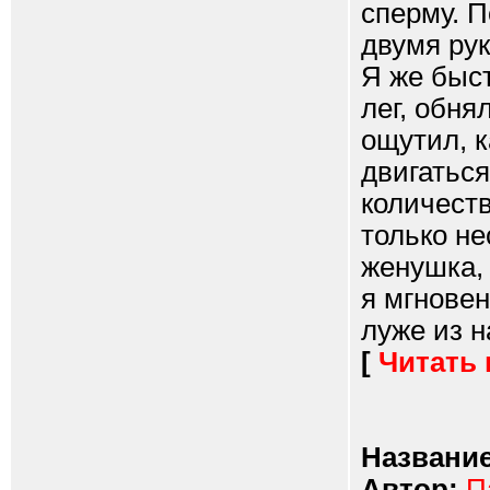
сперму. П
двумя рук
Я же быс
лег, обня
ощутил, к
двигаться
количеств
только н
женушка, 
я мгновен
луже из н
[
Читать
Название
Автор:
П