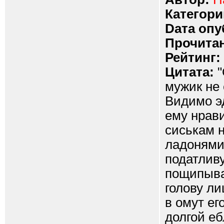
Категори
Dата опу
Прочитан
Рейтинг:
Цитата:
"
мужик не 
Видимо э
ему нрав
сиськам 
ладонями.
податливу
пощипыва
голову ли
в омут ег
долгой еб