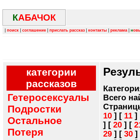
К
АБАЧОК
|
поиск
|
соглашение
|
прислать рассказ
|
контакты
|
реклама
|
н
ов
Резул
категории
рассказов
Категори
Гетеросексуалы
Всего на
Страниц
Подростки
10
]
[
11
]
Остальное
]
[
20
]
[
2
Потеря
29
]
[
30
]