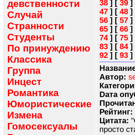
девственности
38
]
[
39
]
47
]
[
48
]
Случай
56
]
[
57
]
Странности
65
]
[
66
]
Студенты
74
]
[
75
]
83
]
[
84
]
По принуждению
92
]
[
93
]
Классика
Название
Группа
Автор:
s
Инцест
Категори
Романтика
Dата опу
Юмористические
Прочитан
Рейтинг:
Измена
Цитата:
"
Гомосексуалы
просто ст