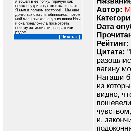
Название
я вошёл в её попку, горячую как
печка внутри и тут же стал кончать.
Автор:
M
Я был в полном восторге! . Мы ещё
долго так стояли, обнявшись, потом
Категори
мой член выскользнул из попки Иры
и она предложила посмотреть,
Dата опу
почему затихли эти развратники
рядом.
Прочитан
[ Читать » ]
Рейтинг:
Цитата:
"
разошлис
вагину м
Наташи б
из котор
видно, чт
пошевели
чувством,
и, законч
подоконник