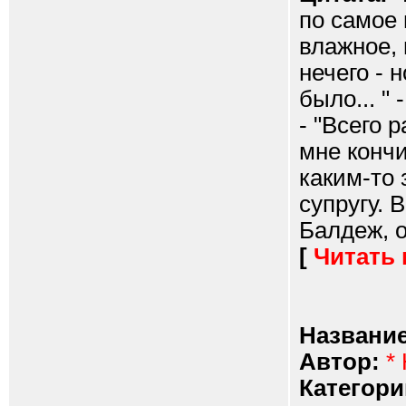
по самое 
влажное, 
нечего - н
было... " 
- "Всего 
мне кончи
каким-то
супругу. 
Балдеж, о
[
Читать
Название
Автор:
*
Категори