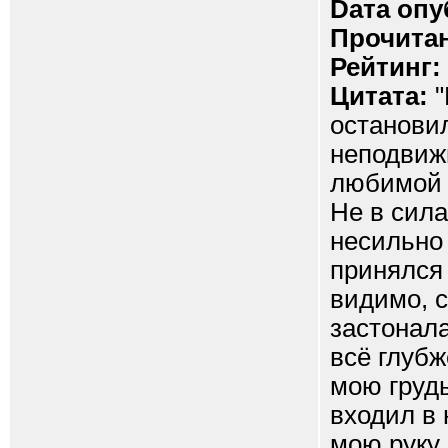
Dата опу
Прочитан
Рейтинг:
Цитата:
"
остановил
неподвижн
любимой н
Не в сила
несильно
принялся
видимо, с
застонала
всё глубж
мою грудь
входил в
мою руку 