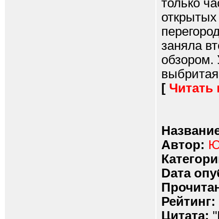
только ча
открытых
перегород
заняла вт
обзором. 
выбритая 
[
Читать
Название
Автор:
Ю
Категори
Dата опу
Прочитан
Рейтинг:
Цитата:
"