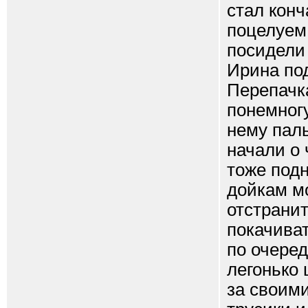
стал конч
поцелуем
посидели 
Ирина по
Перепачк
понемногу
нему паль
начали о 
тоже подн
дойкам м
отстранит
покачиват
по очере
легонько 
за своим