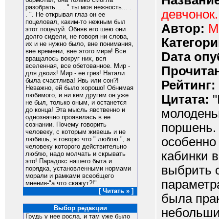
Название
разобрать... . " ты моя нежность... .
девчонок.
. ". Не открывая глаз он ее
поцеловал, каким-то нежным был
Автор:
M
этот поцелуй. Обняв его шею они
долго сидели, не говоря ни слова,
Категори
их и не нужно было, вне понимания,
вне времени, вне этого мира! Все
Dата опу
вращалось вокруг них, вся
вселенная, все обетованное. Мир -
Прочитан
для двоих! Мир - ее грез! Натали
была счастлива! Явь или сон?!
Рейтинг:
Неважно, ей было хорошо! Обнимая
любимого, и ни кем другим он уже
Цитата:
"
не был, только оным, и останется
до конца! Эта мысль явственно и
молодень
однозначно проявилась в ее
поршень. 
сознании. Почему говорить
человеку, с которым живешь и не
особенно 
любишь, я говорю что " люблю ", а
человеку которого действительно
кабинки 
люблю, надо молчать и скрывать
это! Парадокс нашего быта и
выбрить 
порядка, установленными нормами
морали и рамками всеобщего
параметра
мнения-"а что скажут?!".
[ Читать » ]
была прак
Выбор редакции
небольши
Грудь у нее росла, и там уже было