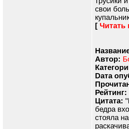
трусики и
свои бол
купальника
[
Читать
Название
Автор:
Б
Категори
Dата опу
Прочитан
Рейтинг:
Цитата:
"
бедра вхо
стояла на
раскачива