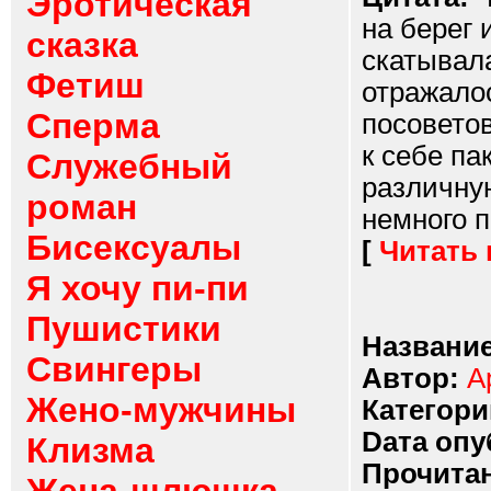
Эротическая
на берег 
сказка
скатывала
Фетиш
отражалос
Сперма
посовето
к себе па
Служебный
различную
роман
немного п
Бисексуалы
[
Читать
Я хочу пи-пи
Пушистики
Название
Свингеры
Автор:
А
Жено-мужчины
Категори
Dата опу
Клизма
Прочитан