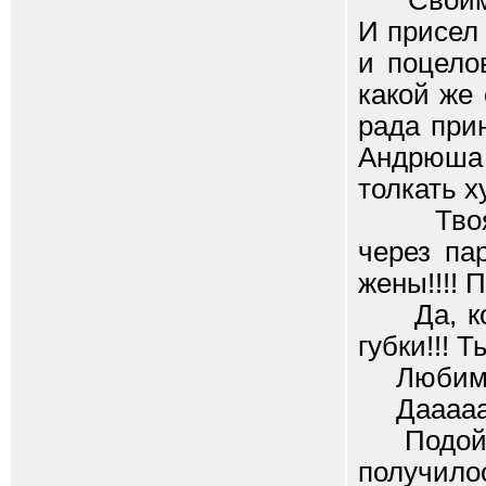
Своим па
И присел 
и поцело
какой же 
рада прин
Андрюша 
толкать ху
Твоя же
через па
жены!!!! 
Да, конч
губки!!! 
Любимый!
Дааааа
Подойди 
получилос