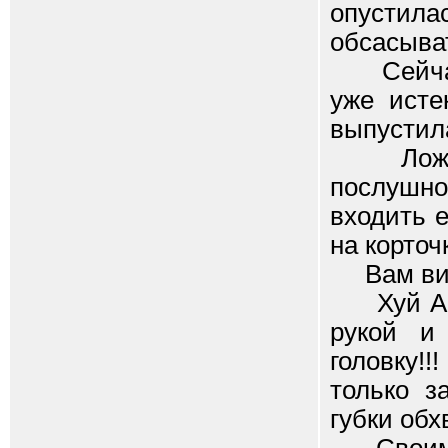
опустил
обсасыват
Сейчас я
уже исте
выпустила
Ложись 
послушно
входить 
на корточк
Вам видн
Хуй Андр
рукой и
головку!!
только з
губки обх