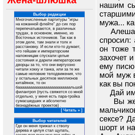
Жена-шлюшка
нашим сы
старшим
Выбор редакции
Многочисленные партитуры "игры
мужа... к
на кожанной флейте" до сих пор
перепечатываются, в различных
Алеша и 
трудах, в основном, именно, из
Восточных источников. Так как в
спросил: 
этом деле, там знали и толк и
расстановку. И если кто-то думает,
он тоже т
что гейшам и императорским
захочет и
наложницам спускали целые
состояния и дарили императорские
ему писю
дворцы за то, что они виртуозно
читали хокку и танка, или за те же
мой муж в
самые неловкие телодвижения, что
у остальных десятков миллионов
как вы по
китайянок, то он
бааааааааааааааааааааааааальшой
Дай им с
филантроп (пусть свяжется со мной
отдельно, у меня есть пара-тройка
Вы же то
сумасшедших и абсолютно
безнадёжных проектов) .
мальчико
[ Читать » ]
сексе? Д
Выбор читателей
шорт и н
Где он меня прижал к стволу
дерева и целуя стал щупать,
засовывая руки мне под юбку, и