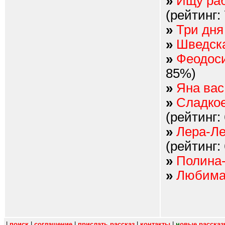
»
Ищу раб
(рейтинг:
»
Три дня
»
Шведска
»
Феодоси
85%)
»
Яна вас
»
Сладкое
(рейтинг:
»
Лера-Ле
(рейтинг:
»
Полина
»
Любимая
|
поиск
|
соглашение
|
прислать рассказ
|
контакты
|
н
овые расска