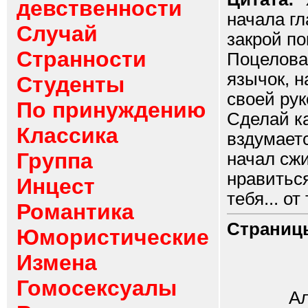
девственности
начала гл
Случай
закрой по
Странности
Поцеловал
язычок, н
Студенты
своей рук
По принуждению
Сделай ка
Классика
вздумаетс
Группа
начал сжи
нравиться
Инцест
тебя... от
Романтика
Страниц
Юмористические
Измена
Гомосексуалы
Алешен