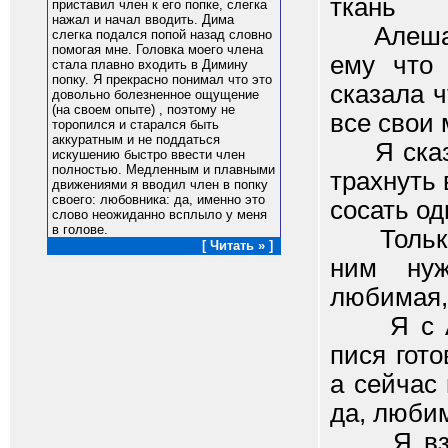
ткань
приставил член к его попке, слегка
нажал и начал вводить. Дима
Алеша по
слегка подался попой назад словно
помогая мне. Головка моего члена
ему что 
стала плавно входить в Димину
попку. Я прекрасно понимал что это
сказала ч
довольно болезненное ощущение
(на своем опыте) , поэтому не
все свои 
торопился и старался быть
аккуратным и не поддаться
Я сказал
искушению быстро ввести член
полностью. Медленным и плавными
трахнуть 
движениями я вводил член в попку
своего: любовника: да, именно это
сосать од
слово неожиданно всплыло у меня
в голове.
Только у
[ Читать » ]
ним нуж
любимая,
Я с Анд
пися гото
а сейчас
да, любим
Я взяла