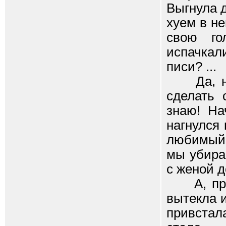
Выгнула д
хуем в н
свою го
испачкал
писи? ...
Да, немн
сделать 
знаю! На
нагнулся 
любимый 
мы убирае
с женой д
А, пров
вытекла 
привстал