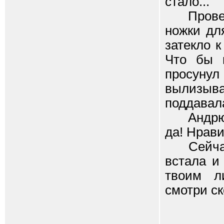
стало...
Проверь 
ножки дл
затекло к
Что бы н
просуну
вылизыва
поддавала
Андрюша 
да! Нрав
Сейчас т
встала и
твоим ли
смотри ск