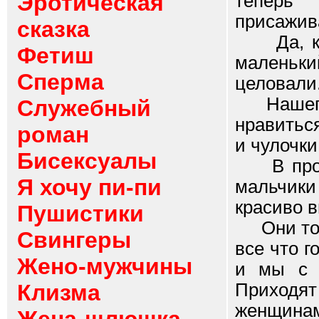
Эротическая
теперь
присажив
сказка
Да, как 
Фетиш
маленьк
Сперма
целовали.
Нашего с
Служебный
нравитьс
роман
и чулочки
Бисексуалы
В прозра
Я хочу пи-пи
мальчики
красиво в
Пушистики
Они тогд
Свингеры
все что г
Жено-мужчины
и мы с 
Клизма
Приходят
женщинам