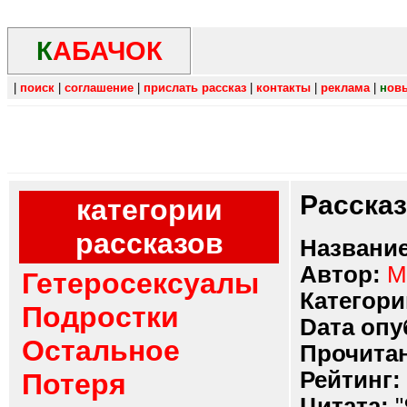
К
АБАЧОК
|
поиск
|
соглашение
|
прислать рассказ
|
контакты
|
реклама
|
н
ов
Расска
категории
рассказов
Название
Автор:
М
Гетеросексуалы
Категори
Подростки
Dата опу
Остальное
Прочитан
Рейтинг:
Потеря
Цитата:
"