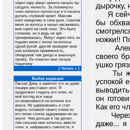
через пару минут минета начало бы
дырочку, 
сводить челюсть. За полминуты
член налился полностью и я начала
Я сейчас
делать глубокий минет. Максим
взял иницативу в свои руки, схватив
бы обхва
меня за волосы и начал насаживать
мое горло на свой член. Это было
смотрелс
сложнее, но я ведь не зря
ножки!! П
тренировалась. Минут через пять он
поднял меня с колен за волосы
Алеша, 
одной рукой, другой проверил мою
уже влажную промежность,
своего бр
обнаружив там дилдо и анальную
пробку. Он отвесил мне легкую
ушко гряз
пощечину:
[ Читать » ]
Ты же в
Выбор редакции
успокой е
Лаская Диму я заметил что он даже
пошире расставил ноги. Я
выводить
продолжал гладить его член, но
он готови
мой взгляд все чаще
останавливался на колечке его
Как его ч
ануса. Не удержавшись я стал
водить головкой своего члена по
Через то
его попке слегка задерживая ее на
анусе. Чем дольше я так делал,
даже... 
тем сильнее мне хотелось ввести
член, и, набравшись смелости, я