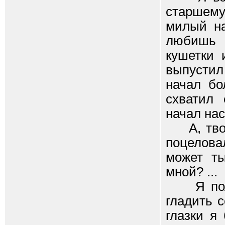
старшему 
милый на
любишь 
кушетки 
выпустил
начал бо
схватил 
начал нас
А, твоя
поцелова
может ты
мной? ...
Я по
гладить с
глазки я