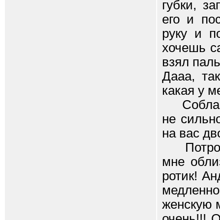
губки, з
его и по
руку и п
хочешь са
взял паль
Дааа, та
какая у м
Соблазня
не сильн
на вас дв
Потрогай
мне обли
ротик! А
медленн
женскую м
очень!!! 