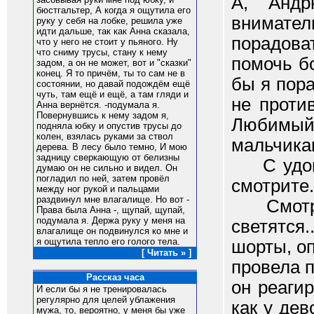
А, Андр
бюстгальтер, А когда я ощутила его
внимате
руку у себя на лобке, решила уже
идти дальше, так как Анна сказала,
порадова
что у него не стоит у пьяного. Ну
что сниму трусы, стану к нему
помочь б
задом, а он не может, вот и "сказки"
конец. Я то причём, ты то сам не в
бы я пор
состоянии, но давай подождём ещё
чуть, там ещё и ещё, а там гляди и
не проти
Анна вернётся. -подумала я.
Повернувшись к нему задом я,
Любимый
подняла юбку и опустив трусы до
колен, взялась руками за ствол
мальчикам
дерева. В лесу было темно, И мою
задницу сверкающую от белизны
С удовол
думаю он не сильно и видел. Он
погладил по ней, затем провёл
смотрите.
между ног рукой и пальцами
раздвинул мне влагалище. Но вот -
Смотрите
Права была Анна -, щупай, щупай,
подумала я. Держа руку у меня на
светятся
влагалище он подвинулся ко мне и
я ощутила тепло его голого тела.
шорты, оп
[ Читать » ]
провела п
Рассказ часа
он реаги
И если бы я не тренировалась
регулярно для целей ублажения
как у дев
мужа, то, вероятно, у меня бы уже