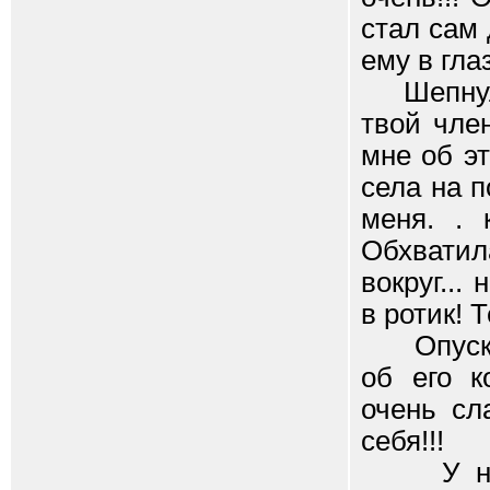
стал сам
ему в гла
Шепнула 
твой член
мне об эт
села на п
меня. . 
Обхвати
вокруг...
в ротик! 
Опуская 
об его к
очень сл
себя!!!
У него 