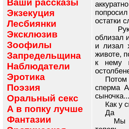
Ваши рассказы
аккуратн
Экзекуция
попросил
остатки сл
Лесбиянки
Руками 
Эксклюзив
облизал и
Зоофилы
и лизал 
животе, п
Запредельщина
к нему 
Наблюдатели
остолбен
Эротика
Потом ск
Поэзия
сперма А
сыночка..
Оральный секс
Как у сы
А в попку лучше
Да
Фантазии
Мы с же