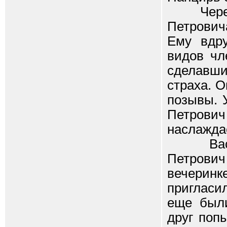
Черепах
Петрович
Ему вдру
видов чл
сделавших
страха. 
позывы. 
Петрови
наслажда
Василий
Петрови
вечерин
пригласи
еще были
друг поп