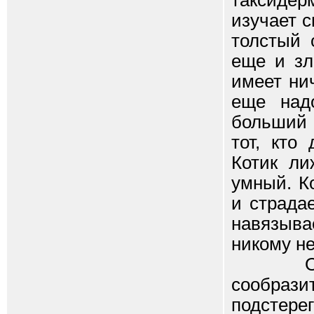
таксидер
изучает 
толстый 
еще и зл
имеет ни
еще над
больший 
тот, кто
Котик ли
умный. К
и страда
навязыва
никому не
Ошалел
сообра
подсте