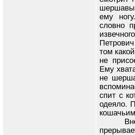
шершавый
ему ногу
словно п
извечно
Петрович
том какой
не присо
Ему хват
не шерша
вспоминае
спит с к
одеяло. 
кошачьим
Внезапн
прерыва