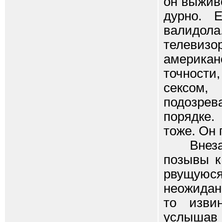
он выжив
дурно. 
валидол
телевиз
америка
точности
сексом,
подозрева
порядке.
тоже. Он 
Внезапн
позывы к
рвущуюс
неожидан
то изви
услышав