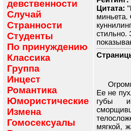
девственности
Цитата:
"
Случай
миньета. 
Странности
куннилинг
стильно. 
Студенты
показываю
По принуждению
Страниц
Классика
Группа
Инцест
Огромная
Романтика
Ее не пу
Юмористические
губы и
сморщи
Измена
телослож
Гомосексуалы
мягкой, 