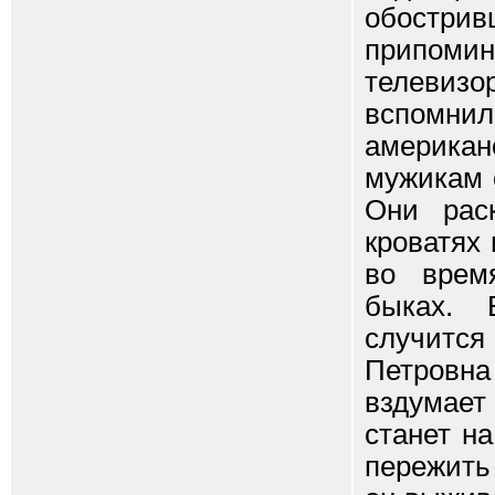
обостр
припомин
телевиз
вспомн
американ
мужикам 
Они рас
кроватях
во врем
быках. 
случитс
Петровна
вздумает
станет н
пережить 