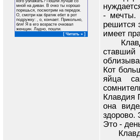
кого ублажать? Пошли лучше со
нуждается
мной на диван. В очко ты хорошо
порешься, посмотрим на передок.
- мечты.
О, смотри как братик ебет в рот
подружку: , о, кончает. Прикольно,
решится э
бля! Я в его возрасте очковал
женщин. Ладно, пошли.
имеет пра
[ Читать » ]
Клавдия
ставши
облизыва
Кот боль
яйца са
сомните
Клавдия П
она виде
здорово. 
Это - ден
Клавдия 