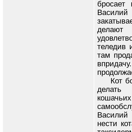
бросает
Василий
закатыва
делают
удовлет
теледив 
там прод
впридачу
продолжае
Кот боль
делать 
кошач
самообсл
Василий
нести ко