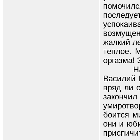
помочил
последу
успокаив
возмущен
жалкий ле
теплое. 
оргазма!
На лиц
Василий 
вряд ли 
законч
умиротв
боится м
они и юби
приспичи