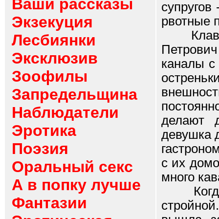
Ваши рассказы
супругов
Экзекуция
рвотные п
Клавдия
Лесбиянки
Петрович
Эксклюзив
каналы с
Зоофилы
острень
внешнос
Запредельщина
постоянн
Наблюдатели
делают д
Эротика
девушка 
Поэзия
гастроно
с их дом
Оральный секс
много кав
А в попку лучше
Когда-т
Фантазии
стройной