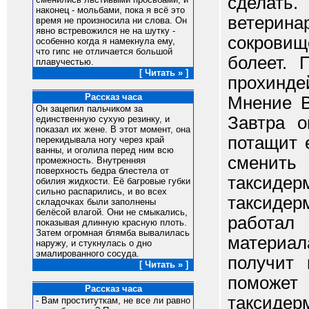
сделать
наконец - мольбами, пока я всё это
ветерин
время не произносила ни слова. Он
явно встревожился не на шутку -
сокрови
особенно когда я намекнула ему,
что гипс не отличается большой
болеет.
плавучестью.
[ Читать » ]
прохинде
Рассказ часа
Мнение В
Он зацепил пальчиком за
Завтра о
единственную сухую резинку, и
показал их жене. В этот момент, она
потащит 
перекидывала ногу через край
ванны, и оголила перед ним всю
сменить
промежность. Внутренняя
поверхность бедра блестела от
таксид
обилия жидкости. Её багровые губки
сильно распарились, и во всех
таксидер
складочках были заполнены
белёсой влагой. Они не смыкались,
работал
показывая длинную красную плоть.
Затем огромная блямба вывалилась
материала
наружу, и стукнулась о дно
эмалированного сосуда.
получит 
[ Читать » ]
поможет
Рассказ часа
таксиде
- Вам проституткам, не все ли равно