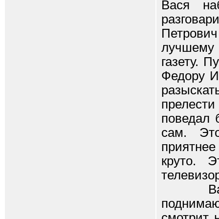
Вася на
разговар
Петрович
лучшему 
газету. 
Федору И
разыскат
прелест
поведал 
сам. Эт
приятнее
круто. 
телевизор
Васили
поднимаю
смотрит н