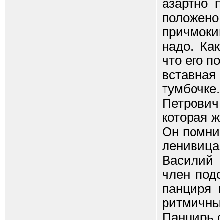
азартно 
положе
причмоки
надо. Ка
что его п
вставна
тумбочке
Петрович
которая ж
Он помни
ленивиц
Василий 
член под
панциря 
ритмичны
Панцирь с