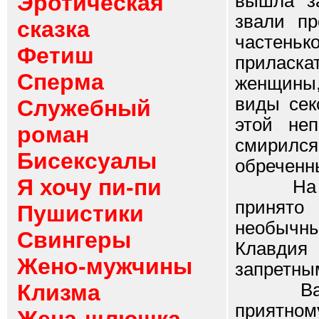
Эротическая
вышла за
звали пр
сказка
частень
Фетиш
приласка
Сперма
женщины,
виды сек
Служебный
этой неп
роман
смирился
Бисексуалы
обреченн
Я хочу пи-пи
На дни
принято
Пушистики
необычн
Свингеры
Клавдия
Жено-мужчины
запретны
Клизма
Васили
приятном