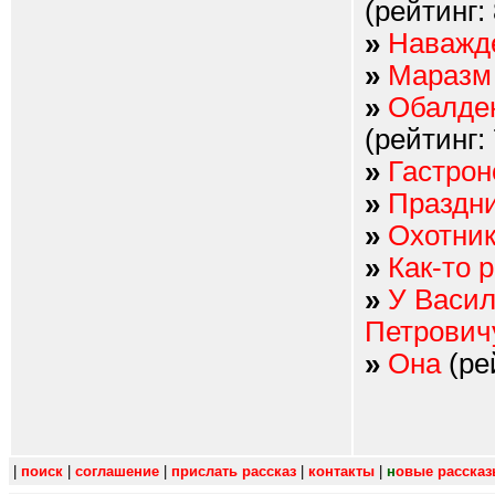
(рейтинг:
»
Наважде
»
Маразм 
»
Обалден
(рейтинг:
»
Гастрон
»
Праздни
»
Охотник
»
Как-то 
»
У Васил
Петрович
»
Она
(ре
|
поиск
|
соглашение
|
прислать рассказ
|
контакты
|
н
овые расска