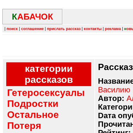
К
АБАЧОК
|
поиск
|
соглашение
|
прислать рассказ
|
контакты
|
реклама
|
н
ов
Расска
категории
рассказов
Название
Василию 
Гетеросексуалы
Автор:
А
Подростки
Категори
Остальное
Dата опу
Прочитан
Потеря
Рейтинг: