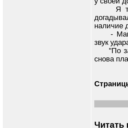
у своей д
Я тогда
догадыва
наличие д
- Мама!!
звук удар
"По задн
снова пла
Страниц
Читать 