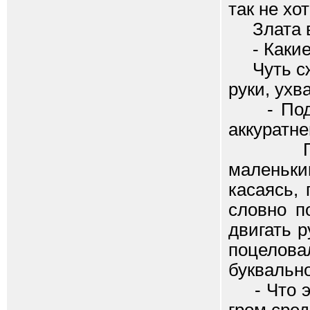
так не хо
Злата вз
- Какие о
Чуть сжа
руки, ухв
- Подожд
аккуратне
Грудь 
маленьк
касаясь, 
словно п
двигать р
поцелова
буквально
- Что эт