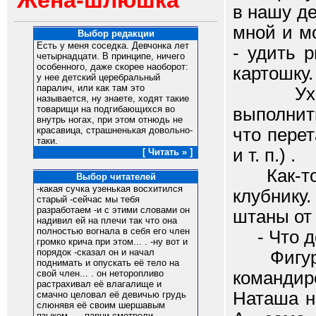
Жена-шлюшка
в нашу д
мной и м
Выбор редакции
Есть у меня соседка. Девчонка лет
- удить 
четырнадцати. В принципе, ничего
особенного, даже скорее наоборот:
картошку.
у нее детский церебральный
паралич, или как там это
Уходя н
называется, ну знаете, ходят такие
товарищи на подгибающихся во
выполнит
внутрь ногах, при этом отнюдь не
что пере
красавица, страшненькая довольно-
таки.
и т. п.) .
[ Читать » ]
Как-то я
Выбор читателей
-какая сучка узенькая восхитился
клубнику
старый -сейчас мы тебя
разработаем -и с этими словами он
штаны от
надивил ей на плечи так что она
полностью вогнала в себя его член
- Что д
громко крича при этом... . -ну вот и
порядок -сказал он и начал
Фигурка
поднимать и опускать её тело на
командир
свой член... . он неторопливо
растрахивал её влагалище и
Наташа н
смачно целовал её девичью грудь
слюнявя её своим шершавым
языком... . парни смотрели