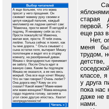
Сарай с
Выбор читателей
А еще больнее, что это мама
яблоням
просит у него прощения. Он
сжимает мамину руку своими и
старая 
целуя каждый пальчик, каждый
миллиметр ее ладони шепчет сам:
первой. 
"Мамочка, прости меня! Я негодяй и
еще раз в
подлец. Я ненавижу себя за это.
Прости пожалуйста! Мамочка,
Нет, опр
милая моя, прости. Я тебя очень
люблю. Толька сейчас я понял, как
меня бы
ты мне дорога. " Ольга смывает с
сына остатки геля, вытирает Мишку
трудом, 
полотенцем и ведет его в отцову
комнату, на разобранный диван.
детстве,
Мишка с благодарностью принимает
ее заботу. После Ольга идет в
соседско
ванную сама. Каким бы подлецом
Мишка не оказался, а ее низ весь
классе, я
мокрый. Она все еще хочет Мишку.
Что он там говорил? Очень любит?
у друга п
Она дорога ему? Кому он это
сказал? Какой маме? Маме-маме
пока нас 
или маме-женщине? Мама-женщина
гордо подняла голову, загоняя в
даже не 
угол свою другую ипостась. Хватит
неопределенности!
нами.
[ Читать » ]