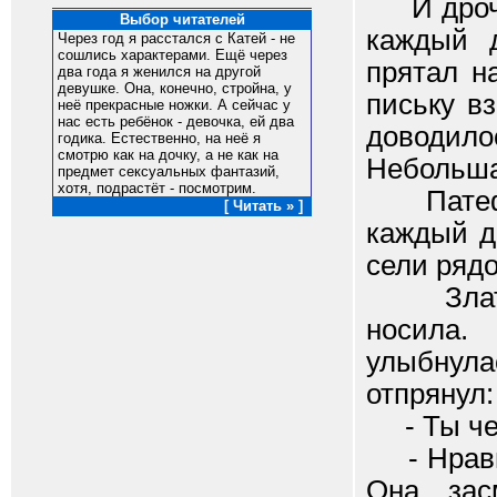
И дрочит
Выбор читателей
каждый д
Через год я расстался с Катей - не
сошлись характерами. Ещё через
прятал н
два года я женился на другой
девушке. Она, конечно, стройна, у
письку в
неё прекрасные ножки. А сейчас у
нас есть ребёнок - девочка, ей два
доводило
годика. Естественно, на неё я
смотрю как на дочку, а не как на
Небольшая
предмет сексуальных фантазий,
хотя, подрастёт - посмотрим.
Патефон,
[ Читать » ]
каждый д
сели ряд
Златка 
носила.
улыбнула
отпрянул:
- Ты че
- Нравит
Она зас