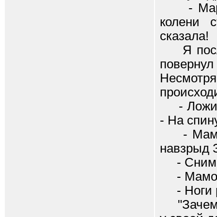
- Марш в
колени с
сказала!
Я послуш
повернул 
Несмотр
происход
- Ложись 
- На спин
- Мамочк
навзрыд 
- Снимай
- Мамочк
- Ноги р
"Зачем о