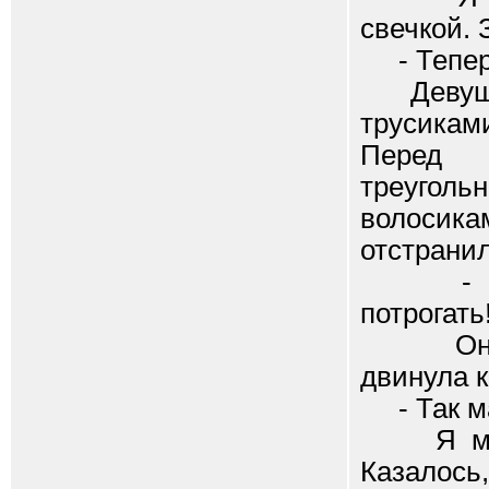
свечкой. 
- Тепер
Девушка 
трусикам
Перед 
треугол
волосик
отстранил
- Како
потрогать
Она обх
двинула к
- Так ма
Я молча
Казалось,