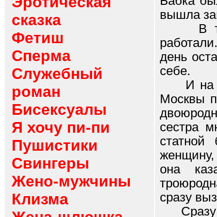
Эротическая
Бабка бы
вышла за
сказка
В то вр
Фетиш
работали
Сперма
день ост
себе.
Служебный
И на это
роман
Москвы п
Бисексуалы
двоюродн
Я хочу пи-пи
сестра м
статной 
Пушистики
женщину,
Свингеры
она каз
Жено-мужчины
троюродн
Клизма
сразу вы
Сразу по