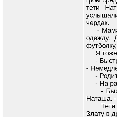
гром сред
тети Нат
услышали
чердак.
- Мама??
одежду. 
футболку,
Я тоже н
- Быстро
- Немедл
- Родите
- На рабо
- Быстро
Наташа. -
Тетя На
Злату в д