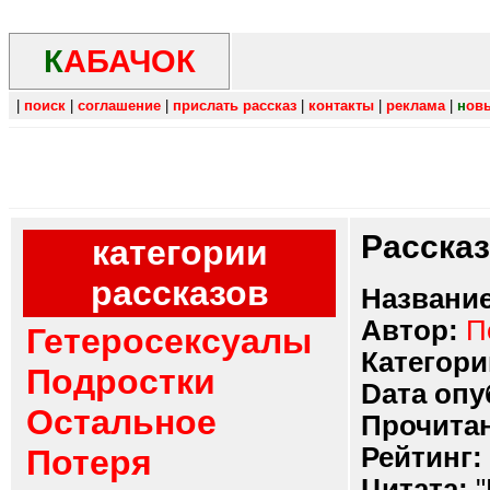
К
АБАЧОК
|
поиск
|
соглашение
|
прислать рассказ
|
контакты
|
реклама
|
н
ов
Расска
категории
рассказов
Название
Автор:
П
Гетеросексуалы
Категори
Подростки
Dата опу
Остальное
Прочитан
Рейтинг:
Потеря
Цитата:
"