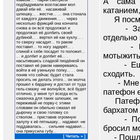
А сама 
подбадривали возгласами мол
катанием,
давай еби её. . насаживай
шлюшку... . жестче... ... она стонала
Я посмот
от каждого движения... . . через
несколько фрикций она кончила
- Заним
снова а он всё продолжал и
продолжал её долбить своей
отдельно 
дубиной... . вертел её как куклу... .
то сверху насадит... то раком
- Какие
поставит... то ногу задерёт... .
спиной к себе посадит то положит...
мотыжить
... и долбит и долбит её... .
насытившись сладкой пиздёнкой он
- Еще ч
поставил её раком намереваясь
войти в её узенькую попку... . . она
сходить.
поняв что сейчас будет стала
просить не делать этого... он молча
- Мне ба
прошел к бардачку и достал от туда
гель-смазку -не волнуйся, всё будет
патефон 
отлично, у меня тут всегда есть
смазочка для таких шлюшек, не
Патефон 
переживай не порву-с этими
словами он обильно смазал её
бархатом 
дырочку и свою головку со
- Помог
стволом... приставив огромную
залупу к её пятнышку... надавил -не
бросил мо
поддавалась... . сильнее надавил...
она прикусила губу...
- Пошл
[ Читать » ]