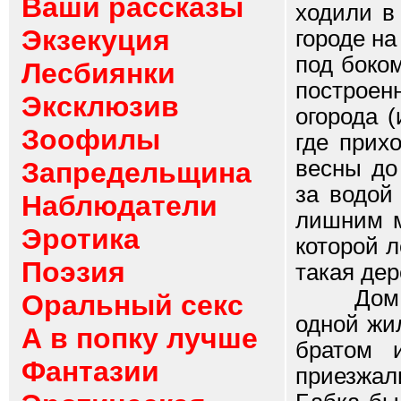
Ваши рассказы
ходили в
Экзекуция
городе на
под боко
Лесбиянки
построен
Эксклюзив
огорода (
Зоофилы
где прих
весны до
Запредельщина
за водой
Наблюдатели
лишним ме
Эротика
которой л
Поэзия
такая дер
Дом наш
Оральный секс
одной жи
А в попку лучше
братом 
Фантазии
приезжал