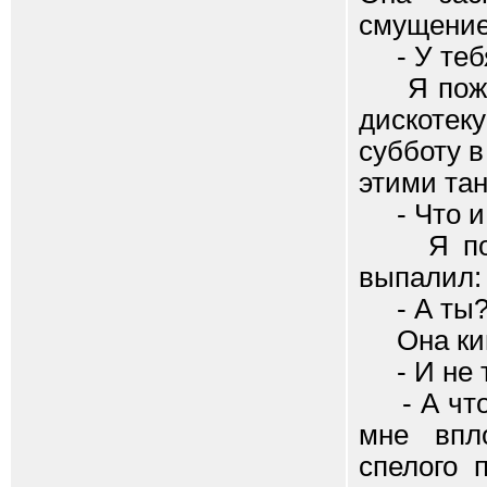
смущение
- У тебя
Я пожал 
дискотек
субботу в
этими тан
- Что и 
Я покру
выпалил:
- А ты? 
Она кивн
- И не т
- А что?
мне впл
спелого 