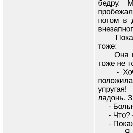
бедру. 
пробежал
потом в 
внезапног
- Покажи
тоже:
Она вдр
тоже не т
- Хочеш
положила
упругая!
ладонь. З
- Больно
- Что? -
- Покажи!
Я рывк