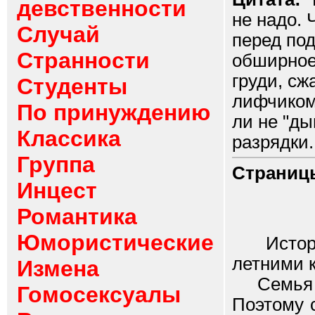
девственности
не надо. 
Случай
перед по
Странности
обширное
груди, с
Студенты
лифчиком
По принуждению
ли не "ды
Классика
разрядки..
Группа
Страниц
Инцест
Романтика
Юмористические
История 
летними к
Измена
Семья на
Гомосексуалы
Поэтому 