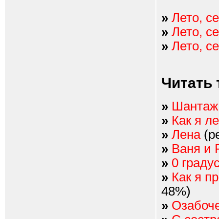
»
Лето, с
»
Лето, с
»
Лето, с
Читать 
»
Шантаж
»
Как я л
»
Лена
(р
»
Ваня и 
»
0 граду
»
Как я п
48%)
»
Озабоче