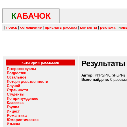
К
АБАЧОК
|
поиск
|
соглашение
|
прислать рассказ
|
контакты
|
реклама
|
н
ов
Результаты
категории рассказов
Гетеросексуалы
Подростки
Автор:
РђРЅРґСЂРµР№
Остальное
Всего найдено:
0 рассказ
Потеря девственности
Случай
Странности
Студенты
По принуждению
Классика
Группа
Инцест
Романтика
Юмористические
Измена