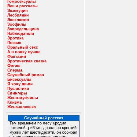
Гомосексуалы
Ваши рассказы
Экзекуция
Лесбиянки
Эксклюзив
Зоофилы
Запредельщина
Наблюдатели
Эротика
Поэзия
Оральный секс
А в попку лучше
Фантазии
Эротическая сказка
Фетиш
Сперма
Служебный роман
Бисексуалы
Я хочу пи-пи
Пушистики
Свингеры
Жено-мужчины
Клизма
Жена-шлюшка
Случайный рассказ
Тем временем по лесу бродил
пожилой грибник, довольно крепкий
мужик лет шестидесяти, он собирал
уныло редко попадающие ему