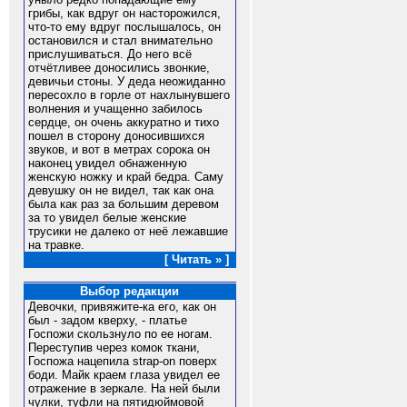
грибы, как вдруг он насторожился,
что-то ему вдруг послышалось, он
остановился и стал внимательно
прислушиваться. До него всё
отчётливее доносились звонкие,
девичьи стоны. У деда неожиданно
пересохло в горле от нахлынувшего
волнения и учащенно забилось
сердце, он очень аккуратно и тихо
пошел в сторону доносившихся
звуков, и вот в метрах сорока он
наконец увидел обнаженную
женскую ножку и край бедра. Саму
девушку он не видел, так как она
была как раз за большим деревом
за то увидел белые женские
трусики не далеко от неё лежавшие
на травке.
[ Читать » ]
Выбор редакции
Девочки, привяжите-ка его, как он
был - задом кверху, - платье
Госпожи скользнуло по ее ногам.
Переступив через комок ткани,
Госпожа нацепила strap-on поверх
боди. Майк краем глаза увидел ее
отражение в зеркале. На ней были
чулки, туфли на пятидюймовой