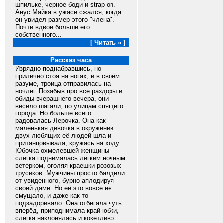
шпильке, черное боди и strap-on.
Анус Майка в ужасе сжался, когда
он увидел размер этого "члена".
Почти вдвое больше его
собственного...
[ Читать » ]
Рассказ часа
Изрядно поднабравшись, но
прилично стоя на ногах, и в своём
разуме, троица отправилась на
ночлег. Позабыв про все раздоры и
обиды вчерашнего вечера, они
весело шагали, по улицам спящего
города. Но больше всего
радовалась Лерочка. Она как
маленькая девочка в окружении
двух любящих её людей шла и
пританцовывала, кружась на ходу.
Юбочка охмелевшей женщины
слегка поднималась лёгким ночным
ветерком, оголяя краешки розовых
трусиков. Мужчины просто балдели
от увиденного, бурно аплодируя
своей даме. Но её это вовсе не
смущало, и даже как-то
подзадоривало. Она отбегала чуть
вперёд, приподнимала край юбки,
слегка наклонялась и кокетливо