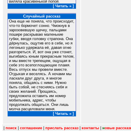
виляла красивенькой попой.
[ Читать » ]
Случайный рассказ
Она еще не поняла, что происходит,
что-то бормочет сонно. Чмокнув в
зарозовевшую щечку, пальцами
пошире раскрываю маленькие
губки, вводя головку страпона. Она
дёрнулась, ощутив его в себе, но я
легонько удержала её, давая огню
разгореться. И, вот она уже стонет,
выгибаясь юным прекрасным телом,
и мы вместе трепещем, ощущая в
себе это всепоглощающее пламя.
Весь отпуск мы провели вместе.
Отдыхая и веселясь. А ночами мы
ласкали друг друга, я многое
поняла, общаясь с ними. Нужно
быть собой, не стесняясь себя и
своих желаний. Прощаясь,
предложила оставить им номер
мобильника, адрес, чтобы
продолжать общаться. Они лишь
молча расцеловали меня.
[ Читать » ]
|
поиск
|
соглашение
|
прислать рассказ
|
контакты
|
н
овые расска