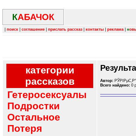
К
АБАЧОК
|
поиск
|
соглашение
|
прислать рассказ
|
контакты
|
реклама
|
н
ов
Результ
категории
рассказов
Автор:
РЎРІРµС‚Р
Всего найдено:
0 
Гетеросексуалы
Подростки
Остальное
Потеря