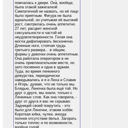
помчалась к двери. Она, вообще,
была этакой зажигалкой.
Симпатичной не назвать, но её лицо
было приятным. Фигура не была
идеальной, но учитывая её высокий
рост, смотрелась очень аппетитно.
27 лет, расцвет женской
сексуальности и частой её
неудовлетворенности. Голая она
могла дефилировать бесконечно.
Длинные ноги, стоячая грудь
третьего размера... в общем,
формы у девочки очень аппетитные.
Она работала оператором в не
очень привлекательном месте, но
зато посменно и одна в здании.
Туда, во время ленкиного
дежурства, периодически
наведывались и я и Леха и Славик
и Игорь: думаю, что не только мы.
Блядью, Леночка была ещё той. Но
друг о друге, мы знали, только с
Ленкиных слов. Как она говорила, -
друг от друга я вас не скрываю:
Задницей своей покрутить - это
было для Леночки, этаким хобби.
Короткая юбка, чулки, иногда
полное отсутствие белья. Загорать
только топлес и по возможности,
вообще голой.