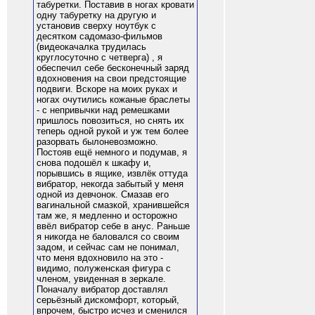
табуретки. Поставив в ногах кровати
одну табуретку на другую и
установив сверху ноутбук с
десятком садомазо-фильмов
(видеокачалка трудилась
круглосуточно с четверга) , я
обеспечил себе бесконечный заряд
вдохновения на свои предстоящие
подвиги. Вскоре на моих руках и
ногах очутились кожаные браслеты
- с непривычки над ремешками
пришлось повозиться, но снять их
теперь одной рукой и уж тем более
разорвать былоневозможно.
Постояв ещё немного и подумав, я
снова подошёл к шкафу и,
порывшись в ящике, извлёк оттуда
вибратор, некогда забытый у меня
одной из девчонок. Смазав его
вагинальной смазкой, хранившейся
там же, я медленно и осторожно
ввёл вибратор себе в анус. Раньше
я никогда не баловался со своим
задом, и сейчас сам не понимал,
что меня вдохновило на это -
видимо, полуженская фигура с
членом, увиденная в зеркале.
Поначалу вибратор доставлял
серьёзный дискомфорт, который,
впрочем, быстро исчез и сменился