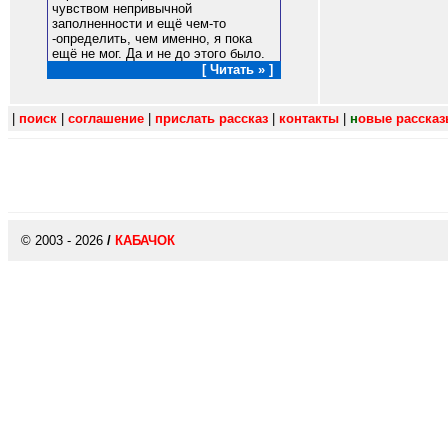
чувством непривычной
заполненности и ещё чем-то
-определить, чем именно, я пока
ещё не мог. Да и не до этого было.
[ Читать » ]
|
поиск
|
соглашение
|
прислать рассказ
|
контакты
|
н
овые расска
© 2003 - 2026
/
КАБАЧОК