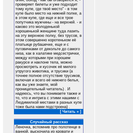
проверяет билеты и уже подходит
тому купе, где твоё место" - в том
купе было место на нижней полке, а
в этом купе, где еще и все трое
попутчика мужчины - на верхней. - и
каково это молоденькой
хорошенькой женщине туда лазить
на эту верхнюю полку, без трусов, в
этом совершенно коротеньком её
платьице рубашечке, еще и с
пуговичками от декольте до самого
низа, как в халатике медсестрички,
между которыми при хорошем
ракурсе и наклоне тела, можно
просмотреть и кусочек её милого
упругого животика, и трусики (а
точнее полное отсутствие трусиков,
включая и всего её нижнего белья,
как вы уже знаете, мой
проницательный читатель) . И
надеюсь, что вы понимаете также и
то, что и интрига с этими нашими с
Людимилкой местами в разных купе
тоже была нами подстроена) .
[ Читать » ]
Случайный рассказ
Леночка, вспомнив про полотенце в
ванной, выскочила из кровати и