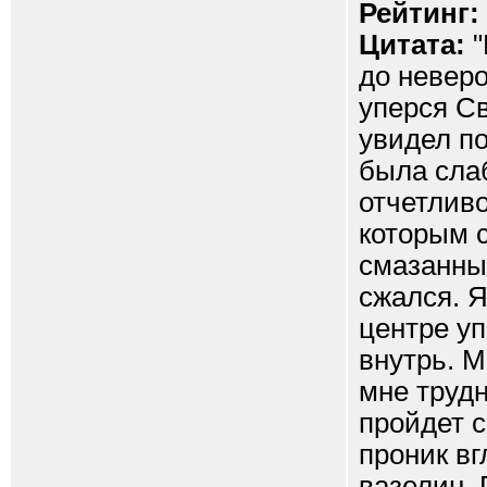
Рейтинг:
Цитата:
"
до неверо
уперся Св
увидел п
была сла
отчетливо
которым 
смазанны
сжался. Я
центре уп
внутрь. 
мне труд
пройдет 
проник вг
вазелин.