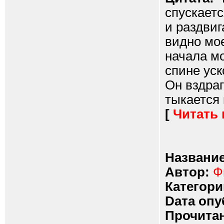
спускаетс
и раздвиг
видно мо
начала мо
спине уск
Он вздра
тыкается в
[
Читать
Название
Автор:
Ф
Категори
Dата опу
Прочитан