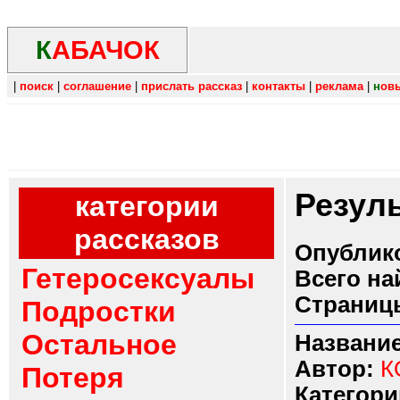
К
АБАЧОК
|
поиск
|
соглашение
|
прислать рассказ
|
контакты
|
реклама
|
н
ов
Резул
категории
рассказов
Опублико
Гетеросексуалы
Всего на
Страниц
Подростки
Остальное
Название
Автор:
К
Потеря
Категори