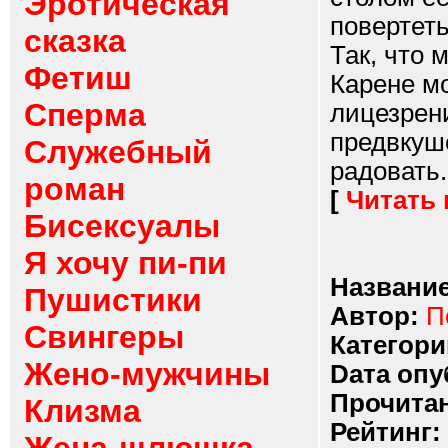
Эротическая
повертет
сказка
Так, что 
Фетиш
Карене мо
Сперма
лицезрен
предвкуше
Служебный
радовать..
роман
[
Читать
Бисексуалы
Я хочу пи-пи
Название
Пушистики
Автор:
П
Свингеры
Категори
Жено-мужчины
Dата опу
Прочитан
Клизма
Рейтинг: