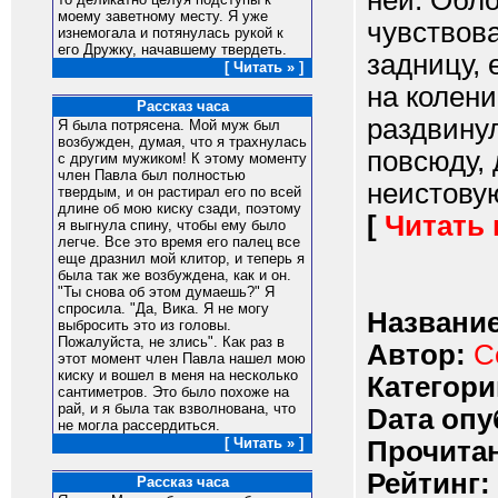
ней. Обло
моему заветному месту. Я уже
чувствова
изнемогала и потянулась рукой к
его Дружку, начавшему твердеть.
задницу, 
[ Читать » ]
на колени
Рассказ часа
раздвинул
Я была потрясена. Мой муж был
возбужден, думая, что я трахнулась
повсюду, 
с другим мужиком! К этому моменту
член Павла был полностью
неистовую
твердым, и он растирал его по всей
длине об мою киску сзади, поэтому
[
Читать
я выгнула спину, чтобы ему было
легче. Все это время его палец все
еще дразнил мой клитор, и теперь я
была так же возбуждена, как и он.
"Ты снова об этом думаешь?" Я
спросила. "Да, Вика. Я не могу
Название
выбросить это из головы.
Пожалуйста, не злись". Как раз в
Автор:
С
этот момент член Павла нашел мою
киску и вошел в меня на несколько
Категори
сантиметров. Это было похоже на
рай, и я была так взволнована, что
Dата опу
не могла рассердиться.
[ Читать » ]
Прочитан
Рейтинг:
Рассказ часа