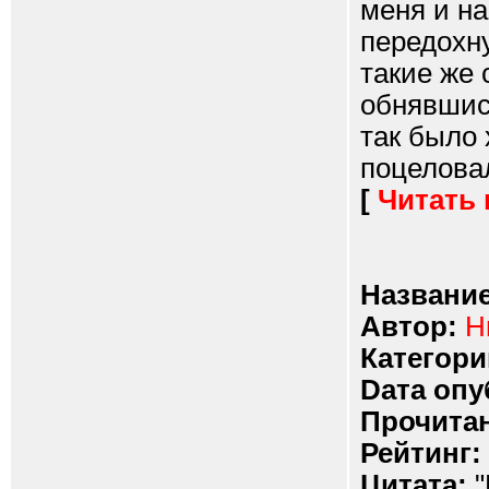
меня и на
передохну
такие же 
обнявшись
так было
поцеловал
[
Читать
Название
Автор:
Н
Категори
Dата опу
Прочитан
Рейтинг:
Цитата:
"