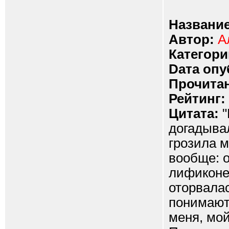
Название
Автор:
А
Категори
Dата опу
Прочитан
Рейтинг:
Цитата:
"
догадыва
грозила м
вообще: о
лификоне,
оторвалас
понимают
меня, мой