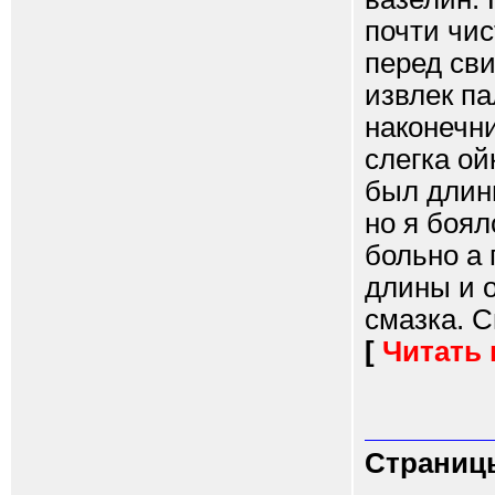
почти чис
перед сви
извлек па
наконечни
слегка ой
был длинн
но я боял
больно а 
длины и о
смазка. С
[
Читать
Страниц