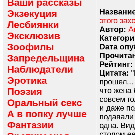
Ваши рассказы
Название
Экзекуция
этого зах
Лесбиянки
Автор:
А
Эксклюзив
Категори
Зоофилы
Dата опу
Прочитан
Запредельщина
Рейтинг:
Наблюдатели
Цитата:
"
Эротика
прошел...
Поэзия
что жена 
совсем г
Оральный секс
и даже по
А в попку лучше
подавали 
Фантазии
одна. Вид
столом ее