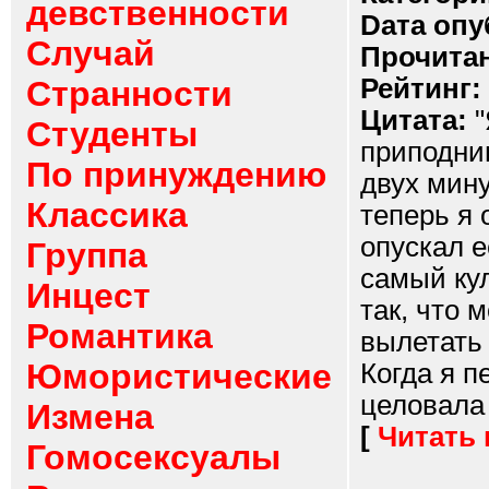
девственности
Dата опу
Случай
Прочитан
Рейтинг:
Странности
Цитата:
"
Студенты
приподним
По принуждению
двух мину
Классика
теперь я 
опускал е
Группа
самый ку
Инцест
так, что 
Романтика
вылетать
Юмористические
Когда я п
целовала 
Измена
[
Читать
Гомосексуалы