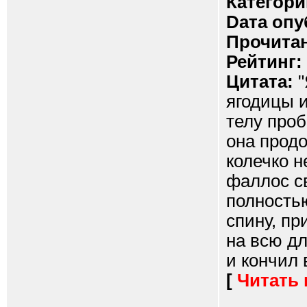
Категори
Dата опу
Прочитан
Рейтинг:
Цитата:
"
ягодицы и
телу проб
она продо
колечко н
фаллос с
полностью
спину, пр
на всю дл
и кончил в
[
Читать