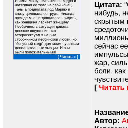
Я имел Машу, обхватив ее бедра и
Цитата:
"
натягивая ее тело на свой конец.
Таньча подползла под Марию и
нибудь, н
снизу целовала ее грудь. Никогда
прежде мне не доводилось видеть,
скрытым п
как женщина ласкает женщину.
Необычность ситуации давала
средоточи
двоякое ощущение: как
гетеросексуал я не был
миллионы
сторонником лесбийской любви, но
"бонусный кадр" дал моим чувствам
сейчас ее
дополнительные эмоции. И они
были положительными!
импульсы
[ Читать » ]
жар, сил
боли, как
чувствите
[
Читать
Название
Автор:
А