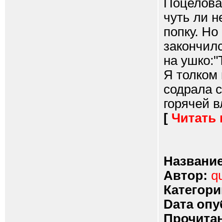
Поцеловал
чуть ли н
попку. Но
закончилс
на ушко:"
Я толком 
содрала с
горячей в
[
Читать
Название
Автор:
q
Категори
Dата опу
Прочитан