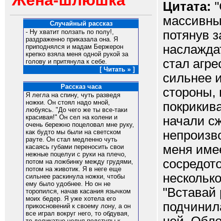
Жена-шлюшка
Цитата:
"
массивный
Случайный рассказ
потянув з
- Ну хватит ползать по полу!,
раздраженно приказала она. Я
наслаждат
приподнялся и мадам Бержерон
крепко взяла меня одной рукой за
стал агре
голову и притянула к себе.
[ Читать » ]
сильнее и
Рассказ часа
стороны, 
Я легла на спину, чуть разведя
ножки. Он стоял надо мной,
покрикив
любуясь. "До чего же ты все-таки
красивая!" Он сел на колени и
начали сж
очень бережно поцеловал мне руку,
непроизво
как будто мы были на светском
рауте. Он стал медленно чуть
меня имее
касаясь губами переносить свои
нежные поцелуи с руки на плечо,
сосредот
потом на ложбинку между грудями,
потом на животик. Я в неге еще
несколько
сильнее раскинула ножки, чтобы
ему было удобнее. Но он не
"Вставай 
торопился, начав касания язычком
моих бедер. Я уже хотела его
подчинил
прикосновений к своему лону, а он
все играл вокруг него, то обдувая,
то деликатно целуя подступы к