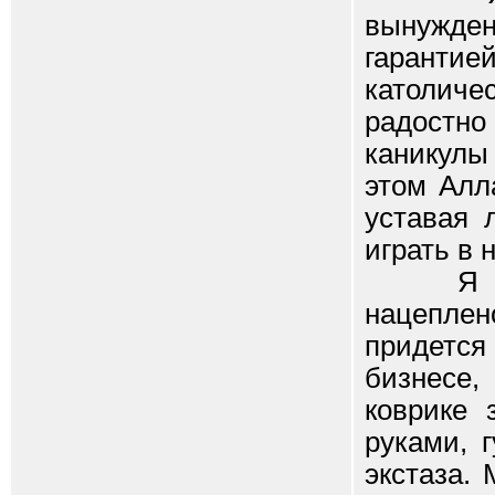
вынужден
гаранти
католиче
радостно
каникулы
этом Алл
уставая 
играть в 
Я отве
нацепле
придется
бизнесе
коврике 
руками, 
экстаза.