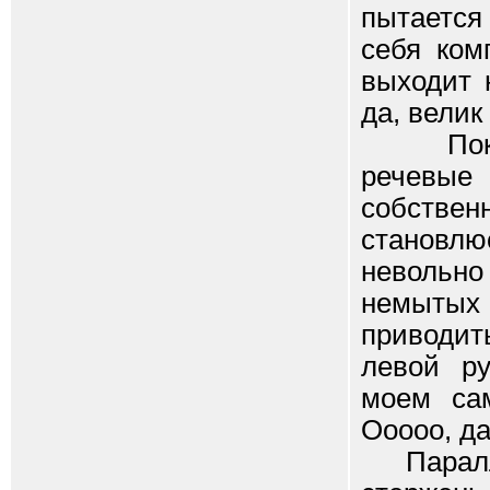
пытается
себя ком
выходит 
да, велик
Пока эт
речевые
собствен
становлю
невольн
немытых
приводит
левой ру
моем сам
Ооооо, да
Параллел