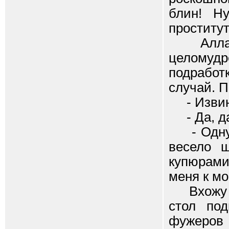
блин! Н
проститу
Алла то
целомуд
подработ
случай. П
- Извини
- Да, д
- Одну м
весело 
купюрами
меня к мо
Вхожу и 
стол по
фужеров 