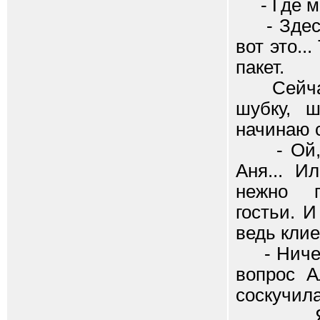
- Где мо
- Здесь,
вот это..
пакет.
Сейчас 
шубку, ш
начинаю с
- Ой, и 
Аня... И
нежно п
гостьи. И
ведь клие
- Ничего
вопрос А
соскучила
Я тоже