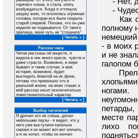
- Нет, д
горячего члена, я стала, опять
- Чудес
возбуждаться. Когда я оттянула
шкурку вниз, то оголилась огромная
Как стра
головка, которая вся была покрыта
старой спермой. Похоже, что он уже
полному н
неделю не подмывался. От такого
зрелища, меня чуть не "стошнило".
немецкий
[ Читать » ]
- в моих 
Рассказ часа
и не знал
Читая рассказы об инцесте, я
видела в них много красок, чувств и
галопом б
даже страсти. Возможно, в мире
бывают и такие случаи, и моя
Прелест
история, возможно, будет
выглядеть блеклой на их фоне,
хлопьями 
потому что произошло это в
реальной жизни, на моих глазах и
ногами.
мой рассказ носит исключительно
повествовательный характер.
неугомо
[ Читать » ]
петарды,
Выбор читателей
месте па
Я дрочил его не спеша, делал
небольшие паузы - я видел, что у
лихо по
него уже выступили капельки
смазки и он может вот-вот кончить,
подняться
а я не хотел, чтобы он кончил