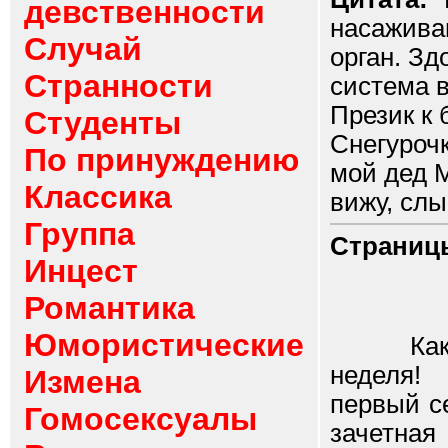
девственности
насажива
Случай
орган. Зд
Странности
система в
Презик к 
Студенты
Снегурочк
По принуждению
мой дед 
Классика
вижу, слыш
Группа
Страниц
Инцест
Романтика
Юмористические
Как мил
неделя!
Измена
первый с
Гомосексуалы
зачетна