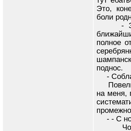
тут ебат
Это, кон
боли родн
- Здрав
ближайший
полное о
серебрян
шампанс
поднос.
- Соблаг
Повелите
на меня, 
системат
промежнос
- - С но
Чокаюс