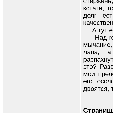
стержень
кстати, 
долг ес
качествен
А тут ест
Над голо
мычание,
лапа, а
распахну
это? Раз
мои прел
его осол
двоятся, 
Страниц