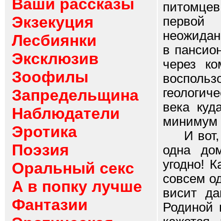
Ваши рассказы
питомцев
Экзекуция
первой
неожидан
Лесбиянки
в пансио
Эксклюзив
через ко
Зоофилы
воспольз
геологич
Запредельщина
века куд
Наблюдатели
минимум 
Эротика
И вот, н
Поэзия
одна дом
угодно! 
Оральный секс
совсем од
А в попку лучше
висит да
Фантазии
Родиной 