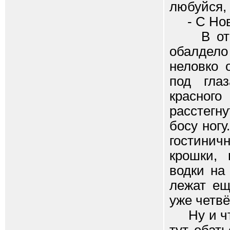
любуйся, 
- С Нов
В ответ
обалдело
неловко 
под гла
красног
расстегн
босу ногу
гостинич
крошки, 
водки на
лежат ещ
уже четвё
Ну и что