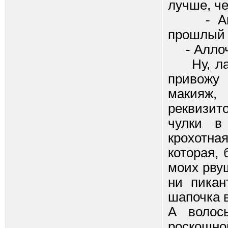
лучше, че
- Анечк
прошлый 
- Аллочк
Ну, ладн
привожу
макияж,
реквизито
чулки в 
крохотна
которая, 
моих рвущ
ни пикан
шапочка в
А волос
роскошно