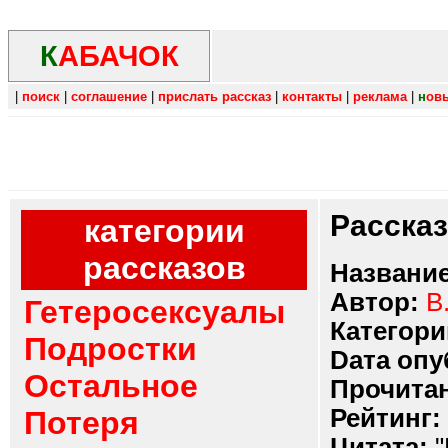
К
АБАЧОК
|
поиск
|
соглашение
|
прислать рассказ
|
контакты
|
реклама
|
н
ов
Расска
категории
рассказов
Название
Автор:
В
Гетеросексуалы
Категори
Подростки
Dата опу
Остальное
Прочитан
Рейтинг:
Потеря
Цитата:
"