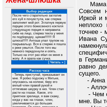
Жена-шлюшка
Мама дор
Совсем н
Выбор редакции
После чего старательно заглатив
Иркой и 
его хуй я почувстула, как сперма
заполняет мой рот. Зглатнув первую
неплохо 
порцию этого божесвеного коктеля
следующую порция я направила
точнее - 
сибе на лицо, сперма текла у меня
по подбородку, щекам!!!!!!! Я
Ивана Су
шлюха!!!!!! Антоша упал трупом на
намекнул
покрывальцо. Вся в сперме я пошла
к реке умытся. После того мы
специфич
немного передохнули и опять.
Только на этот раз ебал он меня в
в Герман
жопу. А я орала как сучка.
[ Читать » ]
равно де
Рассказ часа
сущего.
- Теперь приступай, приказывает он
мне. Я робко подхожу к Митьке,
- Анна В
опускаюсь на колени, беру его
вялый член правой рукой и
- Аллочк
оттягиваю шкурку в низ. Член стал
- Чем ск
расти на глазах. Какое, это
приятное зрелище, я вам скажу,
мне. Вы т
когда у вас на глазах, член,
увеличивается до больших
размеров. От этого, могучего и