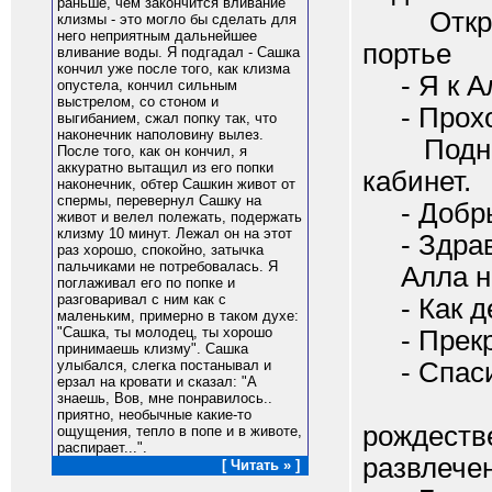
раньше, чем закончится вливание
Открыва
клизмы - это могло бы сделать для
него неприятным дальнейшее
портье
вливание воды. Я подгадал - Сашка
кончил уже после того, как клизма
- Я к Ал
опустела, кончил сильным
выстрелом, со стоном и
- Проход
выгибанием, сжал попку так, что
наконечник наполовину вылез.
Поднима
После того, как он кончил, я
аккуратно вытащил из его попки
кабинет.
наконечник, обтер Сашкин живот от
спермы, перевернул Сашку на
- Добры
живот и велел полежать, подержать
клизму 10 минут. Лежал он на этот
- Здравс
раз хорошо, спокойно, затычка
пальчиками не потребовалась. Я
Алла неж
поглаживал его по попке и
разговаривал с ним как с
- Как д
маленьким, примерно в таком духе:
"Сашка, ты молодец, ты хорошо
- Прекра
принимаешь клизму". Cашка
- Спасиб
улыбался, слегка постанывал и
ерзал на кровати и сказал: "А
Опять
знаешь, Вов, мне понравилось..
приятно, необычные какие-то
рождеств
ощущения, тепло в попе и в животе,
распирает...".
развлечен
[ Читать » ]