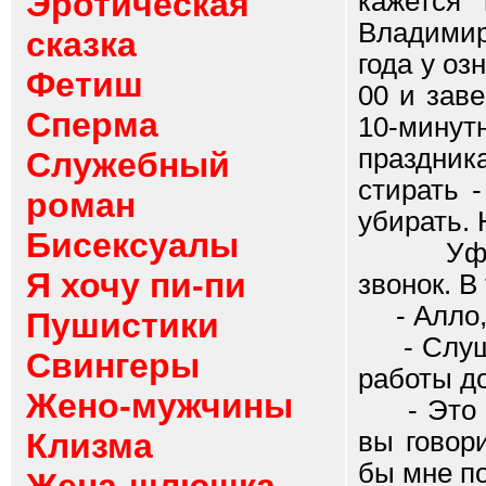
Эротическая
кажется
Владимиро
сказка
года у оз
Фетиш
00 и зав
Сперма
10-минут
праздник
Служебный
стирать 
роман
убирать. 
Бисексуалы
Уффф!!!
Я хочу пи-пи
звонок. В
- Алло, 
Пушистики
- Слушаю 
Свингеры
работы до
Жено-мужчины
- Это Ал
Клизма
вы говор
бы мне по