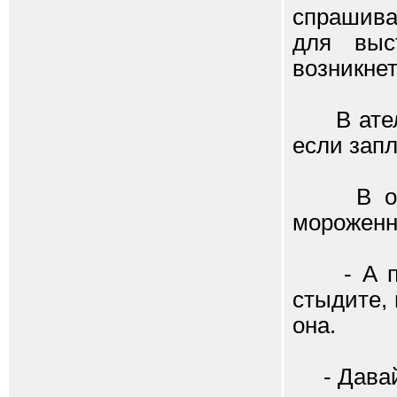
спрашива
для выс
возникнет
В ателье
если запл
В ожида
мороженно
- А поче
стыдите, 
она.
- Давай 