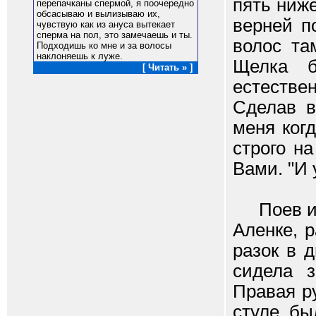
пять ниже
перепачканы спермой, я поочередно
обсасываю и вылизываю их,
верней п
чувствую как из ануса вытекает
сперма на пол, это замечаешь и ты.
волос та
Подходишь ко мне и за волосы
наклоняешь к луже.
Щелка б
[ Читать » ]
естестве
Сделав в
меня ког
строго н
Вами. "И 
Поев и с
Аленке, р
разок в 
сидела 
Правая р
стуле бы