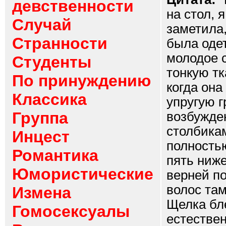
девственности
на стол, 
Случай
заметила,
Странности
была одет
молодое 
Студенты
тонкую тк
По принуждению
когда она
Классика
упругую 
Группа
возбужде
столбика
Инцест
полностью
Романтика
пять ниже
Юмористические
верней по
волос там
Измена
Щелка бле
Гомосексуалы
естествен