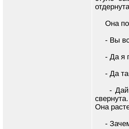
отдернута
Она пове
- Вы вс
- Да я п
- Да так
- Дай по
свернута.
Она расте
- Зачем.