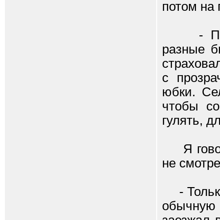
потом на 
- Прави
разные б
страховал
с прозра
юбки. Се
чтобы со
гулять, д
Я говори
не смотре
- Только
обычную у