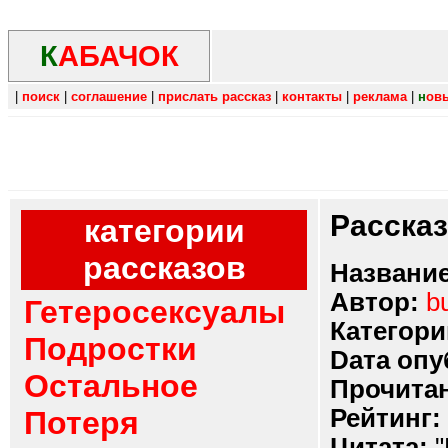
К
АБАЧОК
|
поиск
|
соглашение
|
прислать рассказ
|
контакты
|
реклама
|
н
ов
Расска
категории
рассказов
Название
Автор:
b
Гетеросексуалы
Категори
Подростки
Dата опу
Остальное
Прочитан
Рейтинг:
Потеря
Цитата:
"