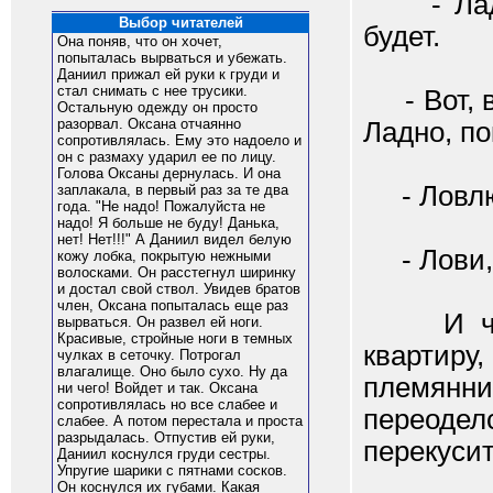
- Ладно
Выбор читателей
будет.
Она поняв, что он хочет,
попыталась вырваться и убежать.
Даниил прижал ей руки к груди и
стал снимать с нее трусики.
- Вот, в
Остальную одежду он просто
разорвал. Оксана отчаянно
Ладно, по
сопротивлялась. Ему это надоело и
он с размаху ударил ее по лицу.
Голова Оксаны дернулась. И она
- Ловлю 
заплакала, в первый раз за те два
года. "Не надо! Пожалуйста не
надо! Я больше не буду! Данька,
нет! Нет!!!" А Даниил видел белую
- Лови, 
кожу лобка, покрытую нежными
волосками. Он расстегнул ширинку
и достал свой ствол. Увидев братов
член, Оксана попыталась еще раз
И через
вырваться. Он развел ей ноги.
Красивые, стройные ноги в темных
квартиру
чулках в сеточку. Потрогал
влагалище. Оно было сухо. Ну да
племян
ни чего! Войдет и так. Оксана
сопротивлялась но все слабее и
переоде
слабее. А потом перестала и проста
разрыдалась. Отпустив ей руки,
перекусит
Даниил коснулся груди сестры.
Упругие шарики с пятнами сосков.
Он коснулся их губами. Какая