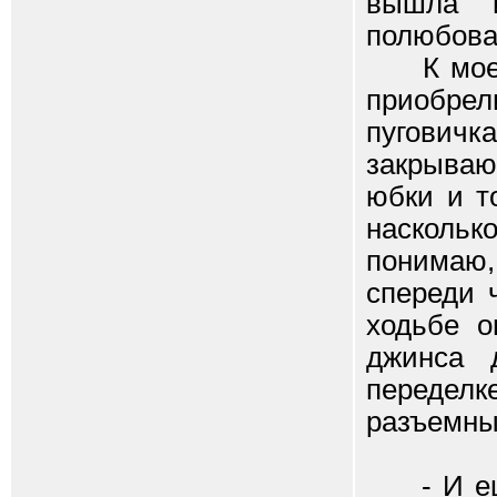
вышла и
полюбова
К моему
приобре
пуговичка
закрываю
юбки и т
наскольк
понимаю,
спереди 
ходьбе о
джинса 
переделк
разъемные
- И еще,