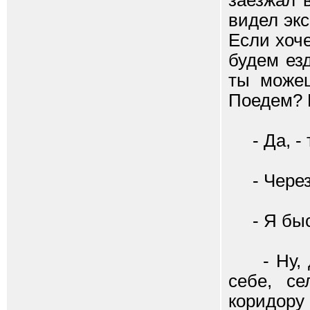
заезжал 
видел экс
Если хоч
будем езд
ты можеш
Поедем? 
- Да, - т
- Через 
- Я быст
- Ну, да
себе, с
коридору