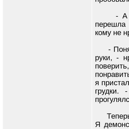
- А теб
перешла н
кому не нр
- Понял,
руки, - 
поверить
понравит
я приста
грудки. 
прогулялс
Теперь я
Я демонс