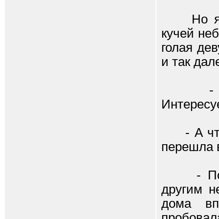
Но я уж
кучей неб
голая дев
и так дал
- Так,
Интересу
- А что 
перешла 
- Почем
другим н
дома вп
пробовала