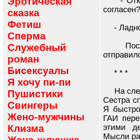
Эротическая
- Откуда
согласен
сказка
Фетиш
- Ладно
Сперма
После э
Служебный
отправилс
роман
Бисексуалы
* * *
Я хочу пи-пи
На следу
Пушистики
Сестра с
Свингеры
Я быстро
Жено-мужчины
ГАИ пере
Клизма
этими д
Мысли ра