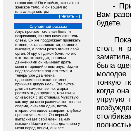
нежна кожа! Он и забыл, как пахнет
- Привет
женское тело. И он вошел во
влагалище сестры.
Вам разо
[ Читать » ]
будете.
Случайный рассказ
Анус пронзает сильная боль, я
вскрикиваю, из глаз начинают течь
Пока
слезы. Он же продолжает проникать
в меня, останавливается, немного
стол, я 
выходит, а потом резко вгонят свой
орган. Я ору от дикой боли, но его
заметила
это только заводит, резкими
движениями он начинает драть
была одет
меня в горящий огнем анус. Вадим
подстраивается под его темп, и
молодое
теперь уже два члена
одновременно входят в меня,
тонкую т
причиняя дикую боль. Эта пытка
длится кажется вечно, дырка
когда он
растянута до предела, мои крики
упругую 
сливаются с их стонами. Чувствую
как внутри меня разливается теплая
возбужд
сперма, сначала одна, потом
вторая, они вдвое замирают глубоко
столбик
проникнув в меня. Он первый
вытаскивает свой член, за ним
полность
выходит Вадим и снова два члена у
меня перед лицом, они все