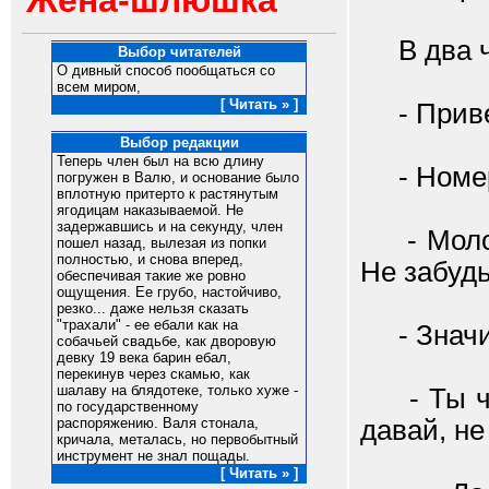
Жена-шлюшка
В два ча
Выбор читателей
О дивный способ пообщаться со
всем миром,
[ Читать » ]
- Привет
Выбор редакции
Теперь член был на всю длину
- Номер
погружен в Валю, и основание было
вплотную притерто к растянутым
ягодицам наказываемой. Не
задержавшись и на секунду, член
- Молоде
пошел назад, вылезая из попки
полностью, и снова вперед,
Не забудь
обеспечивая такие же ровно
ощущения. Ее грубо, настойчиво,
резко... даже нельзя сказать
"трахали" - ее ебали как на
- Значит
собачьей свадьбе, как дворовую
девку 19 века барин ебал,
перекинув через скамью, как
шалаву на блядотеке, только хуже -
- Ты что
по государственному
давай, не
распоряжению. Валя стонала,
кричала, металась, но первобытный
инструмент не знал пощады.
[ Читать » ]