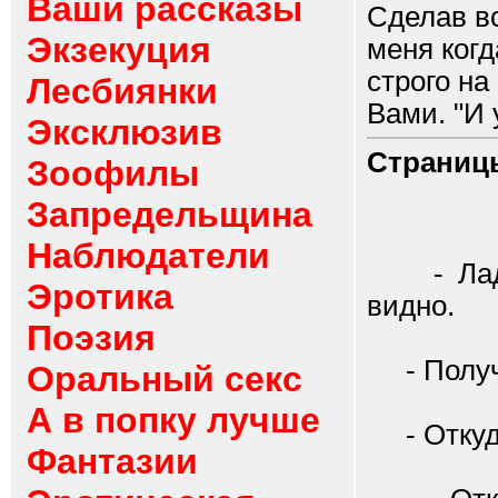
Ваши рассказы
Сделав вс
Экзекуция
меня когд
строго на
Лесбиянки
Вами. "И 
Эксклюзив
Страниц
Зоофилы
Запредельщина
Наблюдатели
- Ладно,
Эротика
видно.
Поэзия
- Получи
Оральный секс
А в попку лучше
- Откуд
Фантазии