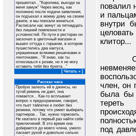
прошептал..."Королева, выходи за
повалил н
меня замуж" Через месяц, как
положено после подачи заявления,
и пальцам
он подъехал к моему дому на своем
джипе, и мы поехали жениться.
внутри б
Расписали нас минут за пятнадцать
без лишней помпезности и
целовать
условностей. По пути в ресторан он
заскочил в цветочный магазин и
клитор...
вышел оттуда с горшком, в котором
пушистились два кактуса,
украшенные всякими рюшечками и
Он вид
ленточками..."Я знаю, как ты
относишься к розам, но я не могу
невменяе
оставить тебя без букета..."
[ Читать » ]
воспольз
Рассказ часа
член, он
Пробую залезть ей в джинсы, но
тугой ремень не дает, она
была бы 
ломается... Как-то всплывает
вопрос о предохранении, говорит,
тереть
что пьет таблетки и любит без
происход
резинки, потому что умеет выбирать
партнеров... Так, нужно тормозить.
полность
Не хватало в первый раз найти себе
приключений. В это время она
под давл
добирается до моего члена, умело
ласкает рукой и довольно сильно