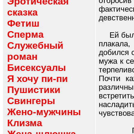
Эротическая
отбросив
фактиче
сказка
девствен
Фетиш
Сперма
Ей было 
плакала
Служебный
добился 
роман
мужа к се
Бисексуалы
терпелив
Я хочу пи-пи
Почти ка
различны
Пушистики
встрети
Свингеры
наслад
Жено-мужчины
чувствова
Клизма
Потихо