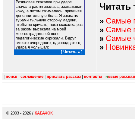
Резиновая скакалка при ударе
Читать 
сначала растягивалась, захватывая
кожу, а потом сжималась, причиняя
дополнительную боль. Я захватил
»
Самые 
зубами тыльную сторону ладони,
чтобы не кричать, пока скакалка раз
»
Самые 
за разом высекала на моей
многострадальной попе
»
Самые 
педагогические скрижали. Вдруг,
вместо очередного, одиннадцатого,
»
Новинк
удара я услышал:
[ Читать » ]
|
поиск
|
соглашение
|
прислать рассказ
|
контакты
|
н
овые расска
© 2003 - 2026
/
КАБАЧОК