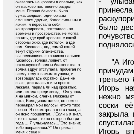
- улыба
оказалась на кровати в спальне, как
он ласково постепенно раздел
принесл
меня. Первая близость была
сумасшедшая, один оргазм
раскупор
сменялся другим, более сильным и
ярким, я перестала себя
было дес
контролировать, потерялась во
времени и пространстве, не могла
почувств
понять, где край кровати, с какой
стороны окно, где потолок, а где
поднялос
пол. Казалось, под самой кожей
текут струйки блаженства,
выплескиваясь с кончиков пальцев.
"А Иг
Казалось, голова лопнет, от
нахлынувшей волны блаженства, а
причудам
волна вдруг отступала, пробегая по
всему телу к самым ступням, и
третьего
возвращалась обратно. Даже не
знаю, двигалась я или просто
Игорь на
лежала, парила ли над кроватью,
или летала среди звезд...Очнулась
нежно мя
я на мягком, слегка влажном от
пота, Володином плече, он нежно
соски е
перебирал мои волосы, что-то тихо
шепча. Я посмотрела в его глаза, а
закрыла 
он ясно прошептал..."Если б я знал,
что ты такая, то не потерял бы три
спустилас
года ... Я улыбнулась..."Это значит,
тебе понравилось?" Он прижал
Игорь в
меня к себе и