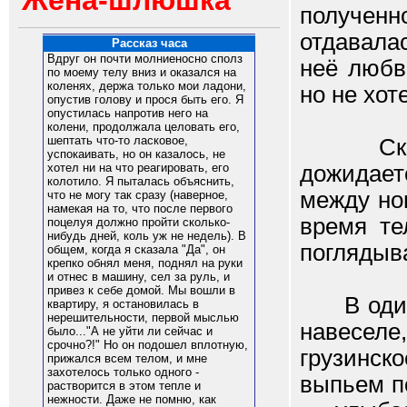
Жена-шлюшка
полученн
отдавала
Рассказ часа
Вдруг он почти молниеносно сполз
неё любв
по моему телу вниз и оказался на
коленях, держа только мои ладони,
но не хот
опустив голову и прося быть его. Я
опустилась напротив него на
колени, продолжала целовать его,
шептать что-то ласковое,
Скоро о
успокаивать, но он казалось, не
дожидает
хотел ни на что реагировать, его
колотило. Я пыталась объяснить,
между но
что не могу так сразу (наверное,
намекая на то, что после первого
время те
поцелуя должно пройти сколько-
нибудь дней, коль уж не недель). В
поглядыва
общем, когда я сказала "Да", он
крепко обнял меня, поднял на руки
и отнес в машину, сел за руль, и
привез к себе домой. Мы вошли в
В один 
квартиру, я остановилась в
нерешительности, первой мыслью
навеселе
было..."А не уйти ли сейчас и
срочно?!" Но он подошел вплотную,
грузинск
прижался всем телом, и мне
захотелось только одного -
выпьем по
растворится в этом тепле и
нежности. Даже не помню, как