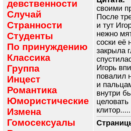
девственности
своими пр
Случай
После тр
Странности
и тут Иго
нежно мят
Студенты
соски её 
По принуждению
закрыла г
Классика
спустилас
Группа
Игорь вп
повалил н
Инцест
и пальцам
Романтика
внутри бы
Юмористические
целовать
клитор.....
Измена
Гомосексуалы
Страниц