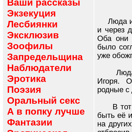
Ваши рассказы
Экзекуция
Люда и И
Лесбиянки
и через 
Эксклюзив
Оба они 
Зоофилы
было согл
уже обожг
Запредельщина
Наблюдатели
Люда вы
Эротика
Игоря. 
Поэзия
родные с 
Оральный секс
В тот де
А в попку лучше
быть её и
Фантазии
на други