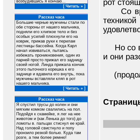
рот стоящ
возбудившись я кончаю...
[ Читать » ]
Со врем
Рассказ часа
техникой
Большие черные мужчины стали по
обе стороны от нашего мальчика,
удовлетв
подняли его хлипкое тело и без
особых усилий плюхнули его на
коврик, прижав руки к перилам
Но со вр
лестницы бассейна. Когда Карл
начал извиваться, пытаясь
и они раз
избежать проникновения, один из
парней просто прижал его задницу
своей ногой. Линда прижала кончик
этого пыточного корешка к его
(продол
заднице и вдавила его внутрь, пока
мужчины вставляли кляп в рот
нашего мальчика.
[ Читать » ]
Рассказ часа
Страниц
Я спустил трусы до колен и они
мягким комком свалились на пол.
Подойдя к скамейке, я лег на нее
животом и (как Ленька до того) до
ломоты в. пальцах стиснул ее край.
Над головой свистнуло и попу
пронзило резкой болью. Куда там
розге, а тем более ремню!