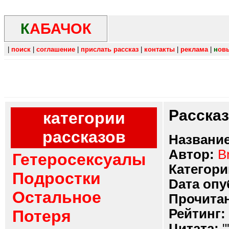
К
АБАЧОК
|
поиск
|
соглашение
|
прислать рассказ
|
контакты
|
реклама
|
н
ов
Расска
категории
рассказов
Название
Автор:
B
Гетеросексуалы
Категори
Подростки
Dата опу
Остальное
Прочитан
Рейтинг:
Потеря
Цитата:
"