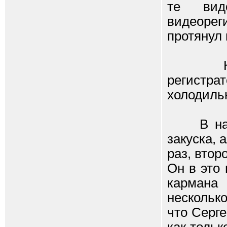
те вид
видеорег
протянул
Камера
регистр
холодиль
В начале
закуска, 
раз, втор
Он в это
кармана
нескольк
что Серг