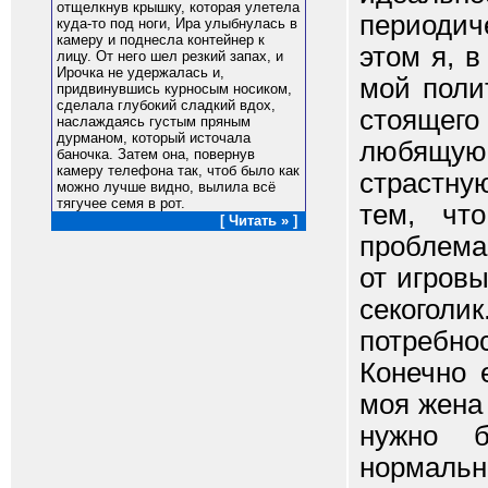
отщелкнув крышку, которая улетела
периодич
куда-то под ноги, Ира улыбнулась в
камеру и поднесла контейнер к
этом я, 
лицу. От него шел резкий запах, и
Ирочка не удержалась и,
мой поли
придвинувшись курносым носиком,
сделала глубокий сладкий вдох,
стоящего
наслаждаясь густым пряным
дурманом, который источала
любящую 
баночка. Затем она, повернув
камеру телефона так, чтоб было как
страстную
можно лучше видно, вылила всё
тягучее семя в рот.
тем, чт
[ Читать » ]
проблема
от игровы
секого
потребно
Конечно 
моя жена
нужно 
нормальн