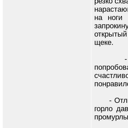
резко схв
нарастаю
на ноги
запрокин
открытый
щеке.
- Юхуу
попробов
счастли
понравил
- Отличн
горло да
промурлы