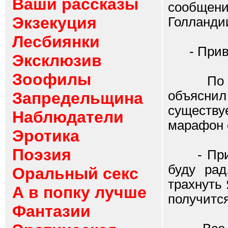
Ваши рассказы
сообщен
Экзекуция
Голландии
Лесбиянки
- Привет
Эксклюзив
Зоофилы
По пово
объясни
Запредельщина
существуе
Наблюдатели
марафон 
Эротика
Поэзия
- Привет
буду рад
Оральный секс
трахнуть 
А в попку лучше
получится
Фантазии