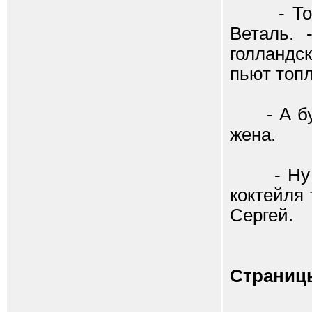
- Тогда 
Веталь. 
голландс
пьют топл
- А буде
жена.
- Ну кон
коктейля 
Сергей.
Страниц