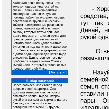
баловала свою попку всем, что
только подворачивалось ей на
- Хороши
глаза. Свечи и неисчислимые
карандаши, расчески, губная
средства
помада, каблучки туфелек, овощи,
собственные трусики и носочки,
тут так 
тайком приобретенные резиновые
Давай, н
члены, мамина щвабра и папин
зонтик, который потом пришлось
рукой одн
долго отмывать, толстая ручка для
превращений, доставившая ей
немало анального удовольствия,
бутылки из под напитков и даже все
Ответ т
столбики кроватей и дверные ручки
в доме подошедшие для этого вида
размышле
сношения. Единственное чего не
пробовала жадная жопка Усаги -
живой член. Который с готовностью
предоставила ей Мако.
Нахуй мн
[ Читать » ]
семейной
Выбор читателей
семья ст
Через полчаса Ира стояла перед
дверью своей квартиры. Она
ставили 
достала телефон и включила и
включила запись видео. Второй
пары. О
рукой она вынула из кармана пальто
баночку со спермой своих
идеальн
сегодняшних ёбырей. С трудом