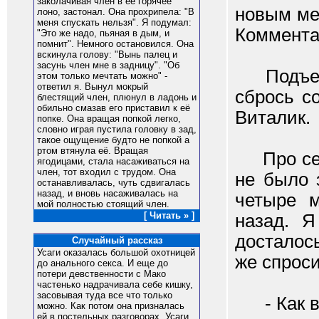
заколачивая член в её горячее
новым ме
лоно, застонал. Она прохрипела: "В
меня спускать нельзя". Я подумал:
Комментар
"Это же надо, пьяная в дым, и
помнит". Немного остановился. Она
вскинула голову: "Вынь палец и
засунь член мне в задницу". "Об
Подъедеш
этом только мечтать можно" -
ответил я. Вынул мокрый
сбрось с
блестящий член, плюнул в ладонь и
обильно смазав его приставил к её
Виталик.
попке. Она вращая попкой легко,
словно играя пустила головку в зад,
такое ощущение будто не попкой а
ртом втянула её. Вращая
Про себя
ягодицами, стала насаживаться на
член, тот входил с трудом. Она
не было 
останавливалась, чуть сдвигалась
назад, и вновь насаживалась на
четыре м
мой полностью стоящий член.
[ Читать » ]
назад. Я
досталось
Случайный рассказ
Усаги оказалась большой охотницей
же спроси
до анального секса. И еще до
потери девственности с Мако
частенько надрачивала себе кишку,
засовывая туда все что только
- Как ва
можно. Как потом она призналась
ей в постельных разговорах, Усаги