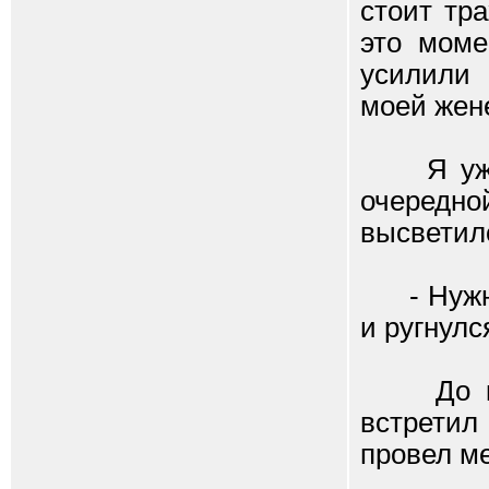
стоит тр
это моме
усилили 
моей жене
Я уже п
очередн
высветило
- Нужно 
и ругнулс
До клуб
встретил
провел ме