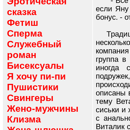
Эротическая
- Все ок
если Яну
сказка
бонус. - 
Фетиш
Сперма
Традицио
нескольк
Служебный
компания
роман
группа в
Бисексуалы
иногда 
Я хочу пи-пи
подружек
происход
Пушистики
описаны 
Свингеры
тему Вет
Жено-мужчины
сиськи и 
Клизма
с анальн
Виталик 