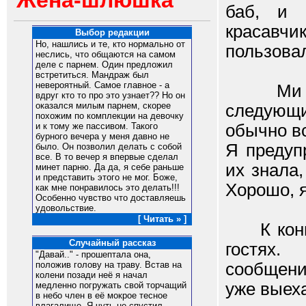
Жена-шлюшка
баб, и 
красав
Выбор редакции
Но, нашлись и те, кто нормально от
пользова
неслись, что общаются на самом
деле с парнем. Один предложил
встретиться. Мандраж был
невероятный. Самое главное - а
Ми дого
вдруг кто то про это узнает?? Но он
оказался милым парнем, скорее
следующи
похожим по комплекции на девочку
обычно вс
и к тому же пассивом. Такого
бурного вечера у меня давно не
Я предуп
было. Он позволил делать с собой
все. В то вечер я впервые сделал
их знала,
минет парню. Да да, я себе раньше
и представить этого не мог. Боже,
Хорошо, я
как мне понравилось это делать!!!
Особенно чувство что доставляешь
удовольствие.
[ Читать » ]
К концу 
Случайный рассказ
гостях.
"Давай.." - прошептала она,
сообщени
положив голову на траву. Встав на
колени позади неё я начал
уже выех
медленно погружать свой торчащий
в небо член в её мокрое тесное
влагалище. Я чуть не спустил