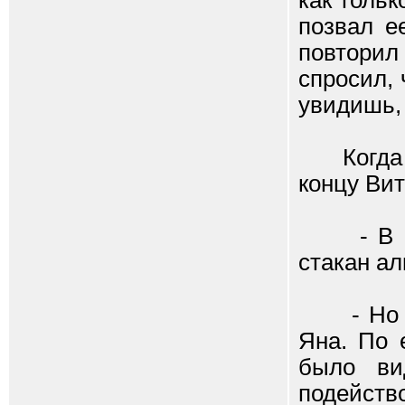
как тольк
позвал е
повтори
спросил, 
увидишь, 
Когда со
концу Ви
- В Гол
стакан ал
- Но у н
Яна. По 
было ви
подейств