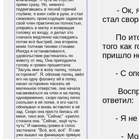
прямо сразу. Но, немного
- Ок, я 
подвигавшись в тесной горячей
глубине, я взял себя в руки, и стал
стал свор
смаковать происходящее задвигая
свой член практически полностью,
упираясь в матку и возвращая
головку ко входу, я делал это
По итогу
сначала медленно наслаждаясь
потом всё быстрей, она вторила
того как 
моим толчкам тихими стонами.
Иногда я останавливался,
пришло н
удовольствие растекалось по
животу от яиц. Она приподняла
голову и громко прошептала:
"Засунь мне в жопу палец, только
- С опоз
осторожно". Я, облизав палец, ввёл
его на одну фалангу ей в попку,
начал осторожно ласкать её
маленькое отверстие, она начала
Восприня
насаживаться на член и на палец
одновременно, скоро палец легко
ответил:
скользил в её попке, я его часто
облизывал и вновь вставлял в её
зад. Скоро она просто билась об
- Я не сп
меня, тихо воя, "Сейчас" -хрипло
стонала она. "Сейчас, ещё чуть-
чуть" И наконец громко в голос
застонала: "Всё, всё, всё". Я сам
- Можешь
уже вышел на финишную прямую