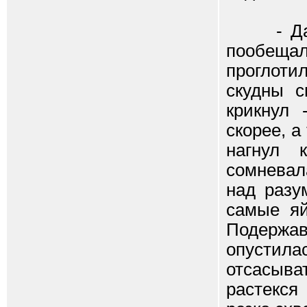
- Давай
пообеща
проглоти
скудны с
крикнул 
скорее, а
нагнул 
сомневал
над разу
самые яй
Подержав
опустил
отсасыва
растекся