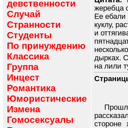
девственности
жеребца 
Случай
Ее ебали 
Странности
куклу, ра
и оттягив
Студенты
пятнадцат
По принуждению
несколько
Классика
дырках. С
Группа
на лили ту
Инцест
Страниц
Романтика
Юмористические
Прошло о
Измена
рассказа
Гомосексуалы
стороне