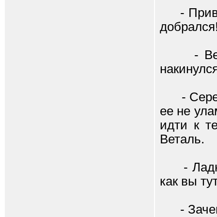
- Привет
добрался!
- Веталь
накинулся
- Серега
ее не ула
идти к т
Веталь.
- Ладно,
как вы ту
- Зачем 