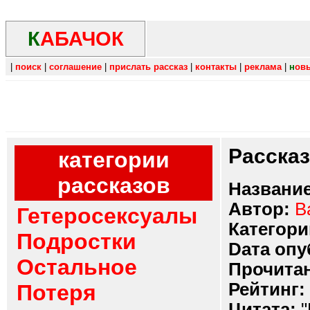
К
АБАЧОК
|
поиск
|
соглашение
|
прислать рассказ
|
контакты
|
реклама
|
н
ов
Расска
категории
рассказов
Название
Автор:
В
Гетеросексуалы
Категори
Подростки
Dата опу
Остальное
Прочитан
Рейтинг:
Потеря
Цитата:
"