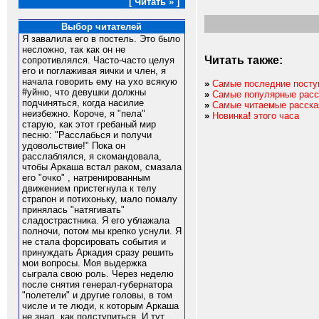
[ Читать » ]
Выбор читателей
Я завалила его в постель. Это было
несложно, так как он не
Читать также:
сопротивлялся. Часто-часто целуя
его и поглаживая яички и член, я
начала говорить ему на ухо всякую
»
Самые последние посту
#уйню, что девушки должны
»
Самые популярные расс
подчиняться, когда насилие
»
Самые читаемые расска
неизбежно. Короче, я "пела"
»
Новинка
!
этого часа
старую, как этот гребаный мир
песню: "Расслабься и получи
удовольствие!" Пока он
расслаблялся, я скомандовала,
чтобы Аркаша встал раком, смазала
его "очко" , натренированным
движением пристегнула к телу
страпон и потихоньку, мало помалу
принялась "натягивать"
сладострастника. Я его ублажала
полночи, потом мы крепко уснули. Я
не стала форсировать события и
принуждать Аркадия сразу решить
мои вопросы. Моя выдержка
сыграла свою роль. Через неделю
после снятия генерал-губернатора
"полетели" и другие головы, в том
числе и те люди, к которым Аркаша
не знал, как подступиться. И тут