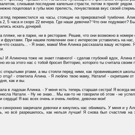
летом, слизывая последние капельки страсти, потом я прилёг рядом. -
 нежно поцеловал в губы мою прелесть, почувствовав вкус своей спермы
яд переместился на часы, стоящие на прикроватной тумбочке. Алин
а 2, 5 часа и скоро 22 вечера. Где наши девочки? Что они подумают? Б
ились искать дочерей.
на пляже, ни в парке, ни в ресторане. Решив, что они возможно в номер
 фруктами. При нашем появлении они с интересом уставились на нас, б
ое-что сказать... - Я знаю, мама! Мне Алинка рассказала вашу историю.
ки.
 И Алиночка тоже не знает главного! - сделав глубокий вдох, Алина п
о из-за этого нас с тобой бросил Витторио, которого ты считала своим 
открытыми ртами, а мы стояли перед ними, как провинившиеся школьник
 отцу! - ответила Алина. - Я люблю твою маму, Натали! - охрипшим от в
дня, как и вы.
ла в ладоши Алинка. - У меня есть теперь старшая сестра! Я всегда ме
несла Натали. - Ну не знаю... Мы как-то не говорили об этом - не успел
 сердца! Я вас всех очень и очень люблю, девочки мои!
 синхронно закричали девочки и кинулись нас обнимать. У меня и у Ал
ь, но всё разрешилось, как нельзя лучше! Я снова был счастлив на эт