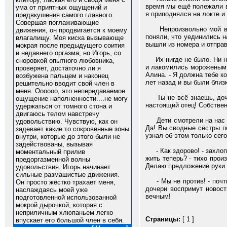
время мы ещё полежали ва
ума от приятных ощущений и
я приподнялся на локте и
предвкушения самого главного.
Совершая поглаживающие
Непроизвольно мой взгл
движения, он продвигается к моему
поняли, что уединились н
влагалищу. Моя киска вызывающе
вышли из номера и отправ
мокрая после предыдущего соития
и недавнего оргазма, но Игорь, со
Их нигде не было. Ни 
сноровкой опытного любовника,
и лакомились мороженым и
проверяет, достаточно ли я
Алина. - Я должна тебе к
возбужена пальцем и наконец
лет назад и вы были близ
решительно вводит свой член в
меня. Оооооо, это непередаваемое
Ты не всё знаешь, дочь!
ощущение наполненности....не могу
настоящий отец! Собственн
удержаться от томного стона и
двигаюсь телом навстречу
Дети смотрели на нас с 
удовольствию. Чувствую, как он
Да! Вы сводные сёстры по
задевает какие то сокровенные зоны
узнал об этом только сего
внутри, которые до этого были не
задействованы, вызывая
- Как здорово! - захлопа
моментальный прилив
жить теперь? - тихо произ
предоргазменной волны
Делаю предложение руки и
удовольствия. Игорь начинает
сильные размашистые движения.
- Мы не против! - почти
Он просто жёстко трахает меня,
дочери воспримут новост
наслаждаясь моей уже
вечным!
подготовленной использованной
мокрой дырочкой, которая с
неприличным хлюпаньем легко
Страницы:
[ 1 ]
впускает его большой член в себя.