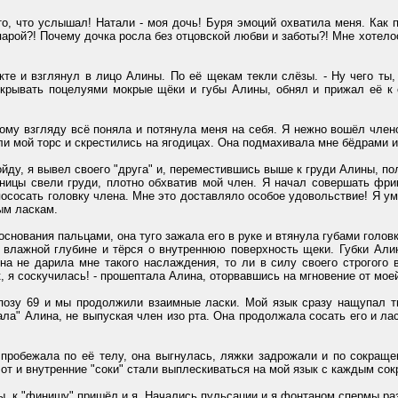
 что услышал! Натали - моя дочь! Буря эмоций охватила меня. Как п
арой?! Почему дочка росла без отцовской любви и заботы?! Мне хотелос
 и взглянул в лицо Алины. По её щекам текли слёзы. - Ну чего ты,
окрывать поцелуями мокрые щёки и губы Алины, обнял и прижал её к 
 взгляду всё поняла и потянула меня на себя. Я нежно вошёл члено
ли мой торс и скрестились на ягодицах. Она подмахивала мне бёдрами и
ду, я вывел своего "друга" и, переместившись выше к груди Алины, по
ницы свели груди, плотно обхватив мой член. Я начал совершать фрик
пососать головку члена. Мне это доставляло особое удовольствие! Я 
ым ласкам.
ования пальцами, она туго зажала его в руке и втянула губами головк
 влажной глубине и тёрся о внутреннюю поверхность щеки. Губки Али
Жена не дарила мне такого наслаждения, то ли в силу своего строгого
к, я соскучилась! - прошептала Алина, оторвавшись на мгновение от моей
у 69 и мы продолжили взаимные ласки. Мой язык сразу нащупал твёр
ычала" Алина, не выпуская член изо рта. Она продолжала сосать его и л
обежала по её телу, она выгнулась, ляжки задрожали и по сокращен
от и внутренние "соки" стали выплескиваться на мой язык с каждым сок
к "финишу" пришёл и я. Начались пульсации и я фонтаном спермы разря