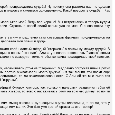
орой несправедлива судьба! Ну почему она развела нас, не сделав
ь и плакать и смеяться одновременно. Какой поворот в судьбе... Как
 маленькая моя? Ведь всё хорошо! Мы встретились и теперь будем
себе. Страсть с новой силой вспыхнула во мне! Я снова хотел эту
м в вагину и медленно стал совершать фрикции, придерживаясь на
 целовала мои плечи и грудь.
ложил свой налитый твёрдый "стержень" в ложбинку между грудей. В
ции в новом "тоннеле". Алина успевала пощекотать "глазок" своим
умышленно замедлял темп, чтобы женщина насладилась моей плотью.
у, насаживаясь ртом на "стержень". Медленно погружая член в ротик
ны плотно обхватывали моего"дружка" - я так любил эти ласки ещё
 воспитания, то ли закомплексованности. С Алиной же мне было так
 "игрушки".
дый бугорок клитора, как только я пальцами раздвинул губки её
аскать языком, то вовсю насаживаясь ртом на всю его длину, то почти
иям мышц живота и пульсациям внутри влагалища, я понял, что у
ращением матки. Это был уже третий оргазм за этот вечер!
дился в ротик Алины. Какой кайф! Давно я так не кончал! Какое-то