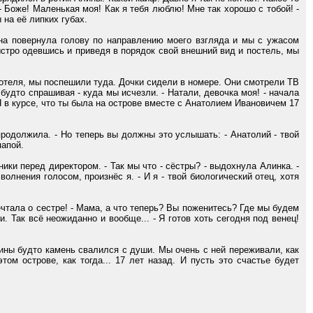
 Боже! Маленькая моя! Как я тебя люблю! Мне так хорошо с тобой! -
 на её липких губах.
а повернула голову по направлению моего взгляда и мы с ужасом
ыстро одевшись и приведя в порядок свой внешний вид и постель, мы
е отеля, мы поспешили туда. Дочки сидели в номере. Они смотрели ТВ
удто спрашивая - куда мы исчезли. - Натали, девочка моя! - начала
 Я в курсе, что ты была на острове вместе с Анатолием Ивановичем 17
родолжила. - Но теперь вы должны это услышать: - Анатолий - твой
папой.
и перед директором. - Так мы что - сёстры? - выдохнула Алинка. -
олнения голосом, произнёс я. - И я - твой биологический отец, хотя
чтала о сестре! - Мама, а что теперь? Вы поженитесь? Где мы будем
и. Так всё неожиданно и вообще... - Я готов хоть сегодня под венец!
ины будто камень свалился с души. Мы очень с ней переживали, как
ом острове, как тогда... 17 лет назад. И пусть это счастье будет