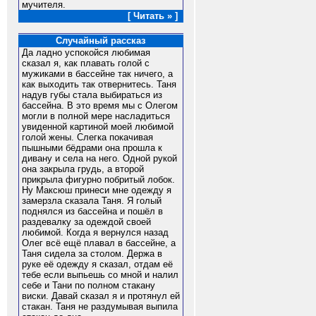
мучителя.
[ Читать » ]
Случайный рассказ
Да ладно успокойся любимая
сказал я, как плавать голой с
мужиками в бассейне так ничего, а
как выходить так отвернитесь. Таня
надув губы стала выбираться из
бассейна. В это время мы с Олегом
могли в полной мере насладиться
увиденной картиной моей любимой
голой жены. Слегка покачивая
пышными бёдрами она прошла к
дивану и села на него. Одной рукой
она закрыла грудь, а второй
прикрыла фигурно побритый лобок.
Ну Максюш принеси мне одежду я
замерзла сказала Таня. Я голый
поднялся из бассейна и пошёл в
раздевалку за одеждой своей
любимой. Когда я вернулся назад
Олег всё ещё плавал в бассейне, а
Таня сидела за столом. Держа в
руке её одежду я сказал, отдам её
тебе если выпьешь со мной и налил
себе и Тани по полном стакану
виски. Давай сказал я и протянул ей
стакан. Таня не раздумывая выпила