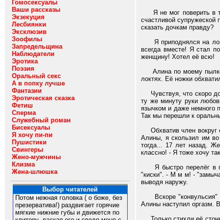
Гомосексуалы
Ваши рассказы
Я не мог поверить в то,
Экзекуция
счастливой супружеской п
Лесбиянки
сказать дочкам правду?
Эксклюзив
Зоофилы
Я приподнялся на локте
Запредельщина
всегда вместе! Я стал п
Наблюдатели
женщину! Хотел её всю!
Эротика
Поэзия
Алина по моему пылкому
Оральный секс
локтях. Её ножки обхвати
А в попку лучше
Фантазии
Чувствуя, что скоро дой
Эротическая сказка
ту же минуту руки любов
Фетиш
язычком и даже немного 
Сперма
Так мы перешли к оральн
Служебный роман
Бисексуалы
Обхватив член вокруг осн
Я хочу пи-пи
Алины, я скользил им во
Пушистики
тогда... 17 лет назад. 
Свингеры
классно! - Я тоже хочу та
Жено-мужчины
Клизма
Я быстро перелёг в поз
Жена-шлюшка
"киски". - М м м! - "зам
выводя наружу.
Выбор читателей
Вскоре "конвульсия" пр
Потом нежная головка ( о боже, без
Алины наступил оргазм. В
презерватива!) раздвигает горячие
мягкие нижние губы и движется по
Только стихли её стоны, 
клитору, лаская его и сводя меня с