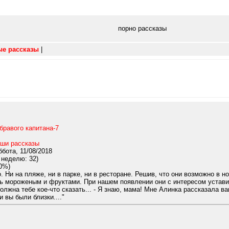
порно рассказы
ые рассказы
|
бравого капитана-7
ши рассказы
бота, 11/08/2018
 неделю: 32)
0%)
. Ни на пляже, ни в парке, ни в ресторане. Решив, что они возможно в 
 мороженым и фруктами. При нашем появлении они с интересом уставили
должна тебе кое-что сказать... - Я знаю, мама! Мне Алинка рассказала 
 вы были близки...."