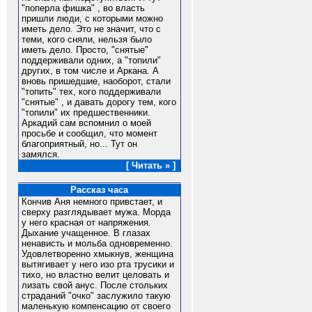
"поперла фишка" , во власть
пришли люди, с которыми можно
иметь дело. Это не значит, что с
теми, кого сняли, нельзя было
иметь дело. Просто, "снятые"
поддерживали одних, а "топили"
других, в том числе и Аркана. А
вновь пришедшие, наоборот, стали
"топить" тех, кого поддерживали
"снятые" , и давать дорогу тем, кого
"топили" их предшественники.
Аркадий сам вспомнил о моей
просьбе и сообщил, что момент
благоприятный, но... Тут он
замялся.
[ Читать » ]
Рассказ часа
Кончив Аня немного привстает, и
сверху разглядывает мужа. Морда
у него красная от напряжения.
Дыхание учащенное. В глазах
ненависть и мольба одновременно.
Удовлетворенно хмыкнув, женщина
вытягивает у него изо рта трусики и
тихо, но властно велит целовать и
лизать свой анус. После стольких
страданий "очко" заслужило такую
маленькую компенсацию от своего