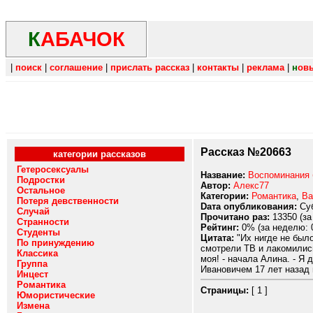
К
АБАЧОК
|
поиск
|
соглашение
|
прислать рассказ
|
контакты
|
реклама
|
н
ов
Рассказ №20663
категории рассказов
Гетеросексуалы
Название:
Воспоминания 
Подростки
Автор:
Алекс77
Остальное
Категории:
Романтика
,
Ва
Потеря девственности
Dата опубликования:
Суб
Случай
Прочитано раз:
13350 (за
Странности
Рейтинг:
0% (за неделю: 
Студенты
Цитата:
"Их нигде не было
По принуждению
смотрели ТВ и лакомились
Классика
моя! - начала Алина. - Я 
Группа
Ивановичем 17 лет назад и
Инцест
Романтика
Страницы:
[ 1 ]
Юмористические
Измена