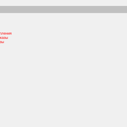
пления
казы
зы