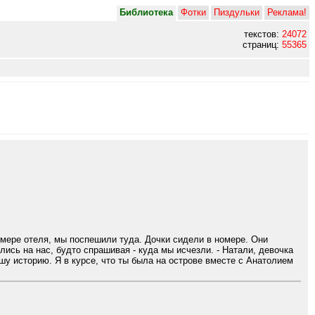
Библиотека
Фотки
Пиздульки
Реклама!
текстов:
24072
страниц:
55365
номере отеля, мы поспешили туда. Дочки сидели в номере. Они
сь на нас, будто спрашивая - куда мы исчезли. - Натали, девочка
вашу историю. Я в курсе, что ты была на острове вместе с Анатолием