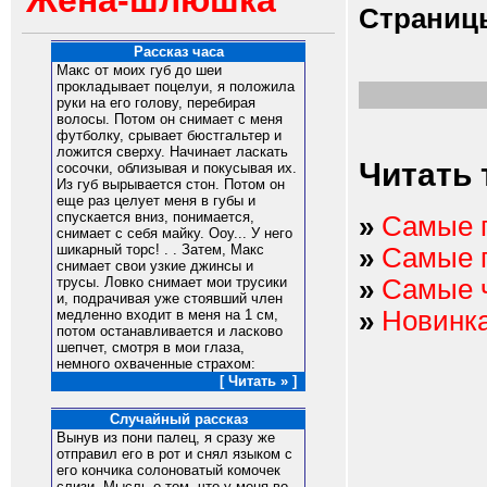
Жена-шлюшка
Страниц
Рассказ часа
Макс от моих губ до шеи
прокладывает поцелуи, я положила
руки на его голову, перебирая
волосы. Потом он снимает с меня
футболку, срывает бюстгальтер и
ложится сверху. Начинает ласкать
Читать 
сосочки, облизывая и покусывая их.
Из губ вырывается стон. Потом он
еще раз целует меня в губы и
спускается вниз, понимается,
»
Самые 
снимает с себя майку. Ооу... У него
шикарный торс! . . Затем, Макс
»
Самые 
снимает свои узкие джинсы и
»
Самые 
трусы. Ловко снимает мои трусики
и, подрачивая уже стоявший член
»
Новинк
медленно входит в меня на 1 см,
потом останавливается и ласково
шепчет, смотря в мои глаза,
немного охваченные страхом:
[ Читать » ]
Случайный рассказ
Вынув из пони палец, я сразу же
отправил его в рот и снял языком с
его кончика солоноватый комочек
слизи. Мысль о том, что у меня во