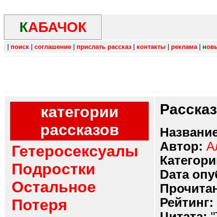
К
АБАЧОК
|
поиск
|
соглашение
|
прислать рассказ
|
контакты
|
реклама
|
н
ов
Расска
категории
рассказов
Название
Автор:
А
Гетеросексуалы
Категори
Подростки
Dата опу
Остальное
Прочитан
Рейтинг:
Потеря
Цитата:
"