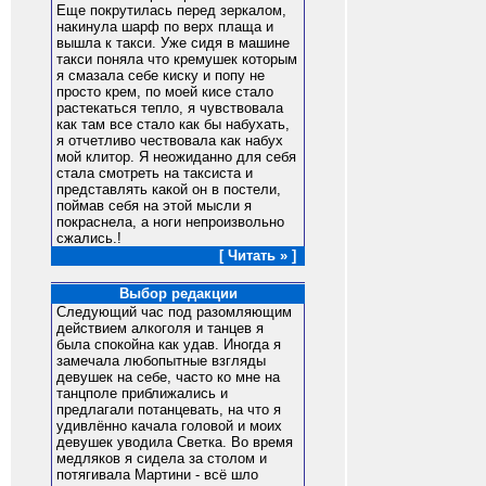
Еще покрутилась перед зеркалом,
накинула шарф по верх плаща и
вышла к такси. Уже сидя в машине
такси поняла что кремушек которым
я смазала себе киску и попу не
просто крем, по моей кисе стало
растекаться тепло, я чувствовала
как там все стало как бы набухать,
я отчетливо чествовала как набух
мой клитор. Я неожиданно для себя
стала смотреть на таксиста и
представлять какой он в постели,
поймав себя на этой мысли я
покраснела, а ноги непроизвольно
сжались.!
[ Читать » ]
Выбор редакции
Следующий час под разомляющим
действием алкоголя и танцев я
была спокойна как удав. Иногда я
замечала любопытные взгляды
девушек на себе, часто ко мне на
танцполе приближались и
предлагали потанцевать, на что я
удивлённо качала головой и моих
девушек уводила Светка. Во время
медляков я сидела за столом и
потягивала Мартини - всё шло