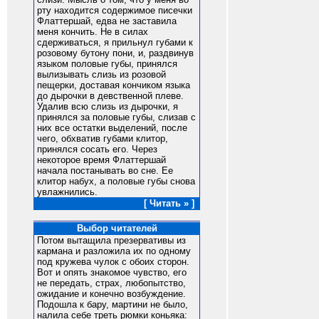
рту находится содержимое писечки
Флаттершай, едва не заставила
меня кончить. Не в силах
сдерживаться, я прильнул губами к
розовому бутону пони, и, раздвинув
языком половые губы, принялся
вылизывать слизь из розовой
пещерки, доставая кончиком языка
до дырочки в девственной плеве.
Удалив всю слизь из дырочки, я
принялся за половые губы, слизав с
них все остатки выделений, после
чего, обхватив губами клитор,
принялся сосать его. Через
некоторое время Флаттершай
начала постанывать во сне. Ее
клитор набух, а половые губы снова
увлажнились.
[ Читать » ]
Выбор читателей
Потом вытащила презервативы из
кармана и разложила их по одному
под кружева чулок с обоих сторон.
Вот и опять знакомое чувство, его
не передать, страх, любопытство,
ожидание и конечно возбуждение.
Подошла к бару, мартини не было,
налила себе треть рюмки коньяка: