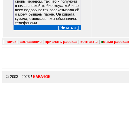
своим чередом, так что к полуночи
я пила с какой-то бисексуалкой и во
всех подробностях рассказывала ей
о моём бывшем парне. Он кивала,
курила, смеялась...мы обменялись
телефонами.
[ Читать » ]
|
поиск
|
соглашение
|
прислать рассказ
|
контакты
|
н
овые расска
© 2003 - 2026
/
КАБАЧОК