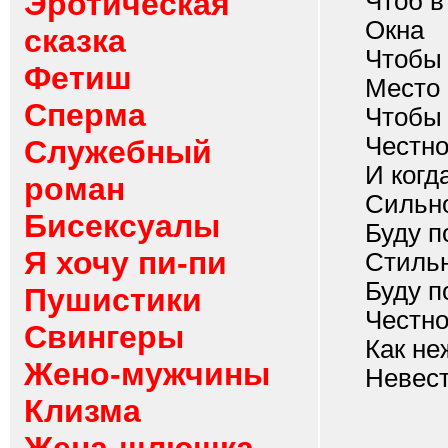
Эротическая
Чтоб в ч
Окна
сказка
Чтобы зн
Фетиш
Место
Сперма
Чтобы з
Честн
Служебный
И когда
роман
Сильн
Бисексуалы
Буду поп
Я хочу пи-пи
Стиль
Буду под
Пушистики
Честн
Свингеры
Как неж
Жено-мужчины
Невест
Клизма