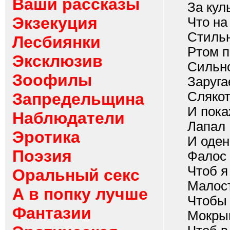
Ваши рассказы
За куль
Экзекуция
Что на г
Стиль
Лесбиянки
Ртом при
Эксклюзив
Сильн
Зоофилы
Заругаеш
Слякот
Запредельщина
И покаже
Наблюдатели
Лапал
Эротика
И одене
Поэзия
Фалос
Чтоб я 
Оральный секс
Малос
А в попку лучше
Чтобы ст
Фантазии
Мокры