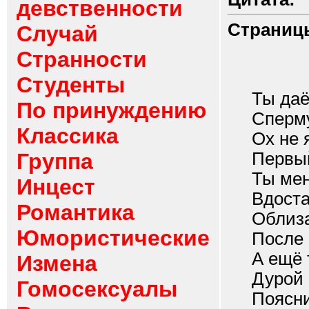
девственности
Страниц
Случай
Странности
Студенты
Ты даёшь
По принуждению
Сперму..
Классика
Ох не я 
Группа
Первы
Ты меня
Инцест
Вдоста
Романтика
Облизат
Юмористические
После
А ещё т
Измена
Дурой
Гомосексуалы
Поясниш