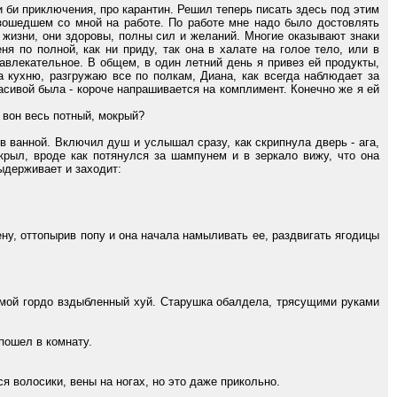
би приключения, про карантин. Решил теперь писать здесь под этим
изошедшем со мной на работе. По работе мне надо было достовлять
жизни, они здоровы, полны сил и желаний. Многие оказывают знаки
я по полной, как ни приду, так она в халате на голое тело, или в
завлекательное. В общем, в один летний день я привез ей продукты,
а кухню, разгружаю все по полкам, Диана, как всегда наблюдает за
асивой была - короче напрашивается на комплимент. Конечно же я ей
 вон весь потный, мокрый?
 ванной. Включил душ и услышал сразу, как скрипнула дверь - ага,
ткрыл, вроде как потянулся за шампунем и в зеркало вижу, что она
ыдерживает и заходит:
ну, оттопырив попу и она начала намыливать ее, раздвигать ягодицы
 мой гордо вздыбленный хуй. Старушка обалдела, трясущими руками
пошел в комнату.
 волосики, вены на ногах, но это даже прикольно.