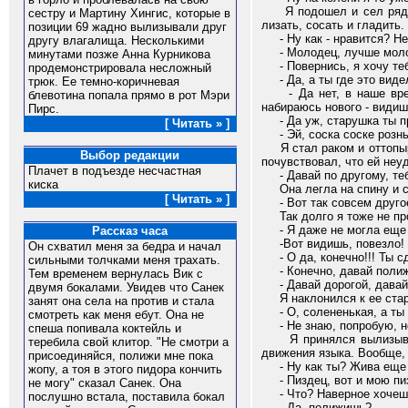
Я подошел и сел рядом с
сестру и Мартину Хингис, которые в
лизать, сосать и гладить
позиции 69 жадно вылизывали друг
- Ну как - нравится? Не 
другу влагалища. Несколькими
- Молодец, лучше молодых
минутами позже Анна Курникова
- Повернись, я хочу тебе
продемонстрировала несложный
- Да, а ты где это виде
трюк. Ее темно-коричневая
- Да нет, в наше время
блевотина попала прямо в рот Мэри
набираюсь нового - видиш
Пирс.
- Да уж, старушка ты пр
[ Читать » ]
- Эй, соска соске рознь,
Я стал раком и оттопыри
Выбор редакции
почувствовал, что ей неу
Плачет в подъезде несчастная
- Давай по другому, тебе
киска
Она легла на спину и се
[ Читать » ]
- Вот так совсем другое 
Так долго я тоже не про
- Я даже не могла еще и
Рассказ часа
-Вот видишь, повезло! 
Он схватил меня за бедра и начал
- О да, конечно!!! Ты с
сильными толчками меня трахать.
- Конечно, давай полижу
Тем временем вернулась Вик с
- Давай дорогой, давай
двумя бокалами. Увидев что Санек
Я наклонился к ее старе
занят она села на против и стала
- О, солененькая, а ты 
смотреть как меня ебут. Она не
- Не знаю, попробую, но
спеша попивала коктейль и
Я принялся вылизывать 
теребила свой клитор. "Не смотри а
движения языка. Вообще, 
присоединяйся, полижи мне пока
- Ну как ты? Жива еще 
жопу, а тоя в этого пидора кончить
- Пиздец, вот и мою пиз
не могу" сказал Санек. Она
- Что? Наверное хочешь,
послушно встала, поставила бокал
- Да, полижишь?