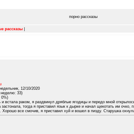
порно рассказы
ые рассказы
|
ш
едельник, 12/10/2020
 неделю: 33)
 0%)
и встала раком, я раздвинул дряблые ягодицы и передо мной открылось 
а застонала, тогда я приставил язык к дырке и начал щекотать им очко
 Хорошо все смочив, я приставил хуй и вошел в пизду. Старушка охнула 