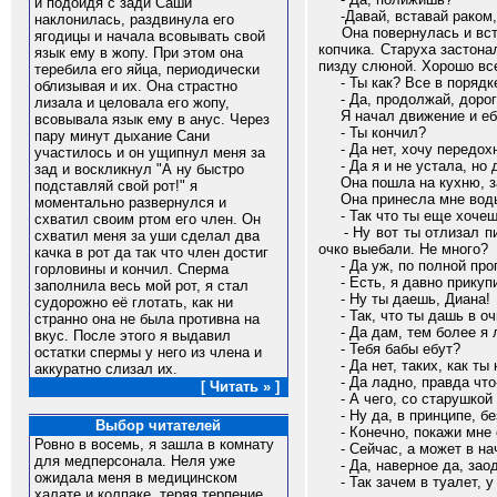
и подойдя с зади Саши
-Давай, вставай раком
наклонилась, раздвинула его
Она повернулась и вст
ягодицы и начала всовывать свой
копчика. Старуха застона
язык ему в жопу. При этом она
пизду слюной. Хорошо все
теребила его яйца, периодически
- Ты как? Все в порядк
облизывая и их. Она страстно
- Да, продолжай, дорог
лизала и целовала его жопу,
Я начал движение и ебал
всовывала язык ему в анус. Через
- Ты кончил?
пару минут дыхание Сани
- Да нет, хочу передохн
участилось и он ущипнул меня за
- Да я и не устала, но д
зад и воскликнул "А ну быстро
Она пошла на кухню, за в
подставляй свой рот!" я
Она принесла мне воды 
моментально развернулся и
- Так что ты еще хочешь
схватил своим ртом его член. Он
- Ну вот ты отлизал пизд
схватил меня за уши сделал два
очко выебали. Не много?
качка в рот да так что член достиг
- Да уж, по полной прог
горловины и кончил. Сперма
- Есть, я давно прикупи
заполнила весь мой рот, я стал
- Ну ты даешь, Диана!
судорожно её глотать, как ни
- Так, что ты дашь в оч
странно она не была противна на
- Да дам, тем более я л
вкус. После этого я выдавил
- Тебя бабы ебут?
остатки спермы у него из члена и
- Да нет, таких, как ты 
аккуратно слизал их.
- Да ладно, правда что-
[ Читать » ]
- А чего, со старушкой 
- Ну да, в принципе, без
Выбор читателей
- Конечно, покажи мне с
Ровно в восемь, я зашла в комнату
- Сейчас, а может в нач
для медперсонала. Неля уже
- Да, наверное да, заодн
ожидала меня в медицинском
- Так зачем в туалет, у 
халате и колпаке, теряя терпение.