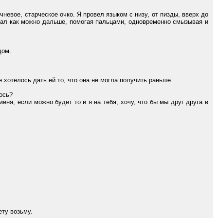
невое, старческое очко. Я провел языком с низу, от пизды, вверх до
ывал как можно дальше, помогая пальцами, одновременно смызывая и
дом.
хотелось дать ей то, что она не могла получить раньше.
ось?
еня, если можно будет то и я на тебя, хочу, что бы мы друг друга в
ету возьму.