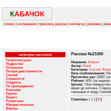
К
АБАЧОК
|
поиск
|
соглашение
|
прислать рассказ
|
контакты
|
реклама
|
н
ов
Рассказ №23305
категории рассказов
Гетеросексуалы
Название:
Бабуля
Подростки
Автор:
Pavel
Остальное
Категории:
Случай
,
Фети
Потеря девственности
Dата опубликования:
Пон
Случай
Прочитано раз:
20587 (за
Странности
Рейтинг:
40% (за неделю:
Студенты
Цитата:
"Она повернулась 
По принуждению
вверх до копчика. Старух
Классика
смызывая и пизду слюной.
Группа
Инцест
Страницы:
[ 1 ]
[
2
]
Романтика
Юмористические
Измена