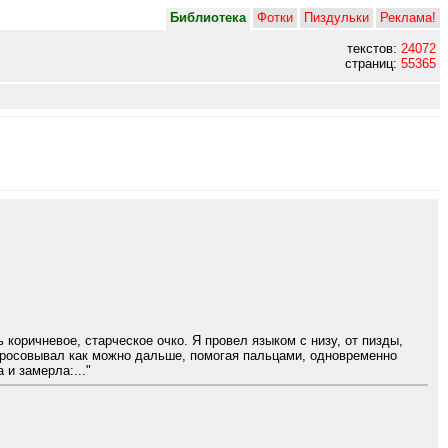
Библиотека
Фотки
Пиздульки
Реклама!
текстов:
24072
страниц:
55365
коричневое, старческое очко. Я провел языком с низу, от пизды,
, просовывал как можно дальше, помогая пальцами, одновременно
и замерла:..."