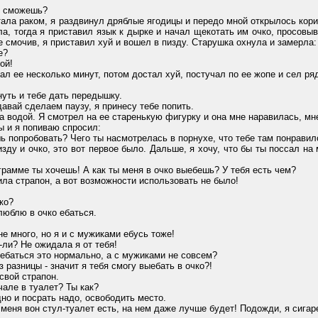
, сможешь?
ала раком, я раздвинул дряблые ягодицы и передо мной открылось корич
ла, тогда я приставил язык к дырке и начал щекотать им очко, просов
 смочив, я приставил хуй и вошел в пизду. Старушка охнула и замерла:
е?
ой!
 ее несколько минут, потом достал хуй, постучал по ее жопе и сел ря
уть и тебе дать передышку.
авай сделаем паузу, я принесу тебе попить.
одой. Я смотрел на ее старенькую фигурку и она мне наравилась, мне 
и я попиваю спросил:
 попробовать? Чего ты насмотрелась в порнухе, что тебе там понравил
у и очко, это вот первое было. Дальше, я хочу, что бы ты поссал на м
рамме ты хочешь! А как ты меня в очко выебешь? У тебя есть чем?
ла страпон, а вот возможности использовать не было!
ко?
юблю в очко ебаться.
не много, но я и с мужиками ебусь тоже!
ли? Не ожидала я от тебя!
ебаться это нормально, а с мужиками не совсем?
 разницы - значит я тебя смогу выебать в очко?!
вой страпон.
але в туалет? Ты как?
о и посрать надо, освободить место.
меня вон стул-туалет есть, на нем даже лучше будет! Подожди, я сигар