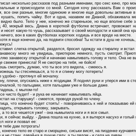
ал несколько рассказов под разными именами, про секс кино, про мои 
реальные и происходили со мной. Сегодня хочу рассказать Вам о про
 все они разные, многие одинокие и многие еще довольны активные в 
кушать, попить чайку. Вот и одна, назавем ее Дианой, обхаживала мен
 видно было. Тело у нее, конечно же старенькое, но еще вполне себе 
д 40, мокрый весь. Диана в короткой футболке встречает, провожает н
и несет какую-то чушь, рассказывает о своей молодости и какой она кр
 ничего, вон в каких футболках коротких ходишь и все вроде на месте.
тя я еще конечно да, на подвиги способна! Ты кстати в душ не хочешь,
ежусь!
вил слегка открытой, разделся, бросил одежду на стиралку и встал в
занавеску много не увидишь, приоткрою немного, пусть смотрит. Прио
ляю занавеску открытой и начинаю намыливать голову и тело. Она не в
 свежее принесла! Я не смотрю на тебя, не бойся!
ь смотреть, думаю, что ты все это видела, - смеюсь я.
ожешь ты стесняешься, а то я и спинку могу потереть!
 удобно - протянул ей мочалку.
 плечи, опускаясь ниже к ягодицам. Я поднял руки и уперся ими в сте
мочалкой, то пальцами, хотя пальцами уже и больше даже.
падешь, с мылом-то!
е чисто будет! - и рука ее начинает намыливать яйца.
стал на старушку! - смеется, проводя рукой по члену.
ца, что конечно будет стоять! - поворачиваюсь к ней и показываю ей
ладить, открывать головку, закрывать.
 то все чешется уже! - она нымылила ноги и я все смыл.
 я сейчас выйду. - Диана пошла на кухню, а я вытерся насухо и голый 
 ноги и позвал ее:
 тебе дам потрогать!
нечно тело ее старо и сморщено, сиськи висят, на пизденке курчавятся
 не стану, давай-ка я лучше сяду, а ты рядом - и села на диван.