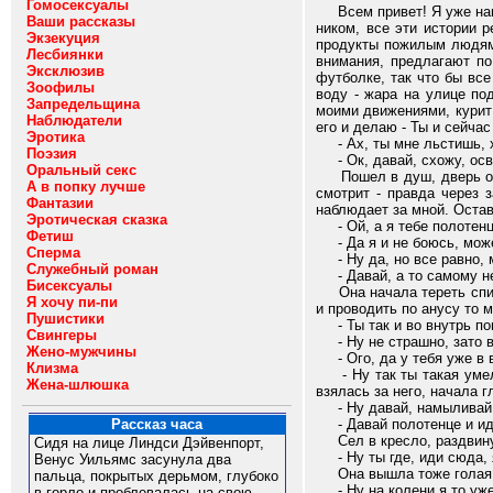
Гомосексуалы
Всем привет! Я уже напис
Ваши рассказы
ником, все эти истории 
Экзекуция
продукты пожилым людям,
Лесбиянки
внимания, предлагают по 
Эксклюзив
футболке, так что бы все
Зоофилы
воду - жара на улице по
Запредельщина
моими движениями, курит 
Наблюдатели
его и делаю - Ты и сейчас
Эротика
- Ах, ты мне льстишь, хо
Поэзия
- Ок, давай, схожу, осв
Оральный секс
Пошел в душ, дверь оста
А в попку лучше
смотрит - правда через 
Фантазии
наблюдает за мной. Остав
Эротическая сказка
- Ой, а я тебе полотенце
Фетиш
- Да я и не боюсь, можеш
Сперма
- Ну да, но все равно, м
Служебный роман
- Давай, а то самому не
Бисексуалы
Она начала тереть спину,
Я хочу пи-пи
и проводить по анусу то 
Пушистики
- Ты так и во внутрь по
Свингеры
- Ну не страшно, зато вс
Жено-мужчины
- Ого, да у тебя уже в в
Клизма
- Ну так ты такая умели
Жена-шлюшка
взялась за него, начала г
- Ну давай, намыливай, а
- Давай полотенце и иди,
Рассказ часа
Сел в кресло, раздвинул
Сидя на лице Линдси Дэйвенпорт,
- Ну ты где, иди сюда, я
Венус Уильямс засунула два
Она вышла тоже голая, ко
пальца, покрытых дерьмом, глубоко
- Ну на колени я то уже и
в горло и проблевалась на свою