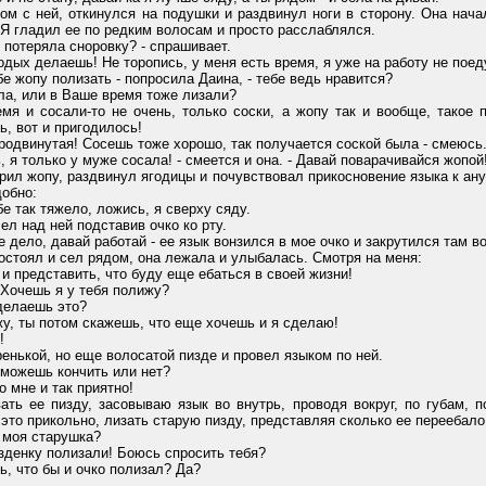
 ней, откинулся на подушки и раздвинул ноги в сторону. Она начала
. Я гладил ее по редким волосам и просто расслаблялся.
потеряла сноровку? - спрашивает.
 делаешь! Не торопись, у меня есть время, я уже на работу не поеду, 
 жопу полизать - попросила Даина, - тебе ведь нравится?
ла, или в Ваше время тоже лизали?
 и сосали-то не очень, только соски, а жопу так и вообще, такое 
ь, вот и пригодилось!
одвинутая! Сосешь тоже хорошо, так получается соской была - смеюсь
 я только у муже сосала! - смеется и она. - Давай поварачивайся жопой
л жопу, раздвинул ягодицы и почувствовал прикосновение языка к анус
добно:
 так тяжело, ложись, я сверху сяду.
л над ней подставив очко ко рту.
дело, давай работай - ее язык вонзился в мое очко и закрутился там в
стоял и сел рядом, она лежала и улыбалась. Смотря на меня:
 представить, что буду еще ебаться в своей жизни!
Хочешь я у тебя полижу?
делаешь это?
, ты потом скажешь, что еще хочешь и я сделаю!
!
нькой, но еще волосатой пизде и провел языком по ней.
можешь кончить или нет?
 мне и так приятно!
ее пизду, засовываю язык во внутрь, проводя вокруг, по губам, по
это прикольно, лизать старую пизду, представляя сколько ее переебало 
моя старушка?
денку полизали! Боюсь спросить тебя?
 что бы и очко полизал? Да?