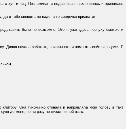
 с хуя и яиц. Поглаживая и подрачивая, наклонилась и принялась
да и тебе спешить не надо, а то сердечко прихватит.
представить было не возможно. Это я уже здесь порнуху смотрю и
.
!
у. Диана начала работать, вылизывать и помогать себе пальцами. Я
олчком.
 клитору. Она тихоничко стонала и направляла мою голову в такт
хуев до меня, но ни разу не лизал ни чей язык.