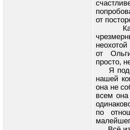
счастли
попробов
от постор
Как ок
чрезмер
неохотой 
от Ольг
просто, н
Я подозр
нашей ко
она не с
всем она
одинаков
по отно
малейшег
Всё изме