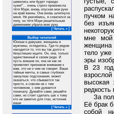
густые,
шевелись или будет гораздо
хуже!"... очень строго произнесла
распуска
тётя Мэри, вновь опуская мои руки
на край ванны. Она вновь шлепнула
пучком н
меня. Не разгибаясь, я схватился за
попу, но тётя Мэри решительным
без изъя
движением убрала мою руку.
[ Читать » ]
некотору
мне мой
Выбор читателей
Юноши и девушки, женщины и
женщина 
мужчины, оглядитесь. Где-то рядом
находится то, что вы так долго и
тело уже
безуспешно ищите. Он, она, только
единственный в своем роде. И
эры изоб
пусть внешне он, она ни как не
проявляет признаков внимание к
В 23 го
вам, это ни о чем не говорит. Ваши
тайные мечты, в самых глубоких
взрослой
закоулках подсознания, может
оказаться, что сбываются так
высокая 
просто, и совсем не с тем
человеком, с кем думается
редкость
поначалу. Думайте сами, решайте
За полто
сами, но стоит сделать шаг к тому
кто не заметно для глаз, источник
Её брак 
ваши
[ Читать » ]
собой н