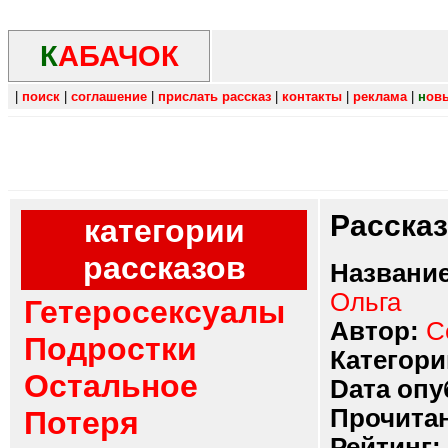
К
АБАЧОК
|
поиск
|
соглашение
|
прислать рассказ
|
контакты
|
реклама
|
н
ов
Расска
категории
рассказов
Название
Ольга
Гетеросексуалы
Автор:
С
Подростки
Категори
Остальное
Dата опу
Прочитан
Потеря
Рейтинг: