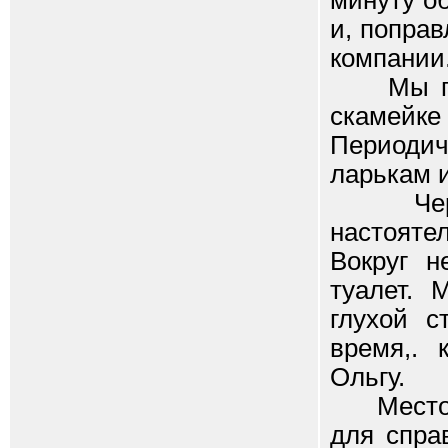
минуту об
и, попра
компании
Мы пили
скамейке
Периодич
ларькам и
Через ч
настояте
Вокруг 
туалет.
глухой с
время,. 
Ольгу.
Место о
для спра