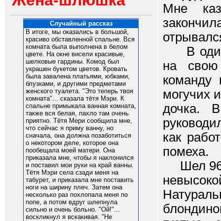
Жена-шлюшка
Мне каз
закончила
Случайный рассказ
В итоге, мы оказались в большой,
отрывалс
красиво обставленной спальне. Вся
комната была выполнена в белом
В один и
цвете. На окне висели красивые,
шелковые гардины. Комод был
на свою
украшен букетом цветов. Кровать
была завалена платьями, юбками,
команду 
блузками, и другими предметами
могучих 
женского туалета. "Это теперь твоя
комната"... сказала тётя Мэри. К
дочка. 
спальне примыкала ванная комната,
также вся белая, пахло там очень
руководил
приятно. Тётя Мери сообщила мне,
что сейчас я приму ванну, но
как рабо
сначала, она должна позаботиться
о некотором деле, которое она
помеха.
пообещала моей матери. Она
приказала мне, чтобы я наклонился
Шел 96-й
и поставил мои руки на край ванны.
Тётя Мэри села сзади меня на
невысоко
табурет, и приказала мне поставить
ноги на ширину плеч. Затем она
Натурал
несколько раз похлопала меня по
попе, а потом вдруг шлепнула
блондин
сильно и очень больно. "Ой!"...
воскликнул я вскакивая. "Не