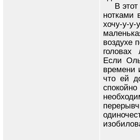
В этот м
нотками 
хочу-у-у-
маленька
воздухе 
головах 
Если Оль
времени 
что ей д
спокойн
необхо
перерыв
одиноче
изобилов