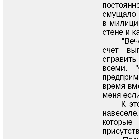
постоянн
смущало, 
в милици
стене и 
"Вечери
счет вы
справить 
всеми. 
предприм
время вм
меня если
К этому
навесел
которые
присутст