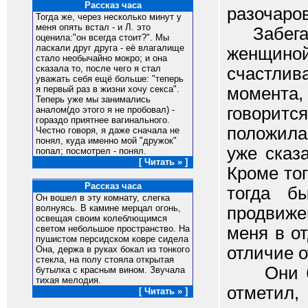
Рассказ часа
разочаро
Тогда же, через несколько минут у
меня опять встал - и Л. это
Забегая 
оценила:"он всегда стоит?". Мы
ласкали друг друга - её влагалище
женщиной
стало необычайно мокро; и она
сказала то, после чего я стал
счастлива
уважать себя ещё больше: "теперь
момента,
я первый раз в жизни хочу секса".
Теперь уже мы занимались
говоритс
аналом(до этого я не пробовал) -
гораздо приятнее вагинального.
положила
Честно говоря, я даже сначала не
понял, куда именно мой "дружок"
уже сказ
попал; посмотрел - понял.
[ Читать » ]
Кроме то
Рассказ часа
тогда б
Он вошел в эту комнату, слегка
волнуясь. В камине мерцал огонь,
продвиже
освещая своим колеблющимся
меня в о
светом небольшое пространство. На
пушистом персидском ковре сидела
отличие о
Она, держа в руках бокал из тонкого
стекла, на полу стояла открытая
Они был
бутылка с красным вином. Звучала
тихая мелодия.
отметил
[ Читать » ]