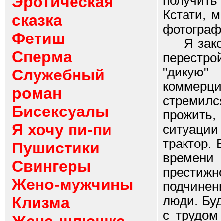
Эротическая
получить
Кстати, 
сказка
фотограф
Фетиш
Я законч
Сперма
перестро
"дикую
Служебный
коммерци
роман
стремил
Бисексуалы
прожить,
Я хочу пи-пи
ситуации 
трактор.
Пушистики
времени
Свингеры
престижн
Жено-мужчины
подчине
Клизма
люди. Бу
с трудом