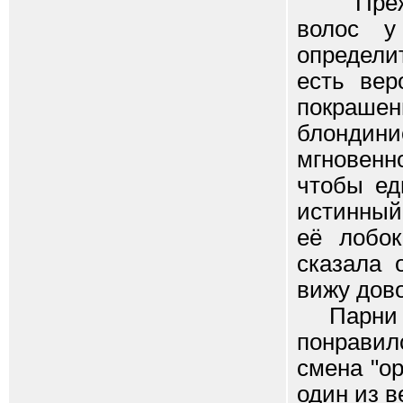
Прежде 
волос у
определи
есть вер
покрашен
блондин
мгновенно
чтобы ед
истинный
её лобок
сказала 
вижу дово
Парни ра
понравил
смена "ор
один из 