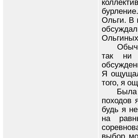
коллекти
бурлени
Ольги. В
обсужда
Ольгиных
Обычные
так ни 
обсужден
Я ощущал
того, я о
Была ве
походов 
будь я не
на равн
соревнов
выбор мо