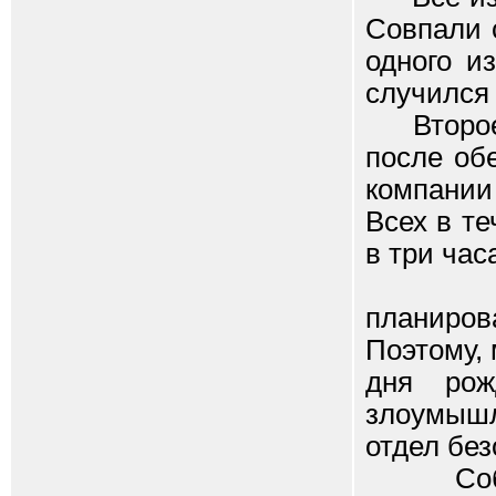
Совпали 
одного и
случился
Второе с
после об
компани
Всех в те
в три час
Отпра
планиров
Поэтому,
дня рож
злоумышл
отдел без
Собрала