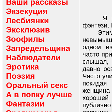
Ваши рассказы
Экзекуция
Я не лю
Лесбиянки
фэнтези. 
Эксклюзив
Этим ра
Зоофилы
невымышл
одном из
Запредельщина
часто пр
Наблюдатели
слышал, 
Эротика
давно ос
Поэзия
Часто ул
покидая
Оральный секс
женщина 
А в попку лучше
хорошей
Фантазии
публично