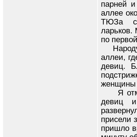
парней и
аллее ок
ТЮЗа св
ларьков.
по первой
Народу в
аллеи, г
девиц. 
подстриж
женщины 
Я отмет
девиц и
разверну
присели з
пришло в