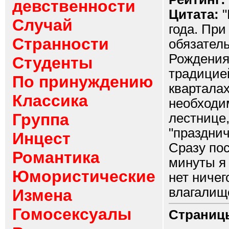
девственности
Цитата:
"
Случай
года. При
Странности
обязатель
Рождения
Студенты
традицие
По принуждению
кварталах
Классика
необходи
Группа
лестнице
"праздни
Инцест
Сразу по
Романтика
минуты я 
Юмористические
нет ниче
влагалище
Измена
Гомосексуалы
Страниц