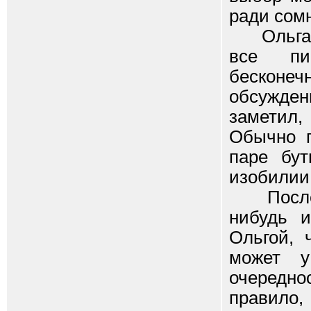
ради сом
Ольга па
все пи
бесконе
обсужден
заметил,
Обычно 
паре бут
изобилии 
После эт
нибудь и
Ольгой, 
может у
очереднос
правило