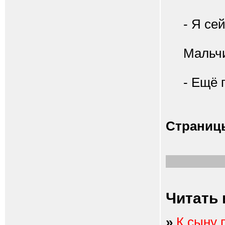
- Я сейч
Мальчик 
- Ещё п
Страниц
Читать 
»
К сыну 