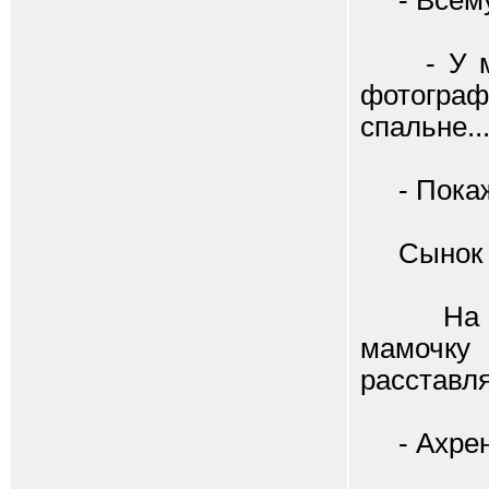
- Всему у
- У мен
фотограф
спальне..
- Покаж
Сынок вы
На перв
мамочку
расставл
- Ахрене