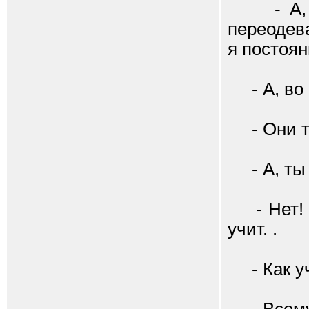
- А, я 
переодева
я постоян
- А, во ч
- Они та
- А, ты 
- Нет! Я
учит. .
- Как уч