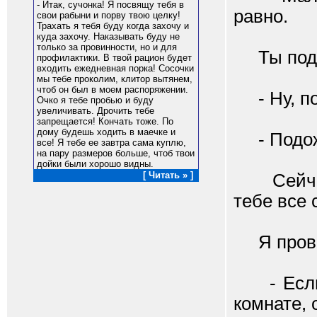
- Итак, сучонка! Я посвящу тебя в
равно.
свои рабыни и порву твою целку!
Трахать я тебя буду когда захочу и
куда захочу. Наказывать буду не
только за провинности, но и для
Ты подош
профилактики. В твой рацион будет
входить ежедневная порка! Сосочки
мы тебе проколим, клитор вытянем,
чтоб он был в моем распоряжении.
- Ну, по
Очко я тебе пробью и буду
увеличивать. Дрочить тебе
запрещается! Кончать тоже. По
дому будешь ходить в маечке и
- Подожд
все! Я тебе ее завтра сама куплю,
на пару размеров больше, чтоб твои
дойки были хорошо видны.
[ Читать » ]
Сейчас 
тебе все 
Я провел
- Если в
комнате, 