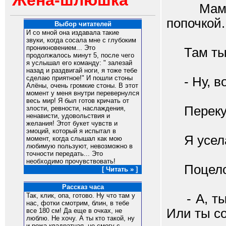
Жена-шлюшка
Мамочка
попочкой.
Выбор читателей
И со мной она издавала такие
звуки, когда сосала мне с глубоким
проникновением... Это
Там ты с
продолжалось минут 5, после чего
я услышал его команду: " залезай
назад и раздвигай ноги, я тоже тебе
сделаю приятное!" И пошли стоны
- Ну, во
Алёны, очень громкие стоны. В этот
момент у меня внутри перевернулся
весь мир! Я был готов кричать от
Перекуси
злости, ревности, наслаждения,
ненависти, удовольствия и
желания! Этот букет чувств и
эмоций, который я испытал в
Я уселас
момент, когда слышал как мою
любимую пользуют, невозможно в
точности передать... Это
необходимо прочувствовать!
Поцелов
[ Читать » ]
Рассказ часа
- А, ты 
Так, клик, опа, готово. Ну что там у
нас, фотки смотрим, блин, в тебе
Или ты со
все 180 см! Да еще в очках, не
люблю. Не хочу. А ты кто такой, ну
и рожа квадратная, не смогу с