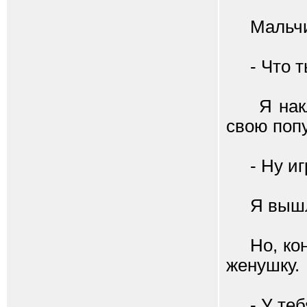
Мальчики
- Что ты
Я накло
свою попу.
- Ну игр
Я вышла 
Но, коне
женушку.
- У тебя 