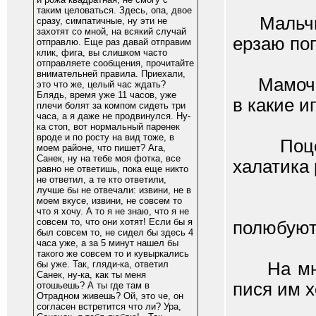
таким целоваться. Здесь, опа, двое
Мальчики
сразу, симпатичные, ну эти не
захотят со мной, на всякий случай
ерзаю поп
отправлю. Еще раз давай отправим
клик, фига, вы слишком часто
отправляете сообщения, прочитайте
внимательней правила. Приехали,
Мамочка 
это что же, целый час ждать?
Блядь, время уже 11 часов, уже
в какие и
плечи болят за компом сидеть три
часа, а я даже не продвинулся. Ну-
ка стоп, вот нормальный паренек
вроде и по росту на вид тоже, в
Поцелов
моем районе, что пишет? Ага,
Санек, ну на тебе моя фотка, все
халатика 
равно не ответишь, пока еще никто
не ответил, а те кто ответили,
лучше бы не отвечали: извини, не в
моем вкусе, извини, не совсем то
Подожд
что я хочу. А то я не знаю, что я не
совсем то, что они хотят! Если бы я
полюбуют
был совсем то, не сидел бы здесь 4
часа уже, а за 5 минут нашел бы
такого же совсем то и кувыркались
На мне 
бы уже. Так, гляди-ка, ответил
Санек, ну-ка, как ты меня
пися им 
отошьешь? А ты где там в
Отрадном живешь? Ой, это че, он
согласен встретится что ли? Ура,