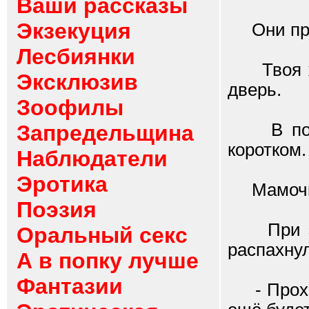
Ваши рассказы
Экзекуция
Они приш
Лесбиянки
Твоя жё
Эксклюзив
дверь.
Зоофилы
В полуп
Запредельщина
коротком. 
Наблюдатели
Эротика
Мамочка 
Поэзия
При это
Оральный секс
распахнул
А в попку лучше
Фантазии
- Проход