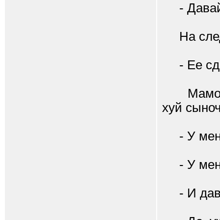
- Давай
На след
- Ее сде
Мамочка 
хуй сыноч
- У меня
- У меня
- И давн