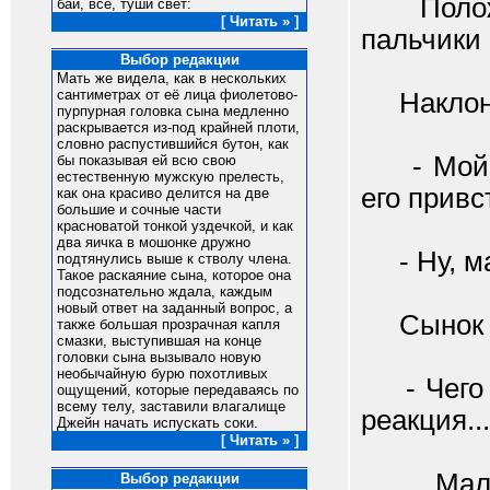
Положила
бай, все, туши свет:
[ Читать » ]
пальчики 
Выбор редакции
Мать же видела, как в нескольких
сантиметрах от её лица фиолетово-
Наклонил
пурпурная головка сына медленно
раскрывается из-под крайней плоти,
словно распустившийся бутон, как
- Мой ты
бы показывая ей всю свою
естественную мужскую прелесть,
его привс
как она красиво делится на две
большие и сочные части
красноватой тонкой уздечкой, и как
два яичка в мошонке дружно
- Ну, м
подтянулись выше к стволу члена.
Такое раскаяние сына, которое она
подсознательно ждала, каждым
новый ответ на заданный вопрос, а
Сынок за
также большая прозрачная капля
смазки, выступившая на конце
головки сына вызывало новую
необычайную бурю похотливых
- Чего т
ощущений, которые передаваясь по
всему телу, заставили влагалище
реакция...
Джейн начать испускать соки.
[ Читать » ]
Мальчик
Выбор редакции