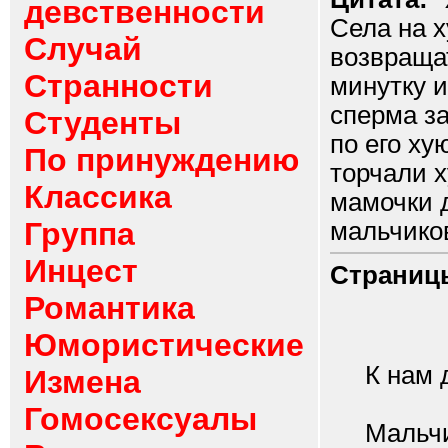
девственности
Села на х
Случай
возвращат
Странности
минутку и
сперма з
Студенты
по его ху
По принуждению
торчали х
Классика
мамочки 
Группа
мальчиков.
Инцест
Страниц
Романтика
Юмористические
К нам до
Измена
Гомосексуалы
Мальчики