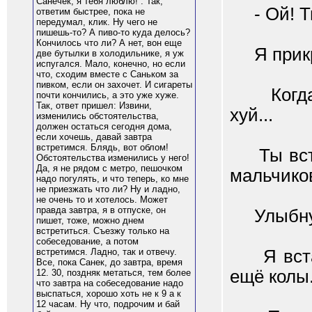
Санечек, я тебя люблю! . Так,
- Ой! Ты
ответим быстрее, пока не
передумал, клик. Ну чего не
пишешь-то? А пиво-то куда делось?
Кончилось что ли? А нет, вон еще
Я прикры
две бутылки в холодильнике, я уж
испугался. Мало, конечно, но если
что, сходим вместе с Саньком за
пивком, если он захочет. И сигареты
Когда я 
почти кончились, а это уже хуже.
Так, ответ пришел: Извини,
хуй...
изменились обстоятельства,
должен остаться сегодня дома,
если хочешь, давай завтра
встретимся. Блядь, вот облом!
Ты встал
Обстоятельства изменились у него!
Да, я не рядом с метро, пешочком
мальчико
надо погулять, и что теперь, ко мне
не приезжать что ли? Ну и ладно,
не очень то и хотелось. Может
правда завтра, я в отпуске, он
Улыбнулс
пишет, тоже, можно днем
встретиться. Съезжу только на
собеседование, а потом
Я встала
встретимся. Ладно, так и отвечу.
Все, пока Санек, до завтра, время
ещё колы
12. 30, поздняк метаться, тем более
что завтра на собеседование надо
выспаться, хорошо хоть не к 9 а к
12 часам. Ну что, подрочим и бай