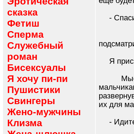
Эротическая
ещё будет
сказка
- Спаси
Фетиш
Сперма
Мальч
подсматр
Служебный
роман
Я присел
Бисексуалы
Я хочу пи-пи
Мысленн
мальчик
Пушистики
разверну
Свингеры
их для ма
Жено-мужчины
Клизма
- Идите 