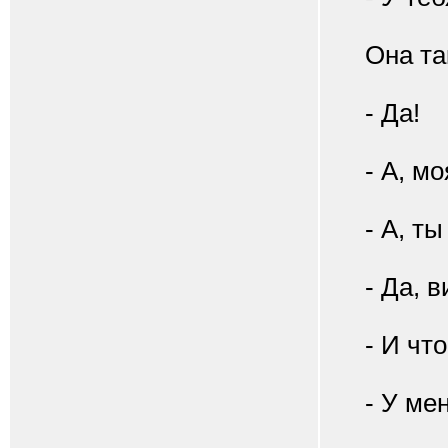
Она так 
- Да!
- А, моя
- А, ты 
- Да, ви
- И что 
- У меня