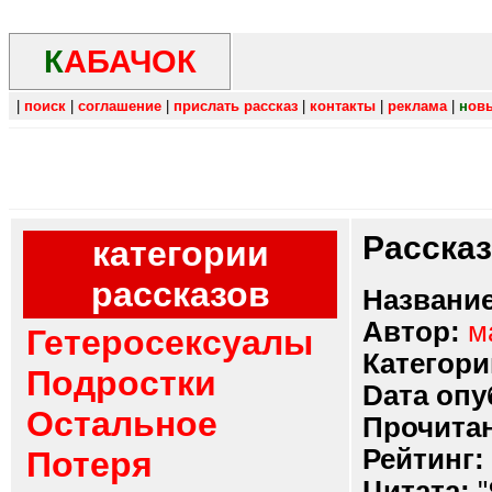
К
АБАЧОК
|
поиск
|
соглашение
|
прислать рассказ
|
контакты
|
реклама
|
н
ов
Расска
категории
рассказов
Название
Автор:
м
Гетеросексуалы
Категори
Подростки
Dата опу
Остальное
Прочитан
Рейтинг:
Потеря
Цитата:
"