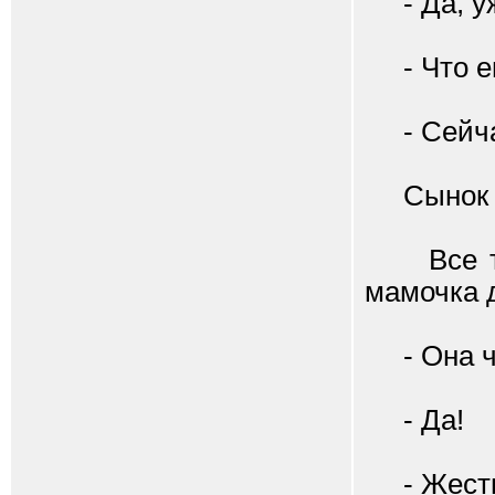
- Да, уже
- Что ещ
- Сейчас
Сынок п
Все так 
мамочка д
- Она чт
- Да!
- Жесть