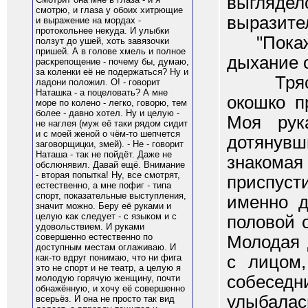
выгляд
смотрю, и глаза у обоих хитрющие
выразител
и выражение на мордах -
протокольнее некуда. И улыбки
"Покажи 
ползут до ушей, хоть завязочки
пришей. А в голове хмель и полное
дыхание 
раскрепощение - почему бы, думаю,
за коленки её не подержаться? Ну и
Трясущи
ладони положил. О! - говорит
Наташка - а поцеловать? А мне
окошко п
море по колено - легко, говорю, тем
более - давно хотел. Ну и целую -
Моя рук
не наглея (муж её таки рядом сидит
и с моей женой о чём-то шепчется
дотянув
заговорщицки, змей). - Не - говорит
Наташа - так не пойдёт. Даже не
знакома
обслюнявил. Давай ещё. Внимание
- вторая попытка! Ну, все смотрят,
приспуст
естественно, а мне пофиг - типа
спорт, показательные выступления,
именно д
значит можно. Беру её руками и
целую как следует - с языком и с
половой 
удовольствием. И руками
совершенно естественно по
Молодая 
доступным местам оглаживаю. И
с лицом,
как-то вдруг понимаю, что ни фига
это не спорт и не театр, а целую я
собеседн
молодую горячую женщину, почти
обнажённую, и хочу её совершенно
улыбалас
всерьёз. И она не просто так вид