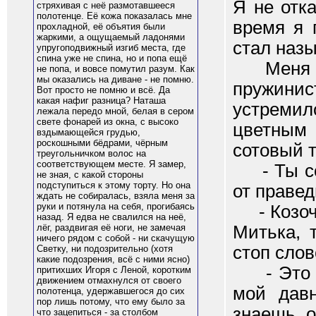
Я не отк
стряхивая с неё размотавшееся
полотенце. Её кожа показалась мне
время я 
прохладной, её объятия были
жаркими, а ощущаемый ладонями
стал назы
упругоподвижный изгиб места, где
спина уже не спина, но и попа ещё
Меня обд
не попа, и вовсе помутил разум. Как
мы оказались на диване - не помню.
пружини
Вот просто не помню и всё. Да
какая нафиг разница? Наташа
устремил
лежала передо мной, белая в сером
свете фонарей из окна, с высоко
цветным
вздымающейся грудью,
роскошными бёдрами, чёрным
сотовый 
треугольничком волос на
соответствующем месте. Я замер,
- Ты сош
не зная, с какой стороны
подступиться к этому торту. Но она
от правед
ждать не собиралась, взяла меня за
руки и потянула на себя, прогибаясь
- Козочк
назад. Я едва не свалился на неё,
Митька, 
лёг, раздвигая её ноги, не замечая
ничего рядом с собой - ни скачущую
стоп слов
Светку, ни подозрительно (хотя
какие подозрения, всё с ними ясно)
- Это уд
притихших Игоря с Леной, коротким
движением отмахнулся от своего
мой давн
полотенца, удержавшегося до сих
пор лишь потому, что ему было за
знаешь о
что зацепиться - за столбом