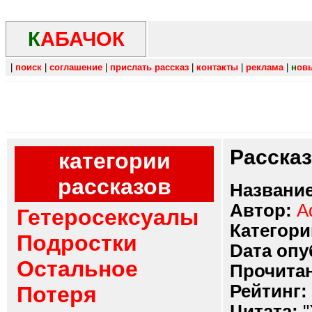
К
АБАЧОК
|
поиск
|
соглашение
|
прислать рассказ
|
контакты
|
реклама
|
н
ов
Расска
категории
рассказов
Название
Автор:
A
Гетеросексуалы
Категори
Подростки
Dата опу
Остальное
Прочитан
Рейтинг:
Потеря
Цитата:
"