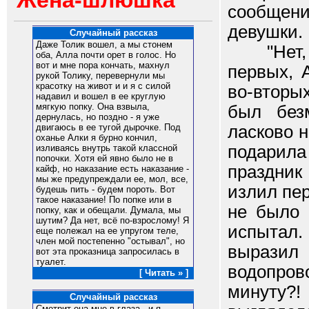
Жена-шлюшка
сообщени
девушки.
Случайный рассказ
Даже Толик вошел, а мы стонем
"Нет, Ми
оба, Алла почти орет в голос. Но
вот и мне пора кончать, махнул
первых, 
рукой Толику, перевернули мы
красотку на живот и и я с силой
во-вторы
надавил и вошел в ее круглую
мягкую попку. Она взвыла,
был без
дернулась, но поздно - я уже
ласково 
двигаюсь в ее тугой дырочке. Под
оханье Алки я бурно кончил,
подарила
изливаясь внутрь такой классной
попочки. Хотя ей явно было не в
праздник
кайф, но наказание есть наказание -
мы же предупреждали ее, мол, все,
излил пер
будешь пить - будем пороть. Вот
такое наказание! По попке или в
не было 
попку, как и обещали. Думала, мы
шутим? Да нет, всё по-взрослому! Я
испытал
еще полежал на ее упругом теле,
член мой постепенно "остывал", но
выразил
вот эта проказница запросилась в
туалет.
водопров
[ Читать » ]
минуту?!
Случайный рассказ
Смотрит она мне в глаза - и я