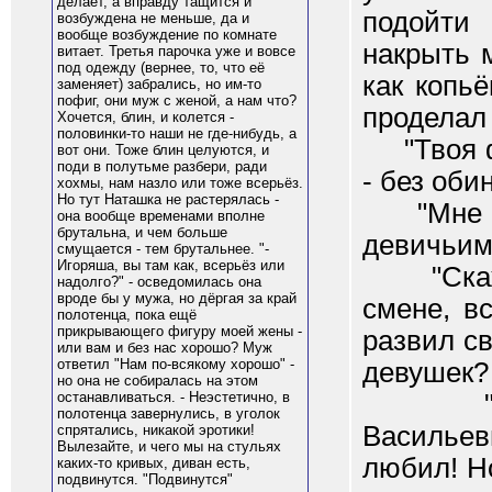
делает, а вправду тащится и
подойти 
возбуждена не меньше, да и
вообще возбуждение по комнате
накрыть 
витает. Третья парочка уже и вовсе
под одежду (вернее, то, что её
как копь
заменяет) забрались, но им-то
пофиг, они муж с женой, а нам что?
проделал 
Хочется, блин, и колется -
половинки-то наши не где-нибудь, а
"Твоя фи
вот они. Тоже блин целуются, и
поди в полутьме разбери, ради
- без оби
хохмы, нам назло или тоже всерьёз.
Но тут Наташка не растерялась -
"Мне при
она вообще временами вполне
брутальна, и чем больше
девичьим 
смущается - тем брутальнее. "-
Игоряша, вы там как, всерьёз или
"Скажи,
надолго?" - осведомилась она
вроде бы у мужа, но дёргая за край
смене, в
полотенца, пока ещё
прикрывающего фигуру моей жены -
развил с
или вам и без нас хорошо? Муж
ответил "Нам по-всякому хорошо" -
девушек? 
но она не собиралась на этом
"Хочу 
останавливаться. - Неэстетично, в
полотенца завернулись, в уголок
Васильев
спрятались, никакой эротики!
Вылезайте, и чего мы на стульях
любил! Н
каких-то кривых, диван есть,
подвинутся. "Подвинутся"