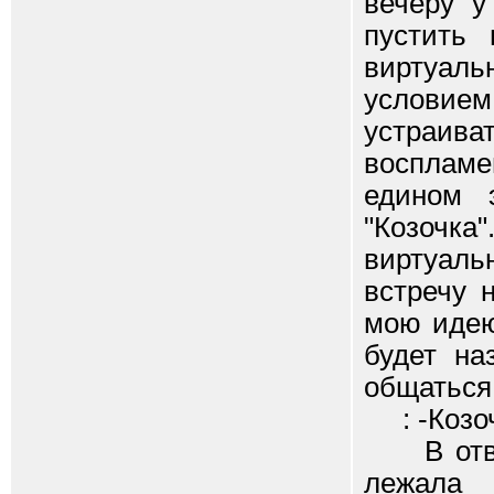
вечеру у
пустить
виртуал
условие
устраи
воспламе
едином 
"Козочка
виртуаль
встречу 
мою идею
будет на
общаться 
: -Козочк
В ответ 
лежала 