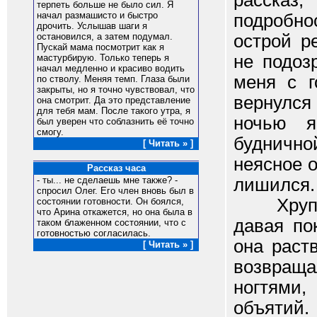
расска
терпеть больше не было сил. Я
начал размашисто и быстро
подробно
дрочить. Услышав шаги я
острой р
остановился, а затем подумал.
Пускай мама посмотрит как я
не подоз
мастурбирую. Только теперь я
начал медленно и красиво водить
меня с г
по стволу. Меняя темп. Глаза были
закрыты, но я точно чувствовал, что
вернулся
она смотрит. Да это представление
для тебя мам. После такого утра, я
ночью 
был уверен что соблазнить её точно
смогу.
будничн
[ Читать » ]
неясное о
Рассказ часа
лишился.
- ты... не сделаешь мне также? -
спросил Олег. Его член вновь был в
Хруп
состоянии готовности. Он боялся,
что Арина откажется, но она была в
давая по
таком блаженном состоянии, что с
готовностью согласилась.
она раст
[ Читать » ]
возвраща
ногтями,
объятий.