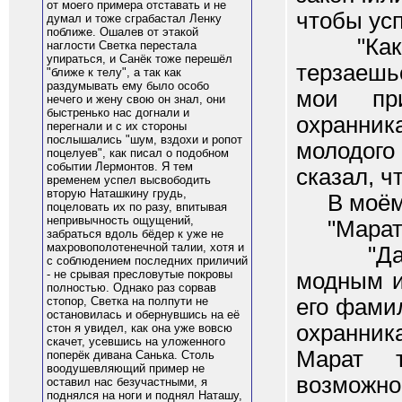
от моего примера отставать и не
чтобы усп
думал и тоже сграбастал Ленку
поближе. Ошалев от этакой
"Какой 
наглости Светка перестала
упираться, и Санёк тоже перешёл
терзаешь
"ближе к телу", а так как
раздумывать ему было особо
мои при
нечего и жену свою он знал, они
быстренько нас догнали и
охранник
перегнали и с их стороны
послышались "шум, вздохи и ропот
молодог
поцелуев", как писал о подобном
событии Лермонтов. Я тем
сказал, ч
временем успел высвободить
вторую Наташкину грудь,
В моём м
поцеловать их по разу, впитывая
непривычность ощущений,
"Марат?
забраться вдоль бёдер к уже не
махровополотенечной талии, хотя и
"Да, Ми
с соблюдением последних приличий
- не срывая пресловутые покровы
модным и
полностью. Однако раз сорвав
его фами
стопор, Светка на полпути не
остановилась и обернувшись на её
охранник
стон я увидел, как она уже вовсю
скачет, усевшись на уложенного
Марат т
поперёк дивана Санька. Столь
воодушевляющий пример не
возможнос
оставил нас безучастными, я
поднялся на ноги и поднял Наташу,