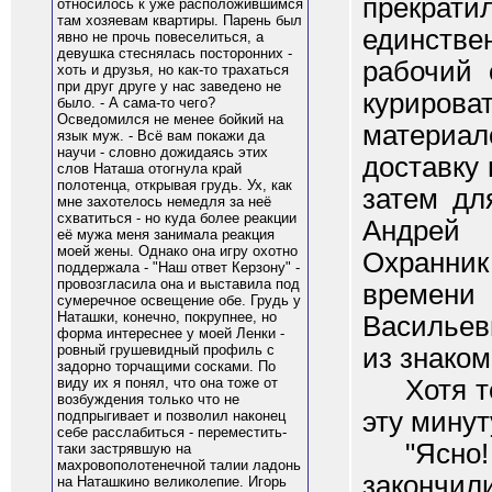
прекрат
относилось к уже расположившимся
там хозяевам квартиры. Парень был
единств
явно не прочь повеселиться, а
девушка стеснялась посторонних -
рабочий 
хоть и друзья, но как-то трахаться
при друг друге у нас заведено не
куриров
было. - А сама-то чего?
Осведомился не менее бойкий на
материа
язык муж. - Всё вам покажи да
научи - словно дожидаясь этих
доставку
слов Наташа отогнула край
полотенца, открывая грудь. Ух, как
затем дл
мне захотелось немедля за неё
схватиться - но куда более реакции
Андрей 
её мужа меня занимала реакция
моей жены. Однако она игру охотно
Охранник
поддержала - "Наш ответ Керзону" -
провозгласила она и выставила под
времен
сумеречное освещение обе. Грудь у
Наташки, конечно, покрупнее, но
Васильев
форма интереснее у моей Ленки -
ровный грушевидный профиль с
из знако
задорно торчащими сосками. По
Хотя тел
виду их я понял, что она тоже от
возбуждения только что не
эту минут
подпрыгивает и позволил наконец
себе расслабиться - переместить-
"Ясно! З
таки застрявшую на
махровополотенечной талии ладонь
закончили
на Наташкино великолепие. Игорь