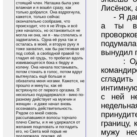
стоящий член. Наташка была уже
Лисёнок, 
влажная и я вошёл сразу, как
только добрался. Она вздрогнула,
- Я давн
кажется, только сейчас
окончательно сообразив, что
а ты в
происходит, что я не Игорь и всё
уже началось, но остановиться не
проворко
могла ни она, ни я - мы сплелись и
задвигались. Одна её рука так и
подумала
осталась в моей, и вторую руку я
тоже захватил, как бы растягивая её
вынудил 
под собой, а свободной правой то
гладил её грудь, то пробегал вдоль
: Однаж
извивающегося бока к бедру и
колену. Она начала постанывать,
командир
потом стонать в голос, потом вдруг
вытянулась ещё больше и
сгладить
обхватила меня ногами. Кажется, не
прошло и минуты, как её
интимную
встряхнуло от первого оргазма. Я
с ней н
несколько подзадержался - вино по-
разному действует на мужчин и
недельна
женщин - и даже начал вновь
осознавать действительность.
принудит
Рядом со мной сквозь
рассыпавшиеся волосы торчало
границу, 
плечо Светы, и я не удержался от
желания поцеловать и погладить
мужу не
его, но Света мой порыв не
поддержала, похоже, её