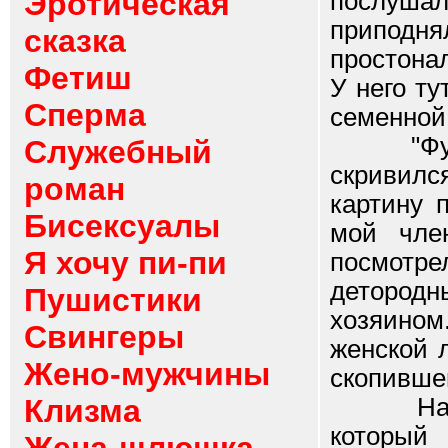
Эротическая
послуша
припод
сказка
простонал
Фетиш
У него ту
Сперма
семенной
"Фу! Ка
Служебный
скривил
роман
картину 
Бисексуалы
мой чле
Я хочу пи-пи
посмотр
детород
Пушистики
хозяином
Свингеры
женской 
Жено-мужчины
скопивше
Клизма
На тел
который