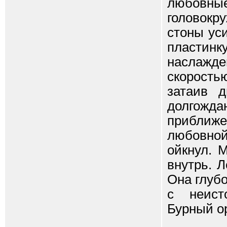
любовные
головокр
стоны ус
пластин
наслаж
скорость
затаив 
долгожда
приближ
любовно
ойкнул. 
внутрь. 
Она глубо
с неист
Бурный ор