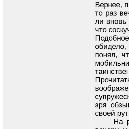
Вернее, п
то раз в
ли вновь
что соск
Подобное
обидело,
понял, ч
мобиль
таинстве
Прочита
воображ
супружес
зря обзы
своей рут
На рабо