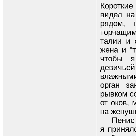
Короткие
видел на
рядом, 
торчащи
талии и 
жена и "
чтобы я
девичьей
влажными
орган за
рывком с
от оков,
на женушк
Пенис ле
я принял