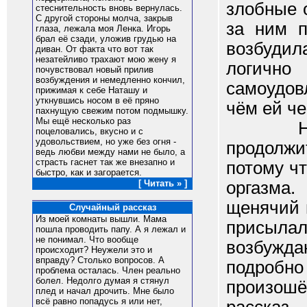
злобные 
стеснительность вновь вернулась.
С другой стороны молча, закрыв
за ним п
глаза, лежала моя Ленка. Игорь
брал её сзади, уложив грудью на
возбудил
диван. От факта что вот так
незатейливо трахают мою жену я
логично
почувствовал новый прилив
возбуждения и немедленно кончил,
самоудов
прижимая к себе Наташу и
уткнувшись носом в её пряно
чём ей че
пахнущую свежим потом подмышку.
Мы ещё несколько раз
На сле
поцеловались, вкусно и с
удовольствием, но уже без огня -
продолжи
ведь любви между нами не было, а
страсть гаснет так же внезапно и
потому чт
быстро, как и загорается.
оргазма
[ Читать » ]
щенячий 
Случайный рассказ
Из моей комнаты вышли. Мама
присыла
пошла проводить папу. А я лежал и
не понимал. Что вообще
возбужд
происходит? Неужели это и
вправду? Столько вопросов. А
подробн
проблема осталась. Член реально
болел. Недолго думая я стянул
произошё
плед и начал дрочить. Мне было
всё равно попадусь я или нет,