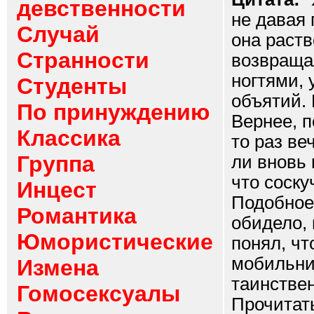
девственности
не давая 
Случай
она раств
Странности
возвращал
ногтями, 
Студенты
объятий. 
По принуждению
Вернее, п
Классика
то раз ве
Группа
ли вновь 
что соск
Инцест
Подобное
Романтика
обидело, 
Юмористические
понял, чт
мобильни
Измена
таинстве
Гомосексуалы
Прочитат