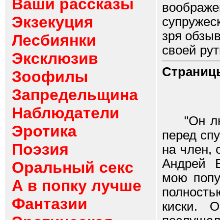
Ваши рассказы
воображе
Экзекуция
супружеск
зря обзы
Лесбиянки
своей рут
Эксклюзив
Страниц
Зоофилы
Запредельщина
Наблюдатели
"Он люби
Эротика
перед спу
Поэзия
на член, 
Андрей 
Оральный секс
мою попу
А в попку лучше
полност
Фантазии
киски. 