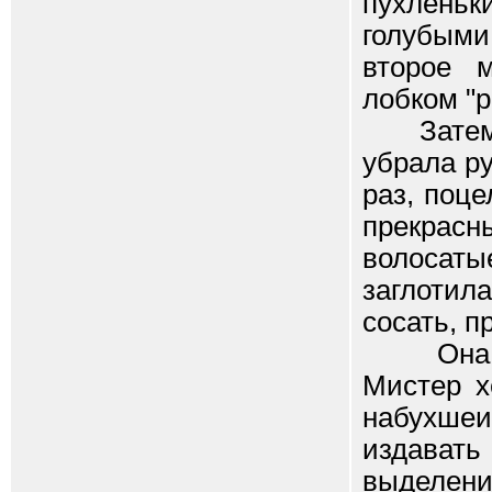
пухлень
голубыми
второе 
лобком "
Затем по
убрала ру
раз, поце
прекрас
волосат
заглотил
сосать, п
Она сос
Мистер х
набухше
издават
выделени