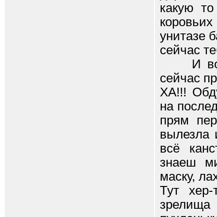
какую то
коровьих
унитазе б
сейчас те
И вот м
сейчас пр
ХА!!! Об
на послед
прям пер
вылезла 
всё канс
знаеш м
маску, ла
Тут хер-
зрелищ