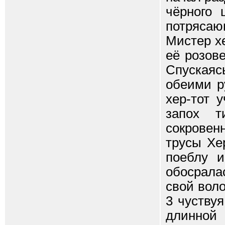
чёрного 
потрясаю
Мистер х
её розове
Спуская
обеими р
хер-тот 
запох 
сокровенн
трусы Хе
поеблу и
обосралас
свой вол
3 чуству
длинной