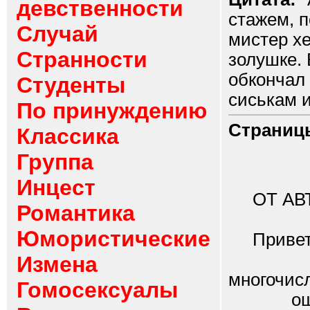
девственности
стажем, 
Случай
мистер хе
Странности
золушке. 
обкончал
Студенты
сиськам и
По принуждению
Страниц
Классика
Группа
Инцест
ОТ АВТ
Романтика
Юмористические
Привет в
Сразу
Измена
многочис
Гомосексуалы
ошибка