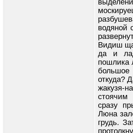
выделен
москируе
разбушев
водяной 
разверну
Видиш ща
да и ла
пошлика 
большое 
откуда? 
жакузя-
стоячим 
сразу пр
Люна зале
грудь. З
протолкн