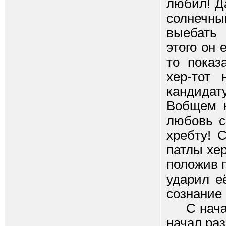
любил! Д
солнечн
выебать 
этого он 
то показ
хер-тот
кандидат
Вобщем н
любовь с
хребту! 
патлы хер
положив п
ударил е
сознание 
С начала
начал раз