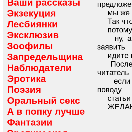
Ваши рассказы
предложе
Экзекуция
мы же не
Так что 
Лесбиянки
потому ч
Эксклюзив
ну, а ес
Зоофилы
заявить
идите в
Запредельщина
После ок
Наблюдатели
читатель
Эротика
если ко
Поэзия
поводу
статьи т
Оральный секс
ЖЕЛАЮ 
А в попку лучше
Фантазии