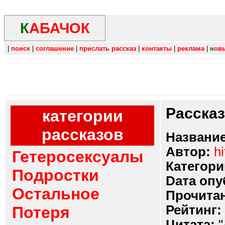
К
АБАЧОК
|
поиск
|
соглашение
|
прислать рассказ
|
контакты
|
реклама
|
н
ов
Расска
категории
рассказов
Название
Автор:
h
Гетеросексуалы
Категори
Подростки
Dата опу
Остальное
Прочитан
Рейтинг:
Потеря
Цитата:
"