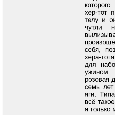
которого
хер-тот 
телу и о
чутли н
вылизыв
произоше
себя, по
хера-тота
для набо
ужином 
розовая 
семь лет
яги. Тип
всё такое
я только 