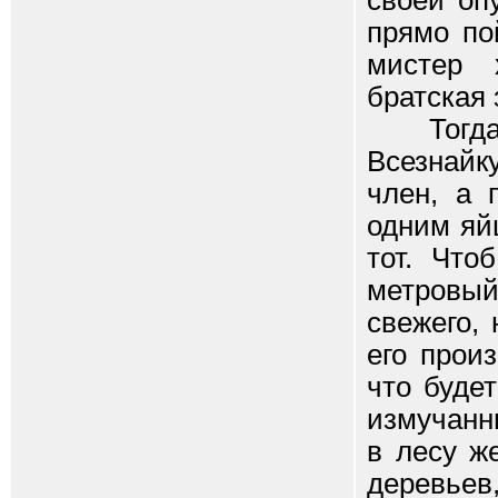
своей оп
прямо по
мистер 
братская 
Тогда чт
Всезнайку
член, а 
одним яй
тот. Что
метровы
свежего,
его прои
что буде
измучанн
в лесу ж
деревьев