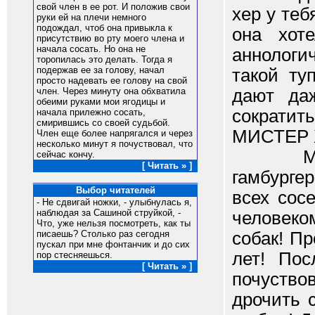
свой член в ее рот. И положив свои
хер у теб
руки ей на плечи немного
подождал, чтоб она привыкла к
она хот
присутствию во рту моего члена и
начала сосать. Но она не
аннологи
торопилась это делать. Тогда я
подержав ее за голову, начал
такой ту
просто надевать ее голову на свой
дают да
член. Через минуту она обхватила
обеими руками мои ягодицы и
сократит
начала прилежно сосать,
смирившись со своей судьбой.
МИСТЕР 
Член еще более напрягался и через
несколько минут я почуствовал, что
Мистер
сейчас кончу.
[ Читать » ]
гамбурге
Выбор читателей
всех сос
- Не сдвигай ножки, - улыбнулась я,
наблюдая за Сашиной струйкой, -
человеко
Что, уже нельзя посмотреть, как ты
собак! П
писаешь? Столько раз сегодня
пускал при мне фонтанчик и до сих
лет! Пос
пор стесняешься.
[ Читать » ]
почуство
дрочить 