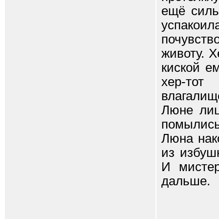
ещё силь
успако
почувств
животу. Х
киской е
хер-тот
влагалище
Люне лиц
помылись
Люна нак
из избуш
И мистер
дальше.