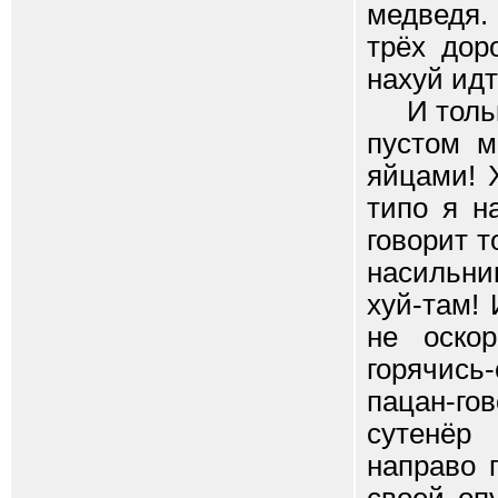
медведя.
трёх дор
нахуй ид
И только
пустом м
яйцами! 
типо я н
говорит 
насильни
хуй-там!
не оско
горячись
пацан-го
сутенёр
направо 