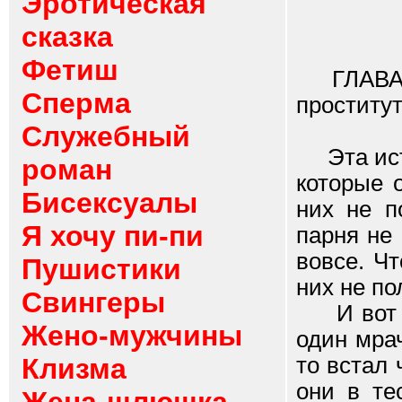
Эротическая
сказка
Фетиш
ГЛАВА I-
Сперма
проститут
Служебный
Эта исто
роман
которые о
Бисексуалы
них не п
Я хочу пи-пи
парня не
вовсе. Ч
Пушистики
них не по
Свингеры
И вот ко
Жено-мужчины
один мра
Клизма
то встал
они в те