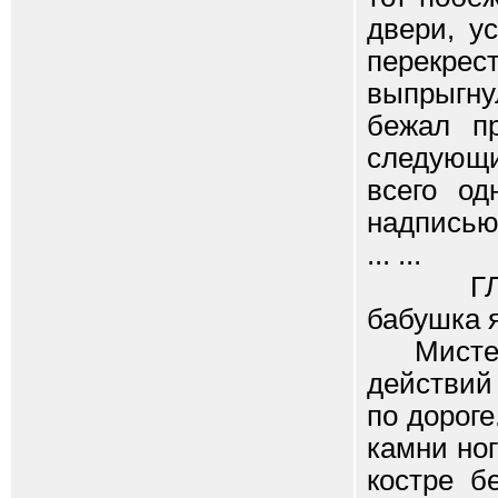
двери, у
перекрес
выпрыгну
бежал п
следующи
всего од
надпись
... ...
ГЛАВА I
бабушка я
Мистер х
действий
по дороге
камни но
костре б