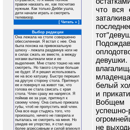
остаткам
правое наказать их, как посчитаю
что вся 
нужным. Как только Дебби ушла,
дети начали играть и смотреть
заталки
телевизор.
[ Читать » ]
последнее
Выбор редакции
тот"деву
Она лежала на столе совершенно
Подожд
обессиленная. Я встал с нее. Она
была похожа на привокзальную
оплодот
шлюху - лежала раздвинув ноги не
в силах сжать их вместе, а между
девушки
ногами вытекали мои и ее
выделения. Мне стало тошно на нее
влагали
смотреть. Но такого случае больше
не будет. И я решил использовать
младенца
ее на всю катушку. Быстро перешел
на другую сторону стола. Притянул
белый хол
ее и повернул на живот так, что
голова ее стала свисать с края
и прикат
стола. Член сразу же напрягся. Я
поймав ее за уши, притянул к
Вобщем 
своему члену. Она сильно прижала
губы, чтоб не пропустить мой член.
успешн
Она все еще стыдясь того, что
произошло, ничего не говорила и
огромней
пыталась не смотреть на меня. Но
увидев ее упорство, я стал еще
не выход
более агрессивным и силой впихнул