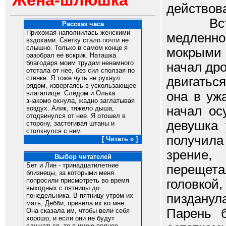
Жена-шлюшка
действова
Встав в
Рассказ часа
Прихожая наполнилась женскими
медленн
вздохами. Светку стало почти не
слышно. Только в самом конце я
мокрыми 
разобрал ее вскрик. Наташка
благодаря моим трудам ненамного
начал др
отстала от нее, без сил сползая по
стенке. Я тоже чуть не рухнул
двигатьс
рядом, извергаясь в ускользающее
она в уж
влагалище. Следом и Олька
знакомо охнула, жадно заглатывая
начал ос
воздух. Алик, тяжело дыша,
отодвинулся от нее. Я отошел в
девушка 
сторону, застегивая штаны и
столкнулся с ним.
получил
[ Читать » ]
зрение,
Выбор читателей
Бет и Лин - тринадцатилетние
перещета
близнецы, за которыми меня
попросили присмотреть во время
головкой
выходных с пятницы до
пизданул
понедельника. В пятницу утром их
мать, Дебби, привела их ко мне.
Парень 
Она сказала им, чтобы вели себя
хорошо, и если они не будут
слушаться, то я имею полное