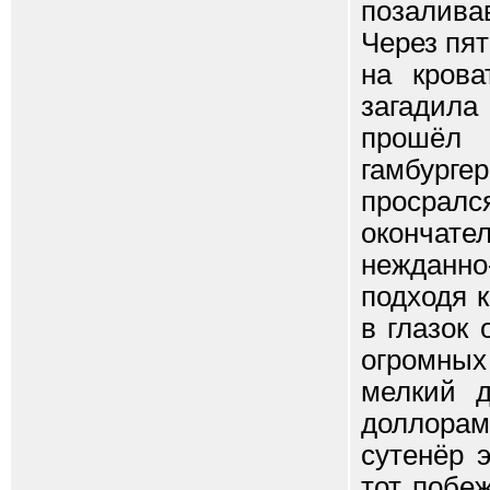
позалива
Через пя
на крова
загадил
прошёл
гамбург
просралс
окончат
нежданно-
подходя к
в глазок
огромных
мелкий 
доллорами
сутенёр 
тот побе