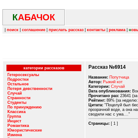
К
АБАЧОК
|
поиск
|
соглашение
|
прислать рассказ
|
контакты
|
реклама
|
н
ов
Рассказ №6914
категории рассказов
Гетеросексуалы
Название:
Попутчица
Подростки
Автор:
Рыжий кот
Остальное
Категории:
Случай
Потеря девственности
Dата опубликования:
Вос
Случай
Прочитано раз:
23641 (за
Странности
Рейтинг:
89% (за неделю:
Студенты
Цитата:
"Поцелуй был беск
По принуждению
прозрачной воде, а она н
Классика
сводили нас с ума...."
Группа
Инцест
Страницы:
[ 1 ]
Романтика
Юмористические
Измена