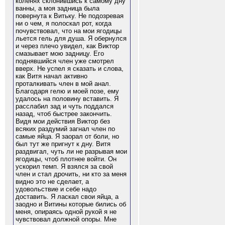
коленях склонившись к самому дну
ванны, а моя задница была
повернута к Витьку. Не подозревая
ни о чем, я полоскал рот, когда
почувствовал, что на мои ягодицы
льется гель для душа. Я обернулся
и через плечо увидел, как Виктор
смазывает мою задницу. Его
поднявшийся член уже смотрел
вверх. Не успел я сказать и слова,
как Витя начал активно
проталкивать член в мой анал.
Благодаря гелю и моей позе, ему
удалось на половину вставить. Я
расслабил зад и чуть поддался
назад, чтоб быстрее закончить.
Видя мои действия Виктор без
всяких раздумий загнал член по
самые яйца. Я заорал от боли, но
был тут же пригнут к дну. Витя
раздвигал, чуть ли не разрывая мои
ягодицы, чтоб плотнее войти. Он
ускорил темп. Я взялся за свой
член и стал дрочить, ни кто за меня
видно это не сделает, а
удовольствие и себе надо
доставить. Я ласкал свои яйца, а
заодно и Витины которые бились об
меня, опираясь одной рукой я не
чувствовал должной опоры. Мне