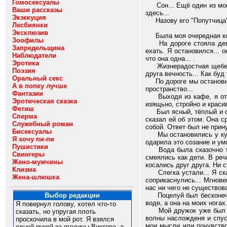
Гомосексуалы
Сон... Ещё один из моих 
Ваши рассказы
здесь...
Экзекуция
Назову его "Попутчица". 
Лесбиянки
Эксклюзив
Была моя очередная кома
Зоофилы
На дороге стояла девушк
Запредельщина
ехать. Я остановился... 
Наблюдатели
что она одна... .
Эротика
Жизнерадостная щебетунь
Поэзия
друга вечность... Как буд
Оральный секс
По дороге мы остановили
А в попку лучше
пространство...
Фантазии
Выходя из кафе, я откры
Эротическая сказка
изящьно, стройно и краси
Фетиш
Был ясный, тёплый и слег
Сперма
сказал ей об этом. Она с
Служебный роман
собой. Ответ был не прин
Бисексуалы
Мы остановились у купал
Я хочу пи-пи
одарила это созание и ум
Пушистики
Вода была сказочно теп
Свингеры
смеялись как дети. В ре
Жено-мужчины
косались друг друга. Ни 
Клизма
Слегка устали... Я сказ
Жена-шлюшка
соприкаснулись... Мгнове
нас ни чего не существов
Поцелуй был бесконеч
Выбор редакции
воде, а она на моих нога
Я повернул голову, хотел что-то
Мой дружок уже был в н
сказать, но упругая плоть
волны насложденя и спус
проскочила в мой рот. Я взялся
мои мысли или почувствов
одной рукой за ягодицы Виктора, а