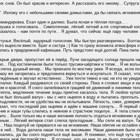
снов. Он был красив и интересен. А рассказать его некому... Супруга 
Изложу его с небольшими своими домыслами, да бы связать мгновеня сн
ндировка. Ехал один и далеко. Была ясная и тёплая погода... .
а и голосовала... Симпотичная, лёгкий летний а-ля спортивный кост
оказалось - нам почти по пути... Я думал, что сейчас ещё пару человек
я. Весёлый, задорный голосочек. Мы быстро разговорились. Болтали 
 то выросли вместе. Брат и сестра ;-) Как то сразу возникла атмосфера 
сь в придорожной кафеюшке. Путь предстоял ещё долгий. Пока пили ч
в двери, пропустил её в перёд. Лучи заходящего солнца прошли наск
во... Под костюмчиком были только трусики-шёртики и топик... Я не вол
ка душный вечер... Мы проехали по мостику реки. Я всегда, если позв
разу же загорелась и предложила вернуться и искупаться. Я сказал, что
уждённым и звучал естественно... Уже почти темно и нас ни кто не увиди
ки. Каждый раздивался со своей стороны. Пока я сложил вещи и закр
ом и красотой. Я сного залюбовался грацией её движений и линиями тела
ла, медленное течение воды приятно касалось тела. Я люблю купат
чке был большой валун - мы с него ныряли в воду и пытались проплыть
стыдливости, ни не удобства мы не испытывали. Лёгкость, смех, доверие 
ал, что последний раз ныряем и идём к машине сохнуть... Я первый з
ние и наши губы слились в нежном и страстном поцелуе... А тела слили
ало... Были только мы и наше желание полность отдаться мгновению и д
ным... Лёгкий ветерок стал слегка прохладным... Мы сели на валун. Та
х... Наш поцелуй не прервался ни на мгновение. Наши обятия не ослабли 
ей... Вода делала наши тела не висомыми. Наши движения были легк
кались, да бы сного подняться ещё выше. Я понимал, что ещё чуть чу
ала моё беспокойство... Я осознал, что на мне то не было презервати