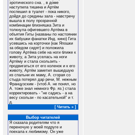
эротического сна. , в доме
наступила тишина и Артём
поспешил в туалет - пока никого,
дойдя до средины зала - навстречу
вышла в полу прозрачной
комбинации близняшка Зита и
толкнула офигевшего Артёма в
объятия Гиты (названы по настоянии
их бабушки фанатки Инд. кино) Гита
усевшись на корточки (как Япошки
за обедом сидят) и положила
голову Артёма себе на ноги ближе к
животу, а Зита уселась на ноги
Артёму и стала скользить -
продвигаться от его коленок и к его
животу, Артём заметил вышедшую
из спальни их маму, А. сгорая со
стыда потерял дар речи, М. нежным
Французским - (чтоб А. не понял, но
А. тоже знал немного Фр. яз.) стала
корректировать - "не садись - а на
весу скользи - по касательной" и т.
д.
[ Читать » ]
Выбор читателей
Я сказала родителям что я
переночую у моей подруге и
поехала к любимому. Он уже