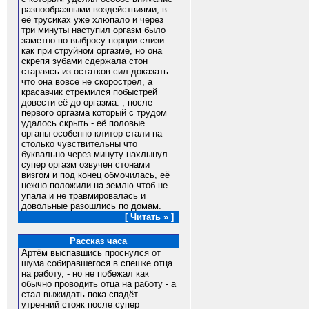
разнообразными воздействиями, в
её трусиках уже хлюпало и через
три минуты наступил оргазм было
заметно по выбросу порции слизи
как при струйном оргазме, но она
скрепя зубами сдержала стон
стараясь из остатков сил доказать
что она вовсе не скорострел, а
красавчик стремился побыстрей
довести её до оргазма. , после
первого оргазма который с трудом
удалось скрыть - её половые
органы особенно клитор стали на
столько чувствительны что
буквально через минуту нахлынул
супер оргазм озвучен стонами
визгом и под конец обмочилась, её
нежно положили на землю чтоб не
упала и не травмировалась и
довольные разошлись по домам.
[ Читать » ]
Рассказ часа
Артём выспавшись проснулся от
шума собиравшегося в спешке отца
на работу, - но не побежал как
обычно проводить отца на работу - а
стал выжидать пока спадёт
утренний стояк после супер