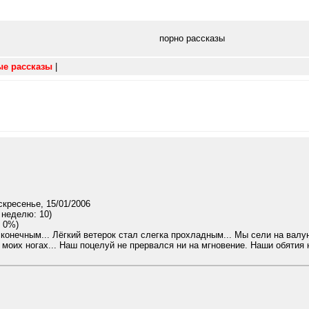
порно рассказы
ые рассказы
|
кресенье, 15/01/2006
 неделю: 10)
 0%)
онечным... Лёгкий ветерок стал слегка прохладным... Мы сели на валун.
а моих ногах... Наш поцелуй не прервался ни на мгновение. Наши обятия