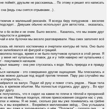
не поймёт, друзьям не расскажешь... По этому и решил его написать
а (ведь сны снятся отрывками...) .
юмчик и маленький рюкзачёк. Я всегда беру попудчиков - веселее
 подсядет... Девушек обычно используют для автостопа... оказалась,
о бо всём и не очем. Было весело... Казалось, что мы знаем друг
открытости и доверия.
ай и ели булочки мы весело разговаривали. Наш смех заполнял всё
азь её легкого костюмчика и очертили контуры её тела. Оно было
ьно залюбовался её фигурой и грацией.
оляла погода, время и не было попутчиков купался в этой речке. Я
 у меня нет купальных плавок, да и у тебя наверно нет купальника с
т - покупаемся нагишом.
ыл машину - она уже спускалась к воде. Мать природа и в правду
...
ься нагишом - это совершенно другие ощющения. Мы плескались и
 как можно дальше под водой против течения. Пару раз случайно мы
и открытость...
абрался на валун. Подал ей руку и помог стать рядом... Наши тела
сь в крепком объятии. Мы полностью отдались друг другу... Во круг
руг другу.
к получилось, что я сидел на камне по плечи в тёплой и прозрачной
ни на миг. Нежные поцелуи, лёгкие прикосновения сводили нас с ума.
и и нежны. Я не знаю, сколько раз мы уже понимались на гребне
ть и мы взорвёмся... Взорвёмся миллионами звёзд... Она услышала
ва, мы даже и задумывались о нём. "Подожди" - сказала она... . и