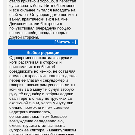
стало приятно и хорошо, я перестал
чувствовать боль. Витя обнял меня
и все сильнее пытался насадить на
свой член. Он уперся даже ногами в
ванну, практически вися на мне.
Движения стали быстрее и я
почувствовал очередную порцию
спермы в себе, правда теперь с
другой стороны.
[ Читать » ]
Выбор редакции
Одновременно схватили за руки и
ноги растягивая в стороны и
прижимая их к себе чтоб
обездвижить но нежно, не оставляя
следов, а красавчик подошел держа
перед её глазами секундомер и
говорит - посмотрим успеешь ли ты
кончить за 5 минут и сунул вторую
руку её под юбку и ребром ладони
стал тереть с низу по трусиках со
скользкой ткани, через минуту они
сильно промокли и чем сильнее
недотрога извивалась,
сопротивлялась - тем большее
возбуждение овладевало ею,
сквозь трусики стал выпирать
бугорок её клитора, - манипуляциям
с которым уделял особое внимание