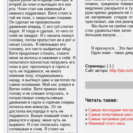
плавно, грациозно повер
второй за член и вытащил его изо
медленно раскрылся и ту
рта. Член стал как каменный и
руки крепко держали её с
немного подрагивал. Витя стоял в
не загоревших следов от
той же позе, с закрытыми глазами.
чувствовал, как она реаг
Он сделал не произвольное
Мы были на гребне самой
движение вперед. С его губ слетел
стон удовольствия затих 
вздох. И тогда я сделал, то чего от
большом валуне... . .
себя не ожидал. Я с начала лизнул
головку, потом пропустил ее в рот и
начал сосать. Я облизывал его
Я проснулся... Это был с
головку, его чисто выбритые яйца.
Одно знаю - таких девуш
Витя продолжал стонать, схватя
меня за волосы и нажимая к себе. Я
попытался полностью погрузить его
Страницы:
[ 1 ]
член в рот, протолкнул в горло и
Сайт автора:
http://jdu.ru/r
чуть не подавился, не много
изменив позу, отодвинувшись
назад, я вытянул шею и заглотил по
самое основание. Мой нос уперся в
Витин лобок. Витя прижал мою
голову и не спешил отпускать, я
почувствовал конвульсивные
Читать также:
движения в горле и горячая сперма
потекла мне вовнутрь. От не
»
Самые последние посту
достатка кислорода я чуть не
»
Самые популярные расс
подавился. Вынув опавший член я
»
Самые читаемые расска
рванулся к крану, меня чуть не
»
Новинка
!
этого часа
вырвало. Я стал поласкать горло,
сплевывая в слив. Я стоял на