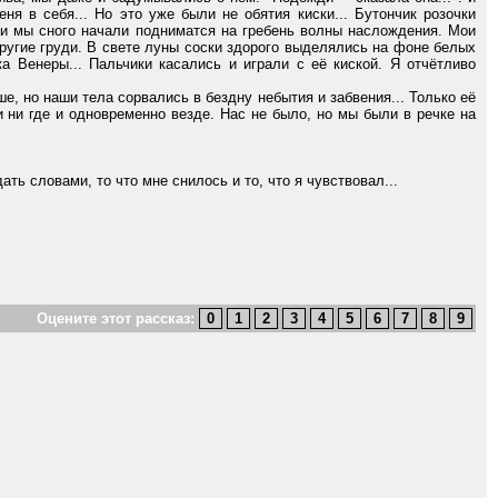
ня в себя... Но это уже были не обятия киски... Бутончик розочки
 и мы сного начали подниматся на гребень волны наслождения. Мои
пругие груди. В свете луны соски здорого выделялись на фоне белых
а Венеры... Пальчики касались и играли с её киской. Я отчётливо
 но наши тела сорвались в бездну небытия и забвения... Только её
 ни где и одновременно везде. Нас не было, но мы были в речке на
ть словами, то что мне снилось и то, что я чувствовал...
Оцените этот рассказ: