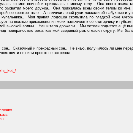
нулась ко мне спиной и прижалась к моему телу... Она сного взяла ме
го обхватил моего дружка... Она прижалась всем своим телом ко мне,
тройное крепкое тело... А палчики левой руки ласкали её набухшие и у
 купальника... Моя правая лодошка скользила по гладкой коже бугорк
ирует на нежные прикосновения моих пальчиков к её клиторчику и губкам.
 высокой волны... Наши тела дрожали... Мы хотели поднятся ещё выше,
над поверхностью реки, как мой звериный рык огласил округу. Мы были
он... Сказочный и прекрасный сон... Не знаю, получилось ли мне переда
ек почти нет или просто не встречал...
izhij_kot_/
пления
казы
зы