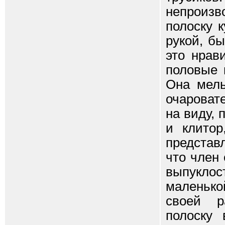
непроизв
полоску 
рукой, бы
это нрав
половые 
Она мель
очаровате
на виду,
и клитор
представ
что член 
выпукло
маленько
своей р
полоску 