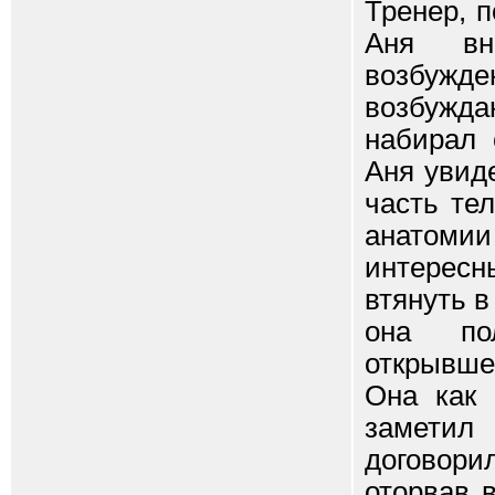
Тренер, 
Аня вн
возбужде
возбужда
набирал 
Аня увиде
часть те
анатомии
интересн
втянуть в
она по
открывше
Она как 
заметил
договори
оторвав 