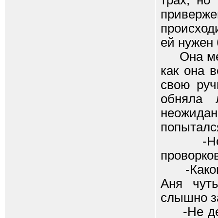
трах, но
приверже
происход
ей нужен 
Она медл
как она 
свою руч
обняла 
неожидан
попыталс
-Не бой
проворко
-Какого 
Аня чут
слышно з
-Не дерг