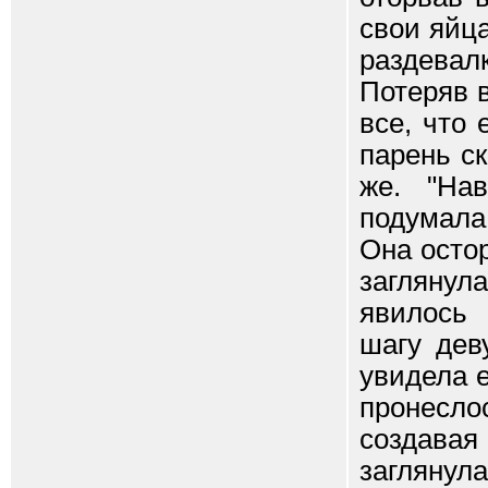
свои яйц
раздевал
Потеряв 
все, что 
парень с
же. "Нав
подумала 
Она осто
заглянул
явилось
шагу дев
увидела 
пронесло
создавая
заглянула