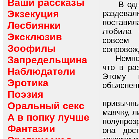
Ваши рассказы
В одно 
Экзекуция
раздевал
постави
Лесбиянки
любила 
Эксклюзив
совсем 
Зоофилы
сопровож
Немного 
Запредельщина
что в ра
Наблюдатели
Этому м
Эротика
объяснени
Поэзия
Анна п
привычны
Оральный секс
маячку, л
А в попку лучше
полупроз
Фантазии
она дос