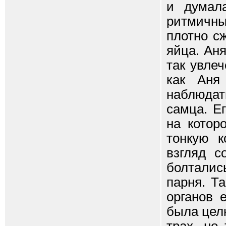
и думала
ритмичн
плотно с
яйца. Ан
так увле
как Аня
наблюда
самца. Е
на котор
тонкую к
взгляд с
болталис
парня. Т
органов 
была цел