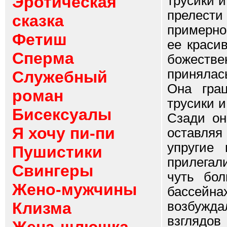
Эротическая
трусики и
прелест
сказка
примерно
Фетиш
ее краси
Сперма
божеств
принялас
Служебный
Она гра
роман
трусики и
Бисексуалы
Сзади он
Я хочу пи-пи
оставляя
упругие 
Пушистики
прилегал
Свингеры
чуть бол
Жено-мужчины
бассейна
Клизма
возбужд
взглядо