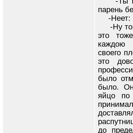
-Ты вед
парень бе
-Неет:
-Ну тогд
это тож
каждою 
своего п
это дов
професси
было отм
было. О
яйцо по 
принима
доставля
распутни
до преде