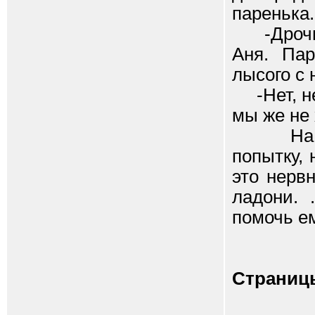
паренька.
-Дрочи е
Аня. Па
лысого с 
-Нет, нет
мы же не 
На это 
попытку, 
это нерв
ладони. 
помочь ем
Страниц