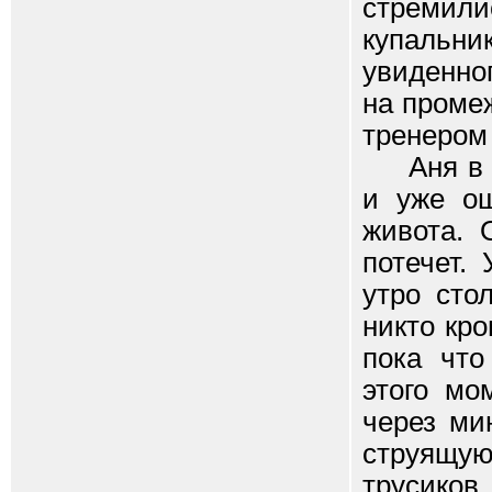
стремил
купальн
увиденног
на проме
тренером 
Аня в то
и уже ощ
живота. 
потечет.
утро сто
никто кро
пока что
этого мо
через ми
струящую
трусик