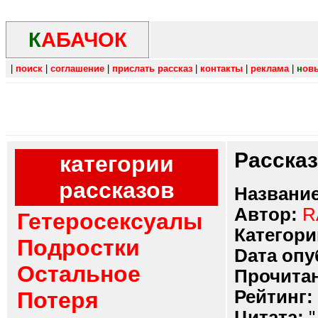
К
АБАЧОК
|
поиск
|
соглашение
|
прислать рассказ
|
контакты
|
реклама
|
н
ов
Расска
категории
рассказов
Название
Автор:
R
Гетеросексуалы
Категори
Подростки
Dата опу
Остальное
Прочитан
Рейтинг:
Потеря
Цитата:
"