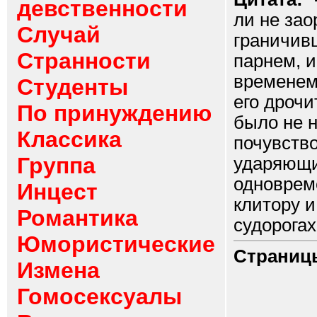
девственности
ли не зао
Случай
граничивш
Странности
парнем, и
временем 
Студенты
его дрочи
По принуждению
было не н
Классика
почувств
Группа
ударяющие
одновреме
Инцест
клитору и
Романтика
судорогах.
Юмористические
Страниц
Измена
Гомосексуалы