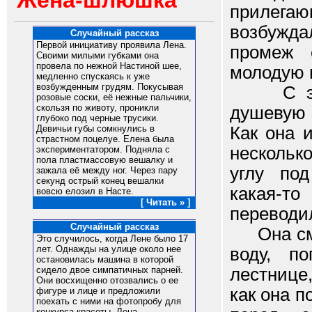
Жена-шлюшка
прилега
возбужд
Случайный рассказ
Первой инициативу проявила Лена.
промеж 
Своими милыми губками она
провела по нежной Настиной шее,
молодую 
медленно спускаясь к уже
возбужденным грудям. Покусывая
С этим
розовые соски, её нежные пальчики,
скользя по животу, проникли
душевую 
глубоко под черные трусики.
Как она 
Девичьи губы сомкнулись в
страстном поцелуе. Елена была
нескольк
экспериментатором. Подняла с
пола пластмассовую вешалку и
углу по
зажала её между ног. Через пару
секунд острый конец вешалки
какая-то
вовсю елозил в Насте.
[ Читать » ]
переводил
Случайный рассказ
Она смел
Это случилось, когда Лене было 17
лет. Однажды на улице около нее
воду, п
остановилась машина в которой
лестнице
сидело двое симпатичных парней.
Они восхищенно отозвались о ее
как она п
фигуре и лице и предложили
поехать с ними на фотопробу для
конкурса красоты. Лена