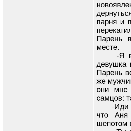
новоявле
дернутьс
парня и 
перекати
Парень в
месте.
-Я вижу
девушка 
Парень вс
же мужчи
они мне 
самцов: 
-Иди ты 
что Аня
шепотом с