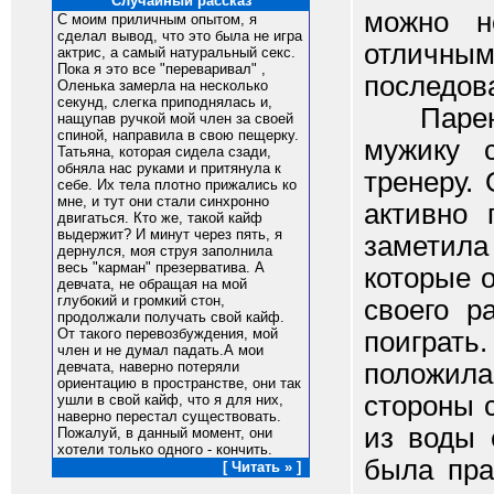
Случайный рассказ
можно н
С моим приличным опытом, я
сделал вывод, что это была не игра
отличны
актрис, а самый натуральный секс.
Пока я это все "переваривал" ,
последов
Оленька замерла на несколько
секунд, слегка приподнялась и,
Парень 
нащупав ручкой мой член за своей
спиной, направила в свою пещерку.
мужику 
Татьяна, которая сидела сзади,
обняла нас руками и притянула к
тренеру.
себе. Их тела плотно прижались ко
мне, и тут они стали синхронно
активно 
двигаться. Кто же, такой кайф
выдержит? И минут через пять, я
заметила
дернулся, моя струя заполнила
весь "карман" презерватива. А
которые 
девчата, не обращая на мой
глубокий и громкий стон,
своего р
продолжали получать свой кайф.
От такого перевозбуждения, мой
поиграт
член и не думал падать.А мои
положила
девчата, наверно потеряли
ориентацию в пространстве, они так
стороны 
ушли в свой кайф, что я для них,
наверно перестал существовать.
из воды 
Пожалуй, в данный момент, они
хотели только одного - кончить.
была пра
[ Читать » ]