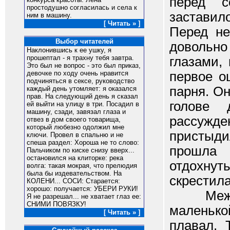
перед с
простодушно согласилась и села к
заставил
ним в машину.
[ Читать » ]
Перед не
Выбор читателей
довольн
Наклонившись к ее ушку, я
прошептал - я трахну тебя завтра.
глазами,
Это был не вопрос - это был приказ,
первое о
девочке по ходу очень нравится
подчиняться в сексе, руководство
парня. О
каждый день утомляет: я оказался
прав. На следующий день я сказал
голове
ей выйти на улицу в три. Посадил в
машину, сзади, завязал глаза и
рассужд
отвез в дом своего товарища,
который любезно одолжил мне
пристыди
ключи. Провел в спальню и не
спеша раздел: Хороша не то слово:
прошла 
Пальчиком по киске снизу вверх...
остановился на клиторке: река
отдохнуть
волга: такая мокрая, что прелюдия
была бы издевательством. На
скрестила
КОЛЕНИ... СОСИ: Старается:
хорошо: получается: УБЕРИ РУКИ!
Между т
Я не разрешал... не хватает глаз ее:
СНИМИ ПОВЯЗКУ!
маленько
[ Читать » ]
плавал. 