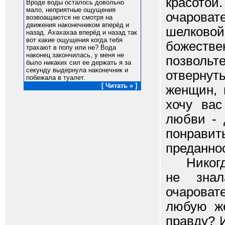
красото
Вроде воды осталось довольно
мало, неприятные ощущения
очароват
возвоащаются не смотря на
движения наконечником вперёд и
шелково
назад. Ахахахаа вперёд и назад так
вот какие ощущения когда тебя
божестве
трахают в попу или не? Вода
наконец закончилась, у меня не
позвольт
было никаких сил ее держать я за
секунду выдернула наконечник и
отвернут
побежала в туалет.
[ Читать » ]
женщин, 
хочу вас
любви - 
понравит
преданно
Никогда 
не знал
очароват
любую же
правду? 