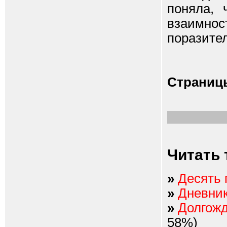
поняла, 
взаимн
поразите
Страниц
Читать 
»
Десять 
»
Дневник
»
Долгожд
58%)