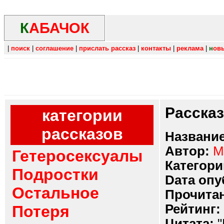
К
АБАЧОК
|
поиск
|
соглашение
|
прислать рассказ
|
контакты
|
реклама
|
н
ов
Расска
категории
рассказов
Название
Автор:
М
Гетеросексуалы
Категори
Подростки
Dата опу
Остальное
Прочитан
Рейтинг:
Потеря
Цитата:
"