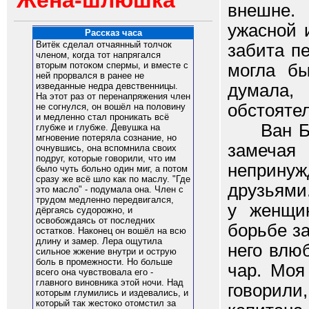
Жена-шлюшка
внешне.
ужасной 
Рассказ часа
Витёк сделал отчаянный толчок
забита п
членом, когда тот напрягался
вторым потоком спермы, и вместе с
могла б
ней прорвался в ранее не
думала
изведанные недра девственницы.
На этот раз от перенапряжения член
обстоятел
не согнулся, он вошёл на половину
и медленно стал проникать всё
Ван Боон
глубже и глубже. Девушка на
мгновение потеряла сознание, но
замеча
очнувшись, она вспомнила своих
подруг, которые говорили, что им
неприну
было чуть больно один миг, а потом
сразу же всё шло как по маслу. "Где
друзьями.
это масло" - подумала она. Член с
трудом медленно передвигался,
у женщи
дёргаясь судорожно, и
освобождаясь от последних
борьбе за
остатков. Наконец он вошёл на всю
длину и замер. Лера ощутила
него влю
сильное жжение внутри и острую
боль в промежности. Но больше
чар. Моя
всего она чувствовала его -
главного виновника этой ночи. Над
говорил
которым глумились и издевались, и
который так жестоко отомстил за