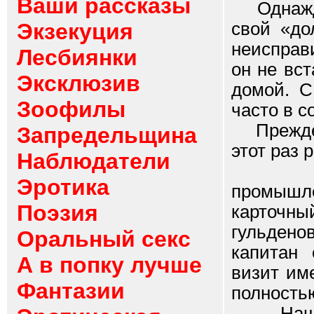
Ваши рассказы
Однажды 
свой «до
Экзекуция
неисправ
Лесбиянки
он не вст
Эксклюзив
домой. С
Зоофилы
часто в с
Прежде я
Запредельщина
этот раз 
Наблюдатели
Мне пр
Эротика
промышл
Поэзия
карточны
гульдено
Оральный секс
капитан 
А в попку лучше
визит им
Фантазии
полность
- Нашем