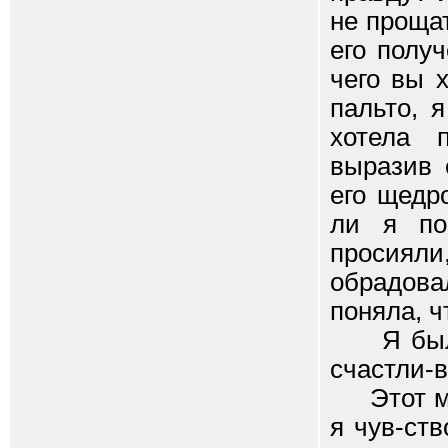
не прощат
его получ
чего вы 
пальто, 
хотела 
выразив 
его щедр
ли я по
просияли,
обрадовал
поняла, ч
Я была 
счастли-в
Этот муж
я чув-ст