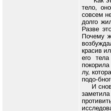
Как это 
тело, он
совсем не
долго жи
Разве эт
Почему ж
возбужда
красив ил
его тела
покорила 
лу, котор
подо-бног
И снова 
заметил
противить
исследов