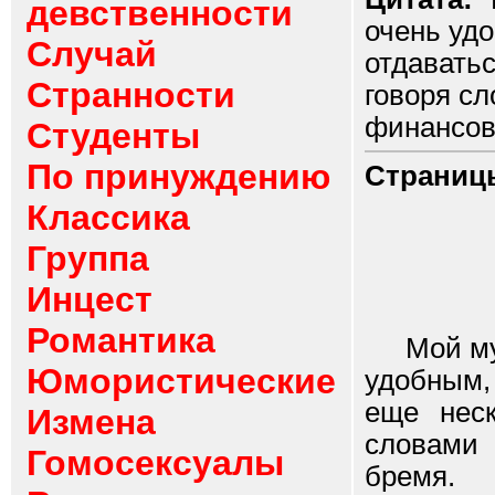
девственности
очень уд
Случай
отдаватьс
Странности
говоря с
финансово
Студенты
По принуждению
Страниц
Классика
Группа
Инцест
Романтика
Мой муж 
Юмористические
удобным,
еще неск
Измена
словами 
Гомосексуалы
бремя.