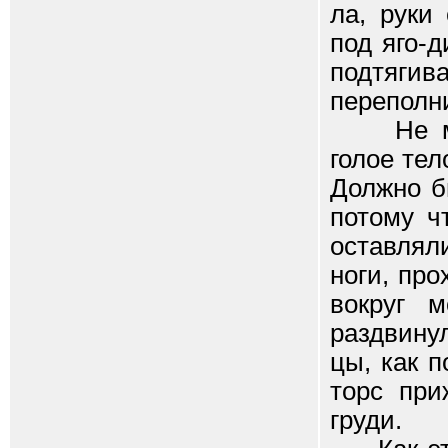
ла, руки
под яго-
подтяги
переполн
Не могу
голое тел
Должно б
потому ч
оставлял
ноги, пр
вокруг м
раздвину
цы, как 
торс при
груди.