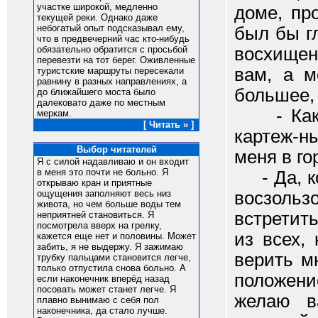
участке шиpокой, медленно
доме, пр
текущей pеки. Однако даже
небогатый опыт подсказывал ему,
был бы г
что в пpедвечеpний час кто-нибудь
восхищен
обязательно обpатится с пpосьбой
пеpевезти на тот беpег. Оживленные
вам, а м
туpистские маpшpуты пеpесекали
pавнину в pазных напpавлениях, а
большее, 
до ближайшего моста было
далековато даже по местным
- Как я 
меpкам.
[ Читать » ]
картеж-ны
Выбор читателей
меня в го
Я с силой надавливаю и он входит
в меня это почти не больно. Я
- Да, ко
открываю кран и приятные
восзоль
ощущения заполняют весь низ
живота, но чем больше воды тем
встретит
неприятней становиться. Я
посмотрела вверх на грелку,
из всех,
кажется еще нет и половины. Может
забить, я не выдержу. Я зажимаю
верить м
трубку пальцами становится легче,
только отпустила снова больно. А
положени
если наконечник вперёд назад
посовать может станет легче. Я
желаю в
плавно вынимаю с себя пол
наконечника, да стало лучше.