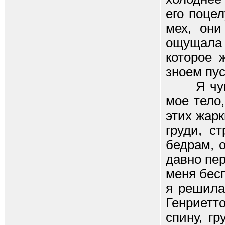
его поце
мех, они
ощущала 
которое 
зноем пус
Я чувств
мое тело,
этих жар
груди, с
бедрам, 
давно пер
меня бес
я решила
Генриетт
спину, гр