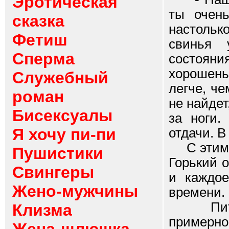
Эротическая
ты очень
сказка
настольк
Фетиш
свинья 
Сперма
состояни
хорошень
Служебный
легче, че
роман
не найдет
Бисексуалы
за ноги.
Я хочу пи-пи
отдачи. В
С этим н
Пушистики
Горький 
Свингеры
и каждое
Жено-мужчины
времени.
Питер 
Клизма
примерно