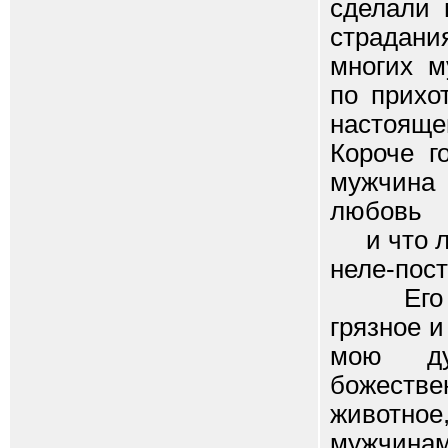
сделали 
страдани
многих м
по прихо
настояще
Короче г
мужчина 
любовь
и что лю
неле-пост
Его объ
грязное 
мою ду
божестве
животное
мужчинам