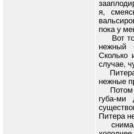
зааплоди
я, смеяс
вальсиро
пока у ме
Вот тогд
нежный б
Сколько 
случае, ч
Питера, 
нежные п
Потом мы
губа-ми
существо
Питера н
снимали 
холоднее