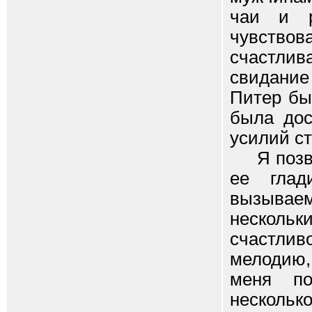
чаи и р
чувство
счастли
свидание
Питер бы
была дос
усилий с
Я позвол
ее глад
вызывае
нескольки
счастли
мелодию, 
меня по
несколь