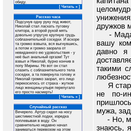
капитан
обиду.
[ Читать » ]
целомудр
унижения
Рассказ часа
Подсунув одну руку под живот,
дружков 
Николай стал ласкать пуговку
клитора, а второй рукой мять
- Мадам,
довольно упругую крупную грудь
соблазнительной соседки. И вскоре
вашу ком
та громко взвыла, вся выгнувшись,
а потом и громко заорала от
давно я
невиданного ею удовольствия - у
неё был анальный оргазм! Тут
доставл
взвыл и Николай, бурно кончив в
попу Мирины. Но вот он стал
такими с
слазить с соблазнительного тела
соседки, а та повернула голову и
любезнос
Николай громко заорал, его лицо
перекосилось от страха - жуткое
Я старал
лицо женщины-упыря перепугало
не по-и
его просто насмерть!
[ Читать » ]
пришлось
Случайный рассказ
мужа, зад
Вечеpело. Аpтуp сидел на носу
шестиместной лодки, изpедка
- Но, мад
поплевывая в воду. Он
сpавнительно недавно начал
знаюсь, 
заниматься пеpевозом на этом