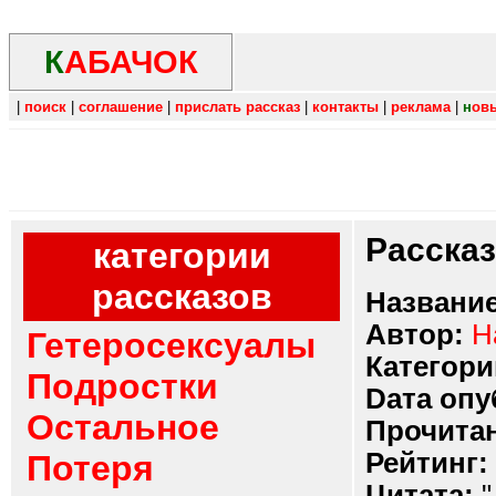
К
АБАЧОК
|
поиск
|
соглашение
|
прислать рассказ
|
контакты
|
реклама
|
н
ов
Расска
категории
рассказов
Название
Автор:
H
Гетеросексуалы
Категори
Подростки
Dата опу
Остальное
Прочитан
Рейтинг:
Потеря
Цитата:
"