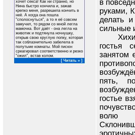
в повсед
хочет секса! Как ни странно, но
Нина быстро кончила и, зажав
руками, 
крепко меня, разрешила кончить в
неё. А когда она пошла
делать 
"сполоснуться", а то я её совсем
замучил, то рядом со мной легла
сильные 
мамочка. Вот даёт - она легла на
животик и подтянула ночнушку,
Хихикну
открыв свою круглую попку, которая
так соблазнительно забелела в
гостья 
полутьме комнаты. Мой писюн
среагировал соответственно и резко
занятом 
"ожил", встав колом.
[ Читать » ]
противо
возбуждё
пять, п
возбужде
гостье в
почувств
волю д
Склонивш
эротичн