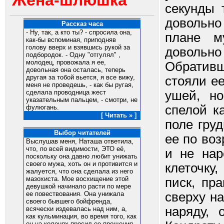
Жена-шлюшка
секунды 
довольно
Рассказ часа
- Ну, так, а кто ты? - спросила она,
плане м
как-бы вспоминая, приподняв
голову вверх и взявшись рукой за
довольно
подбородок. - Одну "отгулял" ,
молодец, провожала я ее,
Обратив
довольная она осталась, теперь
другая за тобой вьется, я все вижу,
стояли ее
меня не проведешь, - как бы ругая,
ушей, но
сделала проводница жест
указательным пальцем, - смотри, не
спелой к
фулюгань.
[ Читать » ]
поле гру
Выбор читателей
ее по воз
Выслушав меня, Наташа ответила,
что, по всей видимости, ЭТО её,
и не нар
поскольку она давно любит унижать
своего мужа, хоть он и противится и
клеточку
жалуется, что она сделала из него
мазохиста. Мое восхищение этой
писк, пр
девушкой начинало расти по мере
сверху на
ее повествования. Она унижала
своего бывшего бойфренда,
наряду, 
всячески издевалась над ним, а,
как кульминация, во время того, как
он на коленях просил ее прощения,