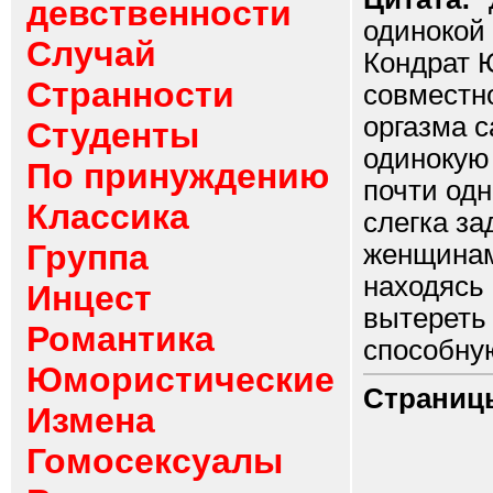
девственности
одинокой
Случай
Кондрат Ю
Странности
совместно
оргазма с
Студенты
одинокую
По принуждению
почти одн
Классика
слегка з
Группа
женщинам
находясь
Инцест
вытереть
Романтика
способную
Юмористические
Страниц
Измена
Гомосексуалы