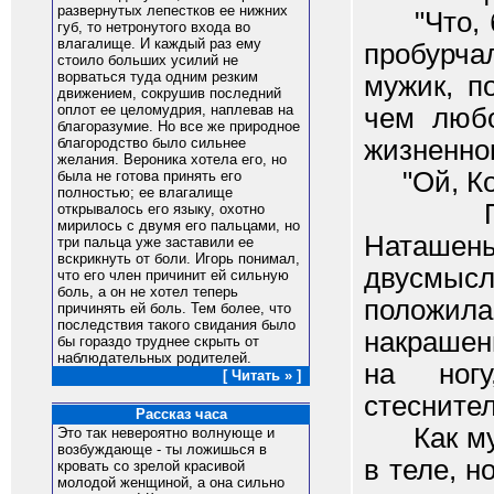
развернутых лепестков ее нижних
"Что, бе
губ, то нетронутого входа во
влагалище. И каждый раз ему
пробурча
стоило больших усилий не
ворваться туда одним резким
мужик, п
движением, сокрушив последний
оплот ее целомудрия, наплевав на
чем любо
благоразумие. Но все же природное
жизненно
благородство было сильнее
желания. Вероника хотела его, но
"Ой, Кон
была не готова принять его
полностью; ее влагалище
Посмея
открывалось его языку, охотно
мирилось с двумя его пальцами, но
Наташен
три пальца уже заставили ее
вскрикнуть от боли. Игорь понимал,
двусмыс
что его член причинит ей сильную
боль, а он не хотел теперь
положил
причинять ей боль. Тем более, что
последствия такого свидания было
накрашен
бы гораздо труднее скрыть от
наблюдательных родителей.
на ног
[ Читать » ]
стеснител
Рассказ часа
Как мужч
Это так невероятно волнующе и
возбуждающе - ты ложишься в
в теле, н
кровать со зрелой красивой
молодой женщиной, а она сильно