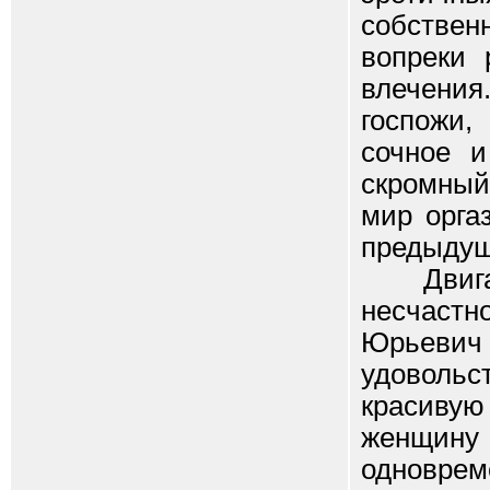
собстве
вопреки 
влечени
госпожи,
сочное и
скромный 
мир орга
предыдущ
Двиг
несчастн
Юрьевич 
удовольс
красиву
женщину
одноврем