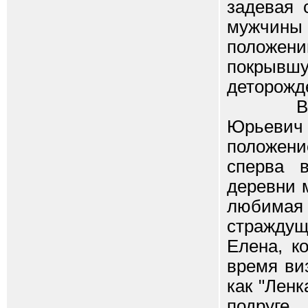
задевая 
мужчины е
положени
покрывш
деторожд
Выполн
Юрьевич
положен
сперва 
деревни м
любима
стражду
Елена, к
время ви
как "Ленк
подруге