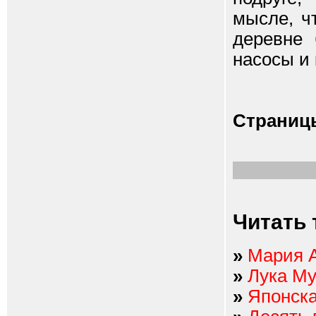
мысле, ч
деревне 
насосы и 
Страниц
Читать 
»
Мария А
»
Лука М
»
Японска