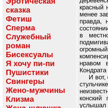
Эротическая
деревенс
красный 
сказка
менее за
Фетиш
правда, 
Сперма
состоянии
в местн
Служебный
подмигив
роман
огромны
Бисексуалы
компенс
Я хочу пи-пи
нравом 
Кондрата
Пушистики
И вот, с
Свингеры
стульчик
Жено-мужчины
неизвес
Клизма
конский 
услышал 