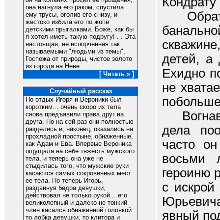
Кондрату
она нагнула его раком, спустила
Обратила
ему трусы, оголив его снизу, и
жестоко избила его по жопе
банально
детскими прыгалками. Боже, как бы
я хотел иметь такую подругу! . . Эта
скважине,
настоящая, не испорченная так
называемыми "людьми из темы",
детей, а
Госпожа от природы, чистое золото
из города на Неве.
Ехидно п
[ Читать » ]
не хвата
Случайный рассказ
побольше
Но отдых Игоря и Вероники был
коротким... очень скоро их тела
Вогнав е
снова предъявили права друг на
друга. Но на сей раз они полностью
дела по
разделись и, наконец, оказались на
прохладной простыне, обнаженные,
часто он
как Адам и Ева. Впервые Вероника
ощущала на себе тяжесть мужского
восьми 
тела, и теперь она уже не
стыдилась того, что мужские руки
героиню 
касаются самых сокровенных мест
ее тела. Но теперь Игорь,
с искрой
раздвинув бедра девушки,
действовал не только рукой... его
Юрьевича
великолепный и далеко не тонкий
член касался обнаженной головкой
явный под
то лобка девушки, то клитора и