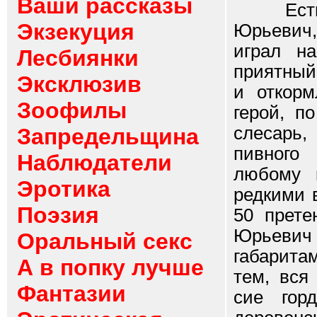
Ваши рассказы
Есть та
Экзекуция
Юрьевич,
играл н
Лесбиянки
приятный
Эксклюзив
и откор
Зоофилы
герой, п
слесарь,
Запредельщина
пивного
Наблюдатели
любому к
Эротика
редкими 
Поэзия
50 прете
Юрьеви
Оральный секс
габарита
А в попку лучше
тем, вся
Фантазии
сие гор