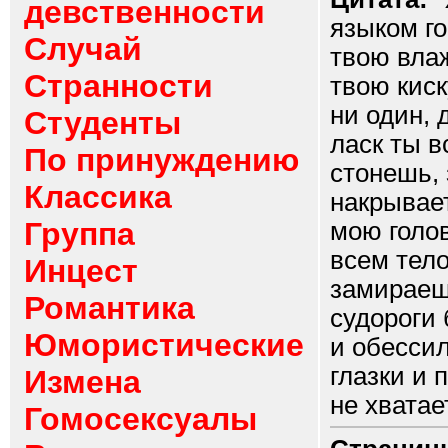
девственности
языком го
Случай
твою вла
Странности
твою киск
ни один, 
Студенты
ласк ты в
По принуждению
стонешь, 
Классика
накрывае
Группа
мою голо
всем тело
Инцест
замираешь
Романтика
судороги
Юмористические
и обессил
глазки и 
Измена
не хватает
Гомосексуалы