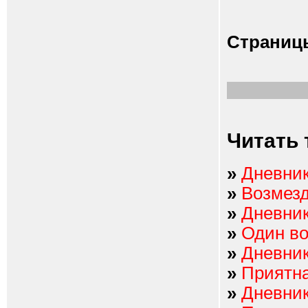
Страниц
Читать 
»
Дневник
»
Возмез
»
Дневник
»
Один в
»
Дневник
»
Приятна
»
Дневник