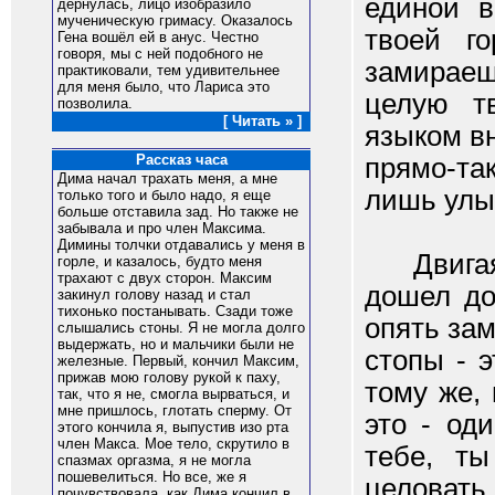
единой в
дёрнулась, лицо изобразило
мученическую гримасу. Оказалось
твоей г
Гена вошёл ей в анус. Честно
говоря, мы с ней подобного не
замираеш
практиковали, тем удивительнее
для меня было, что Лариса это
целую т
позволила.
[ Читать » ]
языком вн
Рассказ часа
прямо-та
Дима начал трахать меня, а мне
лишь улы
только того и было надо, я еще
больше отставила зад. Но также не
забывала и про член Максима.
Димины толчки отдавались у меня в
Двигаясь
горле, и казалось, будто меня
трахают с двух сторон. Максим
дошел до
закинул голову назад и стал
тихонько постанывать. Сзади тоже
опять за
слышались стоны. Я не могла долго
выдержать, но и мальчики были не
стопы - 
железные. Первый, кончил Максим,
прижав мою голову рукой к паху,
тому же,
так, что я не, смогла вырваться, и
мне пришлось, глотать сперму. От
это - од
этого кончила я, выпустив изо рта
член Макса. Мое тело, скрутило в
тебе, ты
спазмах оргазма, я не могла
пошевелиться. Но все, же я
целоват
почувствовала, как Дима кончил в