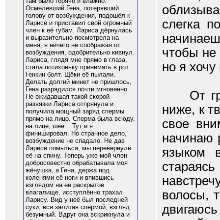
там было горячо и влажно.
облизыва
Осмелевший Гена, потерявший
голову от возбуждения, подошёл к
слегка п
Ларисе и приставил свой огромный
член к её губам. Лариса дёрнулась
начинае
и выразительно посмотрела на
меня, я ничего не соображая от
чтобы не 
возбуждения, одобрительно кивнул.
Лариса, глядя мне прямо в глаза,
но я хочу
стала потихоньку принимать в рот
Генкин болт. Щёки её пылали.
Делать долгий минет не пришлось,
Гена разрядился почти мгновенно.
От груд
Не ожидавшая такой скорой
развязки Лариса отпрянула и
ниже, к т
получила мощный заряд спермы
прямо на лицо. Сперма была всюду,
свое вни
на лице, шее....Тут и я
финишировал. Но странное дело,
начинаю 
возбуждение не спадало. Не дав
Ларисе помыться, мы перевернули
языком в
её на спину. Теперь уже мой член
добросовестно обрабатывала моя
стараяс
жёнушка, а Гена, держа под
навстреч
коленями её ноги и впившись
взглядом на её раскрытое
волосы, 
влагалище, исступлённо трахал
Ларису. Вид у неё был последней
двигаюсь 
суки, вся залитая спермой, взгляд
безумный. Вдруг она вскрикнула и