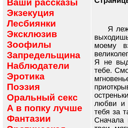
Страниц
Ваши рассказы
Экзекуция
Лесбиянки
Я лежу н
Эксклюзив
выходишь
Зоофилы
моему в
великолеп
Запредельщина
Я не выд
Наблюдатели
тебе. См
Эротика
мгновен
Поэзия
приоткр
остреньк
Оральный секс
любви и 
А в попку лучше
тебя за 
Фантазии
Сначала 