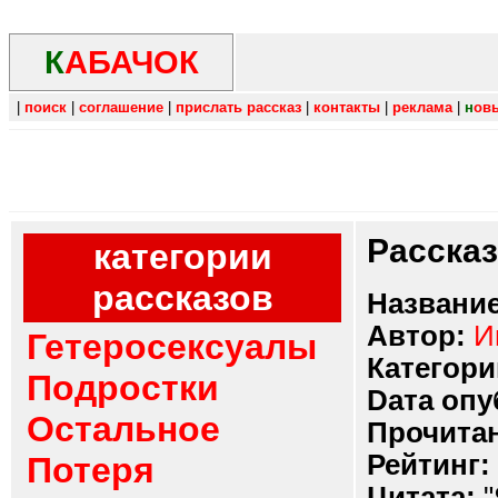
К
АБАЧОК
|
поиск
|
соглашение
|
прислать рассказ
|
контакты
|
реклама
|
н
ов
Расска
категории
рассказов
Название
Автор:
И
Гетеросексуалы
Категори
Подростки
Dата опу
Остальное
Прочитан
Рейтинг:
Потеря
Цитата:
"