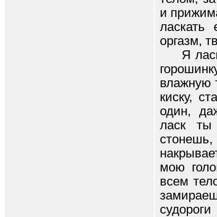
и прижим
ласкать 
оргазм, т
Я лас
горошин
влажную 
киску, с
один, да
ласк ты
стонешь,
накрывае
мою голо
всем тел
замирае
судороги