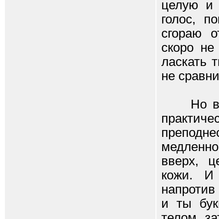
целую и 
голос, п
сгораю о
скоро не
ласкать 
не сравн
Но вечн
практиче
преподн
медленно
вверх, 
кожи. И
напротив
и ты бук
телом, з