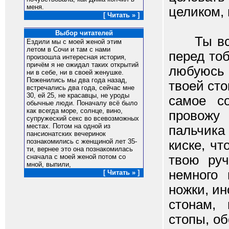
меня.
целиком,
[ Читать » ]
Выбор читателей
Ты все т
Ездили мы с моей женой этим
летом в Сочи и там с нами
перед то
произошла интересная история,
причём я не ожидал таких открытий
любуюсь
ни в себе, ни в своей женушке.
Поженились мы два года назад,
твоей сто
встречались два года, сейчас мне
30, ей 25, не красавцы, не уроды
самое со
обычные люди. Поначалу всё было
как всегда море, солнце, вино,
провожу
супружеский секс во всевозможных
местах. Потом на одной из
пальчика
пансионатских вечеринок
познакомились с женщиной лет 35-
киске, чт
ти, вернее это она познакомилась
твою руч
сначала с моей женой потом со
мной, выпили,
немного
[ Читать » ]
ножки, и
стонам, 
стопы, о