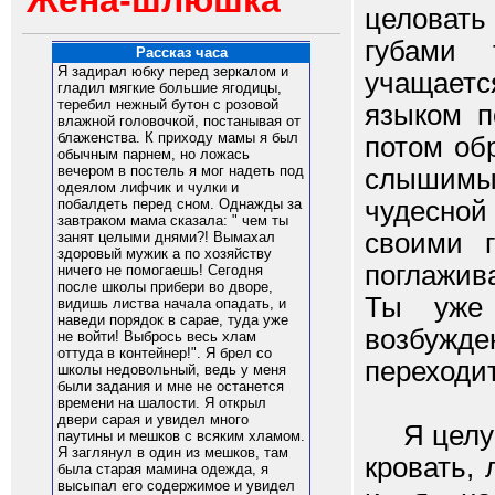
Жена-шлюшка
целовать
губами 
Рассказ часа
Я задирал юбку перед зеркалом и
учащаетс
гладил мягкие большие ягодицы,
теребил нежный бутон с розовой
языком п
влажной головочкой, постанывая от
блаженства. К приходу мамы я был
потом об
обычным парнем, но ложась
вечером в постель я мог надеть под
слышимый
одеялом лифчик и чулки и
чудесной
побалдеть перед сном. Однажды за
завтраком мама сказала: " чем ты
своими г
занят целыми днями?! Вымахал
здоровый мужик а по хозяйству
поглажив
ничего не помогаешь! Сегодня
после школы прибери во дворе,
Ты уже
видишь листва начала опадать, и
наведи порядок в сарае, туда уже
возбужде
не войти! Выбрось весь хлам
оттуда в контейнер!". Я брел со
переходит
школы недовольный, ведь у меня
были задания и мне не останется
времени на шалости. Я открыл
двери сарая и увидел много
Я целую 
паутины и мешков с всяким хламом.
Я заглянул в один из мешков, там
кровать,
была старая мамина одежда, я
высыпал его содержимое и увидел