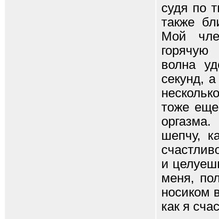
судя по 
также бл
Мой чле
горячую 
волна уд
секунд, а
нескольк
тоже еще
оргазма.
шепчу, к
счастлив
и целуеш
меня, по
носиком 
как я сча