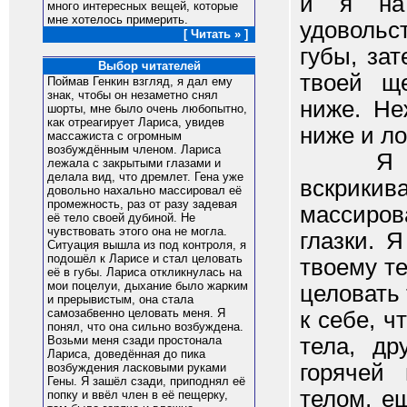
и я на 
много интересных вещей, которые
мне хотелось примерить.
удовольс
[ Читать » ]
губы, за
Выбор читателей
твоей щ
Поймав Генкин взгляд, я дал ему
знак, чтобы он незаметно снял
ниже. Не
шорты, мне было очень любопытно,
как отреагирует Лариса, увидев
ниже и ло
массажиста с огромным
возбуждённым членом. Лариса
Я резко
лежала с закрытыми глазами и
делала вид, что дремлет. Гена уже
вскрик
довольно нахально массировал её
промежность, раз от разу задевая
массиро
её тело своей дубиной. Не
чувствовать этого она не могла.
глазки. 
Ситуация вышла из под контроля, я
подошёл к Ларисе и стал целовать
твоему те
её в губы. Лариса откликнулась на
мои поцелуи, дыхание было жарким
целовать
и прерывистым, она стала
самозабвенно целовать меня. Я
к себе, ч
понял, что она сильно возбуждена.
тела, др
Возьми меня сзади простонала
Лариса, доведённая до пика
горячей
возбуждения ласковыми руками
Гены. Я зашёл сзади, приподнял её
телом, е
попку и ввёл член в её пещерку,