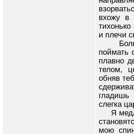
направ
взорвать
вхожу в 
тихонько
и плечи с
Больше 
поймать 
плавно д
телом, ц
обняв теб
сдержива
гладишь 
слегка ца
Я медлен
становят
мою спин