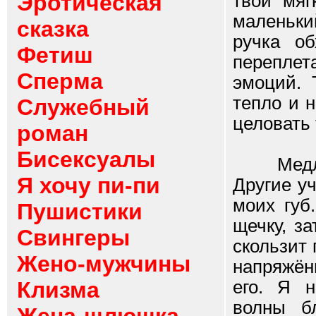
Эротическая
твои мяг
маленьки
сказка
ручка о
Фетиш
переплет
Сперма
эмоций.
тепло и н
Служебный
целовать 
роман
Бисексуалы
Медленн
Я хочу пи-пи
Другие у
моих губ
Пушистики
щечку, з
Свингеры
скользит
Жено-мужчины
напряжён
Клизма
его. Я н
волны б