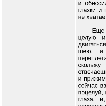
и обесси
глазки и
не хватае
Еще нек
целую и
двигатьс
шею, и,
переплет
скольжу 
отвечаеш
и прижима
сейчас в
поцелуй,
глаза, и