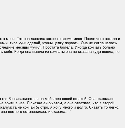
 в меня. Так она ласкала какое то время меня. После чего встала и
олижи, типа куни сделай, чтобы целку порвать. Она не соглашалась
последние месяцы мучил. Простата болела. Иногда кончать больно
ть себя. Когда она вышла из комнаты она не сказала куда пошла, но
а как-бы насаживаться на мой член своей щелкой. Она оказалась
е войти в неё. Я сказал ей об этом, а она ответила, что я второй
алуйста не кончай быстро, я хочу много и долго. Сказать то легко,
она немного остановилась и сказала:..."