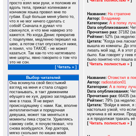
[
Читать полностью »
]
просто взял мои руки, и положив их
вдоль тела, прижал коленками и
кончиком языка провел мне по
Название:
На страпоне
губам. Ещё больше меня убило то,
Автор:
Владимир
что я не мог ничего сделать с
Категории:
А в попку луч
собой! Сначала я думал что
Dата опубликования:
Чет
свихнулся, и что мне наверно это
Прочитано раз:
37182 (за
кажется. Но когда Денис прекратив
Рейтинг:
52% (за неделю:
с поцелуями, медленно перешел на
Цитата:
"Когда она ласкал
шею, а потом стал опускаться ниже,
вышла из комнаты. До это
я понял, что ТАКОЕ - не может
лизать мой зад. А в этот
казаться. Так как-то что натягивало
было. Как говорят у геев
мне шорты, явно говорило о том что
было понятно что пошла он
это не сон.
[
Читать полностью »
]
[ Читать » ]
Название:
Отомстил в по
Выбор читателей
Автор:
radiostation01
Она вскинула свой бесстыжий
Категории:
А в попку луч
взгляд на меня и стала сладко
Dата опубликования:
Чет
постанывать, в такт движениям
Прочитано раз:
66435 (за
ебущего ее хуя, дерзко заглядывая
Рейтинг:
79% (за неделю:
мне в глаза. Я не верил
Цитата:
"Войди в меня, я 
происходящему с нами. Как, вполне
настолько узкой, что если
интеллигентная и порядочная
мужчина в её жизни. Прод
девушка, может так меняться в
а я продолжая трахать её
моменты пика страсти. Удивляясь
[
Читать полностью »
]
самому себе, я почувствовал, что
снова возбудился. Хер доктора,
мягко скользил по кишке моей