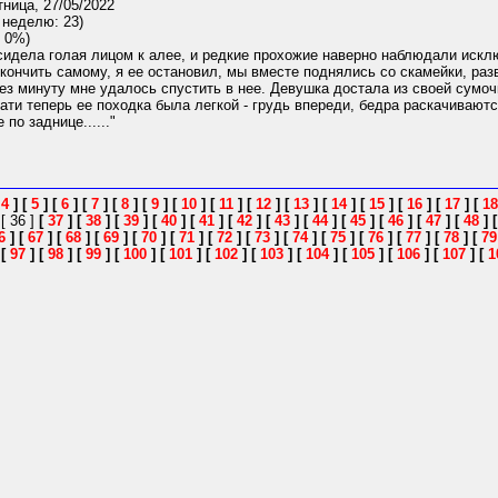
ница, 27/05/2022
 неделю: 23)
 0%)
сидела голая лицом к алее, и редкие прохожие наверно наблюдали искл
 кончить самому, я ее остановил, мы вместе поднялись со скамейки, разв
ерез минуту мне удалось спустить в нее. Девушка достала из своей сумо
ати теперь ее походка была легкой - грудь впереди, бедра раскачиваютс
по заднице......"
[
4
]
[
5
]
[
6
]
[
7
]
[
8
]
[
9
]
[
10
]
[
11
]
[
12
]
[
13
]
[
14
]
[
15
]
[
16
]
[
17
]
[
18
]
[ 36 ]
[
37
]
[
38
]
[
39
]
[
40
]
[
41
]
[
42
]
[
43
]
[
44
]
[
45
]
[
46
]
[
47
]
[
48
]
6
]
[
67
]
[
68
]
[
69
]
[
70
]
[
71
]
[
72
]
[
73
]
[
74
]
[
75
]
[
76
]
[
77
]
[
78
]
[
79
]
[
97
]
[
98
]
[
99
]
[
100
]
[
101
]
[
102
]
[
103
]
[
104
]
[
105
]
[
106
]
[
107
]
[
1