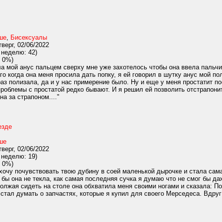
ше
,
Бисексуалы
верг, 02/06/2022
 неделю: 42)
 0%)
а мой анус пальцем сверху мне уже захотелось чтобы она ввела пальчик
го когда она меня просила дать попку, я ей говорил в шутку анус мой п
 раз полизала, да и у нас примерение было. Ну и еще у меня простатит 
 проблемы с простатой редко бывают. И я решил ей позволить отстрапони
а за страпоном...."
езде
ше
верг, 02/06/2022
 неделю: 19)
 0%)
хочу почувствовать твою дубину в соей маленькой дырочке и стала сам
 бы она не текла, как самая последняя сучка я думаю что не смог бы даж
олжая сидеть на столе она обхватила меня своими ногами и сказала: Пож
 стал думать о запчастях, которые я купил для своего Мерседеса. Вдруг 