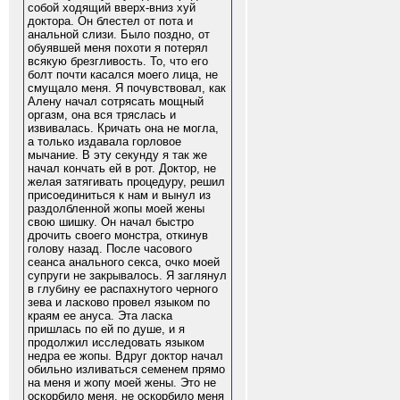
собой ходящий вверх-вниз хуй
доктора. Он блестел от пота и
анальной слизи. Было поздно, от
обуявшей меня похоти я потерял
всякую брезгливость. То, что его
болт почти касался моего лица, не
смущало меня. Я почувствовал, как
Алену начал сотрясать мощный
оргазм, она вся тряслась и
извивалась. Кричать она не могла,
а только издавала горловое
мычание. В эту секунду я так же
начал кончать ей в рот. Доктор, не
желая затягивать процедуру, решил
присоединиться к нам и вынул из
раздолбленной жопы моей жены
свою шишку. Он начал быстро
дрочить своего монстра, откинув
голову назад. После часового
сеанса анального секса, очко моей
супруги не закрывалось. Я заглянул
в глубину ее распахнутого черного
зева и ласково провел языком по
краям ее ануса. Эта ласка
пришлась по ей по душе, и я
продолжил исследовать языком
недра ее жопы. Вдруг доктор начал
обильно изливаться семенем прямо
на меня и жопу моей жены. Это не
оскорбило меня, не оскорбило меня