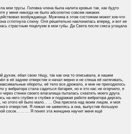
ла мои трусы. Головка члена была налита кровью так, как будто
отя у меня никогда не было абсолютно совсем никаких
действовал возбуждающе. Мужчина в этом состоянии может кое-что
 она сглотнула слюну. Оля решительно наклонилась вперед, и вот ее
илась страстным поцелуем в мои губы. Да Света после секса угощала
й духом, ебал свою тёщу, так как она то описывала, в нашем
ёл в её заднее отверстие и начал мерно и не спеша её натягивать,
 максимальные обороты, её тело все дрожало, и мне не приходилось
о у вибратора стала садиться батарея, но и это нас не огорчило, я
и через стенки своего влагалища пыталась схватить моего друга.
сь на него глубже и глубже и подражая работе вибратора дергать
 но этого ей было мало... ... Она присела над моим лицом, и моя
ьного отверстия. Я лежал не шевелясь а она, выпустив большую
й сосок... ... ... Я понял эта женщина научит меня ещё