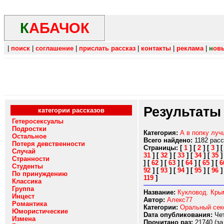
К
АБАЧОК
|
поиск
|
соглашение
|
прислать рассказ
|
контакты
|
реклама
|
н
ов
Результаты
категории рассказов
Гетеросексуалы
Подростки
Категория:
А в попку луч
Остальное
Всего найдено:
1182 рас
Потеря девственности
Страницы:
[
1
]
[
2
]
[
3
]
Случай
31
]
[
32
]
[
33
]
[
34
]
[
35
Странности
]
[
62
]
[
63
]
[
64
]
[
65
]
[
6
Студенты
92
]
[
93
]
[
94
]
[
95
]
[
96
По принуждению
119
]
Классика
Группа
Название:
Кукловод. Кры
Инцест
Автор:
Алекс77
Романтика
Категории:
Оральный сек
Юмористические
Dата опубликования:
Чет
Измена
Прочитано раз:
21740 (за