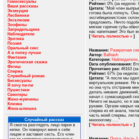
Гомосексуалы
Рейтинг:
0% (за неделю: 
Ваши рассказы
Цитата:
"Мой член выпрыгн
Экзекуция
готова была лопнуть. Она
Лесбиянки
эксгибиционистских скло
Эксклюзив
предложить. Нечто подобн
Зоофилы
мягкие горячие губы обво
Запредельщина
нас напитками! Это был во
Наблюдатели
[
Читать полностью »
]
Эротика
Поэзия
Оральный секс
Название:
Развратная сем
А в попку лучше
Автор:
Balhash
Фантазии
Категории:
Наблюдатели
Эротическая сказка
Dата опубликования:
Вто
Фетиш
Прочитано раз:
48163 (за
Сперма
Рейтинг:
67% (за неделю:
Служебный роман
Цитата:
"А после мы одели
Бисексуалы
виртуальном романе. Но м
Я хочу пи-пи
но она чуть отстранив ме
Пушистики
делать никаких движений, 
Свингеры
начал с сумасшедшей скор
Жено-мужчины
Ничего не вышло, но я за
Клизма
руками. Оргазм накрыл на
Жена-шлюшка
сперма из её анала, текл
часть моей спермы, легла 
Случайный рассказ
мноооогому......"
[
Читать полностью »
]
Я смогла разглядеть лицо парня в
кепке. Он повернул меня к себе
лицом и заставил сесть. Его член
Название:
Пурга. Часть 1
как-то неприятно увеличивался в