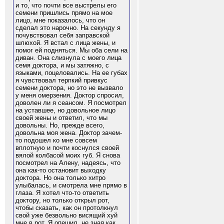
и то, что почти все выстрелы его
семени пришлись прямо на мое
лицо, мне показалось, что он
сделал это нарочно. На секунду я
почувствовал себя заправской
шлюхой. Я встал с лица жены, и
помог ей подняться. Мы оба сели на
диван. Она слизнула с моего лица
семя доктора, и мы затяжно, с
языками, поцеловались. На ее губах
я чувствовал терпкий привкус
семени доктора, но это не вызвало
у меня омерзения. Доктор спросил,
доволен ли я сеансом. Я посмотрел
на уставшее, но довольное лицо
своей жены и ответил, что мы
довольны. Но, прежде всего,
довольна моя жена. Доктор зачем-
то подошел ко мне совсем
вплотную и почти коснулся своей
вялой колбасой моих губ. Я снова
посмотрел на Алену, надеясь, что
она как-то остановит выходку
доктора. Но она только хитро
улыбалась, и смотрела мне прямо в
глаза. Я хотел что-то ответить
доктору, но только открыл рот,
чтобы сказать, как он протолкнул
свой уже безвольно висящий хуй
мне в рот. Я опешил, не зная как