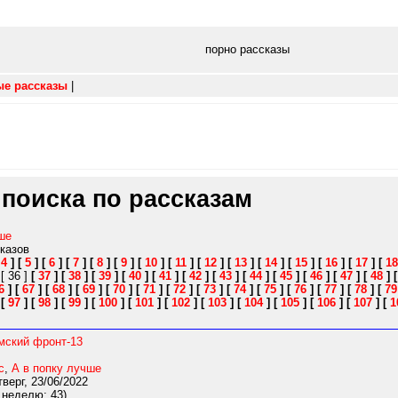
порно рассказы
ые рассказы
|
 поиска по рассказам
ше
сказов
[
4
]
[
5
]
[
6
]
[
7
]
[
8
]
[
9
]
[
10
]
[
11
]
[
12
]
[
13
]
[
14
]
[
15
]
[
16
]
[
17
]
[
18
]
[ 36 ]
[
37
]
[
38
]
[
39
]
[
40
]
[
41
]
[
42
]
[
43
]
[
44
]
[
45
]
[
46
]
[
47
]
[
48
]
6
]
[
67
]
[
68
]
[
69
]
[
70
]
[
71
]
[
72
]
[
73
]
[
74
]
[
75
]
[
76
]
[
77
]
[
78
]
[
79
]
[
97
]
[
98
]
[
99
]
[
100
]
[
101
]
[
102
]
[
103
]
[
104
]
[
105
]
[
106
]
[
107
]
[
1
мский фронт-13
с
,
А в попку лучше
верг, 23/06/2022
 неделю: 43)