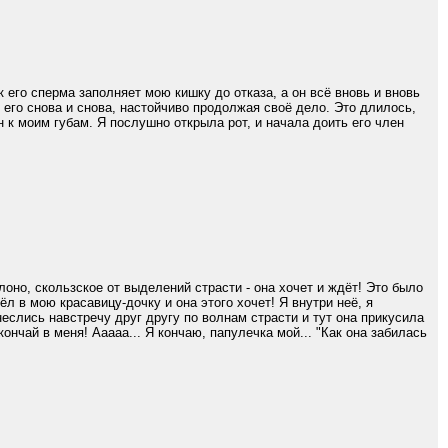
к его сперма заполняет мою кишку до отказа, а он всё вновь и вновь
его снова и снова, настойчиво продолжая своё дело. Это длилось,
 к моим губам. Я послушно открыла рот, и начала доить его член
оно, скользское от выделений страсти - она хочет и ждёт! Это было
шёл в мою красавицу-дочку и она этого хочет! Я внутри неё, я
неслись навстречу друг другу по волнам страсти и тут она прикусила
ончай в меня! Ааааа... Я кончаю, папулечка мой... "Как она забилась