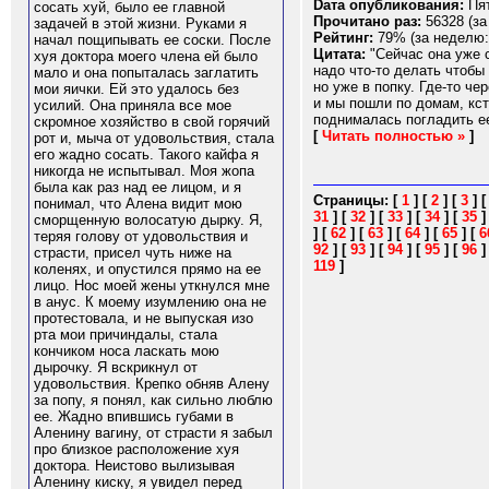
Dата опубликования:
Пят
сосать хуй, было ее главной
Прочитано раз:
56328 (за
задачей в этой жизни. Руками я
Рейтинг:
79% (за неделю:
начал пощипывать ее соски. После
Цитата:
"Сейчас она уже 
хуя доктора моего члена ей было
надо что-то делать чтобы
мало и она попыталась заглатить
но уже в попку. Где-то ч
мои яички. Ей это удалось без
и мы пошли по домам, кст
усилий. Она приняла все мое
поднималась погладить ее 
скромное хозяйство в свой горячий
[
Читать полностью »
]
рот и, мыча от удовольствия, стала
его жадно сосать. Такого кайфа я
никогда не испытывал. Моя жопа
была как раз над ее лицом, и я
Страницы:
[
1
]
[
2
]
[
3
]
понимал, что Алена видит мою
31
]
[
32
]
[
33
]
[
34
]
[
35
сморщенную волосатую дырку. Я,
]
[
62
]
[
63
]
[
64
]
[
65
]
[
6
теряя голову от удовольствия и
92
]
[
93
]
[
94
]
[
95
]
[
96
страсти, присел чуть ниже на
119
]
коленях, и опустился прямо на ее
лицо. Нос моей жены уткнулся мне
в анус. К моему изумлению она не
протестовала, и не выпуская изо
рта мои причиндалы, стала
кончиком носа ласкать мою
дырочку. Я вскрикнул от
удовольствия. Крепко обняв Алену
за попу, я понял, как сильно люблю
ее. Жадно впившись губами в
Аленину вагину, от страсти я забыл
про близкое расположение хуя
доктора. Неистово вылизывая
Аленину киску, я увидел перед