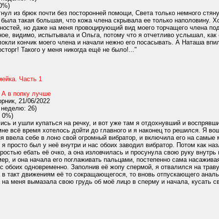
0%)
ул из брюк почти без посторонней помощи, Света только немного стяну
 была такая большая, что кожа члена скрывала ее только наполовину. Х
нностей, но даже на меня провоцирующий вид моего торчащего члена по
ое, видимо, испытывала и Ольга, потому что я отчетливо услышал, как
локли кончик моего члена и начали нежно его посасывать. А Наташа вп
сторг! Такого у меня никогда ещё не было!..."
ейка. Часть 1
,
А в попку лучше
рник, 21/06/2022
 неделю: 26)
 0%)
сь и ушли купаться на речку, и вот уже там я отдохнувший и воспрявши
не всё время хотелось дойти до главного и я наконец то решился. Я вош
ня ввела себе в лоно свой огромный вибратор, и включила его на самые
я просто был у неё внутри и нас обоих заводил вибратор. Потом как назл
остью ебать её очко, а она изловчилась и просунула свою руку внутрь 
мер, и она начала его поглаживать пальцами, постепенно сама насаживая
с обоих одновременно. Заполнив её жопу спермой, я отвалился на траву,
а в такт движениям её то сокращающегося, то вновь отпускающего анал
на меня вымазала свою грудь об моё лицо в сперму и начала, кусать сво