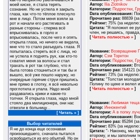
Автор:
Ilia Zlotnikov
моей киске, я стала терять
Категории:
Подростки
,
Гр
сознание. Но не успела я закрыть
Dата опубликования:
Пон
глаза, как что-то тёплое плеснуло
Прочитано раз:
88839 (за
мне в лицо. Потом меня взяли за
Рейтинг:
75% (за неделю:
рот и начали его растягивать в
Цитата:
"Я положил ее рук
разные стороны - сперма всё
член, не решаясь, правда,
впрыскивалась в горло и
[
Читать полностью »
]
впрыскивалась, после чего я опять
открыла глаза, но ничего не видела,
мне что то стало разъедать глаза. Я
Название:
Возвращение П
попыталась стереть всё с лица, но
Автор:
Сэм Торнтон
не успела я поднять рук, как кто-то
Категории:
Подростки
,
Гр
схватил меня за волосы и стал
Dата опубликования:
Вто
трахать в рот так глубоко, что я
Прочитано раз:
154121 (з
была готова стошниться и так бы и
Рейтинг:
73% (за неделю:
вышло, всё уже пошло наружу, но
Цитата:
"Толстая молодая
очередные горячие струи пришлись
Полину по щеке и велел и
мне прямо в глотку, я всё невольно
[
Читать полностью »
]
проглотила и упала. Надо мной
раздавались крики и какие-то
толчки. Я открыла глаза, надо мной
Название:
Любимая теща
стояло два милиционера, они нас
Автор:
Иннокентий
отвезли в больницу...
Категории:
А в попку луч
[ Читать » ]
Dата опубликования:
Вос
Прочитано раз:
85284 (за
Выбор читателей
Рейтинг:
83% (за неделю:
Я не до конца еще осознавая
Цитата:
"- Наконец, мы пр
произошедшего, сначала пытался
второму, и мы заполним те
освободиться из его объятий. Но он