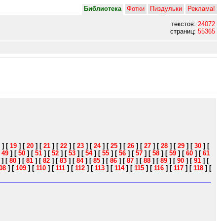
Библиотека
Фотки
Пиздульки
Реклама!
текстов:
24072
страниц:
55365
]
[
19
]
[
20
]
[
21
]
[
22
]
[
23
]
[
24
]
[
25
]
[
26
]
[
27
]
[
28
]
[
29
]
[
30
]
[
[
49
]
[
50
]
[
51
]
[
52
]
[
53
]
[
54
]
[
55
]
[
56
]
[
57
]
[
58
]
[
59
]
[
60
]
[
61
]
[
80
]
[
81
]
[
82
]
[
83
]
[
84
]
[
85
]
[
86
]
[
87
]
[
88
]
[
89
]
[
90
]
[
91
]
[
08
]
[
109
]
[
110
]
[
111
]
[
112
]
[
113
]
[
114
]
[
115
]
[
116
]
[
117
]
[
118
]
[