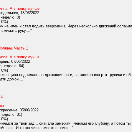
уппа
,
А в попку лучше
едельник, 13/06/2022
 неделю: 0)
 0%)
у на член и стал водить вверх-вниз. Через несколько движений ослабил
 сжимать руку...."
олины. Часть 1
уппа
,
А в попку лучше
рник, 07/06/2022
а неделю: 64)
 0%)
 женщина поднялась на дрожащие ноги, вытащила изо рта трусики и об
дти домой...."
 4
ше
кресенье, 05/06/2022
 неделю: 31)
 0%)
имемся за твой зад... сначала замерим членами его глубину, а потом т
бя всю. И ты кончишь вместе с нами...."