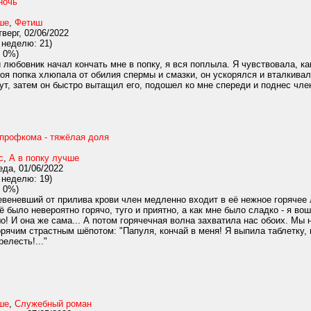
ночь
ше
,
Фетиш
верг, 02/06/2022
 неделю: 21)
 0%)
 любовник начал кончать мне в попку, я вся поплыла. Я чувствовала, ка
я попка хлюпала от обилия спермы и смазки, он ускорялся и вталкивал 
т, затем он быстро вытащил его, подошел ко мне спереди и поднес член
профкома - тяжёлая доля
с
,
А в попку лучше
да, 01/06/2022
 неделю: 19)
 0%)
веневший от прилива крови член медленно входит в её нежное горячее л
её было невероятно горячо, туго и приятно, а как мне было сладко - я во
шо! И она же сама... А потом горячечная волна захватила нас обоих. Мы 
рячим страстным шёпотом: "Папуля, кончай в меня! Я выпила таблетку, к
елесть!..."
ше
,
Служебный роман