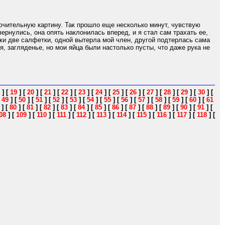
ючительную картину. Так прошло еще несколько минут, чувствую
ернулись, она опять наклонилась вперед, и я стал сам трахать ее,
чки две салфетки, одной вытерла мой член, другой подтерлась сама
я, загляденье, но мои яйца были настолько пусты, что даже рука не
]
[
19
]
[
20
]
[
21
]
[
22
]
[
23
]
[
24
]
[
25
]
[
26
]
[
27
]
[
28
]
[
29
]
[
30
]
[
[
49
]
[
50
]
[
51
]
[
52
]
[
53
]
[
54
]
[
55
]
[
56
]
[
57
]
[
58
]
[
59
]
[
60
]
[
61
]
[
80
]
[
81
]
[
82
]
[
83
]
[
84
]
[
85
]
[
86
]
[
87
]
[
88
]
[
89
]
[
90
]
[
91
]
[
08
]
[
109
]
[
110
]
[
111
]
[
112
]
[
113
]
[
114
]
[
115
]
[
116
]
[
117
]
[
118
]
[