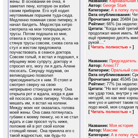
Название:
Карнавальная 
жены. В основании ее очка, я
Автор:
George Stark
заметил пену, которую он взбил
Категории:
А в попку луч
своим прибором. Его хуй ходил
Dата опубликования:
Чет
неутомимым поршнем туда-сюда.
Прочитано раз:
20484 (за
Медленно поминая свою пипирку, я
Рейтинг:
66% (за неделю:
начал балдеть. Медсестра хитро
Цитата:
"Когда мой третий
смотрела на мои топорщащиеся
продолжал меня иметь. Мо
трусы. Потом подошла ко мне,
ещё примерно десять мину
отвела в сторону мои руки, и,
рукой...."
стянув трусы совсем, снова села на
[
Читать полностью »
]
стул и жестом предложила
поучаствовать в сеансе доктора.
Совсем голый, я встал и подошел, к
Название:
Председатель 
ебущему мою супругу, доктору и
Автор:
Алекс77
спросил его, могу ли я дать Алене
Категории:
Оральный сек
пососать. Секунду подумав, он
Dата опубликования:
Сре
великодушно позволил
Прочитано раз:
45345 (за
присоединиться к ним. Я стоял и
Рейтинг:
77% (за неделю:
смотрел сверху на свою
Цитата:
"Но вот мой одере
непрерывно стонущую жену. Она
как удар тока, внутри у н
открыла рот и ждала, когда я дам
негодяй, но как мне хоро
ей пососать свою пипирку. Чтобы не
мне ухо и шепчет таким го
мешать им, я встал на колени.
подо мной, моя сладкая пр
Между моих ног оказалась голова
[
Читать полностью »
]
моей жены. Она сама потянулась
губами к моему пенису, но я не стал
ждать и сам просел чуть ниже,
Название:
Моя история
положив ей в рот свой колом
Автор:
Максим
стоящий пенис. Она приняла его с
Категории:
А в попку луч
такой жадностью, как будь-то