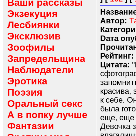
Ваши рассказы
Название
Экзекуция
Автор:
Т
Лесбиянки
Категори
Эксклюзив
Dата опу
Зоофилы
Прочитан
Рейтинг:
Запредельщина
Цитата:
"
Наблюдатели
сфотогра
Эротика
запомнит
Поэзия
красива, 
к себе. О
Оральный секс
была гото
А в попку лучше
еще, еще 
Фантазии
Девочка 
влагалища