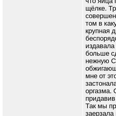
что яйца 
щёлке. Тр
совершенн
том в как
крупная 
беспорядо
издавала 
больше с
нежную Св
обжигающ
мне от эт
застонала
оргазма. 
придавив 
Так мы п
заерзала 