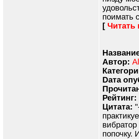
удовольст
поимать ст
[
Читать
Название
Автор:
A
Категори
Dата опу
Прочитан
Рейтинг:
Цитата:
"
практикуе
вибратор 
попочку. 