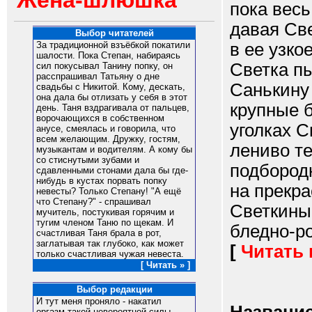
Жена-шлюшка
пока весь
давая Све
Выбор читателей
в ее узк
За традиционной взъёбкой покатили
шалости. Пока Степан, набираясь
Светка п
сил покусывал Танину попку, он
расспрашивал Татьяну о дне
Санькину 
свадьбы с Никитой. Кому, дескать,
она дала бы отлизать у себя в этот
крупные 
день. Таня вздрагивала от пальцев,
ворочающихся в собственном
уголках С
анусе, смеялась и говорила, что
всем желающим. Дружку, гостям,
лениво те
музыкантам и водителям. А кому бы
со стиснутыми зубами и
подбородк
сдавленными стонами дала бы где-
нибудь в кустах порвать попку
на прекра
невесты? Только Степану! "А ещё
что Степану?" - спрашивал
Светкины 
мучитель, постукивая горячим и
тугим членом Таню по щекам. И
бледно-ро
счастливая Таня брала в рот,
заглатывая так глубоко, как может
[
Читать
только счастливая чужая невеста.
[ Читать » ]
Выбор редакции
И тут меня проняло - накатил
оргазм такой невероятной силы,