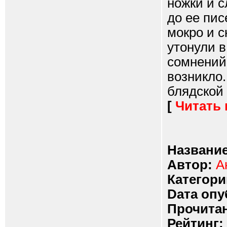
ножки и с
до ее пис
мокро и с
утонули в
сомнений 
возникло.
блядской 
[
Читать
Название
Автор:
А
Категори
Dата опу
Прочитан
Рейтинг: