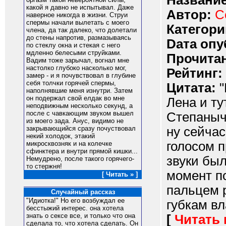
Название
какой я давно не испытывал. Даже
Автор:
С
наверное никогда в жизни. Струи
спермы начали вылетать с моего
Категори
члена, да так далеко, что долетали
до стены напротив, размазываясь
Dата опу
по стеклу окна и стекая с него
мдленно белесыми струйками.
Прочитан
Вадим тоже зарычал, вогнал мне
настолко глубоко насколько мог,
Рейтинг:
замер - и я почувствовал в глубине
себя толчки горячей спермы,
Цитата:
"
наполнявшие меня изнутри. Затем
он подержал свой елдак во мне
Лена и т
неподвижным несколько секунд, а
после с чавкающим звуком вышел
Степаныча
из моего зада. Анус, видимо не
ну сейчас
закрывающийся сразу почуствовал
некий холодок, этакий
голосом п
микросквозняк и на колечке
сфинктера и внутри прямой кишки...
звуки был
Немудрено, после такого горячего-
то стержня!
момент по
[ Читать » ]
пальцем 
Случайный рассказ
"Идиотка!" Но его возбуждал ее
губкам вл
бесстыжий интерес. она хотела
знать о сексе все, и только что она
[
Читать
сделала то, что хотела сделать. Он