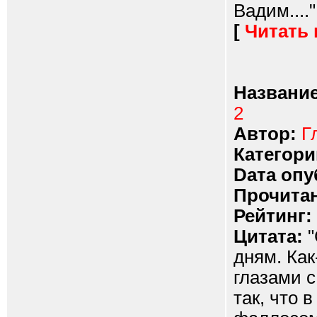
Вадим...."
[
Читать
Название
2
Автор:
Г
Категори
Dата опу
Прочитан
Рейтинг:
Цитата:
"
дням. Как
глазами с
так, что 