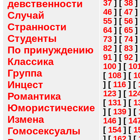
девственности
37
]
[
38
]
46
]
[
47
]
Случай
55
]
[
56
]
Странности
64
]
[
65
]
Студенты
73
]
[
74
]
82
]
[
83
]
По принуждению
91
]
[
92
]
Классика
100
]
[
10
Группа
[
108
]
[
1
Инцест
]
[
116
]
[
123
]
[
12
Романтика
[
131
]
[
1
Юмористические
]
[
139
]
[
Измена
146
]
[
14
[
154
]
[
1
Гомосексуалы
]
[
162
]
[