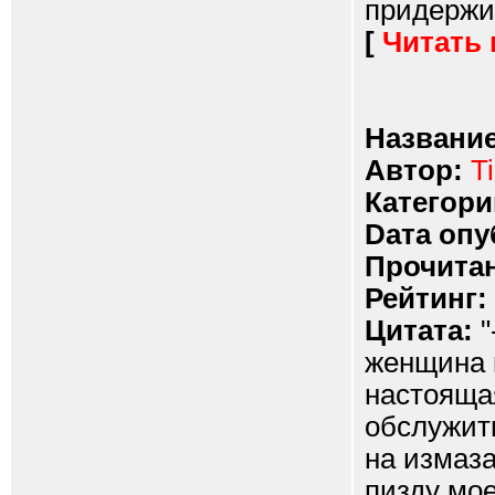
придержив
[
Читать
Название
Автор:
T
Категори
Dата опу
Прочитан
Рейтинг:
Цитата:
"
женщина 
настоящая
обслужить
на измаза
пизду мое