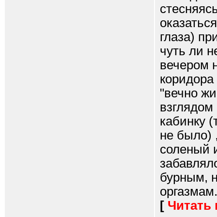
стесняясь
оказатьс
глаза) пр
чуть ли н
вечером н
коридора 
"вечно жи
взглядом 
кабинку (
не было) 
соленый и
забавляло
бурным, 
оргазмам..
[
Читать