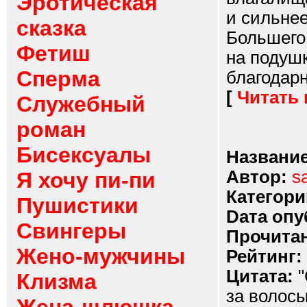
Эротическая
и сильнее
сказка
Большего 
Фетиш
на подушк
Сперма
благодарн
[
Читать
Служебный
роман
Бисексуалы
Название
Автор:
s
Я хочу пи-пи
Категори
Пушистики
Dата опу
Свингеры
Прочитан
Жено-мужчины
Рейтинг:
Цитата:
"
Клизма
за волосы