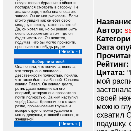
почувствовал бурление в яйцах и
постарался смотреть в сторону. Не
хватало еще, чтобы она снова его
завела. Он не мог рисковать! Если
Название
кто-то увидит как он ебет свою
младшую сестру, такое начнется!
Автор:
s
Да, он хотел ее, но он решил быть
очень осторожным в том, где он
Категори
будет иметь ее. Он вспотел,
подумав, что бы могло произойти,
Dата опу
проплыви кто-нибудь рядом.
[ Читать » ]
Прочитан
Выбор читателей
Рейтинг:
Она поняла, что кончила, поняла,
Цитата:
"
что теперь она лишилась
девственности полностью, поняла,
мой расп
что такое быть выебанной. Сначала
кончил Павел. Он кончал долго,
застонал
ротик Даши наполнился его
спермой, которую она проглотила
своей неж
почти полностью. За ним наступил
черёд Стаса. Движения его стали
можно гл
резче, проникновение глубже и
вскоре струя спермы ударила в
схватил С
матку девушки, ставшей наконец то
женщиной!
подушку, 
[ Читать » ]