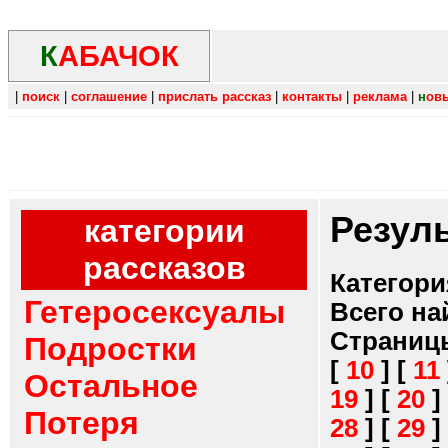
К
АБАЧОК
|
поиск
|
соглашение
|
прислать рассказ
|
контакты
|
реклама
|
н
ов
Резул
категории
рассказов
Категори
Гетеросексуалы
Всего на
Страниц
Подростки
[
10
]
[
11
Остальное
19
]
[
20
]
Потеря
28
]
[
29
]