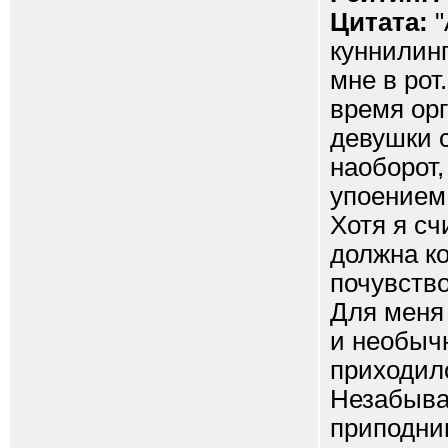
Цитата:
"
куннилинг
мне в рот
время орг
девушки с
наоборот,
упоением 
Хотя я сч
должна ко
почувств
Для меня
и необычн
приходил
Незабыва
приподни