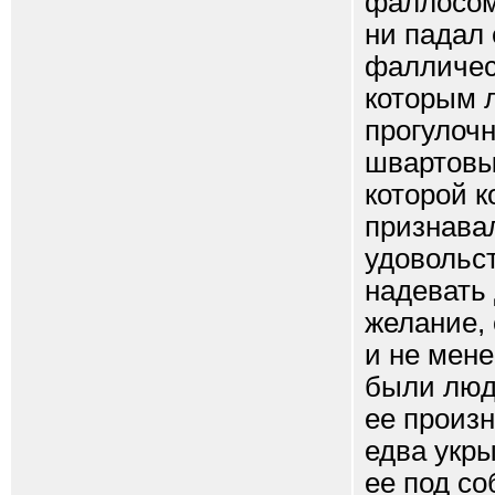
фаллосом.
ни падал 
фалличес
которым л
прогулочн
швартовы
которой к
признавал
удовольс
надевать 
желание,
и не мене
были люд
ее произно
едва укры
ее под со