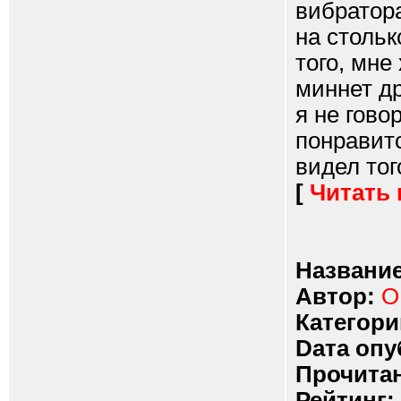
вибратор
на стольк
того, мне
миннет др
я не гово
понравитс
видел тог
[
Читать
Название
Автор:
O
Категори
Dата опу
Прочитан
Рейтинг: