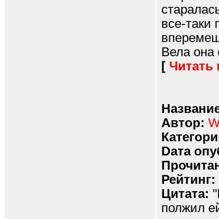
старалась
все-таки 
вперемеш
Вела она 
[
Читать
Название
Автор:
W
Категори
Dата опу
Прочитан
Рейтинг:
Цитата:
"
полжил ей