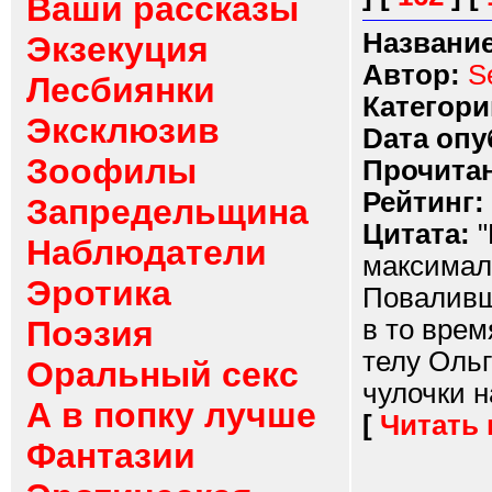
Ваши рассказы
Название
Экзекуция
Автор:
S
Лесбиянки
Категори
Эксклюзив
Dата опу
Зоофилы
Прочитан
Рейтинг:
Запредельщина
Цитата:
"
Наблюдатели
максималь
Эротика
Поваливш
Поэзия
в то врем
телу Ольг
Оральный секс
чулочки на
А в попку лучше
[
Читать
Фантазии