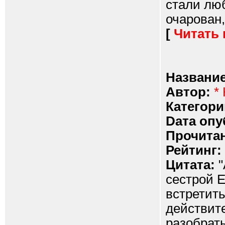
стали лю
очарован,
[
Читать
Название
Автор:
*
Категори
Dата опу
Прочитан
Рейтинг:
Цитата:
"
сестрой 
встретить
действите
разобрать