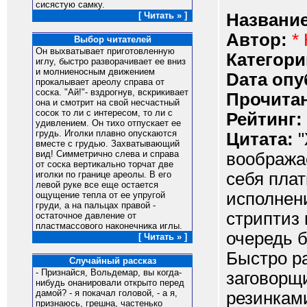
сисястую самку.
Название
[ Читать » ]
Автор:
*
Выбор читателей
Он выхватывает приготовленную
Категори
иглу, быстро разворачивает ее вниз
и молниеносным движением
Dата опу
прокалывает ареолу справа от
соска. "Ай!"- вздрогнув, вскрикивает
Прочитан
она и смотрит на свой несчастный
сосок то ли с интересом, то ли с
Рейтинг:
удивлением. Он тихо отпускает ее
грудь. Иголки плавно опускаются
Цитата:
"
вместе с грудью. Захватывающий
вид! Симметрично слева и справа
вообража
от соска вертикально торчат две
себя плат
иголки по границе ареолы. В его
левой руке все еще остается
исполнен
ощущение тепла от ее упругой
груди, а на пальцах правой -
стриптиз 
остаточное давление от
пластмассового наконечника иглы.
очередь б
[ Читать » ]
Быстро ра
Случайный рассказ
- Признайся, Вольдемар, вы когда-
заговорщи
нибудь онанировали открыто перед
дамой? - я покачал головой, - а я,
резинками
признаюсь, грешна, частенько