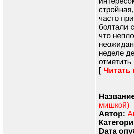
интересо
стройная,
часто при
болтали с
что непло
неожидан
неделе д
отметить е
[
Читать
Название
мишкой)
Автор:
А
Категори
Dата опу