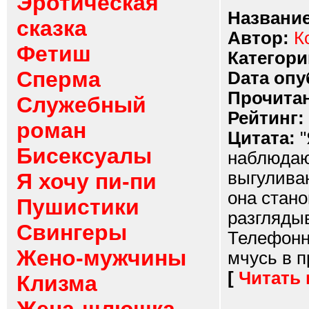
Эротическая
Название
сказка
Автор:
К
Фетиш
Категори
Сперма
Dата опу
Прочитан
Служебный
Рейтинг:
роман
Цитата:
"
Бисексуалы
наблюдаю
выгулива
Я хочу пи-пи
она стано
Пушистики
разглядыв
Свингеры
Телефонн
Жено-мужчины
мчусь в п
[
Читать
Клизма