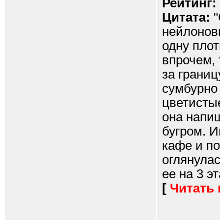
Рейтинг:
Цитата:
"
нейлонов
одну плот
впрочем, 
за границ
сумбурно
цветистые
она напиш
бугром. 
кафе и по
оглянула
ее на 3 эт
[
Читать