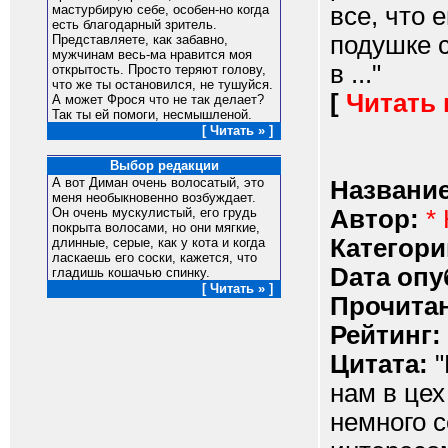
все, что 
мастурбирую себе, особен-но когда
есть благодарный зритель.
подушке 
Представляете, как забавно,
мужчинам весь-ма нравится моя
в ..."
открытость. Просто теряют голову,
что же ты остановился, не тушуйся.
[
Читать
А может Фрося что не так делает?
Так ты ей помоги, несмышленой.
[ Читать » ]
Выбор редакции
А вот Диман очень волосатый, это
Название
меня необыкновенно возбуждает.
Автор:
*
Он очень мускулистый, его грудь
покрыта волосами, но они мягкие,
Категори
длинные, серые, как у кота и когда
ласкаешь его соски, кажется, что
Dата опу
гладишь кошачью спинку.
[ Читать » ]
Прочитан
Рейтинг:
Цитата:
"
нам в це
немного с