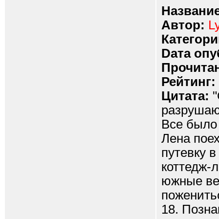
Название
Автор:
L
Категори
Dата опу
Прочитан
Рейтинг:
Цитата:
"
разрушаю
Все было 
Лена пое
путевку в
коттедж-л
южные ве
поженитьс
18. Позна