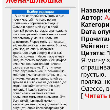
Жена-шлюшка
Название
Выбор редакции
Автор:
А
- А член из твоей жопы хоть и был
почти чистый, но тоже вонял
Категори
прилично - обратилась Надя к
Ольке и взяла мой хуй в свой
Dата опу
нежный ротик, которым она недавно
чистила грязный член хача и стала
Прочитан
отсасывать у меня с большим
аппетитом. Через минуту я сказал
Рейтинг:
ей, чтобы она села на меня. Я знал,
что Надьке очень нравится
Цитата:
"
трахаться сидя сверху и она так
быстро кончает. Через пару минут
Я молчу з
Надька громко заорала и ее мокрое
обконченное влагалище начало
спрашиваю
сжиматься на мне. И тут я тоже
стал спускать в нее. К сожалению,
грустью, 
мой член был заметно меньше, чем
у чурки, которые передо мной ее
поляка, н
трахал и я и близко не доставал до
матки, но кайф от этого не был
Одессе, в
меньше. Надька кончила и
повалилась на меня своими
[
Читать
большими мягькими сиськами. Это
был такой приятный момент,
настоящее животное удовольствие,
ощущать свою свежеоотраханную