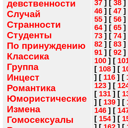
девственности
37
]
[
38
]
46
]
[
47
]
Случай
55
]
[
56
]
Странности
64
]
[
65
]
Студенты
73
]
[
74
]
82
]
[
83
]
По принуждению
91
]
[
92
]
Классика
100
]
[
10
Группа
[
108
]
[
1
Инцест
]
[
116
]
[
123
]
[
12
Романтика
[
131
]
[
1
Юмористические
]
[
139
]
[
Измена
146
]
[
14
[
154
]
[
1
Гомосексуалы
]
[
162
]
[