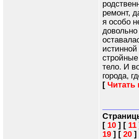
родственн
ремонт, д
я особо н
довольно 
оставалас
истинной 
стройные
тело. И в
города, гд
[
Читать
Страниц
[
10
]
[
11
19
]
[
20
]