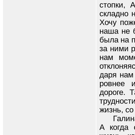
стопки, 
складно н
Хочу пож
наша не 
была на 
за ними 
нам моме
отклоняя
даря нам
ровнее и
дороге. 
трудност
жизнь, со
Галина с
А когда 