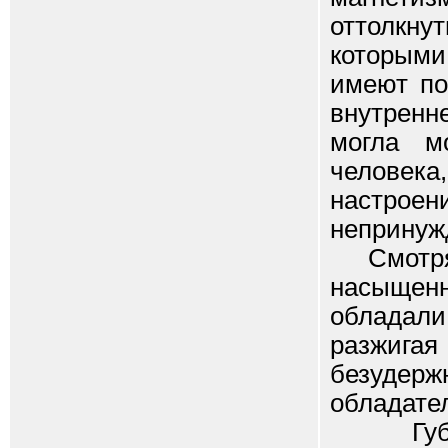
оттолкну
которым
имеют по
внутренн
могла м
человека
настро
непринуж
Смотря Г
насыщенн
обладал
разжиг
безудер
обладате
Губы Г