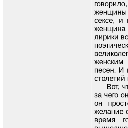
говорило
женщины 
сексе, и
женщина -
лирики в
поэтиче
великоле
женским 
песен. И
столетий 
Вот, что
за чего о
он прост
желание о
время г