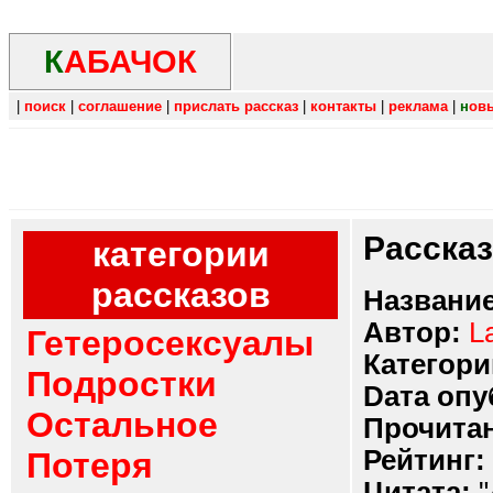
К
АБАЧОК
|
поиск
|
соглашение
|
прислать рассказ
|
контакты
|
реклама
|
н
ов
Расска
категории
рассказов
Название
Автор:
L
Гетеросексуалы
Категори
Подростки
Dата опу
Остальное
Прочитан
Рейтинг:
Потеря
Цитата:
"