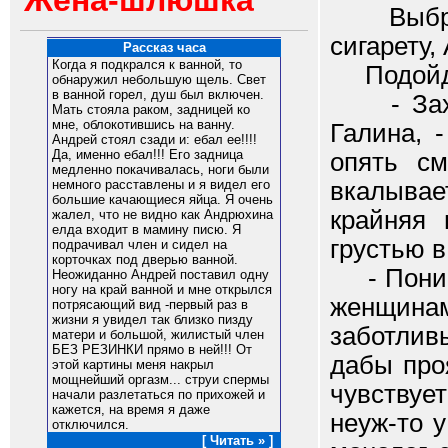
Жена-шлюшка
Выброси
сигарету,
Рассказ часа
Когда я подкрался к ванной, то
Подойдя 
обнаружил небольшую щель. Свет
в ванной горел, душ был включен.
- Заходи
Мать стояла раком, задницей ко
мне, облокотившись на ванну.
Галина, 
Андрей стоял сзади и: ебал ее!!!!
Да, именно ебал!!! Его задница
опять см
медленно покачивалась, ноги были
вкалывае
немного расставлены и я видел его
большие качающиеся яйца. Я очень
крайняя 
жалел, что не видно как Андрюхина
елда входит в мамину писю. Я
грустью в
подрачивал член и сидел на
корточках под дверью ванной.
- Понима
Неожиданно Андрей поставил одну
ногу на край ванной и мне открылся
женщинам
потрясающий вид -первый раз в
жизни я увидел так близко пизду
заботлив
матери и большой, жилистый член
БЕЗ РЕЗИНКИ прямо в ней!!! От
дабы про
этой картины меня накрыл
мощнейший оргазм... струи спермы
чувствуе
начали разлетаться по прихожей и
кажется, на время я даже
неуж-то у
отключился.
[ Читать » ]