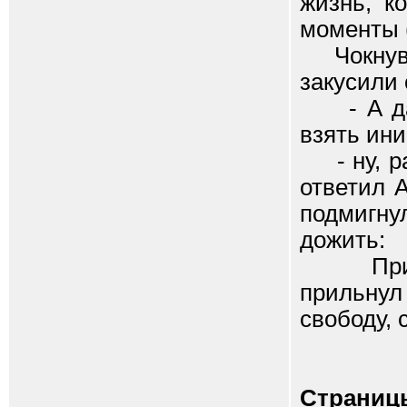
жизнь, к
моменты (
Чокнувши
закусили 
- А дав
взять ини
- ну, рад
ответил 
подмигнул
дожить:
Приобня
прильнул
свободу, 
Страниц