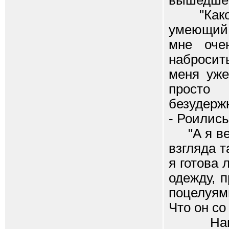
вышедшей
"Какой 
умеющий 
мне оче
набросит
меня уже
просто 
безудержн
- Роилис
"А я ведь
взгляда т
я готова 
одежду, п
поцелуями
Что он со
Наполн