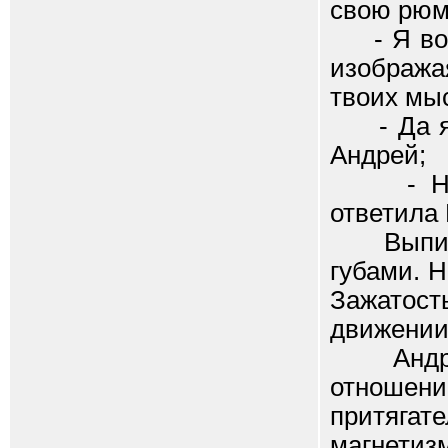
свою рюмк
- Я вооб
изобража
твоих мы
- Да я э
Андрей;
- Ну ко
ответила
Выпив за
губами. 
Зажатост
движении
Анд
отношени
притягат
магнетиз