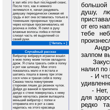
в зал ибо это был последний сеанс.
большой 
После того, как я немного
оклемался я, начал раздевать
душу, л
девушку переодически сжимая её
грудь и вот она оставалась только в
приставал
тоненньких прозрачных трусиках
через которые просвечивались её
от его на
розочка и лобок. Я смял в руку
тебе неб
влажные волосы лобка и потом
слизал часть её выделений со
произнес
своей руки.
[ Читать » ]
Андрей 
Случайный рассказ
залпом в
Вибратор вибрируя играючи вошёл
в мою попку моим телом овладела
Закусив 
дрож. Я стала трахать себя в попку
и рот как шлюшку. Мне этого
налил по 
показалось мало и я встала и
шатаясь пошла в ванну при этом
- И что 
сося член и трахая себя в попку.
удивленн
Смазка текла повнутреним
сторонам ляшек до резинок чулок.
- Нет, л
Дойдя до ванной я прилепила
дилдо к стене повернулась к нему
для здоро
задом нагнулась раком вытащила
меньший вибратор с попки и
редко та
отправила его в рот а сама
наделась на этого красавца