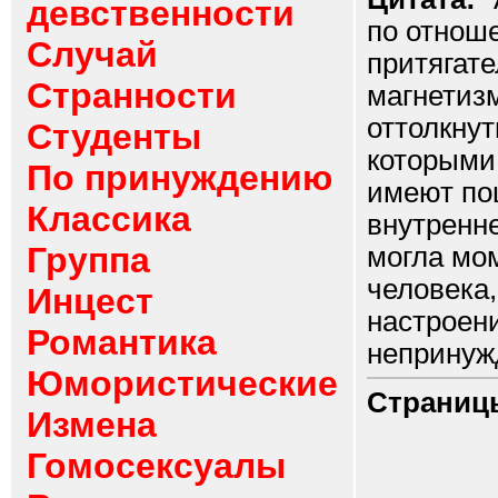
девственности
по отноше
Случай
притягат
Странности
магнетизм
оттолкнут
Студенты
которыми 
По принуждению
имеют пош
Классика
внутренн
Группа
могла мо
человека,
Инцест
настроени
Романтика
непринужд
Юмористические
Страниц
Измена
Гомосексуалы