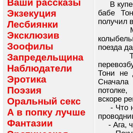
Ваши рассказы
В купе п
Экзекуция
бабе Тон
получил 
Лесбиянки
Моното
Эксклюзив
колыбел
Зоофилы
поезда да
То ли 
Запредельщина
перевозб
Наблюдатели
Тони не 
Эротика
Сначала
Поэзия
потолке,
вскоре ре
Оральный секс
- Что не
А в попку лучше
проводни
Фантазии
- Ага, че