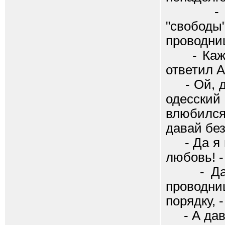
- Что 
"свобод
проводни
- Кажетс
ответил 
- Ой, да
одесски
влюбился,
давай без
- Да я и
любовь! 
- Да с 
проводни
порядку, 
- А дава