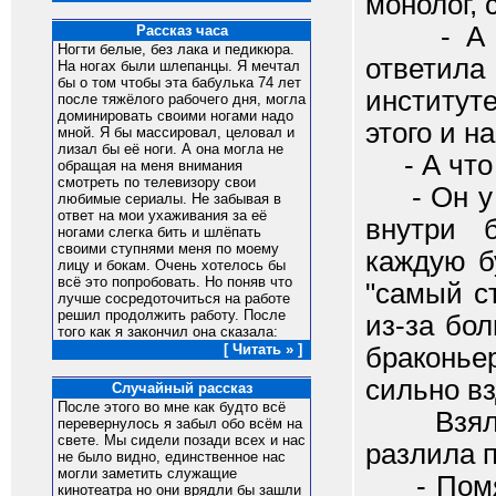
монолог, 
- А ты 
Рассказ часа
Ногти белые, без лака и педикюра.
ответила
На ногах были шлепанцы. Я мечтал
бы о том чтобы эта бабулька 74 лет
институт
после тяжёлого рабочего дня, могла
доминировать своими ногами надо
этого и н
мной. Я бы массировал, целовал и
лизал бы её ноги. А она могла не
- А что 
обращая на меня внимания
смотреть по телевизору свои
- Он у м
любимые сериалы. Не забывая в
ответ на мои ухаживания за её
внутри 
ногами слегка бить и шлёпать
своими ступнями меня по моему
каждую б
лицу и бокам. Очень хотелось бы
всё это попробовать. Но поняв что
"самый с
лучше сосредоточиться на работе
решил продолжить работу. После
из-за бо
того как я закончил она сказала:
[ Читать » ]
браконье
сильно вз
Случайный рассказ
После этого во мне как будто всё
Взяла с
перевернулось я забыл обо всём на
свете. Мы сидели позади всех и нас
разлила п
не было видно, единственное нас
могли заметить служащие
- Помяне
кинотеатра но они врядли бы зашли