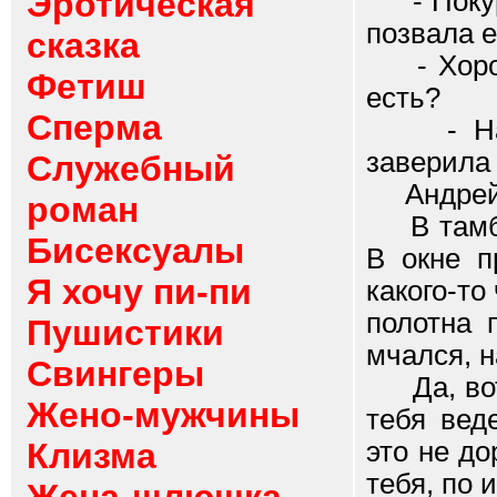
Эротическая
- Покури
позвала е
сказка
- Хорошо
Фетиш
есть?
Сперма
- Найде
заверила 
Служебный
Андрей н
роман
В тамбур
Бисексуалы
В окне п
Я хочу пи-пи
какого-то
полотна 
Пушистики
мчался, н
Свингеры
Да, вот,
Жено-мужчины
тебя вед
Клизма
это не до
тебя, по 