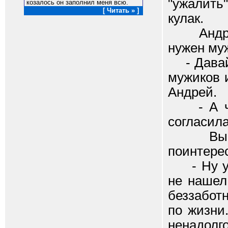
"ужалить"
козалось он заполнил меня всю.
[ Читать » ]
кулак.
Андрей 
нужен муж
- Давай 
мужиков 
Андрей.
- А что
согласила
Выпив, 
поинтерес
- Ну учу
не нашел
беззаботн
по жизни.
ненадолго