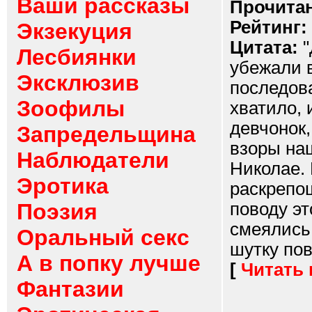
Ваши рассказы
Прочитан
Рейтинг:
Экзекуция
Цитата:
"
Лесбиянки
убежали 
Эксклюзив
последов
Зоофилы
хватило, 
девчонок,
Запредельщина
взоры на
Наблюдатели
Николае.
Эротика
раскрепо
Поэзия
поводу э
смеялись.
Оральный секс
шутку пов
А в попку лучше
[
Читать
Фантазии