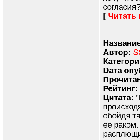
согласия?.
[
Читать
Название
Автор:
S
Категори
Dата опу
Прочитан
Рейтинг:
Цитата:
"
происход
обойдя та
ее раком,
расплющи