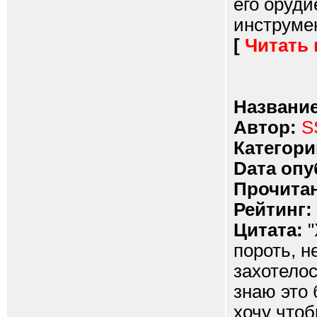
его оруди
инструмен
[
Читать
Название
Автор:
S
Категори
Dата опу
Прочитан
Рейтинг:
Цитата:
"
пороть, н
захотелос
знаю это 
хочу чтоб