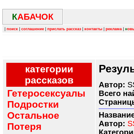
К
АБАЧОК
|
поиск
|
соглашение
|
прислать рассказ
|
контакты
|
реклама
|
н
ов
Резул
категории
рассказов
Автор:
S
Гетеросексуалы
Всего на
Страниц
Подростки
Остальное
Название
Автор:
S
Потеря
Категори