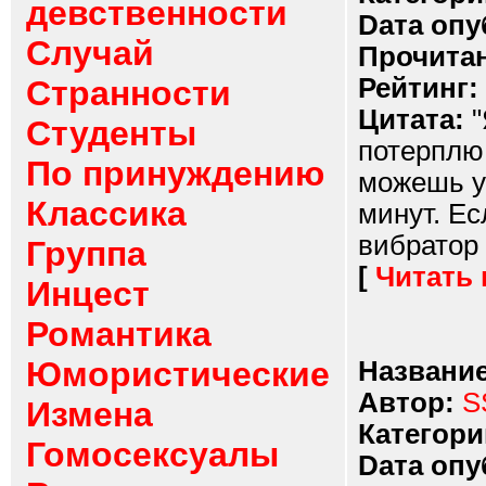
девственности
Dата опу
Случай
Прочитан
Рейтинг:
Странности
Цитата:
"
Студенты
потерплю 
По принуждению
можешь у
Классика
минут. Ес
вибратор 
Группа
[
Читать
Инцест
Романтика
Юмористические
Название
Автор:
S
Измена
Категори
Гомосексуалы
Dата опу