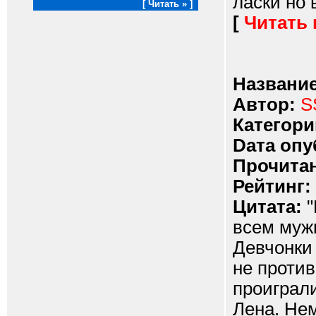
ласки но 
[ Читать » ]
[
Читать
Название
Автор:
S
Категори
Dата опу
Прочитан
Рейтинг:
Цитата:
"
всем муж
Девчонки
не против
проиграли
Лена. Не