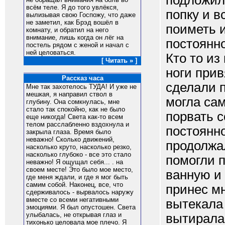
подложили
всём теле. Я до того увлёкся,
попку и в
вылизывая свою Госпожу, что даже
не заметил, как Брэд вошёл в
поиметь и
комнату, и обратил на него
внимание, лишь когда он лёг на
постоянно
постель рядом с женой и начал с
ней целоваться.
Кто то из
[ Читать » ]
ноги прив
Рассказ часа
сделали п
Мне так захотелось ТУДА! И уже не
мешкая, я направил ствол в
могла сам
глубину. Она сомкнулась, мне
стало так спокойно, как не было
порвать с
еще никогда! Света как-то всем
телом расслабленно вздохнула и
постоянно
закрыла глаза. Время было
неважно! Сколько движений,
продолжа
насколько круто, насколько резко,
насколько глубоко - все это стало
помогли 
неважно! Я ощущал себя... . на
своем месте! Это было мое место,
ванную и
где меня ждали, и где я мог быть
самим собой. Наконец, все, что
принес мн
сдерживалось - вырвалось наружу
вместе со всеми негативными
вытекала 
эмоциями. Я был опустошен. Света
улыбалась, не открывая глаз и
вытирала.
тихонько целовала мое плечо. Я