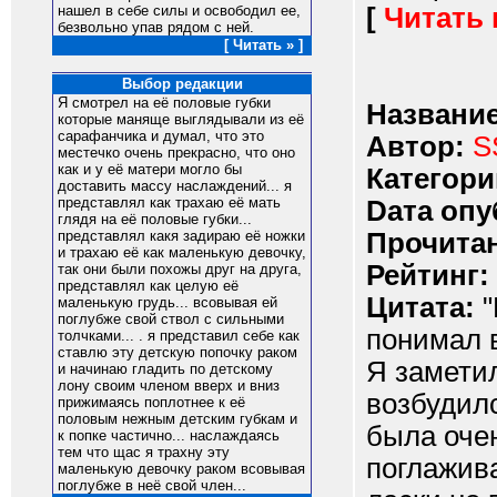
[
Читать
нашел в себе силы и освободил ее,
безвольно упав рядом с ней.
[ Читать » ]
Выбор редакции
Я смотрел на её половые губки
Название
которые маняще выглядывали из её
сарафанчика и думал, что это
Автор:
S
местечко очень прекрасно, что оно
как и у её матери могло бы
Категори
доставить массу наслаждений... я
представлял как трахаю её мать
Dата опу
глядя на её половые губки...
Прочитан
представлял какя задираю её ножки
и трахаю её как маленькую девочку,
Рейтинг:
так они были похожы друг на друга,
представлял как целую её
Цитата:
"
маленькую грудь... всовывая ей
поглубже свой ствол с сильными
понимал в
толчками... . я представил себе как
ставлю эту детскую попочку раком
Я заметил
и начинаю гладить по детскому
лону своим членом вверх и вниз
возбудилс
прижимаясь поплотнее к её
половым нежным детским губкам и
была очен
к попке частично... наслаждаясь
тем что щас я трахну эту
поглажива
маленькую девочку раком всовывая
поглубже в неё свой член...