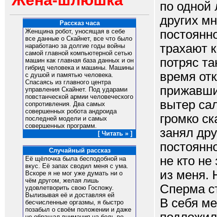
Жена-шлюшка
по одной
других мн
Рассказ часа
постоянно
Женщина робот, уносящая в себе
все данные о Скайнет, все что было
трахают 
наработано за долгие годы войны
самой главной компьютерной сетью
потряс та
машин как главная база данных и он
гибрид человека и машины. Машины
время от
с душой и памятью человека.
Спасаясь из главного центра
прижавши
управления Скайнет. Под ударами
повстанческой армии человеческого
вытер са
сопротивления. Два самых
совершенных робота андроида
громко ск
последней модели и самых
совершенных программ.
занял др
[ Читать » ]
постоянно
Случайный рассказ
не кто не
Её щёлочка была бесподобной на
вкус. Её запах сводил меня с ума.
из меня. 
Вскоре я не мог уже думать ни о
чём другом, желая лишь
Сперма ст
удовлетворить свою Госпожу.
Вылизывая её и доставляя ей
В себя ме
бесчисленные оргазмы, я быстро
позабыл о своём положении и даже
не обращал внимания на боль во