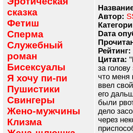
Эротическая
Название
сказка
Автор:
S
Фетиш
Категори
Сперма
Dата опу
Прочитан
Служебный
Рейтинг:
роман
Цитата:
"
Бисексуалы
за голову
что меня 
Я хочу пи-пи
ввел свой
Пушистики
его дальш
Свингеры
были рво
Жено-мужчины
дело засо
через нек
Клизма
приспособ