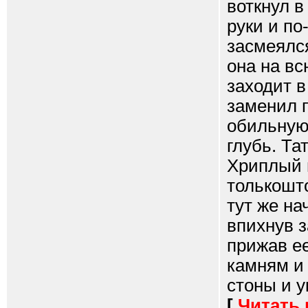
воткнул в
руки и по
засмеялся
она на вс
заходит в
заменил 
обильную 
глубь. Та
Хриплый н
толькошто
тут же на
впихнув з
прижав е
камням и 
стоны и у
[
Читать