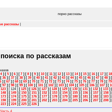
порно рассказы
ые рассказы
|
 поиска по рассказам
сказов
[
4
]
[
5
]
[
6
]
[
7
]
[
8
]
[
9
]
[
10
]
[
11
]
[
12
]
[
13
]
[
14
]
[
15
]
[
16
]
[
17
]
[
18
]
[
36
]
[
37
]
[
38
]
[
39
]
[
40
]
[
41
]
[
42
]
[
43
]
[
44
]
[
45
]
[
46
]
[
47
]
[
48
]
6
]
[
67
]
[
68
]
[
69
]
[
70
]
[
71
]
[
72
]
[
73
]
[
74
]
[
75
]
[
76
]
[
77
]
[
78
]
[
79
]
[
97
]
[
98
]
[
99
]
[
100
]
[
101
]
[
102
]
[
103
]
[
104
]
[
105
]
[
106
]
[
107
]
[
1
[
123
]
[ 124 ]
[
125
]
[
126
]
[
127
]
[
128
]
[
129
]
[
130
]
[
131
]
[
132
]
[
133
]
[
148
]
[
149
]
[
150
]
[
151
]
[
152
]
[
153
]
[
154
]
[
155
]
[
156
]
[
157
]
[
158
]
[
173
]
[
174
]
[
175
]
[
176
]
[
177
]
[
178
]
[
179
]
[
180
]
[
181
]
[
182
]
[
183
]
[
198
]
[
199
]
[
200
]
[
201
]
[
202
]
[
203
]
[
204
]
[
205
]
[
206
]
[
207
]
[
208
]
[
223
]
[
224
]
[
225
]
[
226
]
 Часть 4