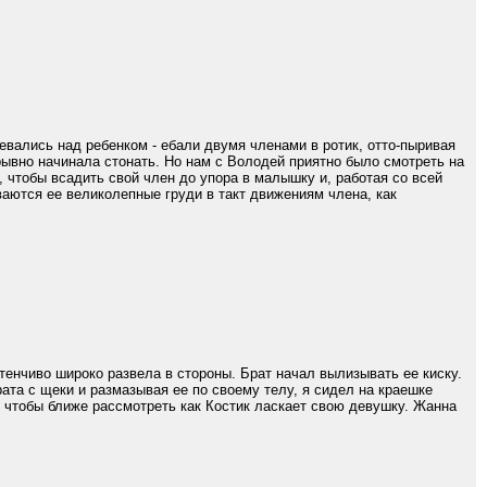
вались над ребенком - ебали двумя членами в ротик, отто-пыривая
рывно начинала стонать. Но нам с Володей приятно было смотреть на
, чтобы всадить свой член до упора в малышку и, работая со всей
ваются ее великолепные груди в такт движениям члена, как
стенчиво широко развела в стороны. Брат начал вылизывать ее киску.
ата с щеки и размазывая ее по своему телу, я сидел на краешке
, чтобы ближе рассмотреть как Костик ласкает свою девушку. Жанна