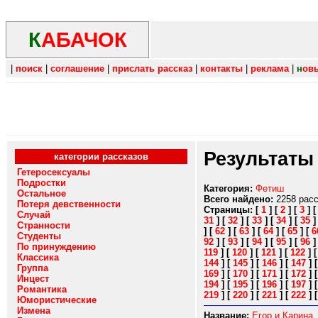
К
АБАЧОК
|
поиск
|
соглашение
|
прислать рассказ
|
контакты
|
реклама
|
н
ов
Результаты
категории рассказов
Гетеросексуалы
Подростки
Категория:
Фетиш
Остальное
Всего найдено:
2258 рас
Потеря девственности
Страницы:
[
1
]
[
2
]
[
3
]
Случай
31
]
[
32
]
[
33
]
[
34
]
[
35
Странности
]
[
62
]
[
63
]
[
64
]
[
65
]
[
6
Студенты
92
]
[
93
]
[
94
]
[
95
]
[
96
По принуждению
119
]
[
120
]
[
121
]
[
122
]
Классика
144
]
[
145
]
[
146
]
[
147
]
Группа
169
]
[
170
]
[
171
]
[
172
]
Инцест
194
]
[
195
]
[
196
]
[
197
]
Романтика
219
]
[
220
]
[
221
]
[
222
]
Юмористические
Измена
Название:
Егор и Карина.