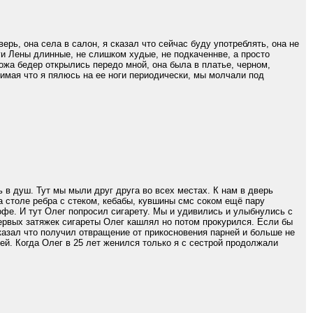
ерь, она села в салон, я сказал что сейчас буду употреблять, она не
Ноги Лены длинные, не слишком худые, не подкаченнве, а просто
ожа бедер открылись передо мной, она была в платье, черном,
имая что я пялюсь на ее ноги периодически, мы молчали под
 в душ. Тут мы мыли друг друга во всех местах. К нам в дверь
а столе ребра с стеком, кебабы, кувшины смс соком ещё пару
офе. И тут Олег попросил сигарету. Мы и удивились и улыбнулись с
первых затяжек сигареты Олег кашлял но потом прокурился. Если бы
сказал что получил отвращение от прикосновения парней и больше не
ей. Когда Олег в 25 лет женился только я с сестрой продолжали