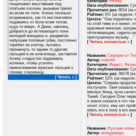
Категории:
Фетиш
пощипывал восставшие под
Dата опубликования:
Суб
платьем сосочки, вызывая трепет
Прочитано раз:
9014 (за 
во всем ее теле. Алена тихонько
Рейтинг:
0% (за неделю: 
вскрикивала, как-то инстинктивно
Цитата:
"Она поднялась че
подаваясь от боли всем телом,
по этой теме и я понял, ч
куда то вверх. А Дима, наконец,
красивые женские, натура
добрался до истекающего лона
обтягивающем, сидела наи
молодой женщины и, раздвигая,
приглушенную музыку...."
набухшие половые губки, постоянно
[
Читать полностью »
]
теребил ее клитор, пытаясь
проникнуть то одним то другим
пальцем в ее влагалище, заставляя
Название:
Сюрприз от Тет
Алену сладостно поджимать
Автор:
malishh
коленки, чтобы усилить
Категории:
Инцест
,
Фети
прикосновение мужских пальцев к
Dата опубликования:
Суб
своему сокровищу.
Прочитано раз:
38178 (за
[ Читать » ]
Рейтинг:
52% (за неделю:
Цитата:
"Сперма продолжал
постучали. Таня сказала 
мясных блюд, куча салато
Таней. Сегодня Олег перв
я знала сказала я что та
хочет этого, ему нет про
ебать его в попу а его жен
[
Читать полностью »
]
Название:
Русские попки
Автор:
вольдеморо