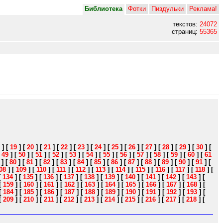
Библиотека
Фотки
Пиздульки
Реклама!
текстов:
24072
страниц:
55365
]
[
19
]
[
20
]
[
21
]
[
22
]
[
23
]
[
24
]
[
25
]
[
26
]
[
27
]
[
28
]
[
29
]
[
30
]
[
[
49
]
[
50
]
[
51
]
[
52
]
[
53
]
[
54
]
[
55
]
[
56
]
[
57
]
[
58
]
[
59
]
[
60
]
[
61
]
[
80
]
[
81
]
[
82
]
[
83
]
[
84
]
[
85
]
[
86
]
[
87
]
[
88
]
[
89
]
[
90
]
[
91
]
[
08
]
[
109
]
[
110
]
[
111
]
[
112
]
[
113
]
[
114
]
[
115
]
[
116
]
[
117
]
[
118
]
[
[
134
]
[
135
]
[
136
]
[
137
]
[
138
]
[
139
]
[
140
]
[
141
]
[
142
]
[
143
]
[
[
159
]
[
160
]
[
161
]
[
162
]
[
163
]
[
164
]
[
165
]
[
166
]
[
167
]
[
168
]
[
[
184
]
[
185
]
[
186
]
[
187
]
[
188
]
[
189
]
[
190
]
[
191
]
[
192
]
[
193
]
[
[
209
]
[
210
]
[
211
]
[
212
]
[
213
]
[
214
]
[
215
]
[
216
]
[
217
]
[
218
]
[