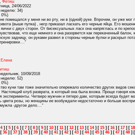
,
Фетиш
ница, 24/06/2022
 неделю: 34)
 0%)
е помещался у меня ни во рту, ни в (одной) руке. Впрочем, он уже мог
ивота (выше пупка) , негр приказал ласкать его черные яйца. Его мошон
 яички с двух сторон. От бисексуальных ласк она напряглась и по крепо
чувствовав, что еще немного и она разорвется как перекаченный балон, 
нскую задницу, он руками развел в стороны черные булки и раскрыл п
ренировки...."
 Елена
етиш
едельник, 10/09/2018
 неделю: 52)
 0%)
во куни там тоже значительно опережало количество других видов секса
. Настоящий клуб разврата, в который она была вхожа. Проще говоря ко
я эксперименты. Четверо мужчин и пятеро дам, которым всегда будет м
 цвета розы, но женщины ее возбуждали недостаточно и больше восприни
мужла -другое дело...."
[
4
]
[
5
]
[
6
]
[
7
]
[
8
]
[
9
]
[
10
]
[
11
]
[
12
]
[
13
]
[
14
]
[
15
]
[
16
]
[
17
]
[
18
]
[
36
]
[
37
]
[
38
]
[
39
]
[
40
]
[
41
]
[
42
]
[
43
]
[
44
]
[
45
]
[
46
]
[
47
]
[
48
]