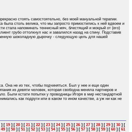
 прекрасно стоять самостоятельно, без моей мануальной терапии.
ка была столь велика, что мы запросто примостились к ней вдвоем и
сти стала напоминать теннисный мяч, блестящий и мокрый от (его)
клиент грубо оттолкнул нас и завалился назад на спину. Подставив
отаенную шоколадную дырочку - следующую цель для нашей
. Она не из тех, чтобы подчиняться. Был у нее и еще один
мпания из девяти человек, которая свободна меняла партнеров и
ало. Были кстати попытки у проводницы Игоря в мир нестандартной
мались как подруги или в каком то ином качестве, а уж ни как не
]
[
19
]
[
20
]
[
21
]
[
22
]
[
23
]
[
24
]
[
25
]
[
26
]
[
27
]
[
28
]
[
29
]
[
30
]
[
[
49
]
[
50
]
[
51
]
[
52
]
[
53
]
[
54
]
[
55
]
[
56
]
[
57
]
[
58
]
[
59
]
[
60
]
[
61