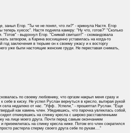
, заныл Егор. "Ты че не понял, что ли?" - крикнула Настя. Егор
 теперь хуесос". Настя подняла камеру: "Ну что, готов?" "Сколько
я. "Готов" - выдохнул Егор. "Снимай свитшот!" - скомандовала
лкать затвором, а Карина восхищенно уставилась на когда-то
й год заключения в тюрьме он к своему ужасу и к восторгу
у него уже были настоящие женские груди. Не переставая снимать,
осковалась по своему любовнику, что оргазм накрыл меня сразу и
к себе в киску. Не успел Руслан вернуться в кресло, вытирая рукой
и села недалеко от нас. "Уфф.. Успели," - прошептал Руслан. "Еще
о твердый как камень член. Убедившись, что парочка увлеклась собой,
н сидел откинувшись на спинку кресла с широко расставленными
ку на лице моего друга. Почти перед самым окончанием
и приземлилась на спинку кресла ниже. Потом его член сократился
просто растерла сперму своего друга себе по рукам...."