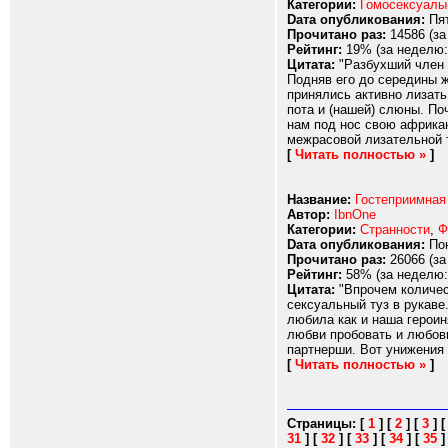
Категории:
Гомосексуалы
Dата опубликования:
Пят
Прочитано раз:
14586 (за
Рейтинг:
19% (за неделю:
Цитата:
"Разбухший член н
Подняв его до середины ж
принялись активно лизать
пота и (нашей) слюны. По
нам под нос свою африка
межрасовой лизательной т
[
Читать полностью »
]
Название:
Гостеприимная
Автор:
IbnOne
Категории:
Странности
,
Ф
Dата опубликования:
Пон
Прочитано раз:
26066 (за
Рейтинг:
58% (за неделю:
Цитата:
"Впрочем количест
сексуальный туз в рукаве
любила как и наша героин
любви пробовать и любовь
партнерши. Вот унижения 
[
Читать полностью »
]
Страницы:
[
1
]
[
2
]
[
3
]
31
]
[
32
]
[
33
]
[
34
]
[
35