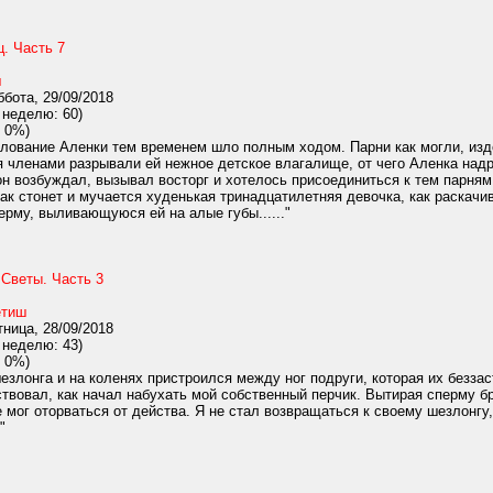
ц. Часть 7
ш
бота, 29/09/2018
 неделю: 60)
 0%)
лование Аленки тем временем шло полным ходом. Парни как могли, изде
я членами разрывали ей нежное детское влагалище, от чего Аленка над
он возбуждал, вызывал восторг и хотелось присоединиться к тем парням
ак стонет и мучается худенькая тринадцатилетняя девочка, как раскачи
ерму, выливающуюся ей на алые губы......"
 Светы. Часть 3
тиш
ница, 28/09/2018
 неделю: 43)
 0%)
езлонга и на коленях пристроился между ног подруги, которая их безза
ствовал, как начал набухать мой собственный перчик. Вытирая сперму бр
 мог оторваться от действа. Я не стал возвращаться к своему шезлонгу
"