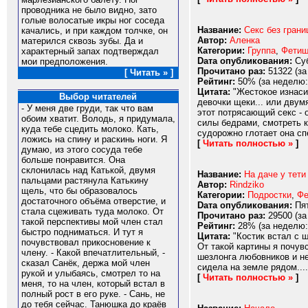
проводника не было видно, зато
голые волосатые икры ног соседа
Название:
Секс без грани
качались, и при каждом толчке, он
Автор:
Аленка
матерился сквозь зубы. Да и
Категории:
Группа
,
Фети
характерный запах подтверждал
Dата опубликования:
Суб
мои предположения.
Прочитано раз:
51322 (за
[ Читать » ]
Рейтинг:
50% (за неделю:
Цитата:
"Жестокое изнаси
Выбор читателей
девочки щеки... или двум
- У меня две груди, так что вам
этот потрясающий секс - 
обоим хватит. Володь, я придумала,
силы бедрами, смотреть к
куда тебе сцедить молоко. Кать,
судорожно глотает она сп
ложись на спину и раскинь ноги. Я
[
Читать полностью »
]
думаю, из этого сосуда тебе
больше понравится. Она
склонилась над Катькой, двумя
Название:
На даче у тети
пальцами растянула Катькину
Автор:
Rindziko
щель, что бы образовалось
Категории:
Подростки
,
Фе
достаточного объёма отверстие, и
Dата опубликования:
Пят
стала сцеживать туда молоко. От
Прочитано раз:
29500 (за
такой перспективы мой член стал
Рейтинг:
28% (за неделю:
быстро подниматься. И тут я
Цитата:
"Костик встал с ш
почувствовал прикосновение к
От такой картины я почув
члену. - Какой впечатлительный, -
шезлонга любовников и не
сказал Санёк, держа мой член
сидела на земле рядом....
рукой и улыбаясь, смотрел то на
[
Читать полностью »
]
меня, то на член, который встал в
полный рост в его руке. - Сань, не
до тебя сейчас. Танюшка до краёв