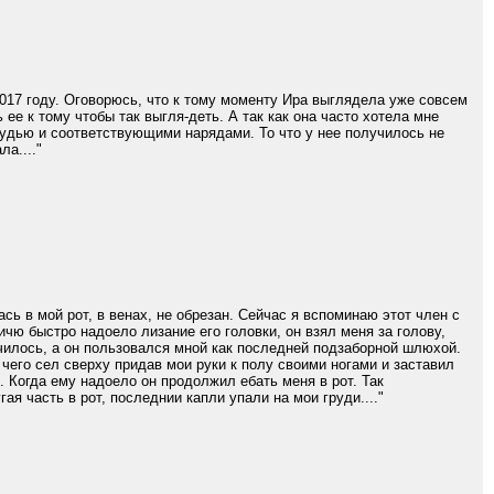
017 году. Оговорюсь, что к тому моменту Ира выглядела уже совсем
 ее к тому чтобы так выгля-деть. А так как она часто хотела мне
рудью и соответствующими нарядами. То что у нее получилось не
а...."
сь в мой рот, в венах, не обрезан. Сейчас я вспоминаю этот член с
чю быстро надоело лизание его головки, он взял меня за голову,
нчилось, а он пользовался мной как последней подзаборной шлюхой.
чего сел сверху придав мои руки к полу своими ногами и заставил
. Когда ему надоело он продолжил ебать меня в рот. Так
ая часть в рот, последнии капли упали на мои груди...."