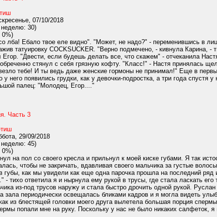
тиш
кресенье, 07/10/2018
 неделю: 30)
 0%)
о лба! Ебало твое еле видно". "Может, не надо?" - переменившись в лице
ажив татуировку COCKSUCKER. "Верно подмечено, - кивнула Карина, - ты
 Егор. "Двести, если будешь делать все, что скажем" - отчеканила Наст
 обреченно стянул с себя грязную кофту. "Класс!" - Настя принялась ще
везло тебе! И ты ведь даже женские гормоны не принимал!" Еще в первы
 у него появились грудки, как у девочки-подростка, а три года спустя 
ьшой палец: "Молодец, Егор...."
я. Часть 3
тиш
бота, 29/09/2018
 неделю: 45)
 0%)
ул на пол со своего кресла и прильнул к моей киске губами. Я так ист
лась, чтобы не закричать, вдавливая своего мальчика за густые волосы 
в губы, как мы увидели как еще одна парочка прошла на последний ряд 
.." - тихо ответила я и нырнула ему рукой в трусы, где стала ласкать ег
чика из-под трусов наружу и стала быстро дрочить одной рукой. Русла
а зала периодически освещалась бликами кадров и я могла видеть улыб
ак из блестящей головки моего друга вылетела большая порция спермы 
ермы попали мне на руку. Поскольку у нас не было никаких салфеток, я 