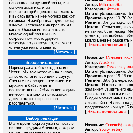
Название:
Начало
наполнила пизду моей жены, и я
Автор:
MilleniumStar
склонившись над этой
Категории:
Фетиш
впечатляющей щелью стал лакать
Dата опубликования:
Вос
и высасывать из неё молоко как кот
Прочитано раз:
10176 (за
из миски. Я зачёрпывал чудо-нектар
Рейтинг:
0% (за неделю: 
языком, и старался не пролить ни
Цитата:
"Серьезное, знач
капли. Осознание того, что это
не так как 8 лет назад. М
молоко одной женщины в
угодить, она выбрала обр
сокровенном месте другой,
могло меня не радовать и 
возбуждало до предела, и с моего
[
Читать полностью »
]
члена уже начало капать.
[ Читать » ]
Название:
13 причин поч
Автор:
AlexSeal
Выбор читателей
Категории:
Гомосексуалы
Первый раз это было год назад в
Dата опубликования:
Вос
Чехии. Мы там катались на лыжах,
Прочитано раз:
15116 (за
а после катания все шли в сауну.
Рейтинг:
39% (за неделю:
Сауны у них общие - все вместе и
Цитата:
"И я взял его в р
мужики, и бабы, и дети
желанием увидить его ещё
соответственно. Обычно все ходили
привстал с лавочки и нач
вечером, а я как-то притомился
В один момент меня вырва
днем и вместо горы пошел
лизать яйца. Я лизал их 
расслабиться.
продолжалось минут 15 пос
[ Читать » ]
[
Читать полностью »
]
Выбор редакции
В это время Сергей уже полностью
Название:
Сексвайф кото
овладел грудями Алены и, с жаром
Автор:
Yourwifestory
целуя тонкую шейку, слегка