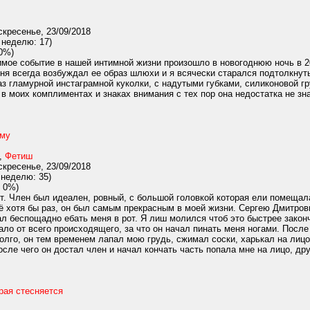
кресенье, 23/09/2018
 неделю: 17)
0%)
имое событие в нашей интимной жизни произошло в новогоднюю ночь в 2
еня всегда возбуждал ее образ шлюхи и я всячески старался подтолкнуть
аз гламурной инстаграмной куколки, с надутыми губками, силиконовой г
в моих комплиментах и знаках внимания с тех пор она недостатка не знал
ему
,
Фетиш
кресенье, 23/09/2018
 неделю: 35)
 0%)
от. Член был идеален, ровный, с большой головкой которая ели помещала
 хотя бы раз, он был самым прекрасным в моей жизни. Сергею Дмитрови
ал беспощадно ебать меня в рот. Я лиш молился чтоб это быстрее зако
ло от всего происходящего, за что он начал пинать меня ногами. После 
долго, он тем временем лапал мою грудь, сжимал соски, харькал на лицо
ле чего он достал член и начал кончать часть попала мне на лицо, друг
рая стесняется