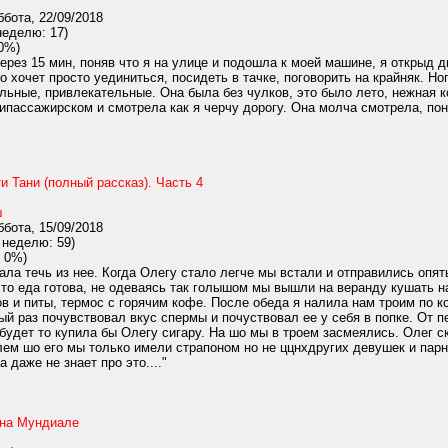
бота, 22/09/2018
неделю: 17)
0%)
рез 15 мин, поняв что я на улице и подошла к моей машине, я открыд дв
то хочет просто уединиться, посидеть в тачке, поговорить на крайняк. 
льные, привлекательные. Она была без чулков, это было лето, нежная к
пассажирском и смотрела как я черчу дорогу. Она молча смотрела, пон
и Тани (полный рассказ). Часть 4
ш
бота, 15/09/2018
 неделю: 59)
 0%)
а течь из нее. Когда Олегу стало легче мы встали и отправились опять
что еда готова, не одеваясь так голышом мы вышли на веранду кушать н
в и питы, термос с горячим кофе. После обеда я налила нам троим по к
ый раз почувствовал вкус спермы и почуствовал ее у себя в попке. От 
к будет то купила бы Олегу сигару. На шо мы в троем засмеялись. Олег 
блем шо его мы только имели страпоном но не ццнхдругих девушек и парн
а даже не знает про это...."
 на Мундиале