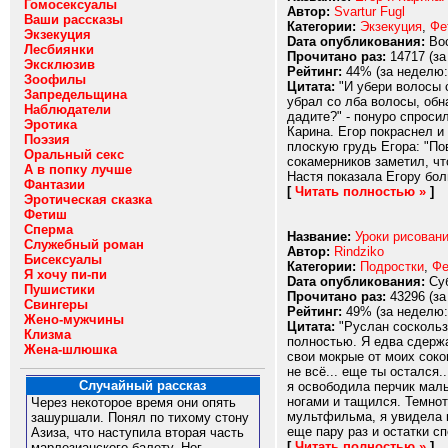
Гомосексуалы
Автор:
Svartur Fugl
Ваши рассказы
Категории:
Экзекуция
,
Фе
Экзекуция
Dата опубликования:
Вос
Лесбиянки
Прочитано раз:
14717 (за
Эксклюзив
Рейтинг:
44% (за неделю:
Зоофилы
Цитата:
"И убери волосы с
Запредельщина
убрал со лба волосы, обн
Наблюдатели
дадите?" - понуро спросил
Эротика
Карина. Егор покраснел и
Поэзия
плоскую грудь Егора: "По
Оральный секс
сокамерников заметил, что
А в попку лучше
Настя показала Егору бол
Фантазии
[
Читать полностью »
]
Эротическая сказка
Фетиш
Сперма
Название:
Уроки рисовани
Служебный роман
Автор:
Rindziko
Бисексуалы
Категории:
Подростки
,
Фе
Я хочу пи-пи
Dата опубликования:
Суб
Пушистики
Прочитано раз:
43296 (за
Свингеры
Рейтинг:
49% (за неделю:
Жено-мужчины
Цитата:
"Руслан соскользн
Клизма
полностью. Я едва сдержа
Жена-шлюшка
свои мокрые от моих соко
не всё... еще ты остался.
Случайный рассказ
я освободила перчик маль
ногами и тащился. Темнот
Через некоторое время они опять
мультфильма, я увидела к
зашуршали. Понял по тихому стону
еще пару раз и остатки сп
Азиза, что наступила вторая часть
[
Читать полностью »
]
марлезианского балету. Ног