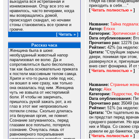
глядя на свой опадающий 
выходила вся истрепанная и
приходить в себя...."
изнеможенная. Отцу все это не
[
Читать полностью »
]
нравилось, часто вечерами, когда
мы возвращались домой,
происходил скандал, но ночами
Название:
Тайна подвала:
стоны становились все громче и
Автор:
Erixxx
громче.
Категории:
Эротическая с
[ Читать » ]
Dата опубликования:
Вто
Прочитано раз:
12276 (за
Рассказ часа
Рейтинг:
42% (за неделю:
Женщина была в шоке:
Цитата:
"Струйщик зарыча
необузданный животный напор
двери, понимая при этом,
парализовал ее волю. Да и
развернулся и, пригнувши
сопротивляться было бесполезно,
вниз свет фонарика. И от
так как была основательно прижата
[
Читать полностью »
]
к постели массивным телом самца.
Хрипя и что-то рыча себе под нос,
он вошел в нее сразу, как только
Название:
Странные женщ
она оказалась под ним. Женщина
Автор:
Alex
чуть не взвыла от нестерпимой
Категории:
Подростки
,
Фе
боли. И чтобы не закричать,
Dата опубликования:
Пят
пришлось рукой зажать рот, а из
Прочитано раз:
35049 (за
глаз в этот миг непроизвольно
Рейтинг:
51% (за неделю:
потекли слезы. Сколько длилась
Цитата:
"Он тщательно вы
эта безумная оргия, не помнит.
он предстал перед врача
Сознание затуманилось, перед
среднего развития. Но вр
глазами все поплыло, потеряла
них и Мара. Со своею спр
сознание. Очнулась лишь от
довели ее до банкетки, гд
равномерного похрапывания
[
Читать полностью »
]
удовлетворенного жеребца, мирно