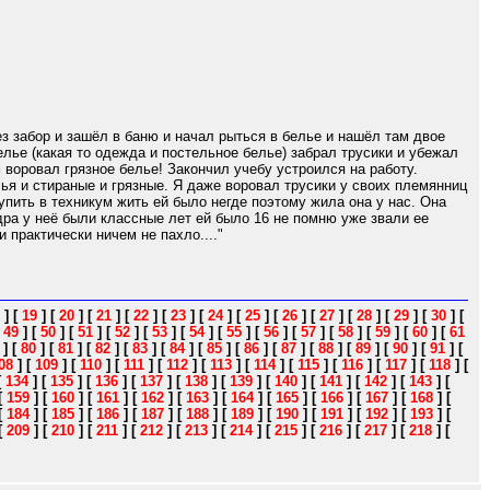
з забор и зашёл в баню и начал рыться в белье и нашёл там двое
елье (какая то одежда и постельное белье) забрал трусики и убежал
 воровал грязное белье! Закончил учебу устроился на работу.
лья и стираные и грязные. Я даже воровал трусики у своих племянниц
упить в техникум жить ей было негде поэтому жила она у нас. Она
дра у неё были классные лет ей было 16 не помню уже звали ее
 практически ничем не пахло...."
]
[
19
]
[
20
]
[
21
]
[
22
]
[
23
]
[
24
]
[
25
]
[
26
]
[
27
]
[
28
]
[
29
]
[
30
]
[
[
49
]
[
50
]
[
51
]
[
52
]
[
53
]
[
54
]
[
55
]
[
56
]
[
57
]
[
58
]
[
59
]
[
60
]
[
61
]
[
80
]
[
81
]
[
82
]
[
83
]
[
84
]
[
85
]
[
86
]
[
87
]
[
88
]
[
89
]
[
90
]
[
91
]
[
08
]
[
109
]
[
110
]
[
111
]
[
112
]
[
113
]
[
114
]
[
115
]
[
116
]
[
117
]
[
118
]
[
[
134
]
[
135
]
[
136
]
[
137
]
[
138
]
[
139
]
[
140
]
[
141
]
[
142
]
[
143
]
[
[
159
]
[
160
]
[
161
]
[
162
]
[
163
]
[
164
]
[
165
]
[
166
]
[
167
]
[
168
]
[
[
184
]
[
185
]
[
186
]
[
187
]
[
188
]
[
189
]
[
190
]
[
191
]
[
192
]
[
193
]
[
[
209
]
[
210
]
[
211
]
[
212
]
[
213
]
[
214
]
[
215
]
[
216
]
[
217
]
[
218
]
[