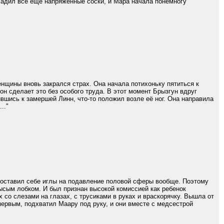
гладил все еще напряженные соски, и Мара начала понемногу
щины вновь закрался страх. Она начала потихоньку пятиться к
он сделает это без особого труда. В этот момент Брызгун вдруг
ившись к замершей Линн, что-то положил возле её ног. Она направила
.."
поставил себе иглы на подавление половой сферы вообще. Поэтому
сым лобком. И был признан высокой комиссией как ребенок
х со слезами на глазах, с трусиками в руках и враскорячку. Вышла от
первым, подхватил Маару под руку, и они вместе с медсестрой