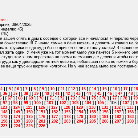
тиш
рник, 08/04/2025
 неделю: 45)
 0%)
зашёл опять в дом к соседке с которой все и началось! Я перелез чере
ли божественно!!!! Я начал тамже в бане нюхать и дрочить и кончил на б
овать трусики везде куда бы не пришёл если это получалось! В основном
ал жить один. У меня уже на тот момент было уже пакетов 5 нижнего бе
л студентом к нам переехала на время племянница с деревни чтобы пост
груди как у двенадцати летней девочки, небольшая попка но ножки и бё
ее вещи трусики шортики колготки. Но у неё всегда было все постирано и
[
4
]
[
5
]
[
6
]
[
7
]
[
8
]
[
9
]
[
10
]
[
11
]
[
12
]
[
13
]
[
14
]
[
15
]
[
16
]
[
17
]
[
18
]
[
36
]
[
37
]
[
38
]
[
39
]
[
40
]
[
41
]
[
42
]
[
43
]
[
44
]
[
45
]
[
46
]
[
47
]
[
48
]
6
]
[
67
]
[
68
]
[
69
]
[
70
]
[
71
]
[
72
]
[
73
]
[
74
]
[
75
]
[
76
]
[
77
]
[
78
]
[
79
]
[
97
]
[
98
]
[
99
]
[
100
]
[
101
]
[
102
]
[
103
]
[
104
]
[
105
]
[ 106 ]
[
107
]
[
1
[
123
]
[
124
]
[
125
]
[
126
]
[
127
]
[
128
]
[
129
]
[
130
]
[
131
]
[
132
]
[
133
]
[
148
]
[
149
]
[
150
]
[
151
]
[
152
]
[
153
]
[
154
]
[
155
]
[
156
]
[
157
]
[
158
]
[
173
]
[
174
]
[
175
]
[
176
]
[
177
]
[
178
]
[
179
]
[
180
]
[
181
]
[
182
]
[
183
]
[
198
]
[
199
]
[
200
]
[
201
]
[
202
]
[
203
]
[
204
]
[
205
]
[
206
]
[
207
]
[
208
]
[
223
]
[
224
]
[
225
]
[
226
]