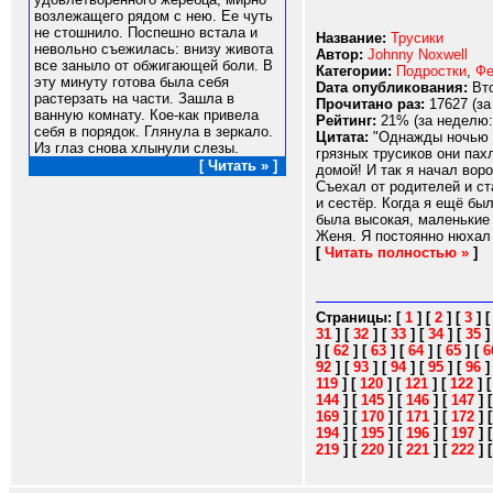
возлежащего рядом с нею. Ее чуть
не стошнило. Поспешно встала и
Название:
Трусики
невольно съежилась: внизу живота
Автор:
Johnny Noxwell
все заныло от обжигающей боли. В
Категории:
Подростки
,
Фе
эту минуту готова была себя
Dата опубликования:
Вто
растерзать на части. Зашла в
Прочитано раз:
17627 (за
ванную комнату. Кое-как привела
Рейтинг:
21% (за неделю:
себя в порядок. Глянула в зеркало.
Цитата:
"Однажды ночью я 
Из глаз снова хлынули слезы.
грязных трусиков они пах
[ Читать » ]
домой! И так я начал вор
Съехал от родителей и ст
и сестёр. Когда я ещё бы
была высокая, маленькие 
Женя. Я постоянно нюхал 
[
Читать полностью »
]
Страницы:
[
1
]
[
2
]
[
3
]
31
]
[
32
]
[
33
]
[
34
]
[
35
]
[
62
]
[
63
]
[
64
]
[
65
]
[
6
92
]
[
93
]
[
94
]
[
95
]
[
96
119
]
[
120
]
[
121
]
[
122
]
144
]
[
145
]
[
146
]
[
147
]
169
]
[
170
]
[
171
]
[
172
]
194
]
[
195
]
[
196
]
[
197
]
219
]
[
220
]
[
221
]
[
222
]