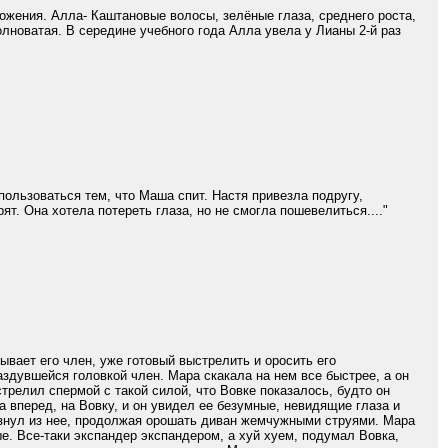
ложения. Алла- Каштановые волосы, зелёные глаза, среднего роста,
олноватая. В середине учебного года Алла увела у Лианы 2-й раз
ользоваться тем, что Маша спит. Настя привезла подругу,
т. Она хотела потереть глаза, но не смогла пошевелиться...."
вает его член, уже готовый выстрелить и оросить его
здувшейся головкой член. Мара скакала на нем все быстрее, а он
стрелил спермой с такой силой, что Вовке показалось, будто он
а вперед, на Вовку, и он увидел ее безумные, невидящие глаза и
льзнул из нее, продолжая орошать диван жемчужными струями. Мара
е. Все-таки экспандер экспандером, а хуй хуем, подумал Вовка,