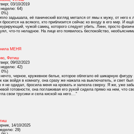
верг, 03/10/2019
 неделю: 64)
 0%)
пло задышала, её панический взгляд метался от ямы к мужу, от него к л
и бросится на всякого, кто приблизится сейчас ко входу в его мир. И ещ
курирующий, чужой самец, которого следует убить. Линн, просто физи
ял, что-то неладное. На лице его появилось беспокойство, необъяснимы
инила МЕНЯ
нию
,
Фетиш
верг, 09/02/2023
 неделю: 42)
 0%)
нечто, черное, кружевное белье, которое облегало её шикарную фигуру
к как войдя в комнату, она сразу же нажала на выключатель, и свет был 
 я не одидал, бросила меня на кровать и залезла сверху. Я же, уже за
евой готовности, она поглаживая его рукой сидела прямо на нем, что с
ла свои трусики и села киской на него...."
тиш
рник, 14/10/2025
неделю: 29)