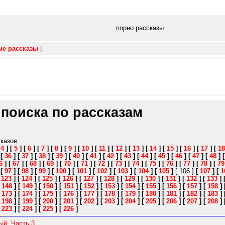
порно рассказы
ые рассказы
|
 поиска по рассказам
сказов
[
4
]
[
5
]
[
6
]
[
7
]
[
8
]
[
9
]
[
10
]
[
11
]
[
12
]
[
13
]
[
14
]
[
15
]
[
16
]
[
17
]
[
18
]
[
36
]
[
37
]
[
38
]
[
39
]
[
40
]
[
41
]
[
42
]
[
43
]
[
44
]
[
45
]
[
46
]
[
47
]
[
48
]
6
]
[
67
]
[
68
]
[
69
]
[
70
]
[
71
]
[
72
]
[
73
]
[
74
]
[
75
]
[
76
]
[
77
]
[
78
]
[
79
]
[
97
]
[
98
]
[
99
]
[
100
]
[
101
]
[
102
]
[
103
]
[
104
]
[
105
]
[ 106 ]
[
107
]
[
1
[
123
]
[
124
]
[
125
]
[
126
]
[
127
]
[
128
]
[
129
]
[
130
]
[
131
]
[
132
]
[
133
]
[
148
]
[
149
]
[
150
]
[
151
]
[
152
]
[
153
]
[
154
]
[
155
]
[
156
]
[
157
]
[
158
]
[
173
]
[
174
]
[
175
]
[
176
]
[
177
]
[
178
]
[
179
]
[
180
]
[
181
]
[
182
]
[
183
]
[
198
]
[
199
]
[
200
]
[
201
]
[
202
]
[
203
]
[
204
]
[
205
]
[
206
]
[
207
]
[
208
]
[
223
]
[
224
]
[
225
]
[
226
]
ый. Часть 3