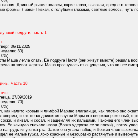
 0%)
ктивная. Длинный рыжие волосы, карие глаза, высокая, среднего телос
шие формы. Лиана- Низкая, с голубыми глазами, светлые волосы, чуть п
лучшей подруги. часть 1
ш
верг, 06/11/2025
 неделю: 30)
 0%)
ты Маша легла спать. Её подруга Настя (они живут вместе) решила восп
трела на живот жертвы. Маша проснулась от ощущения, что на нее смотря
ины. Часть 18
тиш
ница, 27/09/2019
 неделю: 70)
 0%)
, как налито кровью и лимфой Марино влагалище, как плотно оно охваты
спермы, и как легко движется внутри Мары его сверхнапряженный, с ра
 соски, и лизал, и сосал, и защемлял их пальцами. Наконец его член вы
ху. Ее качнуло сначала назад (Вовка удержал ее за плечи) , потом упал
 на грудь из уголка рта. Затем она упала набок, и Вовкин член выско
идел ее малые губки, ярко красные и безобразно растянутые и вывернуты