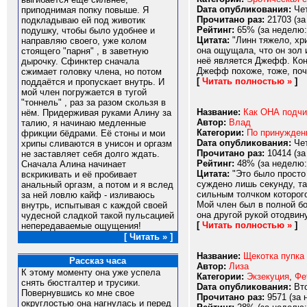
Dата опубликования:
Чет
приподнимая попку повыше. Я
Прочитано раз:
21703 (за
подкладываю ей под животик
Рейтинг:
65% (за неделю:
подушку, чтобы было удобнее и
Цитата:
"Линн тяжело, хри
направляю своего, уже колом
она ощущала, что он зол 
стоящего "парня" , в заветную
неё является Джефф. Кон
дырочку. Сфинктер сначала
Джефф похоже, тоже, почу
сжимает головку члена, но потом
[
Читать полностью »
]
поддаётся и пропускает внутрь. И
мой член погружается в тугой
"тоннель" , раз за разом скользя в
Название:
Как ОНА подч
нём. Придерживая руками Алину за
Автор:
Влад
талию, я начинаю медленные
Категории:
По принужде
фрикции бёдрами. Её стоны и мои
Dата опубликования:
Чет
хрипы сливаются в унисон и оргазм
Прочитано раз:
10414 (за
не заставляет себя долго ждать.
Рейтинг:
48% (за неделю:
Сначала Алина начинает
Цитата:
"Это было просто 
вскрикивать и её пробивает
суждено лишь секунду, та
анальный оргазм, а потом и я вслед
сильным толчком которого
за ней ловлю кайф - изливаюсь
Мой член был в полной бо
внутрь, испытывая с каждой своей
она другой рукой отодвину
чудесной сладкой такой пульсацией
[
Читать полностью »
]
непередаваемые ощущения!
[ Читать » ]
Название:
Щекотка пупка
Рассказ часа
Автор:
Лиза
К этому моменту она уже успела
Категории:
Экзекуция
,
Фе
снять бюстгалтер и трусики.
Dата опубликования:
Вто
Повернувшись ко мне свое
Прочитано раз:
9571 (за 
округлостью она нагнулась и перед