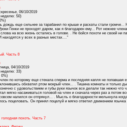
ш
кресенье, 06/10/2019
 неделю: 50)
0%)
 дождь еще сильнее за тарабанил по крыше и раскаты стали громче... Ну 
Уроки Генки не проходят даром, как я благодарен ему... Рот нежнее член
слова на всю жизнь остались в голове. . Не бойся похоти не своей ни п
И находятся у всех в разных местах...."
ый. Часть 8
ш
ница, 04/10/2019
 неделю: 33)
 0%)
лен по которому еще стекала сперма и последняя капля не попавшая ей 
аклонившись обхватил ртом мокрый член... . Тишина комнаты и только д
 конечно с удовольствием и губы руки язычок все делали так нежно что
стал мягко насаживаться головой на член и сначала через раз а потом в
 совсем налился он отпрянул... . Мысль о благодарности мелькнула когда
ось поцеловать. Он принял поцелуй и мягко ответил движением язычка в 
 голодная похоть. Часть 7
казка
,
Фетиш