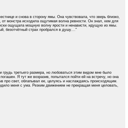
естнице и снова в сторону ямы. Она чувствовала, что зверь близко,
ё, от монстра исходила ощутимая волна ревности. Он знал, кем для
чески ощущала мощную волну ярости и ненависти, идущую из ямы.
й, безотчётный страх пробрался в душу...."
 и грудь третьего размера, но любоваться этим видом мне было
погашен. Я тут же возразив, попытался пойти ей на встречу, но она
быв про свет, облапывал ее, целуясь и наслаждаясь происходящим.
водило меня с ума. Резким движением не прекращая меня целовать,