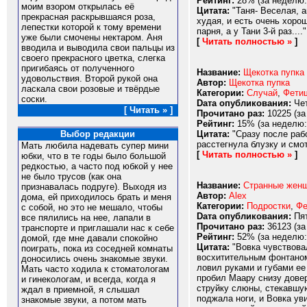
Рейтинг:
28% (за неделю:
моим взором открылась её
Цитата:
"Таня- Веселая, а
прекрасная раскрывшаяся роза,
худая, и есть очень хоро
лепестки которой к тому времени
парня, а у Тани 3-й раз...."
уже были смочены нектаром. Аня
[
Читать полностью »
]
вводила и выводила свои пальцы из
своего прекрасного цветка, слегка
пригибаясь от полученного
Название:
Щекотка пупка 
удовольствия. Второй рукой она
Автор:
Щекотка пупка
ласкала свои розовые и твёрдые
Категории:
Случай
,
Фети
соски.
Dата опубликования:
Чет
[ Читать » ]
Прочитано раз:
10225 (за
Рейтинг:
15% (за неделю:
Цитата:
"Сразу после рабо
Выбор редакции
расстегнула блузку и смо
Мать любила надевать супер мини
[
Читать полностью »
]
юбки, что в те годы было большой
редкостью, а часто под юбкой у нее
не было трусов (как она
Название:
Странные женщ
признавалась подруге). Выходя из
Автор:
Alex
дома, ей приходилось брать и меня
Категории:
Подростки
,
Фе
с собой, но это не мешало, чтобы
Dата опубликования:
Пят
все пялились на нее, лапали в
Прочитано раз:
36123 (за
транспорте и приглашали нас к себе
Рейтинг:
52% (за неделю:
домой, где мне давали спокойно
Цитата:
"Вовка чувствовал
поиграть, пока из соседней комнаты
восхитительным фонтаном 
доносились очень знакомые звуки.
ловил руками и губами ее
Мать часто ходила к стоматологам
пробил Маару снизу довер
и гинекологам, и всегда, когда я
струйку слюны, стекавшую
ждал в приемной, я слышал
поджала ноги, и Вовка ув
знакомые звуки, а потом мать