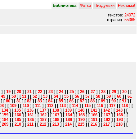
Библиотека
Фотки
Пиздульки
Реклама!
текстов:
24072
страниц:
55365
]
[
19
]
[
20
]
[
21
]
[
22
]
[
23
]
[
24
]
[
25
]
[
26
]
[
27
]
[
28
]
[
29
]
[
30
]
[
[
49
]
[
50
]
[
51
]
[
52
]
[
53
]
[
54
]
[
55
]
[
56
]
[
57
]
[
58
]
[
59
]
[
60
]
[
61
]
[
80
]
[
81
]
[
82
]
[
83
]
[
84
]
[
85
]
[
86
]
[
87
]
[
88
]
[
89
]
[
90
]
[
91
]
[
08
]
[
109
]
[
110
]
[
111
]
[
112
]
[
113
]
[
114
]
[
115
]
[
116
]
[
117
]
[
118
]
[
[
134
]
[
135
]
[
136
]
[
137
]
[
138
]
[
139
]
[
140
]
[
141
]
[
142
]
[
143
]
[
[
159
]
[
160
]
[
161
]
[
162
]
[
163
]
[
164
]
[
165
]
[
166
]
[
167
]
[
168
]
[
[
184
]
[
185
]
[
186
]
[
187
]
[
188
]
[
189
]
[
190
]
[
191
]
[
192
]
[
193
]
[
[
209
]
[
210
]
[
211
]
[
212
]
[
213
]
[
214
]
[
215
]
[
216
]
[
217
]
[
218
]
[