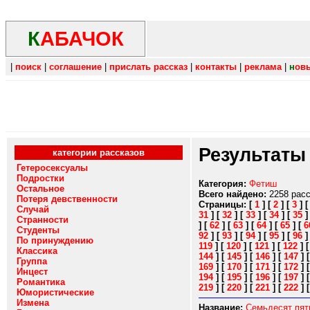
К
АБАЧОК
|
поиск
|
соглашение
|
прислать рассказ
|
контакты
|
реклама
|
н
ов
Результаты
категории рассказов
Гетеросексуалы
Подростки
Категория:
Фетиш
Остальное
Всего найдено:
2258 рас
Потеря девственности
Страницы:
[
1
]
[
2
]
[
3
]
Случай
31
]
[
32
]
[
33
]
[
34
]
[
35
Странности
]
[
62
]
[
63
]
[
64
]
[
65
]
[
6
Студенты
92
]
[
93
]
[
94
]
[
95
]
[
96
По принуждению
119
]
[
120
]
[
121
]
[
122
]
Классика
144
]
[
145
]
[
146
]
[
147
]
Группа
169
]
[
170
]
[
171
]
[
172
]
Инцест
194
]
[
195
]
[
196
]
[
197
]
Романтика
219
]
[
220
]
[
221
]
[
222
]
Юмористические
Измена
Название:
Семьдесят пят