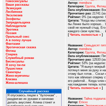
Гомосексуалы
Автор:
mendoza
Ваши рассказы
Категории:
Группа
,
Фети
Экзекуция
Dата опубликования:
Вос
Лесбиянки
Прочитано раз:
21741 (за
Эксклюзив
Рейтинг:
0% (за неделю: 
Зоофилы
Цитата:
"Когда мы слились
Запредельщина
бы Ленке было хорошо... 
Наблюдатели
свой не нужный стыд. Его 
Эротика
каждого свои чувства... . 
Поэзия
[
Читать полностью »
]
Оральный секс
А в попку лучше
Фантазии
Название:
Семьдесят пят
Эротическая сказка
Автор:
mendoza
Фетиш
Категории:
Группа
,
Фети
Сперма
Dата опубликования:
Пят
Служебный роман
Прочитано раз:
12533 (за
Бисексуалы
Рейтинг:
53% (за неделю:
Я хочу пи-пи
Цитата:
"Я вынул мокрый ч
Пушистики
потянул меня за руку и н
Свингеры
этому был готов... Сосал
Жено-мужчины
того как облизал сперму 
Клизма
его работой... Когда член
Жена-шлюшка
наслаждение теперь хотел
[
Читать полностью »
]
Случайный рассказ
Я опускаюсь лицом к "булочкам" ,
Название:
Тайна подвала:
раздвигаю их руками и начинаю
Автор:
Erixxx
делать ануслинг. Алина стонет и
Категории:
Эротическая с
выгибается ещё сильнее,