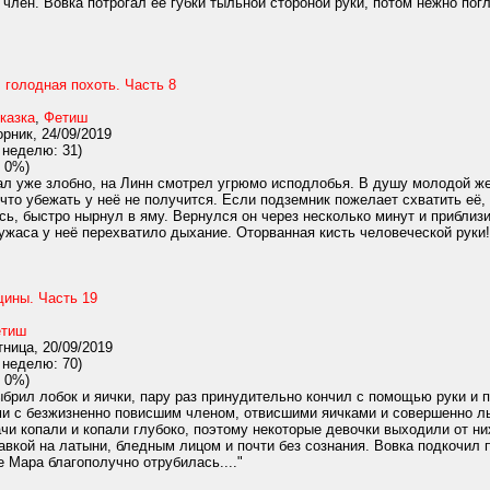
член. Вовка потрогал ее губки тыльной стороной руки, потом нежно по
 голодная похоть. Часть 8
казка
,
Фетиш
рник, 24/09/2019
 неделю: 31)
 0%)
л уже злобно, на Линн смотрел угрюмо исподлобья. В душу молодой жен
 что убежать у неё не получится. Если подземник пожелает схватить её, 
сь, быстро нырнул в яму. Вернулся он через несколько минут и приблиз
 ужаса у неё перехватило дыхание. Оторванная кисть человеческой руки!.
ины. Часть 19
тиш
ница, 20/09/2019
 неделю: 70)
 0%)
брил лобок и яички, пару раз принудительно кончил с помощью руки и 
ми с безжизненно повисшим членом, отвисшими яичками и совершенно лы
ачи копали и копали глубоко, поэтому некоторые девочки выходили от ни
авкой на латыни, бледным лицом и почти без сознания. Вовка подкочил 
е Мара благополучно отрубилась...."