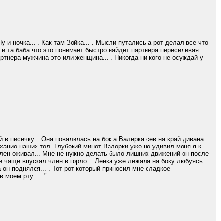
и ночка... . Как там Зойка... . Мысли путались а рот делал все что
а и та баба что это понимает быстро найдет партнера пересиливая
артнера мужчина это или женщина... . Никогда ни кого не осуждай у
в писечку... Она повалилась на бок а Валерка сев на край дивана
ыхание наших тел. Глубокий минет Валерки уже не удивил меня я к
 член оживал... Мне не нужно делать было лишних движений он после
се чаще впускал член в горло... Ленка уже лежала на боку любуясь
 он поднялся... . Тот рот который приносил мне сладкое
моем рту......"