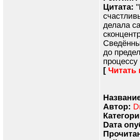
Цитата:
"
счастлив
делала с
сконцент
Сведённы
до преде
процессу 
[
Читать
Название
Автор:
D
Категори
Dата опу
Прочитан