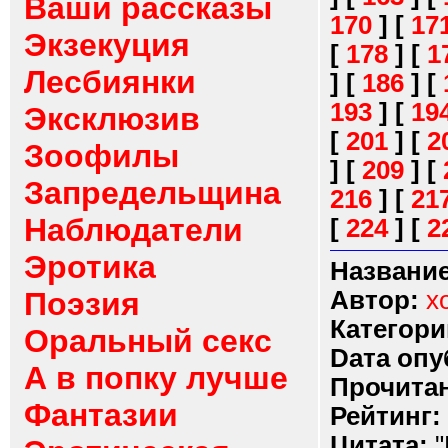
Ваши рассказы
170
]
[
17
Экзекуция
[
178
]
[
1
Лесбиянки
]
[
186
]
[
193
]
[
19
Эксклюзив
[
201
]
[
2
Зоофилы
]
[
209
]
[
Запредельщина
216
]
[
21
Наблюдатели
[
224
]
[
2
Эротика
Название
Поэзия
Автор:
x
Категори
Оральный секс
Dата опу
А в попку лучше
Прочитан
Фантазии
Рейтинг:
Цитата:
"