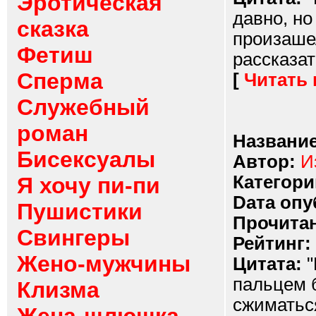
Эротическая
давно, но
сказка
произашел
Фетиш
рассказать
Сперма
[
Читать
Служебный
роман
Название
Бисексуалы
Автор:
И
Категори
Я хочу пи-пи
Dата опу
Пушистики
Прочитан
Свингеры
Рейтинг:
Жено-мужчины
Цитата:
"
пальцем 
Клизма
сжиматьс