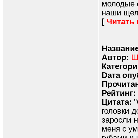
молодые 
наши щели
[
Читать
Название
Автор:
Ш
Категори
Dата опу
Прочитан
Рейтинг:
Цитата:
"
головки д
заросли н
меня с ум
губами и 