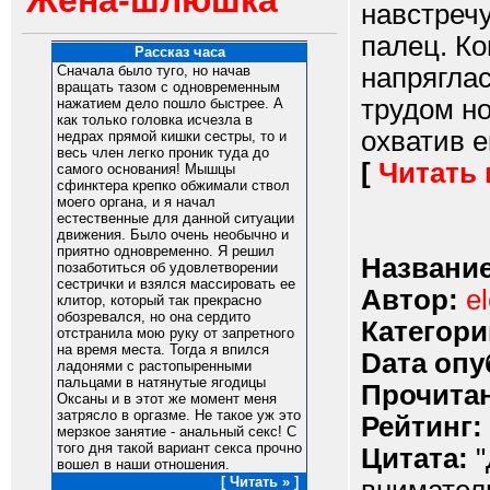
Жена-шлюшка
навстречу
палец. Ко
Рассказ часа
напряглас
Сначала было туго, но начав
вращать тазом с одновременным
трудом но
нажатием дело пошло быстрее. А
как только головка исчезла в
охватив ег
недрах прямой кишки сестры, то и
весь член легко проник туда до
[
Читать
самого основания! Мышцы
сфинктера крепко обжимали ствол
моего органа, и я начал
естественные для данной ситуации
движения. Было очень необычно и
приятно одновременно. Я решил
Название
позаботиться об удовлетворении
сестрички и взялся массировать ее
Автор:
el
клитор, который так прекрасно
обозревался, но она сердито
Категори
отстранила мою руку от запретного
на время места. Тогда я впился
Dата опу
ладонями с растопыренными
пальцами в натянутые ягодицы
Прочитан
Оксаны и в этот же момент меня
затрясло в оргазме. Не такое уж это
Рейтинг:
мерзкое занятие - анальный секс! С
того дня такой вариант секса прочно
Цитата:
"
вошел в наши отношения.
[ Читать » ]