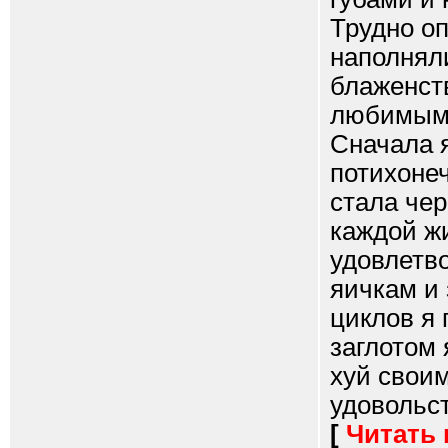
Трудно о
наполнял
блаженств
любимым ч
Сначала я
потихонеч
стала чер
каждой ж
удовлетв
яичкам и 
циклов я 
заглотом
хуй своим
удовольст
[
Читать