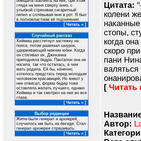
обещала повлиять на них, при этом
Цитата:
"
глядя на меня сверху вниз, с
улыбкой стряхивая сигаретный
колени же
пепел и сплёвывая мне в рот. Я был
в полновластном её подчинении.
наканные 
[ Читать » ]
стопы, ст
Случайный рассказ
когда она
Хеймиш расстегнул застежку на
поясе, потом развязал шнурок,
скоро при
удерживающий нижние юбки. Когда
он стягивал их, Джеханна
пани Нина
приподняла бедра. Панталон она не
носила, так что осталась, в чем
валяться 
мать родила. Ей бы, конечно,
хотелось предстать перед молодым
онанирова
человеком красавицей. Но живот у
нее отвисал, форма бедер тоже
[
Читать
оставляла желать лучшего, однако
Хеймиш и так смотрел на нее во все
глаза.
[ Читать » ]
Название
Выбор редакции
Жили-были генерал и архиерей,
Автор:
L
случилось им быть на беседе. Стал
генерал архиерея спрашивать:
Категори
[ Читать » ]