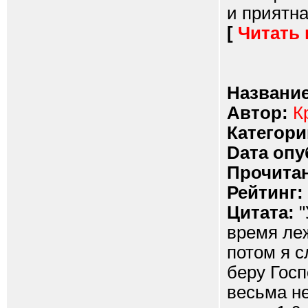
и приятна
[
Читать
Название
Автор:
К
Категори
Dата опу
Прочитан
Рейтинг:
Цитата:
"
время леж
потом я 
беру Госп
весьма не