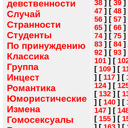
девственности
38
]
[
39
]
47
]
[
48
]
Случай
56
]
[
57
]
Странности
65
]
[
66
]
Студенты
74
]
[
75
]
83
]
[
84
]
По принуждению
92
]
[
93
]
Классика
101
]
[
10
Группа
[
109
]
[
1
Инцест
]
[
117
]
[
124
]
[
12
Романтика
[
132
]
[
1
Юмористические
]
[
140
]
[
Измена
147
]
[
14
[
155
]
[
1
Гомосексуалы
]
[
163
]
[