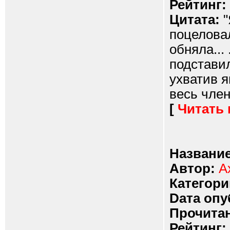
Рейтинг:
Цитата:
"
поцеловал
обняла...
подставил
ухватив я
весь член..
[
Читать
Название
Автор:
А
Категори
Dата опу
Прочитан
Рейтинг: