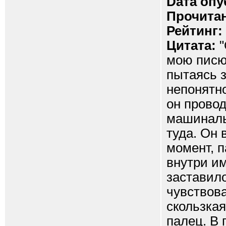
Dата опу
Прочитан
Рейтинг:
Цитата:
"
мою писю 
пытаясь з
непонятно
он прово
машиналь
туда. Он 
момент, п
внутри им
заставило
чувствова
скользкая
палец. В 