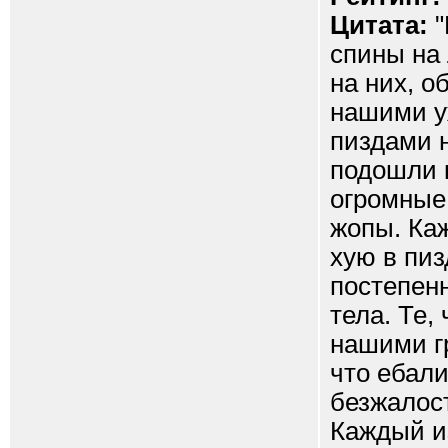
Цитата:
"
спины на 
на них, о
нашими у
пиздами 
подошли к
огромные
жопы. Ка
хую в пиз
постепен
тела. Те,
нашими гр
что ебал
безжалос
Каждый и