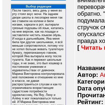
вниматель
перевора
Выбор редакции
После такого, весь день у меня во
обратно. 
рту стоял вкус мочи. На заднем
дворе школы в лесопарке меня так
подумала 
же ставили на колени и били
ногами, харкали в рот, вытирали
стручок с
грязные подошвы об язык, катались
на мне верхом, как на лошади и
опускался
заставляли чистить языком обувь.
И когда в дальнейшем, Яна меня
правда хо
била при других школьниках, я всё
меньше сопротивлялся, потому что
[
Читать
не хотел больше жевать туалетную
бумагу, перепачканную говном,
которой Яна вытирала жопу после
туалета. Как я пережил школьные
годы, я не знаю, это был кошмар в
Название
постоянном унижении и
издевательствах от девчонок.
Автор:
А
Марина Викторовна контролировала
моё положение и отношение ко мне
Категори
в классе, не давая
распространяться слухам и как-то
Dата опу
ограничивала возрастающие
садистские потребности
Прочитан
одноклассниц. На Яну, Лену и
Алёну я мог пожаловаться только
Рейтинг:
ей. И Марина Викторовна мне