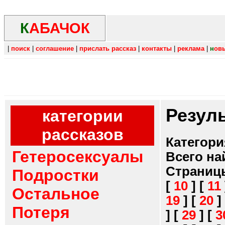
К
АБАЧОК
|
поиск
|
соглашение
|
прислать рассказ
|
контакты
|
реклама
|
н
ов
Резул
категории
рассказов
Категори
Гетеросексуалы
Всего на
Страниц
Подростки
[
10
]
[
11
Остальное
19
]
[
20
]
Потеря
]
[
29
]
[
3