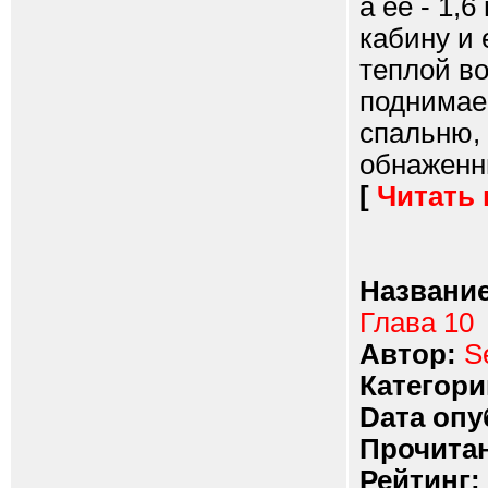
а ее - 1,
кабину и 
теплой в
поднимае
спальню, 
обнаженны
[
Читать
Название
Глава 10
Автор:
S
Категори
Dата опу
Прочитан
Рейтинг: