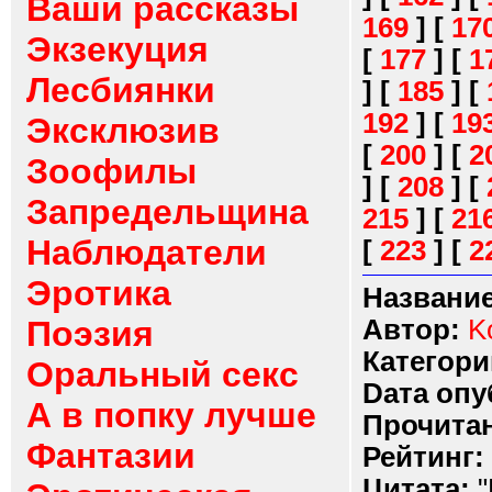
Ваши рассказы
169
]
[
17
Экзекуция
[
177
]
[
1
Лесбиянки
]
[
185
]
[
192
]
[
19
Эксклюзив
[
200
]
[
2
Зоофилы
]
[
208
]
[
Запредельщина
215
]
[
21
Наблюдатели
[
223
]
[
2
Эротика
Название
Поэзия
Автор:
K
Категори
Оральный секс
Dата опу
А в попку лучше
Прочитан
Фантазии
Рейтинг:
Цитата:
"