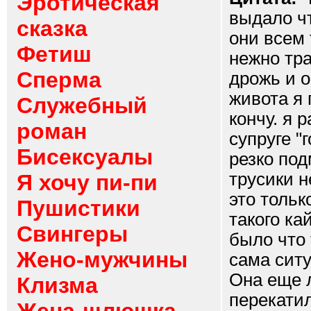
Эротическая
выдало чт
сказка
они всем 
Фетиш
нежно тра
Сперма
дрожь и о
живота я 
Служебный
кончу. я 
роман
супруге "
Бисексуалы
резко под
трусики 
Я хочу пи-пи
это тольк
Пушистики
такого ка
Свингеры
было что 
Жено-мужчины
сама ситу
Она еще л
Клизма
перекатил