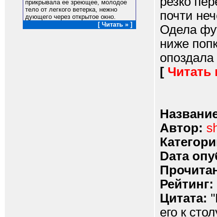
резко пе
прикрывала ее зреющее, молодое
тело от легкого ветерка, нежно
почти неч
дующего через открытое окно.
[ Читать » ]
Одела фу
ниже попк
опоздала 
[
Читать
Название
Автор:
s
Категори
Dата опу
Прочитан
Рейтинг:
Цитата:
"
его к сто