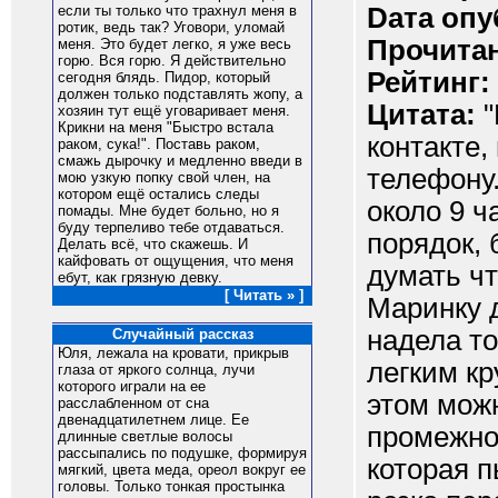
Dата опу
если ты только что трахнул меня в
ротик, ведь так? Уговори, уломай
Прочитан
меня. Это будет легко, я уже весь
горю. Вся горю. Я действительно
Рейтинг:
сегодня блядь. Пидор, который
должен только подставлять жопу, а
Цитата:
"
хозяин тут ещё уговаривает меня.
Крикни на меня "Быстро встала
контакте,
раком, сука!". Поставь раком,
смажь дырочку и медленно введи в
телефону
мою узкую попку свой член, на
котором ещё остались следы
около 9 ч
помады. Мне будет больно, но я
буду терпеливо тебе отдаваться.
порядок, 
Делать всё, что скажешь. И
кайфовать от ощущения, что меня
думать чт
ебут, как грязную девку.
[ Читать » ]
Маринку д
надела то
Случайный рассказ
Юля, лежала на кровати, прикрыв
легким кр
глаза от яркого солнца, лучи
которого играли на ее
этом мож
расслабленном от сна
двенадцатилетнем лице. Ее
промежно
длинные светлые волосы
рассыпались по подушке, формируя
которая п
мягкий, цвета меда, ореол вокруг ее
головы. Только тонкая простынка