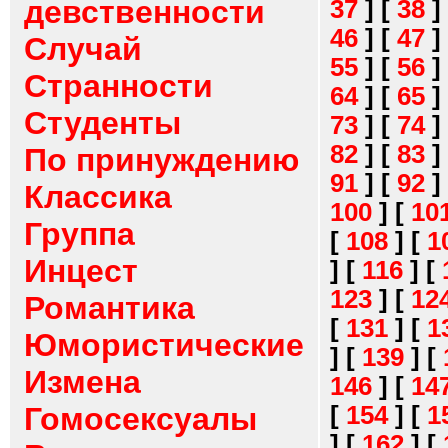
девственности
37
]
[
38
]
46
]
[
47
]
Случай
55
]
[
56
]
Странности
64
]
[
65
]
Студенты
73
]
[
74
]
82
]
[
83
]
По принуждению
91
]
[
92
]
Классика
100
]
[
10
Группа
[
108
]
[
1
Инцест
]
[
116
]
[
123
]
[
12
Романтика
[
131
]
[
1
Юмористические
]
[
139
]
[
Измена
146
]
[
14
[
154
]
[
1
Гомосексуалы
]
[
162
]
[