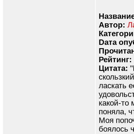
Название
Автор:
Л
Категори
Dата опу
Прочитан
Рейтинг:
Цитата:
"
скользкий
ласкать е
удовольст
какой-то
поняла, ч
Моя попоч
боялось ч