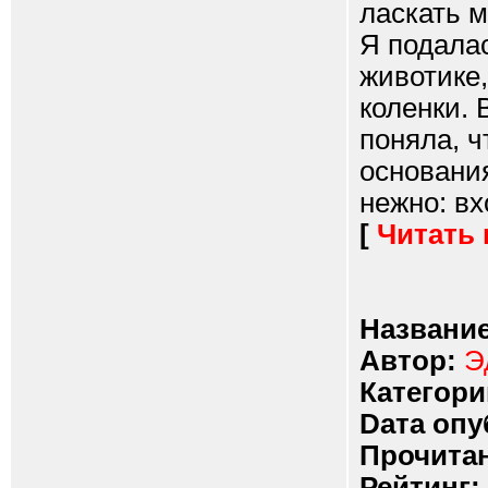
ласкать м
Я подалас
животике,
коленки. 
поняла, ч
основания
нежно: вх
[
Читать
Название
Автор:
Э
Категори
Dата опу
Прочитан
Рейтинг: