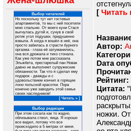
Жена-шлюшка
отстегнула
[
Читать
Выбор читателей
Но поскольку тут нет гостевых
апартаментов, то мы с ней посетили
мою спальню. От моего куни Стася
выгнулась дугой и, сунув в свой
Название
ротик угол подушки, придушенно
взвыла. А когда я вошёл в неё, она
Автор:
А
просто забилась в страсти бурного
оргазма - глаза её затуманились,
Категори
она вся дрожала и тихо стонала.
Как уже потом мне рассказала
Dата опу
Эльжбета, престарелый пан Новак
давно не выполняет супружеские
Прочитан
обязанности. Так что я сделал ему
подарок - дважды и с
Рейтинг:
удовольствием кончил в горящее
лоно польской красотки. Пора
Цитата:
"
конечно уже заводить этой семье
своих наследников!
подготовл
[ Читать » ]
раскрыты
Выбор редакции
ножки. От
При этом сосала как то жадно,
облизывала ствол, яица. Я хорошо
Александ
все видел, потому что все
происходило в 5 метрах от меня.
был риск что могли застукать, хотя