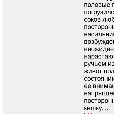
половые 
погрузил
соков лю
посторон
насильниц
возбужде
неожидан
нарастающ
ручьем из
живот по
состоянии
ее внима
напрягше
посторонн
кишку...."