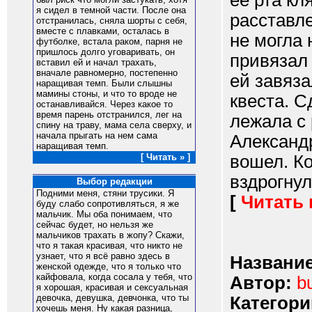
ее рта кл
я сидел в темной части. После она
расставл
отстранилась, сняла шорты с себя,
вместе с плавками, осталась в
не могла 
футболке, встала раком, парня не
пришлось долго уговаривать, он
привязал 
вставил ей и начал трахать,
вначале равномерно, постепенно
ей завяза
наращивая темп. Были слышны
мамины стоны, и что то вроде не
квеста. С
останавливайся. Через какое то
время парень отстранился, лег на
лежала с
спину на траву, мама села сверху, и
начала прыгать на нем сама
Александ
наращивая темп.
вошел. Ко
[ Читать » ]
вздрогнула
Выбор редакции
Подними меня, стяни трусики. Я
[
Читать
буду слабо сопротивляться, я же
мальчик. Мы оба понимаем, что
сейчас будет, но нельзя же
мальчиков трахать в жопу? Скажи,
что я такая красивая, что никто не
узнает, что я всё равно здесь в
Название
женской одежде, что я только что
кайфовала, когда сосала у тебя, что
Автор:
b
я хорошая, красивая и сексуальная
девочка, девушка, девчонка, что ты
Категори
хочешь меня. Ну какая разница,