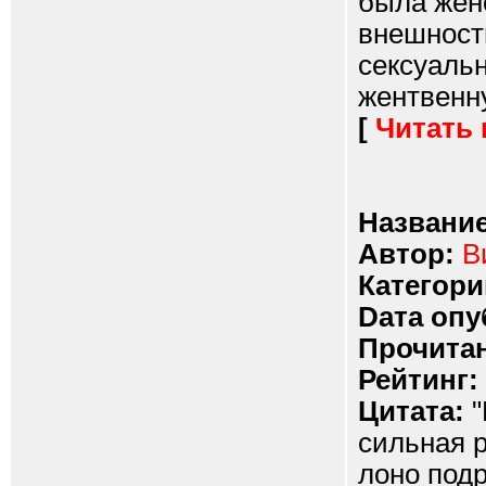
была женс
внешность
сексуаль
жентвенну
[
Читать
Название
Автор:
В
Категори
Dата опу
Прочитан
Рейтинг:
Цитата:
"
сильная р
лоно подр