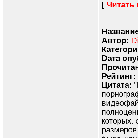
[
Читать
Название
Автор:
D
Категори
Dата опу
Прочитан
Рейтинг:
Цитата:
"
порногра
видеофай
полноценн
которых,
размеров.