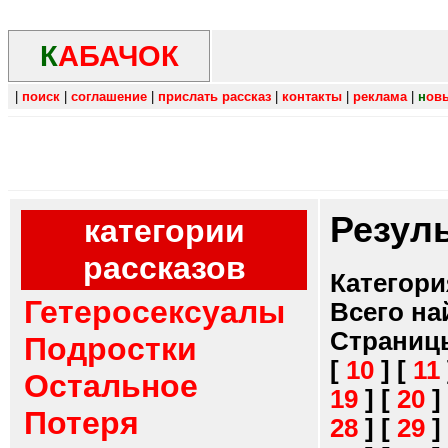
К
АБАЧОК
|
поиск
|
соглашение
|
прислать рассказ
|
контакты
|
реклама
|
н
ов
Резул
категории
рассказов
Категори
Гетеросексуалы
Всего на
Страниц
Подростки
[
10
]
[
11
Остальное
19
]
[
20
]
Потеря
28
]
[
29
]