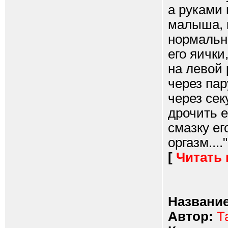
а руками 
малыша, к
нормальн
его яичк
на левой 
через па
через сек
дрочить е
смазку ег
оргазм...."
[
Читать
Название
Автор:
Т