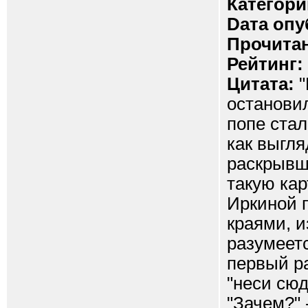
Категори
Dата опу
Прочитан
Рейтинг:
Цитата:
"
останови
попе стал
как выгля
раскрывше
такую кар
Иркиной 
краями, и
разумеетс
первый р
"неси сюд
"Зачем?" 