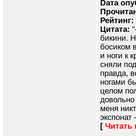
Dата опу
Прочитан
Рейтинг:
Цитата:
"
бикини. Н
босиком в
и ноги к 
сняли под
правда, в
ногами бы
целом по
довольно 
меня никт
экспонат -
[
Читать