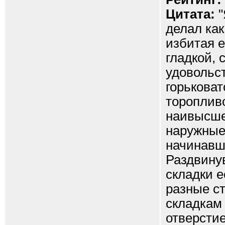
Цитата:
"
делал как
избитая е
гладкой, 
удовольст
горьковат
тороплив
наивысше
наружные
начинавше
Раздвину
складки е
разные с
складкам
отверстие.