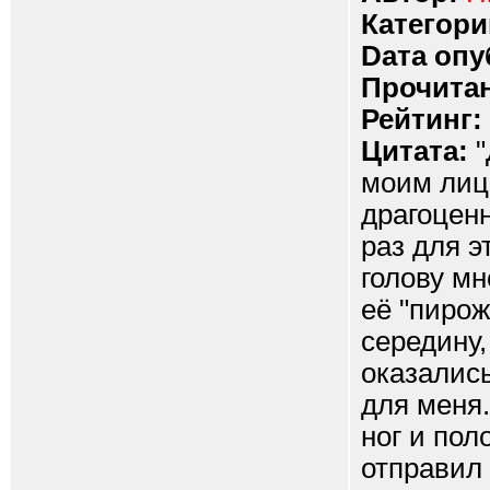
Категори
Dата опу
Прочитан
Рейтинг:
Цитата:
"
моим лиц
драгоценн
раз для э
голову мн
её "пирож
середину,
оказались
для меня.
ног и пол
отправил 