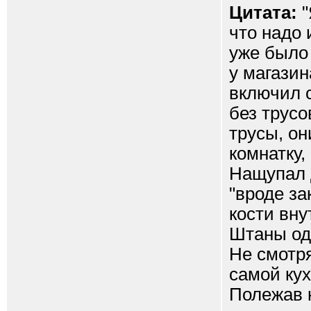
Цитата:
"
что надо 
уже было 
у магазин
включил с
без трусо
трусы, он
комнатку,
Нащупал 
"вроде за
кости вну
Штаны оде
Не смотря
самой кух
Полежав 