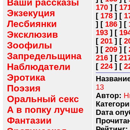
Ваши рассказы
170
]
[
17
Экзекуция
[
178
]
[
1
Лесбиянки
]
[
186
]
[
193
]
[
19
Эксклюзив
[
201
]
[
2
Зоофилы
]
[
209
]
[
Запредельщина
216
]
[
21
Наблюдатели
[
224
]
[
2
Эротика
Название
Поэзия
13
Автор:
Н
Оральный секс
Категори
А в попку лучше
Dата опу
Фантазии
Прочитан
Рейтинг: