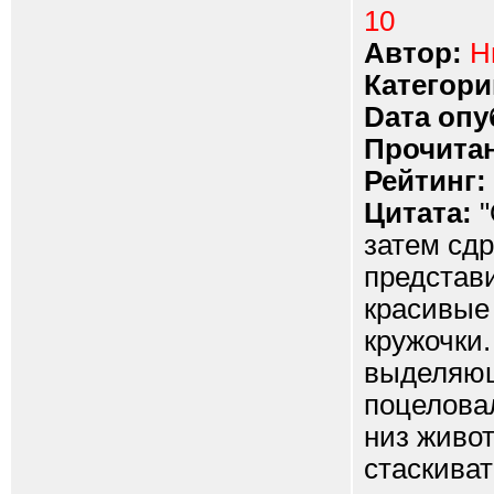
10
Автор:
Н
Категори
Dата опу
Прочитан
Рейтинг:
Цитата:
"
затем сдр
представ
красивые 
кружочки.
выделяющ
поцеловал
низ живот
стаскиват