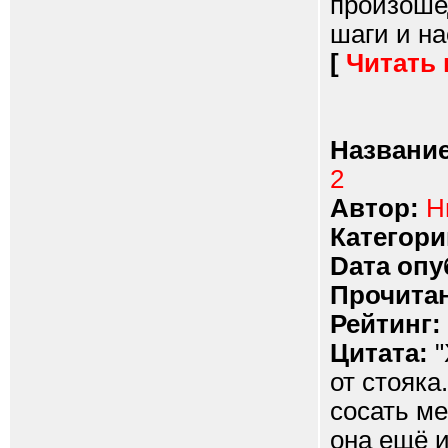
произоше
шаги и на
[
Читать
Название
2
Автор:
Н
Категори
Dата опу
Прочитан
Рейтинг:
Цитата:
"
от стояка
сосать ме
она ещё и