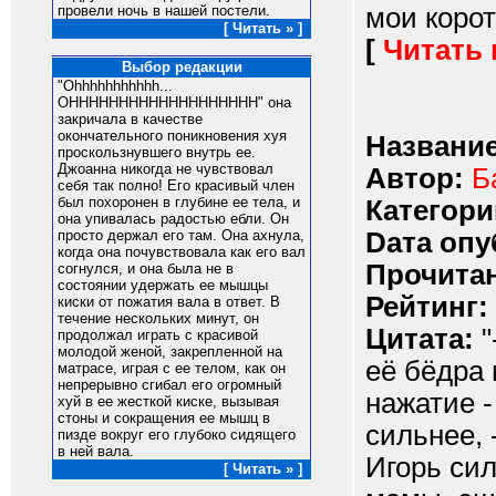
мои корот
провели ночь в нашей постели.
[ Читать » ]
[
Читать
Выбор редакции
"Ohhhhhhhhhhh...
OHHHHHHHHHHHHHHHHHHH" она
закричала в качестве
окончательного поникновения хуя
Название
проскользнувшего внутрь ее.
Джоанна никогда не чувствовал
Автор:
Б
себя так полно! Его красивый член
был похоронен в глубине ее тела, и
Категори
она упивалась радостью ебли. Он
Dата опу
просто держал его там. Она ахнула,
когда она почувствовала как его вал
Прочитан
согнулся, и она была не в
состоянии удержать ее мышцы
Рейтинг:
киски от пожатия вала в ответ. В
течение нескольких минут, он
Цитата:
"
продолжал играть с красивой
молодой женой, закрепленной на
её бёдра 
матрасе, играя с ее телом, как он
непрерывно сгибал его огромный
нажатие -
хуй в ее жесткой киске, вызывая
стоны и сокращения ее мышц в
сильнее, 
пизде вокруг его глубоко сидящего
в ней вала.
Игорь сил
[ Читать » ]