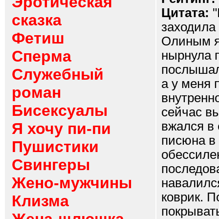
Эротическая
Цитата:
"
сказка
заходила
Фетиш
Олиным я
Сперма
нырнула п
послышало
Служебный
а у меня 
роман
внутренно
Бисексуалы
сейчас в
вжался в 
Я хочу пи-пи
писюна в 
Пушистики
обессилен
Свингеры
последова
Жено-мужчины
навалился
коврик. П
Клизма
покрывать