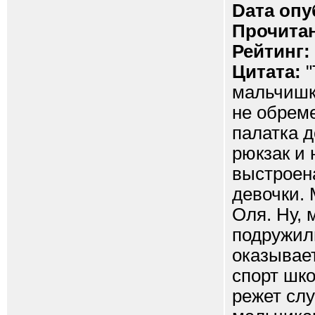
Dата опу
Прочитан
Рейтинг:
Цитата:
"
мальчишк
не обрем
палатка д
рюкзак и 
выстроена
девочки. 
Оля. Ну, 
подружили
оказывае
спорт шко
режет слу