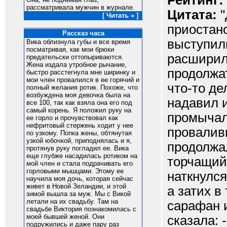
Рейтинг:
рассматривала мужчин в журнале.
Цитата:
"
[ Читать » ]
приостано
Рассказ часа
выступили
Вика облизнула губы и все время
посматривая, как мои брюки
расширили
предательски оттопыриваются.
Жена издала утробное рычание,
продолжат
быстро расстегнула мне ширинку и
мои член провалился в ее горячий и
что-то де
полный желания ротик. Похоже, что
возбуждена моя девочка была на
надавил и
все 100, так как взяла она его под
самый корень. Я положил руку на
промычала
ее горло и прочувствовал как
нефритовый стержень ходит у нее
провалив
по узкому. Попка жены, обтянутая
узкой юбочкой, приподнялась и я,
продолжал
протянув руку погладил ее. Вика
еще глубже насадилась ротиком на
торчащий 
мой член и стала подрачивать его
горловыми мышцами. Этому ее
наткнулся
научила моя дочь, которая сейчас
живет в Новой Зеландии, и этой
а затих в
зимой вышла за муж. Мы с Викой
летали на их свадьбу. Там на
сарафан 
свадьбе Виктория познакомилась с
моей бывшей женой. Они
сказала: -
подружились и даже пару раз