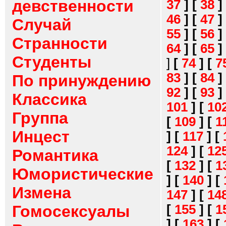
девственности
37
]
[
38
]
46
]
[
47
]
Случай
55
]
[
56
]
Странности
64
]
[
65
]
Студенты
]
[
74
]
[
7
83
]
[
84
]
По принуждению
92
]
[
93
]
Классика
101
]
[
10
Группа
[
109
]
[
1
Инцест
]
[
117
]
[
124
]
[
12
Романтика
[
132
]
[
1
Юмористические
]
[
140
]
[
Измена
147
]
[
14
[
155
]
[
1
Гомосексуалы
]
[
163
]
[