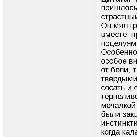
пришлось
страстный
Он мял гр
вместе, 
поцелуям
Особенно
особое вн
от боли, 
твёрдыми
сосать и 
терпеливо
мочалкой 
были закр
инстинкт
когда ка