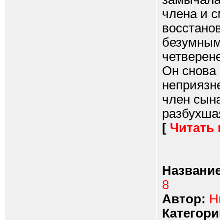
члена и с
восстанов
безумным
четверене
Он снова 
неприязн
член сына
разбухшая
[
Читать
Название
8
Автор:
Н
Категори