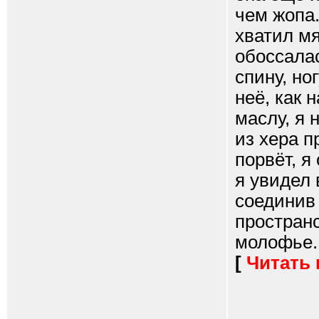
чем жопа
хватил мя
обоссалас
спину, но
неё, как 
маслу, я 
из хера п
порвёт, я
я увидел 
соединив
пространс
молофье..
[
Читать