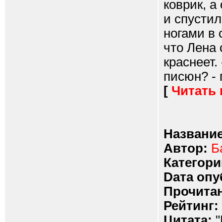
коврик, а
и спустил
ногами в 
что Лена
краснеет.
писюн? - 
[
Читать
Название
Автор:
Б
Категори
Dата опу
Прочитан
Рейтинг:
Цитата:
"