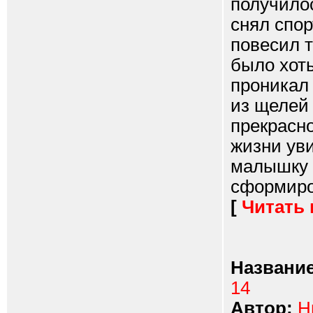
получилос
снял спор
повесил т
было хоть
проникал 
из щелей 
прекрасно
жизни ув
малышку у
сформиров
[
Читать
Название
14
Автор:
Н