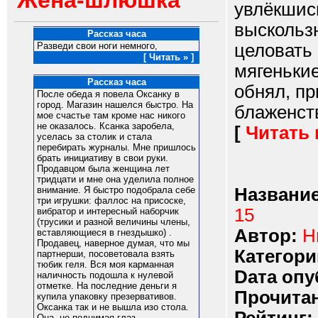
Жена-шлюшка
увлёкшис
выскользн
Рассказ часа
целовать 
Разведи свои ноги немного,
[ Читать » ]
мягенькие
Рассказ часа
обнял, п
После обеда я повела Оксанку в
город. Магазин нашелся быстро. На
блаженств
мое счастье там кроме нас никого
не оказалось. Ксанка заробела,
[
Читать
уселась за столик и стала
перебирать журналы. Мне пришлось
брать инициативу в свои руки.
Продавцом была женщина лет
тридцати и мне она уделила полное
Название
внимание. Я быстро подобрала себе
три игрушки: фаллос на присоске,
15
вибратор и интересный наборчик
(трусики и разной величины члены,
Автор:
Н
вставляющиеся в гнездышко) .
Продавец, наверное думая, что мы
Категори
партнерши, посоветовала взять
тюбик геля. Вся моя карманная
Dата опу
наличность подошла к нулевой
отметке. На последние деньги я
Прочитан
купила упаковку презервативов.
Оксанка так и не вышла изо стола.
Она, не поднимая глаз,