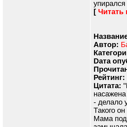
упирался е
[
Читать
Название
Автор:
Б
Категори
Dата опу
Прочитан
Рейтинг:
Цитата:
"
насажена 
- делало 
Такого о
Мама под
замычала.