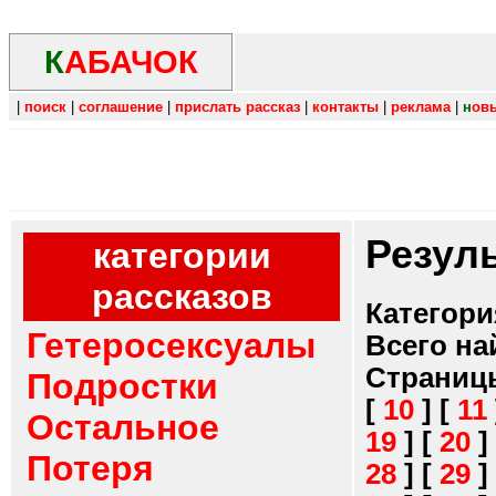
К
АБАЧОК
|
поиск
|
соглашение
|
прислать рассказ
|
контакты
|
реклама
|
н
ов
Резул
категории
рассказов
Категори
Гетеросексуалы
Всего на
Страниц
Подростки
[
10
]
[
11
Остальное
19
]
[
20
]
Потеря
28
]
[
29
]