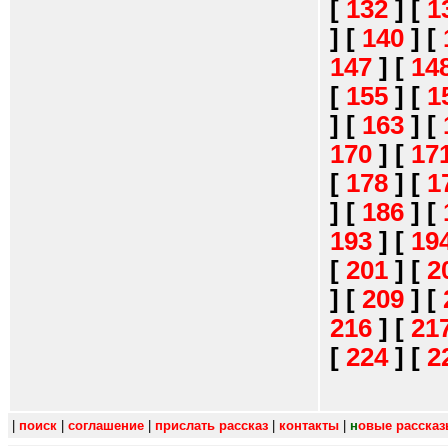
[
132
]
[
1
]
[
140
]
[
147
]
[
14
[
155
]
[
1
]
[
163
]
[
170
]
[
17
[
178
]
[
1
]
[
186
]
[
193
]
[
19
[
201
]
[
2
]
[
209
]
[
216
]
[
21
[
224
]
[
2
|
поиск
|
соглашение
|
прислать рассказ
|
контакты
|
н
овые расска