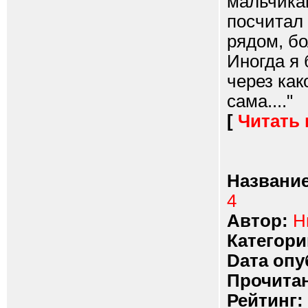
мальчикам
посчитал
рядом, бо
Иногда я 
через как
сама...."
[
Читать
Название
4
Автор:
Н
Категори
Dата опу
Прочитан
Рейтинг: