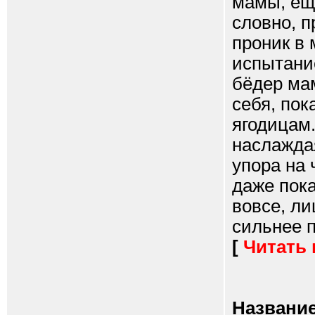
мамы, ещ
словно, п
проник в 
испытани
бёдер ма
себя, пок
ягодицам
наслажда
упора на 
даже пока
вовсе, ли
сильнее п
[
Читать
Название