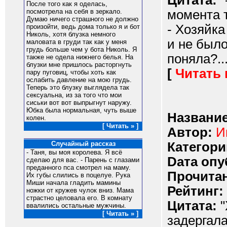
Цитата:
"
После того как я оделась,
момента 
посмотрела на себя в зеркало.
Думаю ничего страшного не должно
- Хозяйка
произойти, ведь дома только я и бот
Николь, хотя блузка немного
и не было
маловата в груди так как у меня
грудь больше чем у бота Николь. Я
поняла?...
также не одела нижнего белья. На
блузки мне пришлось расторгнуть
[
Читать
пару пуговиц, чтобы хоть как
ослабить давление на мою грудь.
Теперь это блузку выглядела так
сексуальна, из за того что мои
сиськи вот вот выпрыгнут наружу.
Юбка была нормальная, чуть выше
Название
колен.
[ Читать » ]
Автор:
И
Категори
Случайный рассказ
- Таня, вы моя королева. Я всё
Dата опу
сделаю для вас. - Парень с глазами
преданного пса смотрел на маму.
Прочитан
Их губы слились в поцелуе. Рука
Миши начала гладить мамины
Рейтинг:
ножки от кружев чулок вниз. Мама
страстно целовала его. В комнату
Цитата:
"
ввалились остальные мужчины.
[ Читать » ]
задергала