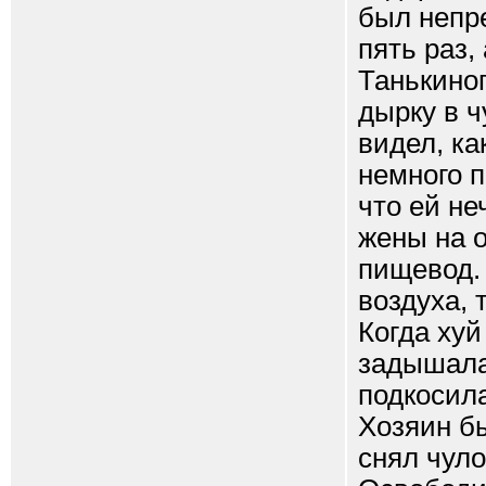
был непре
пять раз,
Танькиног
дырку в ч
видел, ка
немного п
что ей не
жены на о
пищевод. 
воздуха, 
Когда хуй
задышала 
подкосила
Хозяин бы
снял чуло