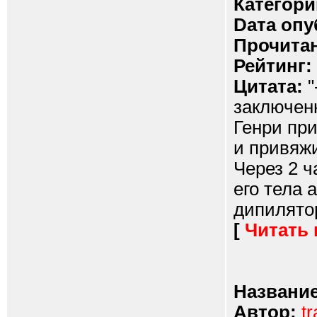
Категори
Dата опу
Прочитан
Рейтинг:
Цитата:
"
заключенн
Генри при
и привяжи
Через 2 ч
его тела 
дипилятор
[
Читать
Название
Автор:
t