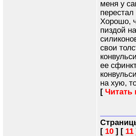
меня у са
перестал 
Хорошо, ч
пиздой на
силиконов
свои толс
конвульси
ее сфинкт
конвульси
на хую, т
[
Читать
Страниц
[
10
]
[
11