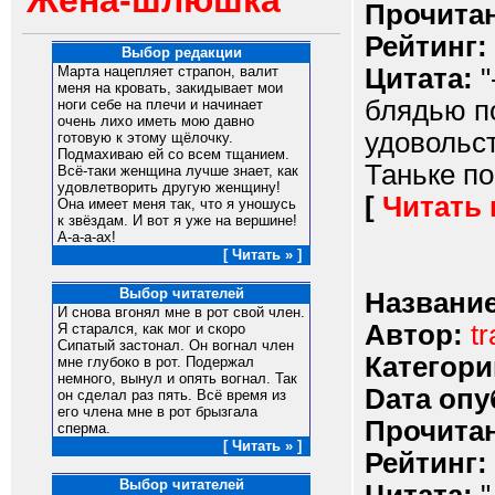
Жена-шлюшка
Прочитан
Рейтинг:
Выбор редакции
Цитата:
"
Марта нацепляет страпон, валит
меня на кровать, закидывает мои
блядью по
ноги себе на плечи и начинает
очень лихо иметь мою давно
удовольст
готовую к этому щёлочку.
Подмахиваю ей со всем тщанием.
Таньке по
Всё-таки женщина лучше знает, как
удовлетворить другую женщину!
[
Читать
Она имеет меня так, что я уношусь
к звёздам. И вот я уже на вершине!
А-а-а-ах!
[ Читать » ]
Выбор читателей
Название
И снова вгонял мне в рот свой член.
Автор:
t
Я старался, как мог и скоро
Сипатый застонал. Он вогнал член
Категори
мне глубоко в рот. Подержал
немного, вынул и опять вогнал. Так
Dата опу
он сделал раз пять. Всё время из
его члена мне в рот брызгала
Прочитан
сперма.
[ Читать » ]
Рейтинг:
Выбор читателей