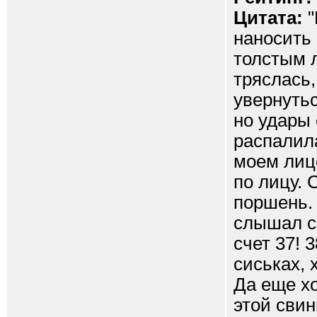
Цитата:
"
наносить
толстым л
тряслась,
увернутьс
но удары 
распалила
моем лиц
по лицу. 
поршень. 
слышал св
счет 37! 
сиськах, 
Да еще х
этой свин