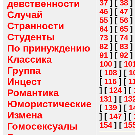
девственности
37
]
[
38
]
46
]
[
47
]
Случай
55
]
[
56
]
Странности
64
]
[
65
]
Студенты
73
]
[
74
]
82
]
[
83
]
По принуждению
91
]
[
92
]
Классика
100
]
[
10
Группа
[
108
]
[
1
Инцест
[
116
]
[
1
]
[
124
]
[
Романтика
131
]
[
13
Юмористические
[
139
]
[
1
Измена
]
[
147
]
[
154
]
[
15
Гомосексуалы