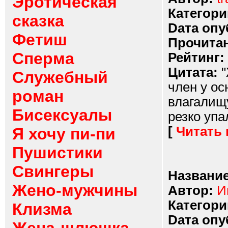
Эротическая
Категори
сказка
Dата опу
Фетиш
Прочитан
Сперма
Рейтинг:
Цитата:
"
Служебный
член у ос
роман
влагалищу
Бисексуалы
резко упа
[
Читать
Я хочу пи-пи
Пушистики
Свингеры
Название
Жено-мужчины
Автор:
И
Категори
Клизма
Dата опу