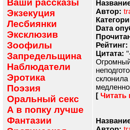
Ваши рассказы
Название
Автор:
t
Экзекуция
Категори
Лесбиянки
Dата опу
Эксклюзив
Прочитан
Зоофилы
Рейтинг:
Цитата:
"
Запредельщина
Огромный 
Наблюдатели
неподгот
Эротика
склонила 
Поэзия
медленно 
[
Читать
Оральный секс
А в попку лучше
Фантазии
Название
Автор:
t