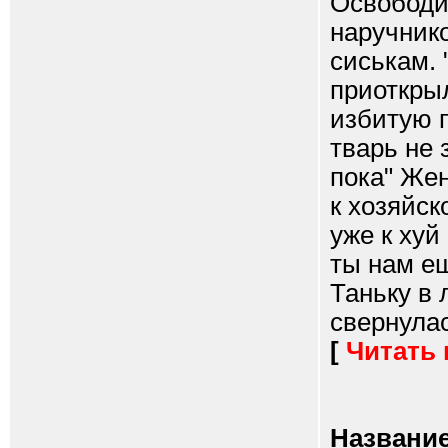
Освободи
наручнико
сиськам. 
приоткрыл
избитую п
тварь не
пока" Жен
к хозяйск
уже к хуй
ты нам ещ
Таньку в 
свернулас
[
Читать
Название