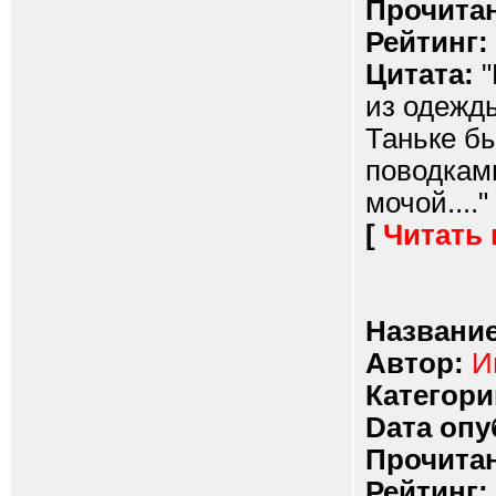
Прочитан
Рейтинг:
Цитата:
"
из одежды
Таньке бы
поводкам
мочой...."
[
Читать
Название
Автор:
И
Категори
Dата опу
Прочитан
Рейтинг: