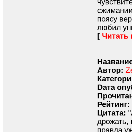
чувствит
сжимании
поясу ве
любил уни
[
Читать
Название
Автор:
Z
Категори
Dата опу
Прочитан
Рейтинг:
Цитата:
"
дрожать,
правда уж