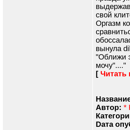
выдержав 
свой клит
Оргазм ко
сравнитьс
обоссалас
вынула di
"Оближи э
мочу"...."
[
Читать
Название
Автор:
*
Категори
Dата опу