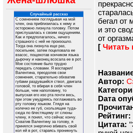
Жена-шлюшка
прекрасно
старалась
Случайный рассказ
бегал от 
С сомнением поглядывая на мой
член, она приблизилась к нему и
и это сво
осторожно лизнула головку. Потом
прислушалась к своим ощущениям.
от оргазма
Как и предполагалось, ничего
страшного с ней не произошло.
[
Читать
Тогда она лизнула еще раз,
посильнее, затем поцеловала ее
взасос, пощекотав кончиком языка
дырочку и наконец всосала ее в рот.
Мое состояние было трудно
передать словами. Я воспарил!
Название
Валентина, преодолев свои
сомнения, старательно обхватив
Автор:
С
губами раздувшийся ствол, двигала
головой, то вбирая в себя член
Категори
больше, чем наполовину, то
выпуская его изо рта почти весь,
Dата опу
при этом умудряясь поглаживать во
рту головку языком. Глядя на
Прочитан
колечко ее губ, скользящее туда-
сюда по блестящему от слюны
Рейтинг:
члену, я понял, что сейчас кончу.
Схватив Валентину за голову, я
Цитата:
"
принялся энергично вбивать свой
кол ей в рот, стараясь проникнуть