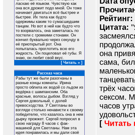
Dата опу
ласкаю её языком. Чувствую как
Прочитан
она вся дрожит подо мной. Он тоже
начинает двигаться всё быстрее и
Рейтинг:
быстрее. Их тела как будто
одержимы каким то сумасшедшим
Цитата:
"
танцем. Но вот в ней как будто что
то взорвалось, она заметалась по
засмеялся
постели с громкими стонами. Он
кончил буквально через секунду в
продолжа
её приоткрытый рот. Она
попыталась проглотить всю его
она привя
жидкость. Он поцеловал её губы. Я
знаю, он любит свой вкус.
сама, бил
[ Читать » ]
маленьког
Рассказ часа
танцевать
Рабы тут же были разогнаны в
разные концы комнаты. Ирина
трёх час
просто облила их водой со льдом из
ведёрка с шампанским. Оба
сексом. 
красные, волосы дыбом. Взгляд у
Сергея довольный, с долей
часов утр
превосходства. У Светланы во
взгляде столько ненависти к своему
удовольст
победителю, что казалось она в нем
дырку прожжет. Сергей попросил в
[
Читать
свою награду 8 часов с фак-
машиной для Светланы. Нам эта
идея понравилась и мы дали своё