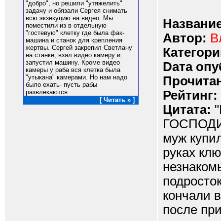
"добро", но решили "утяжелить"
задачу и обязали Сергея снимать
всю экзекуцию на видео. Мы
Название
поместили из в отдельную
"гостевую" клетку где была фак-
Автор:
В
машина и станок для крепления
жертвы. Сергей закрепил Светлану
Категори
на станке, взял видео камеру и
запустил машину. Кроме видео
Dата опу
камеры у раба вся клетка была
"утыкана" камерами. Но нам надо
Прочитан
было ехать- пусть рабы
Рейтинг:
развлекаются.
[ Читать » ]
Цитата:
"
ГОСПОДИН
муж купил
руках клю
незнаком
подросток
кончали в
после при