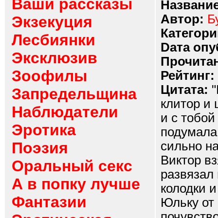
Ваши рассказы
Название
Автор:
Б
Экзекуция
Категори
Лесбиянки
Dата опу
Эксклюзив
Прочитан
Зоофилы
Рейтинг:
Цитата:
"
Запредельщина
клитор и 
Наблюдатели
и с тобой
Эротика
подумала
Поэзия
сильно н
Виктор вз
Оральный секс
развязал 
А в попку лучше
колодки и
Фантазии
Юльку от 
почувств