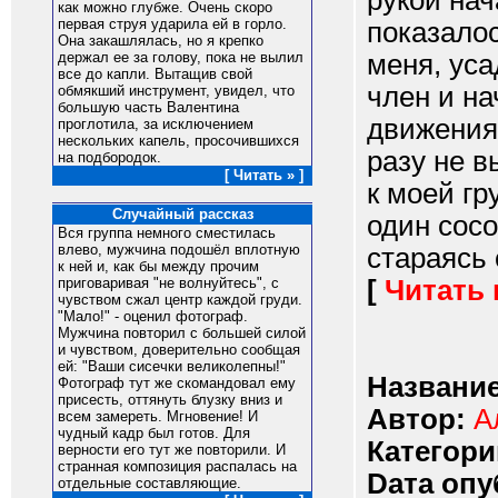
рукой нач
как можно глубже. Очень скоро
первая струя ударила ей в горло.
показало
Она закашлялась, но я крепко
меня, уса
держал ее за голову, пока не вылил
все до капли. Вытащив свой
член и на
обмякший инструмент, увидел, что
большую часть Валентина
движения
проглотила, за исключением
нескольких капель, просочившихся
разу не в
на подбородок.
[ Читать » ]
к моей гр
Случайный рассказ
один сосо
Вся группа немного сместилась
влево, мужчина подошёл вплотную
стараясь 
к ней и, как бы между прочим
[
Читать
приговаривая "не волнуйтесь", с
чувством сжал центр каждой груди.
"Мало!" - оценил фотограф.
Мужчина повторил с большей силой
и чувством, доверительно сообщая
ей: "Ваши сисечки великолепны!"
Название
Фотограф тут же скомандовал ему
присесть, оттянуть блузку вниз и
Автор:
А
всем замереть. Мгновение! И
чудный кадр был готов. Для
Категори
верности его тут же повторили. И
странная композиция распалась на
Dата опу
отдельные составляющие.