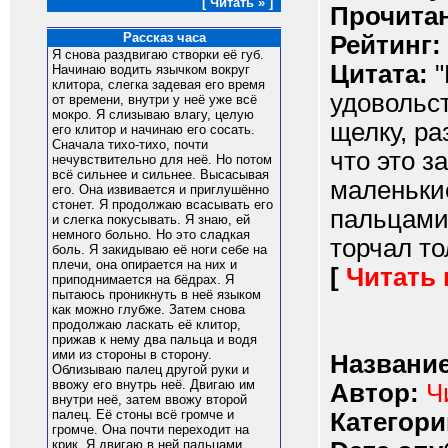
[ Читать » ]
Прочитан
Рассказ часа
Рейтинг:
Я снова раздвигаю створки её губ.
Цитата:
"
Начинаю водить язычком вокруг
клитора, слегка задевая его время
удовольс
от времени, внутри у неё уже всё
мокро. Я слизываю влагу, целую
щелку, ра
его клитор и начинаю его сосать.
Сначала тихо-тихо, почти
что это з
нечувствительно для неё. Но потом
всё сильнее и сильнее. Высасывая
маленьки
его. Она извивается и приглушённо
стонет. Я продолжаю всасывать его
пальцами,
и слегка покусывать. Я знаю, ей
немного больно. Но это сладкая
торчал то
боль. Я закидываю её ноги себе на
плечи, она опирается на них и
[
Читать
приподнимается на бёдрах. Я
пытаюсь проникнуть в неё языком
как можно глубже. Затем снова
продолжаю ласкать её клитор,
прижав к нему два пальца и водя
ими из стороны в сторону.
Название
Облизываю палец другой руки и
ввожу его внутрь неё. Двигаю им
Автор:
Ч
внутри неё, затем ввожу второй
палец. Её стоны всё громче и
Категори
громче. Она почти переходит на
крик. Я двигаю в ней пальцами,