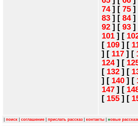
65
]
[
66
]
74
]
[
75
]
83
]
[
84
]
92
]
[
93
]
101
]
[
10
[
109
]
[
1
]
[
117
]
[
124
]
[
12
[
132
]
[
1
]
[
140
]
[
147
]
[
14
[
155
]
[
1
|
поиск
|
соглашение
|
прислать рассказ
|
контакты
|
н
овые расска