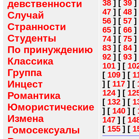
девственности
38
]
[
39
]
47
]
[
48
]
Случай
56
]
[
57
]
Странности
65
]
[
66
]
Студенты
74
]
[
75
]
83
]
[
84
]
По принуждению
92
]
[
93
]
Классика
101
]
[
10
Группа
[
109
]
[
1
Инцест
]
[
117
]
[
124
]
[
12
Романтика
[
132
]
[
1
Юмористические
]
[
140
]
[
Измена
147
]
[
14
[
155
]
[
1
Гомосексуалы