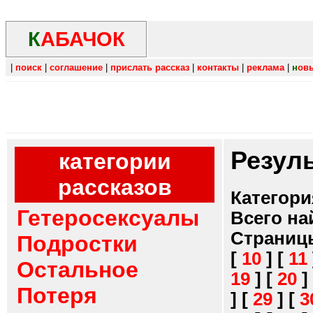
К
АБАЧОК
|
поиск
|
соглашение
|
прислать рассказ
|
контакты
|
реклама
|
н
ов
Резул
категории
рассказов
Категори
Гетеросексуалы
Всего на
Страниц
Подростки
[
10
]
[
11
Остальное
19
]
[
20
]
Потеря
]
[
29
]
[
3