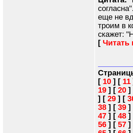
согласна"
еще не в
троим в к
скажет: "Н
[
Читать
Страниц
[
10
]
[
11
19
]
[
20
]
]
[
29
]
[
3
38
]
[
39
]
47
]
[
48
]
56
]
[
57
]