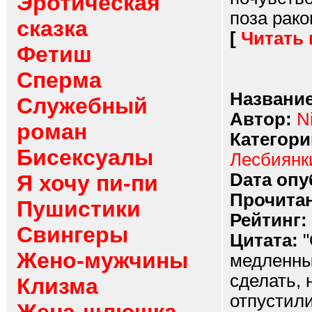
Эротическая
поза рако
сказка
[
Читать
Фетиш
Сперма
Название
Служебный
Автор:
Ni
роман
Категори
Бисексуалы
Лесбиянк
Dата опу
Я хочу пи-пи
Прочитан
Пушистики
Рейтинг:
Свингеры
Цитата:
"
Жено-мужчины
медленны
сделать, 
Клизма
отпустили