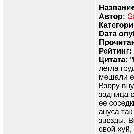
Название
Автор:
S
Категори
Dата опу
Прочитан
Рейтинг:
Цитата:
"
легла гру
мешали ей
Взору вн
задница е
ее соседк
ануса так
звезды. В
свой хуй,