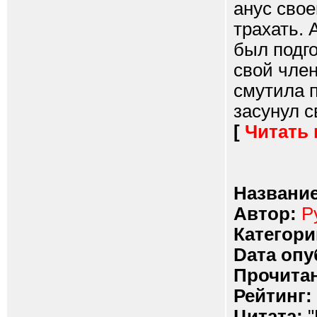
анус свое
трахать.
был подго
свой член
смутила п
засунул с
[
Читать
Название
Автор:
Р
Категори
Dата опу
Прочитан
Рейтинг:
Цитата:
"