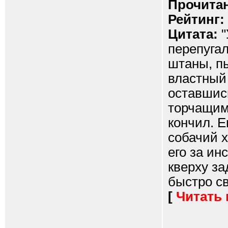
Прочитан
Рейтинг:
Цитата:
"
перепугал
штаны, пы
властный 
оставшись
торчащим 
кончил. Е
собачий 
его за ин
кверху за
быстро св
[
Читать