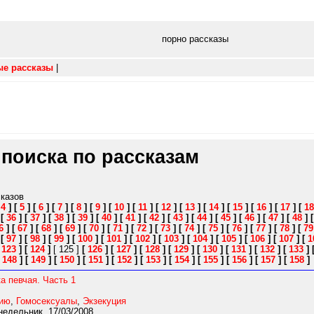
порно рассказы
ые рассказы
|
 поиска по рассказам
сказов
[
4
]
[
5
]
[
6
]
[
7
]
[
8
]
[
9
]
[
10
]
[
11
]
[
12
]
[
13
]
[
14
]
[
15
]
[
16
]
[
17
]
[
18
]
[
36
]
[
37
]
[
38
]
[
39
]
[
40
]
[
41
]
[
42
]
[
43
]
[
44
]
[
45
]
[
46
]
[
47
]
[
48
]
6
]
[
67
]
[
68
]
[
69
]
[
70
]
[
71
]
[
72
]
[
73
]
[
74
]
[
75
]
[
76
]
[
77
]
[
78
]
[
79
]
[
97
]
[
98
]
[
99
]
[
100
]
[
101
]
[
102
]
[
103
]
[
104
]
[
105
]
[
106
]
[
107
]
[
1
[
123
]
[
124
]
[ 125 ]
[
126
]
[
127
]
[
128
]
[
129
]
[
130
]
[
131
]
[
132
]
[
133
]
[
148
]
[
149
]
[
150
]
[
151
]
[
152
]
[
153
]
[
154
]
[
155
]
[
156
]
[
157
]
[
158
]
ка певчая. Часть 1
нию
,
Гомосексуалы
,
Экзекуция
едельник, 17/03/2008