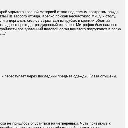
 край укрытого красной материей стола под самым портретом вождя
тый из второго отряда. Крепко прижав несчастного Мишу к столу,
ли и дергался, силясь вырваться из грубых и крепких объятий
из заднего прохода, раздиравший его член. Митрофан был намного
крайности возбужденный половой орган вожатого погружался в попку
..."
 и переступает через последний предмет одежды. Глаза опущены.
ока не пришлось опуститься на четвереньки. Чуть привыкнув к
способствовали трущие касания обнаженной промежности