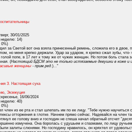
воспитательницы
верг, 30/01/2025
 неделю: 14)
 0%)
дил за Светой вот она взяла принесенный ремень, сложила его в двое,
лом, но меня крепко держали. Удар за ударом, я крепко сжал зубы, что
 голой попе, в 17 лет к тому же от чужих женщин. Но потом боль стала з
ная. (
Настоящий БДСМ это не только истязаемые девушки в коже и 
расивые женщины
- прим.ред.
)..."
ния 3. Настоящая сука
нию
,
Экзекуция
кресенье, 16/06/2024
 неделю: 40)
 0%)
 член из ее рта и стал шлепать им по ее лицу. "Тебе нужно научиться
ексы отторжения в глотке. Начнем прямо сейчас. Надевайся на член так
тянул ее голову вниз и господин не спеша начал обратный отсчет "десят
ершенно измучена. Она боролась с удушьем и спазмами, по лицу ручье
 были залиты слюнями. Но господину нравилось, он кряхтел от удовольс