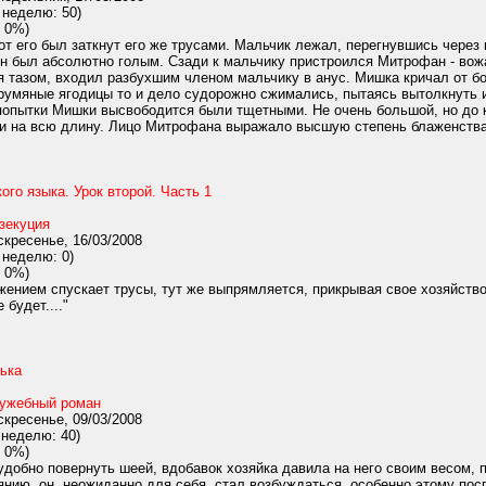
 неделю: 50)
 0%)
т его был заткнут его же трусами. Мальчик лежал, перегнувшись через
н был абсолютно голым. Сзади к мальчику пристроился Митрофан - вожа
я тазом, входил разбухшим членом мальчику в анус. Мишка кричал от бо
румяные ягодицы то и дело судорожно сжимались, пытаясь вытолкнуть 
попытки Мишки высвободится были тщетными. Не очень большой, но до 
ки на всю длину. Лицо Митрофана выражало высшую степень блаженства.
ого языка. Урок второй. Часть 1
зекуция
кресенье, 16/03/2008
 неделю: 0)
 0%)
ением спускает трусы, тут же выпрямляется, прикрывая свое хозяйство
 будет...."
ька
ужебный роман
кресенье, 09/03/2008
 неделю: 40)
 0%)
обно повернуть шеей, вдобавок хозяйка давила на него своим весом, п
янию, он, неожиданно для себя, стал возбуждаться, особенно этому по