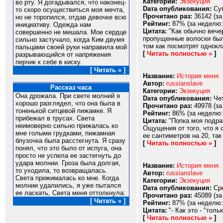
Категории:
Экзекуция
во рту. Я догадывался, что наконец-
Dата опубликования:
Суб
то скоро осуществиться моя мечта,
Прочитано раз:
36142 (за
но не торопился, отдав девочке всю
Рейтинг:
87% (за неделю:
инициативу. Одежда нам
Цитата:
"Как обычно вечер
совершенно не мешала. Мое сердце
пропущенные волоски были
сильно застучало, когда Ким двумя
том как посмотрят однокла
пальцами своей руки направила мой
[
Читать полностью »
]
разрывающийся от напряжения
перчик к себе в киску.
[ Читать » ]
Название:
История меня. 
Автор:
russianslave
Рассказ часа
Категории:
Экзекуция
Она дрожала. При свете молний я
Dата опубликования:
Чет
хорошо разглядел, что она была в
Прочитано раз:
49978 (за
тоненькой ситцевой пижамке. Я
Рейтинг:
86% (за неделю:
прибежал в трусах. Света
Цитата:
"Попка моя подраг
неимоверно сильно прижалась ко
Ощущения от того, что я 
мне голыми грудками, пижамная
ее сантиметров на 20, так
блузочка была расстегнута. Я сразу
[
Читать полностью »
]
понял, что это было от испуга, она
просто не успела ее застегнуть до
удара молнии. Гроза была долгая,
Название:
История меня. 
то уходила, то возвращалась.
Автор:
russianslave
Света прижималась ко мне. Когда
Категории:
Экзекуция
молнии удалились, я уже пытался
Dата опубликования:
Сре
ее ласкать, Света меня оттолкнула:
Прочитано раз:
45089 (за
[ Читать » ]
Рейтинг:
87% (за неделю:
Цитата:
"- Как это - "толь
[
Читать полностью »
]