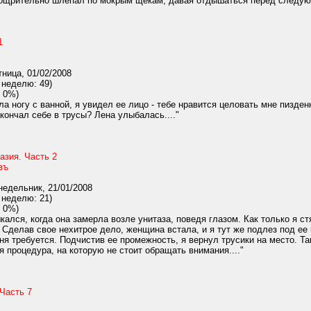
ощрительно шлепал по мокрым щекам, давая отдышаться перед следующ
1
ница, 01/02/2008
 неделю: 49)
 0%)
а ногу с ванной, я увидел ее лицо - тебе нравится целовать мне пизде
акончал себе в трусы? Лена улыбалась...."
азия. Часть 2
въ
едельник, 21/01/2008
 неделю: 21)
 0%)
ался, когда она замерла возле унитаза, поведя глазом. Как только я ст
 Сделав свое нехитрое дело, женщина встала, и я тут же подлез под ее к
ня требуется. Подчистив ее промежность, я вернул трусики на место. Та
я процедура, на которую не стоит обращать внимания...."
Часть 7