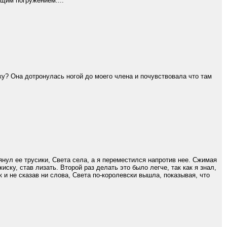
им погружением...."
нку? Она дотронулась ногой до моего члена и почувствовала что там
янул ее трусики, Света села, а я переместился напротив нее. Сжимая
иску, став лизать. Второй раз делать это было легче, так как я знал,
к и не сказав ни слова, Света по-королевски вышла, показывая, что