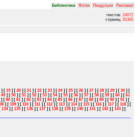
Библиотека
Фотки
Пиздульки
Реклама!
текстов:
24072
страниц:
55365
]
[
19
]
[
20
]
[
21
]
[
22
]
[
23
]
[
24
]
[
25
]
[
26
]
[
27
]
[
28
]
[
29
]
[
30
]
[
[
49
]
[
50
]
[
51
]
[
52
]
[
53
]
[
54
]
[
55
]
[
56
]
[
57
]
[
58
]
[
59
]
[
60
]
[
61
]
[
80
]
[
81
]
[
82
]
[
83
]
[
84
]
[
85
]
[
86
]
[
87
]
[
88
]
[
89
]
[
90
]
[
91
]
[
08
]
[
109
]
[
110
]
[
111
]
[
112
]
[
113
]
[
114
]
[
115
]
[
116
]
[
117
]
[
118
]
[
[
134
]
[
135
]
[
136
]
[
137
]
[
138
]
[
139
]
[
140
]
[
141
]
[
142
]
[
143
]
[