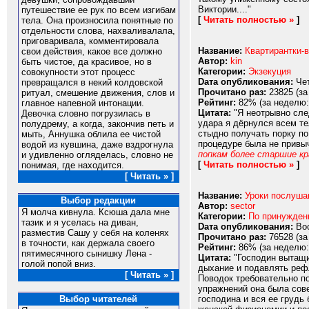
Виктории...."
путешествие ее рук по всем изгибам
[
Читать полностью »
]
тела. Она произносила понятные по
отдельности слова, нахваливалала,
приговаривала, комментировала
Название:
Квартирантки-
свои действия, какое все должно
Автор:
kin
быть чистое, да красивое, но в
Категории:
Экзекуция
совокупности этот процесс
Dата опубликования:
Чет
превращался в некий колдовской
Прочитано раз:
23825 (за
ритуал, смешение движения, слов и
Рейтинг:
82% (за неделю:
главное напевной интонации.
Цитата:
"Я неотрывно сле
Девочка словно погрузилась в
удара я дёрнулся всем те
полудрему, а когда, закончив петь и
стыдно получать порку по
мыть, Аннушка облила ее чистой
процедуре была не привыч
водой из кувшина, даже вздрогнула
попкам более старшие к
и удивленно огляделась, словно не
[
Читать полностью »
]
понимая, где находится.
[ Читать » ]
Название:
Уроки послуша
Выбор редакции
Автор:
sector
Я молча кивнула. Ксюша дала мне
Категории:
По принужде
тазик и я уселась на диван,
Dата опубликования:
Вос
разместив Сашу у себя на коленях
Прочитано раз:
76528 (за
в точности, как держала своего
Рейтинг:
86% (за неделю:
пятимесячного сынишку Лена -
Цитата:
"Господин вытащил
голой попой вниз.
дыхание и подавлять рефл
[ Читать » ]
Поводок требовательно по
упражнений она была сов
господина и вся ее грудь
Выбор читателей