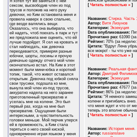
женской физиономии и по
Я хотел тут же заняться с ней
[
Читать полностью »
]
сексом, высвободив член из под
трусов и положив на него руку
девочки, но Ким остановила меня и
Название:
Стирка. Часть 
провела наверх в свою спальню,
Автор:
Витя Лизунов
где везде валялись вещи.
Категории:
Экзекуция
Оказалось, что она выбирала, что
Dата опубликования:
Пят
ей надеть, чтоб поехать в парк и тут
Прочитано раз:
61090 (за
же предложила мне оценить, что ей
Рейтинг:
70% (за неделю:
лучше подойдет. Я сел на кровать и
Цитата:
"Вдруг Лена убрал
стал наблюдать, как девочка
все мокро! - ты что уже н
переодевается, примеряя разные
[
Читать полностью »
]
юбочки, шорты, лосины и прочую
девчачью одежду отчего мой член
окончательно встал. На Ким в этот
Название:
Реальная фант
момент были мини-юбка и короткий
Автор:
Дмитрий Филимоо
топик, такой, что живот оставался
Категории:
Экзекуция
открытым. Девочка под юбкой сняла
Dата опубликования:
Пон
свои трусики, подошла ко мне,
Прочитано раз:
47677 (за
вынула мой член из-под трусов,
Рейтинг:
86% (за неделю:
аккуратно надела на него заранее
Цитата:
"Я немного замешк
приготовленный презерватив и
колени и пригибаясь вниз.
уселась мне на колени. Это был
что меня ждет и что от ме
первый раз, когда на мне был
теперь это вполне обычна
презерватив. Ощущения были
[
Читать полностью »
]
интересными, а чувствительность
головки меньше. Мой перчик уперся
ей в промежность, а Ким стала
Название:
История меня. 
теряться о него своей киской,
Автор:
russianslave
одновременно играя языком у меня