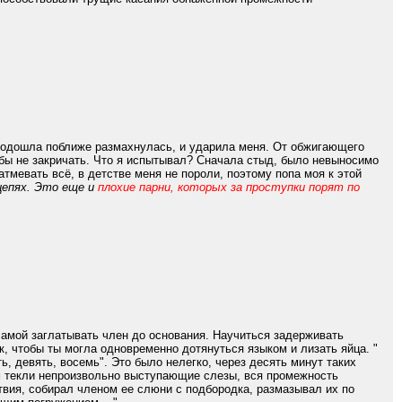
 подошла поближе размахнулась, и ударила меня. От обжигающего
- бы не закричать. Что я испытывал? Сначала стыд, было невыносимо
атмевать всё, в детстве меня не пороли, поэтому попа моя к этой
цепях. Это еще и
плохие парни, которых за проступки порят по
 самой заглатывать член до основания. Научиться задерживать
, чтобы ты могла одновременно дотянуться языком и лизать яйца. "
ь, девять, восемь". Это было нелегко, через десять минут таких
м текли непроизвольно выступающие слезы, вся промежность
твия, собирал членом ее слюни с подбородка, размазывал их по