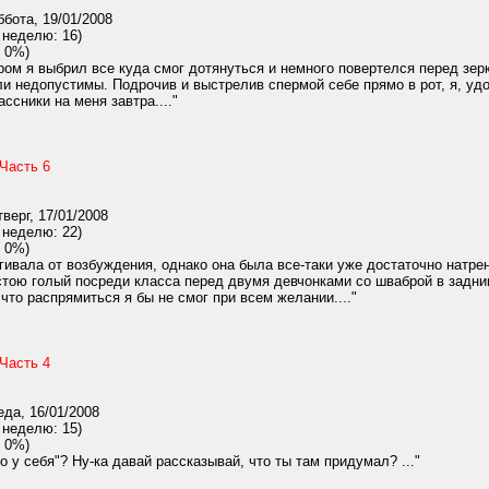
бота, 19/01/2008
 неделю: 16)
 0%)
ом я выбрил все куда смог дотянуться и немного повертелся перед зер
 недопустимы. Подрочив и выстрелив спермой себе прямо в рот, я, удо
ссники на меня завтра...."
Часть 6
верг, 17/01/2008
 неделю: 22)
 0%)
ивала от возбуждения, однако она была все-таки уже достаточно натрен
стою голый посреди класса перед двумя девчонками со шваброй в задниц
 что распрямиться я бы не смог при всем желании...."
Часть 4
да, 16/01/2008
 неделю: 15)
 0%)
ко у себя"? Ну-ка давай рассказывай, что ты там придумал? ..."