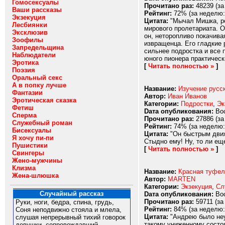
Гомосексуалы
Прочитано раз:
48239 (за
Ваши рассказы
Рейтинг:
72% (за неделю:
Экзекуция
Цитата:
"Мычал Мишка, ро
Лесбиянки
мирового пролетариата. О
Эксклюзив
он, неторопливо покачива
Зоофилы
извращенца. Его гладкие 
Запредельщина
сильнее подростка и все 
Наблюдатели
юного пионера практичес
Эротика
[
Читать полностью »
]
Поэзия
Оральный секс
А в попку лучше
Название:
Изучение русск
Фантазии
Автор:
Иван Иванов
Эротическая сказка
Категории:
Подростки
,
Эк
Фетиш
Dата опубликования:
Вос
Сперма
Прочитано раз:
27886 (за
Служебный роман
Рейтинг:
74% (за неделю:
Бисексуалы
Цитата:
"Он быстрым движ
Я хочу пи-пи
Стыдно ему! Ну, то ли еще
Пушистики
[
Читать полностью »
]
Свингеры
Жено-мужчины
Клизма
Название:
Красная туфел
Жена-шлюшка
Автор:
MARTEN
Категории:
Экзекуция
,
Сл
Случайный рассказ
Dата опубликования:
Вос
Прочитано раз:
59711 (за
Руки, ноги, бедра, спина, грудь,
Рейтинг:
84% (за неделю:
Соня неподвижно стояла и млела,
Цитата:
"Андрею было неуд
слушая непрерывный тихий говорок
такому униженному состо
девушки, сопровождавший