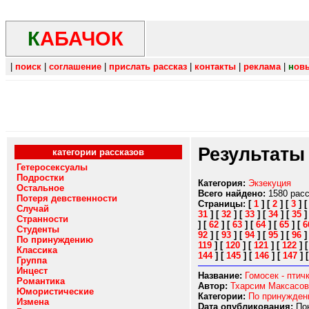
К
АБАЧОК
|
поиск
|
соглашение
|
прислать рассказ
|
контакты
|
реклама
|
н
ов
Результаты
категории рассказов
Гетеросексуалы
Подростки
Категория:
Экзекуция
Остальное
Всего найдено:
1580 рас
Потеря девственности
Страницы:
[
1
]
[
2
]
[
3
]
Случай
31
]
[
32
]
[
33
]
[
34
]
[
35
Странности
]
[
62
]
[
63
]
[
64
]
[
65
]
[
6
Студенты
92
]
[
93
]
[
94
]
[
95
]
[
96
По принуждению
119
]
[
120
]
[
121
]
[
122
]
Классика
144
]
[
145
]
[
146
]
[
147
]
Группа
Инцест
Название:
Гомосек - птич
Романтика
Автор:
Тхарсим Максасов
Юмористические
Категории:
По принужде
Измена
Dата опубликования:
Пон