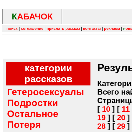
К
АБАЧОК
|
поиск
|
соглашение
|
прислать рассказ
|
контакты
|
реклама
|
н
ов
Резул
категории
рассказов
Категори
Гетеросексуалы
Всего на
Страниц
Подростки
[
10
]
[
11
Остальное
19
]
[
20
]
Потеря
28
]
[
29
]