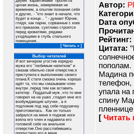
двумя "карантинами" пролегла
Автор:
P
целая жизнь, измеряемая не
временем, а опытом познания себя
Категори
и других, - "кто знает в начале, что
будет в конце... " - думает Юрчик,
Dата опу
глядя, как парни, сорванные с коек
его приказом, суетливо строятся
Прочитан
перед кроватями, рядами
уходящими в глубь спального
Рейтинг:
помещения...
[ Читать » ]
Цитата:
"
солнечно
Выбор читателей
И вот вечером угостив изрядно
пополам. 
мужа его "любимым напитком" и
смазав обильно своё отверстие,я
Мадина по
приступила к выполнению своего
плана.К стати смазка очень хорошо
телефон, 
идёт та, что мы смазываем член
внутри ,перед тем как вставить
упала на 
катетер . Поддатый муж ,что то мне
говорил на на ушко ,гладил мне его
спину Ма
возбуждающие штучки , а я
подложив под зад себе подушечку
пленнице 
приготовилась . Как он только
забрался на меня я поджав ноги
[
Читать
взяла его член и надавила его
головкой себе на анальное
отверстие.Оно расслабившись
пропустило его в меня .