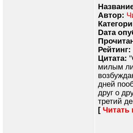
Название
Автор:
Ч
Категори
Dата опу
Прочитан
Рейтинг:
Цитата:
"
милым ли
возбужда
дней пооб
друг о др
третий ден
[
Читать