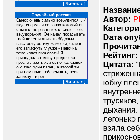
[ Читать » ]
Название
Случайный рассказ
Автор:
P
Сынок очень сильно возбудился. . И
вкус спермы и ее запах который он
Категори
слышал не раз и нюхал свою... его
взбудоражил! Он начал посасывать
Dата опу
твой палец и двигать бёдрами
навстречу ротику мамочки, старая
Прочитан
его запихнуть глубже - Папочка
тоже хочет пробовать! Я
Рейтинг:
приподняла голову продолжая
Цитата:
"
просто лизать хуй сыночка. Сынок
облизал один палец, а второй ты
стриженна
при нем начал обсасывать, весь
запихнул в рот...
юбку плен
[ Читать » ]
внутренне
трусиков
дыхания. 
легонько
взяла себ
прикосно