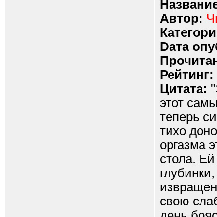
Название
Автор:
Ч
Категори
Dата опу
Прочитан
Рейтинг:
Цитата:
"
этот сам
теперь си
тихо дон
оргазма э
стола. Ей
глубинки,
извращене
свою сла
день бояс