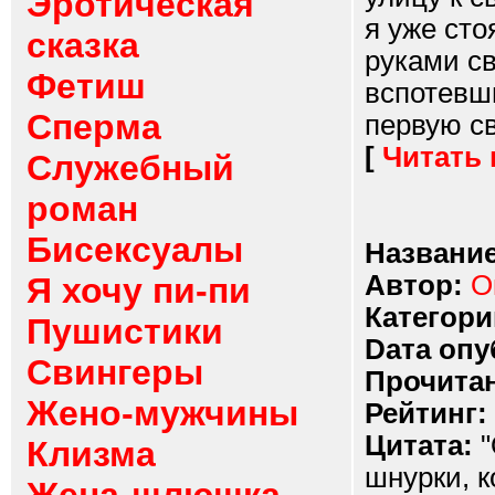
Эротическая
я уже сто
сказка
руками с
Фетиш
вспотевш
Сперма
первую св
[
Читать
Служебный
роман
Бисексуалы
Название
Автор:
О
Я хочу пи-пи
Категори
Пушистики
Dата опу
Свингеры
Прочитан
Жено-мужчины
Рейтинг:
Цитата:
"
Клизма
шнурки, к