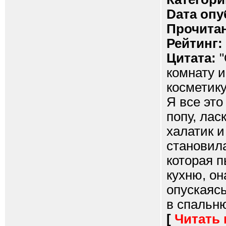
Dата опу
Прочитан
Рейтинг:
Цитата:
"
комнату и
косметику
Я все это
попу, лас
халатик 
становил
которая 
кухню, он
опускаясь
в спальню
[
Читать