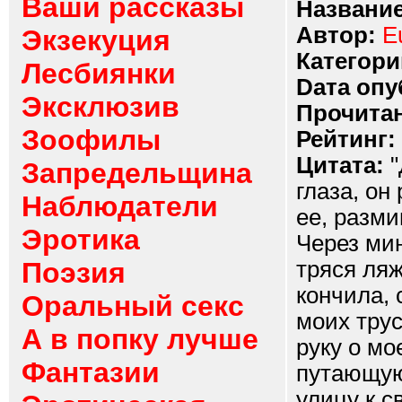
Ваши рассказы
Название
Автор:
E
Экзекуция
Категори
Лесбиянки
Dата опу
Эксклюзив
Прочитан
Зоофилы
Рейтинг:
Цитата:
"
Запредельщина
глаза, он
Наблюдатели
ее, разм
Эротика
Через мин
Поэзия
тряся ляж
кончила, 
Оральный секс
моих трус
А в попку лучше
руку о мо
Фантазии
путающуюс
улицу к с