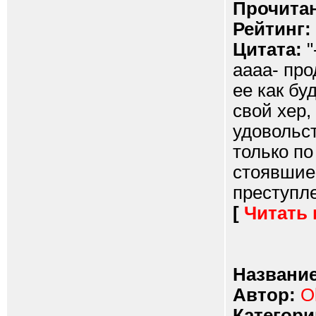
Прочитан
Рейтинг:
Цитата:
"
аааа- про
ее как бу
свой хер,
удовольст
только по
стоявшие
преступле
[
Читать
Название
Автор:
O
Категори