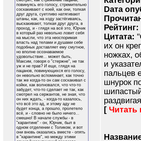
Категори
повинуясь его голосу, стремительно
Dата опу
соскакивают с коей, как они, толкая
друг друга, суетливо натягивают
Прочитан
штаны, как, на ходу застёгиваясь,
выскакивают, толкая друг друга, в
Рейтинг:
проход, и - глядя на всё это, Юрчик
в который раз невольно ловит себя
Цитата:
"
на мысли, что эта неоспоримая
власть над телами и душами себе
их он кре
подобных доставляет ему смутное,
но вполне осознаваемое
ножках, 
удовольствие... может быть,
Максим, говоря о "стержне", не так
и указате
уж и не прав? И еще, глядя на
пацанов, повинующихся его голосу,
пальцев 
он невольно вспоминает, как точно
шнурок по
так же когда-то он сам соскакивал с
койки, как волновался, что что-то
шипастый
забудет, что-то сделает не так, как
смотрел на сержантов, не зная, что
раздвигая 
он них ждать, - когда-то казалось,
что всё это ад, и этому аду не
[
Читать
будет конца, а прошло, пролетело
всё, и - словно не было ничего...
смешно! В начале службы - в
"карантине" - он, Юрчик, был в
одном отделении с Толиком, и вот
они вновь оказались вместе - опять
Название
в "карантине", но между этими