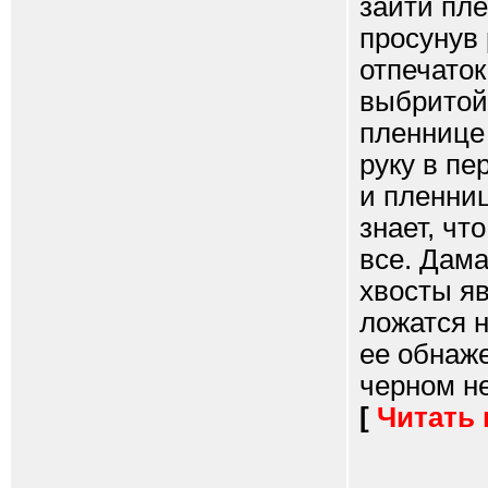
зайти пле
просунув 
отпечаток
выбритой 
пленнице 
руку в пе
и пленниц
знает, чт
все. Дама
хвосты я
ложатся н
ее обнаже
черном не
[
Читать