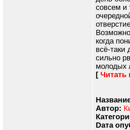
совсем и 
очередной
отверстие
Возможно,
когда пон
всё-таки 
сильно рв
молодых л
[
Читать
Название
Автор:
К
Категори
Dата опу