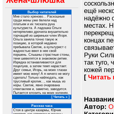
Жена-шлюшка
соскользн
ещё неск
Выбор читателей
надёжно 
Мне стало хреново... Раскошные
груди жены уже белели над
местах. Н
платьем и их тискала рука
культуриста. А ладошка Ольги
перекрещи
нетерпеливо дрочила внушительно
торчащий из шириньки член Игоря.
концах пе
Ольга заняла точно такую ж
позицию, в которой недавно
связывает
пребывала Светик, а культурист с
жадностью ввел в нее свой
Руки Силь
поршень. Слышны страстные стоны,
тени шевелятся в знакомом ритме.
так туго,
Изредка останавливаются для
поцелуев, а затем темп нарастает.
кожей пер
Друг семьи, Игорь, на моих глазах
имеет мою жену! А я ничего не могу
[
Читать
сделать! Только наблюдать, как
трусливый кролик..., как мышь из
норы. Светик, явно очарована
спектаклем и, заметно, заводится.
Пытается елозить на моих коленях.
[ Читать » ]
Название
Автор:
О
Рассказ часа
Стоя в центре казармы, Юрчик
смотрит, как стриженые пацаны,