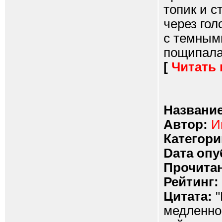
топик и с
через гол
с темным
пощипала 
[
Читать
Название
Автор:
И
Категори
Dата опу
Прочитан
Рейтинг:
Цитата:
"
медленно 