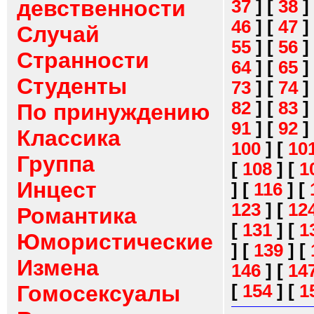
девственности
37
]
[
38
]
46
]
[
47
]
Случай
55
]
[
56
]
Странности
64
]
[
65
]
Студенты
73
]
[
74
]
82
]
[
83
]
По принуждению
91
]
[
92
]
Классика
100
]
[
10
Группа
[
108
]
[
1
Инцест
]
[
116
]
[
123
]
[
12
Романтика
[
131
]
[
1
Юмористические
]
[
139
]
[
Измена
146
]
[
14
[
154
]
[
1
Гомосексуалы