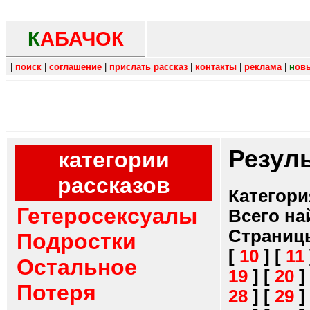
К
АБАЧОК
|
поиск
|
соглашение
|
прислать рассказ
|
контакты
|
реклама
|
н
ов
Резул
категории
рассказов
Категори
Гетеросексуалы
Всего на
Страниц
Подростки
[
10
]
[
11
Остальное
19
]
[
20
]
Потеря
28
]
[
29
]