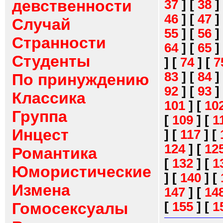
девственности
37
]
[
38
]
46
]
[
47
]
Случай
55
]
[
56
]
Странности
64
]
[
65
]
Студенты
]
[
74
]
[
7
83
]
[
84
]
По принуждению
92
]
[
93
]
Классика
101
]
[
10
Группа
[
109
]
[
1
Инцест
]
[
117
]
[
124
]
[
12
Романтика
[
132
]
[
1
Юмористические
]
[
140
]
[
Измена
147
]
[
14
[
155
]
[
1
Гомосексуалы