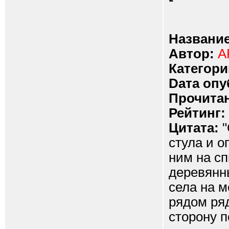
Название
Автор:
A
Категори
Dата опу
Прочитан
Рейтинг:
Цитата:
"
стула и о
ним на сп
деревянн
села на м
рядом ря
сторону п