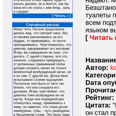
надают. М
уехать далеко; он и боится, как бы
Безштано
жена его не стала с кем бляд...вать
и говорит:
туалеты п
[ Читать » ]
всем подт
Случайный рассказ
языком вы
Минут пять Оксана продолжала
делать вид, что смотрит кино, без
[
Читать
остановки раскачиваясь на его
бедрах, то прижимаясь, то почти
приподнимаясь: Чувствовалось, что
девочку завораживает его желание.
Игорь же совершенно не знал, что
делать. С одной стороны, все это,
Название
конечно, следовало прекращать, -
от ритмичных прижиманий попки
Автор:
ka
дочери сатанеть начал не только
безмозглый возбужденный орган, но
Категори
и он сам. С другой же: Дочка явно
испытывала схожие ощущения.
Dата опу
Поскольку она была от него так
близко, что она слышала его
Прочитан
дыхание, Игорь чувствовал, что
девочка тоже возбуждена не на
Рейтинг:
шутку. Когда она очередной раз
откинулась назад, прижимаясь к
Цитата:
"
нему, он заметил, что глаза дочки
зажмурены, губы, - чуть разведены
он стал п
в бесшумном стоне: Это было лицо