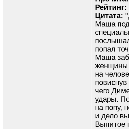
Рейтинг:
Цитата:
"
Маша под
специальн
послышалс
попал точ
Маша заби
женщины 
на челове
повиснув 
чего Дим
удары. По
на попу, 
и дело вы
Выпитое п