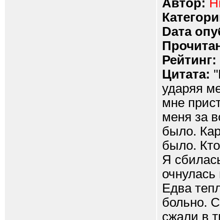
Автор:
H
Категори
Dата опу
Прочитан
Рейтинг:
Цитата:
"
ударяя ме
мне прист
меня за в
было. Кар
было. Кто 
Я сбилась
очнулась 
Едва тепл
больно. С
сжали в т