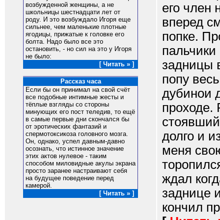
его член 
возбужденной женщины, а не
школьницы шестнадцати лет от
вперед с
роду. И это возбуждало Игоря еще
сильнее, чем маленькие плотные
попке. Пр
ягодицы, прижатые к головке его
болта. Надо было все это
пальчики
остановить, - но сил на это у Игоря
не было:
задницы в
[ Читать » ]
попу весь
Рассказ часа
Если бы он принимал на свой счёт
дубинои д
все подобные интимные жесты и
проходе. 
тёплые взгляды со стороны
минующих его пост теледив, то ещё
стоявший
в самые первые дни скончался бы
от эротических фантазий и
долго и и
спермотоксикоза головного мозга.
Он, однако, успел давным-давно
меня свою
осознать, что истинное значение
этих актов нулевое - таким
торопился
способом миловидные акулы экрана
просто заранее настраивают себя
ждал когд
на будущее поведение перед
камерой.
заднице и
[ Читать » ]
кончил пр