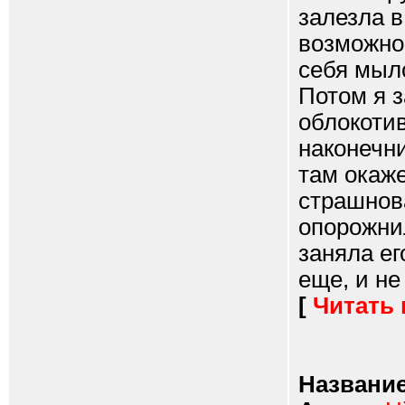
залезла в
возможно
себя мыло
Потом я з
облокотив
наконечн
там окаже
страшнова
опорожнил
заняла ег
еще, и не
[
Читать
Название