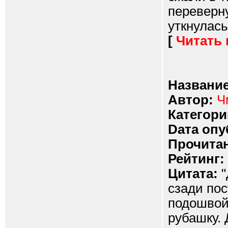
переверну
уткнулась
[
Читать
Название
Автор:
Ч
Категори
Dата опу
Прочитан
Рейтинг:
Цитата:
"
сзади пос
подошвой
рубашку. 