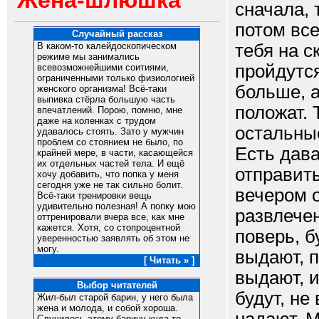
Жена-шлюшка
сначала, 
потом все
Случайный рассказ
тебя на с
В каком-то калейдоскопическом
режиме мы занимались
пройдутся
всевозможнейшими соитиями,
ограниченными только физиологией
больше, а
женского организма! Всё-таки
выпивка стёрла большую часть
положат. 
впечатлений. Порою, помню, мне
даже на коленках с трудом
остальные
удавалось стоять. Зато у мужчин
проблем со стоянием не было, по
Есть дава
крайней мере, в части, касающейся
их отдельных частей тела. И ещё
отправить
хочу добавить, что попка у меня
сегодня уже не так сильно болит.
вечером о
Всё-таки тренировки вещь
удивительно полезная! А попку мою
развлече
оттренировали вчера все, как мне
кажется. Хотя, со стопроцентной
поверь, б
уверенностью заявлять об этом не
могу.
выдают, 
[ Читать » ]
выдают, и
Выбор читателей
будут, не
Жил-был старой барин, у него была
жена и молода, и собой хороша.
Случилось этому барину куда-то