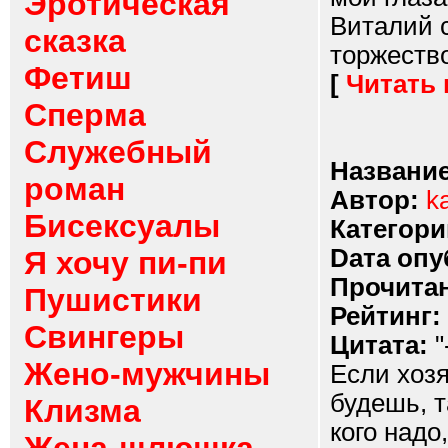
Эротическая
Виталий с
сказка
торжество.
Фетиш
[
Читать
Сперма
Служебный
Название
роман
Автор:
ka
Бисексуалы
Категори
Dата опу
Я хочу пи-пи
Прочитан
Пушистики
Рейтинг:
Свингеры
Цитата:
"
Жено-мужчины
Если хоз
будешь, т
Клизма
кого надо