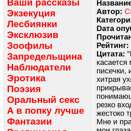
Ваши рассказы
Название
Автор:
С
Экзекуция
Категори
Лесбиянки
Dата опу
Эксклюзив
Прочитан
Зоофилы
Рейтинг:
Цитата:
"
Запредельщина
касается
Наблюдатели
писечки, 
Эротика
хитрая у
Поэзия
прикрыва
понимающ
Оральный секс
резко вхо
А в попку лучше
жестоко т
Фантазии
Мне и пра
мои глаза