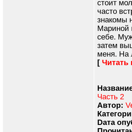
стоит мол
часто вст
знакомы н
Мариной и
себе. Му
затем вы
меня. На 
[
Читать
Название
Часть 2
Автор:
V
Категори
Dата опу
Прочитан