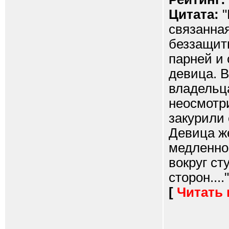
Цитата:
"
связанная
беззащит
парней и
девица. В
владельца
неосмотри
закурили 
Девица ж
медленно
вокруг ст
сторон...."
[
Читать