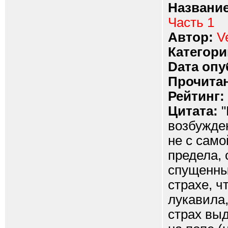
Название
Часть 1
Автор:
V
Категори
Dата опу
Прочитан
Рейтинг:
Цитата:
"
возбужден
не с само
предела, 
спущенным
страхе, ч
лукавила,
страх вы