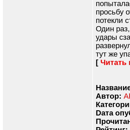
попытала
просьбу о
потекли с
Один раз,
удары сза
развернул
тут же уп
[
Читать
Название
Автор:
A
Категори
Dата опу
Прочитан
Рейтинг: