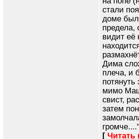
на попе (
стали поя
доме был
предела, 
видит её 
находится
размахнёт
Дима слож
плеча, и 
потянуть 
мимо Маш
свист, ра
затем пон
замолчала
громче....
[
Читать