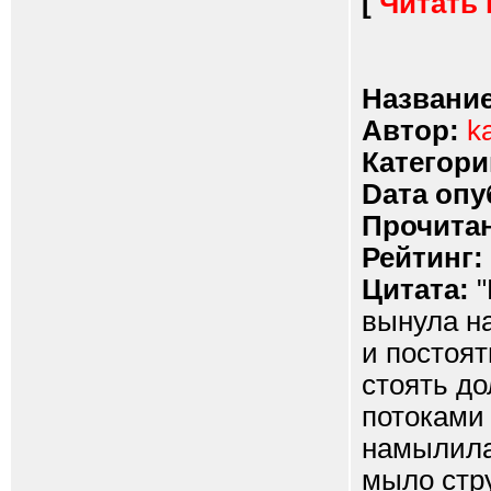
[
Читать
Название
Автор:
ka
Категори
Dата опу
Прочитан
Рейтинг:
Цитата:
"
вынула на
и постоят
стоять до
потоками 
намылила
мыло стр