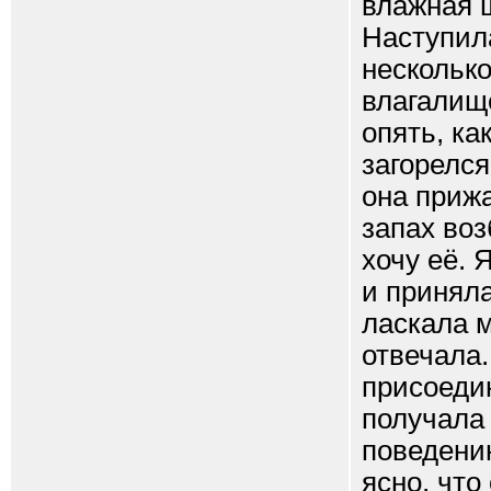
влажная 
Наступила
несколько
влагалище
опять, ка
загорелся
она прижа
запах воз
хочу её. 
и приняла
ласкала м
отвечала.
присоеди
получала 
поведени
ясно, что