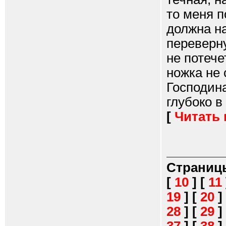
то меня п
должна н
переверну
не потече
ножка не 
Господина
глубоко в 
[
Читать
Страниц
[
10
]
[
11
19
]
[
20
]
28
]
[
29
]