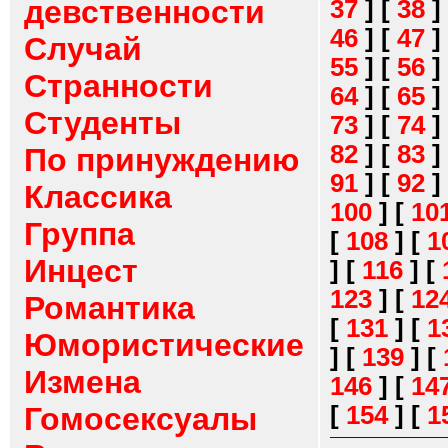
девственности
37
]
[
38
]
46
]
[
47
]
Случай
55
]
[
56
]
Странности
64
]
[
65
]
Студенты
73
]
[
74
]
82
]
[
83
]
По принуждению
91
]
[
92
]
Классика
100
]
[
10
Группа
[
108
]
[
1
Инцест
]
[
116
]
[
123
]
[
12
Романтика
[
131
]
[
1
Юмористические
]
[
139
]
[
Измена
146
]
[
14
[
154
]
[
1
Гомосексуалы