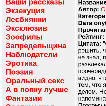
Ваши рассказы
Название
Автор:
О
Экзекуция
Категори
Лесбиянки
Dата опу
Эксклюзив
Прочитан
Зоофилы
Рейтинг:
Цитата:
"
Запредельщина
решить, ч
Наблюдатели
не знал, 
Эротика
развлекал
Поэзия
поочерёдн
видно, чт
Оральный секс
тем, что 
А в попку лучше
делом. Но
Фантазии
напоминат
Поэтому и