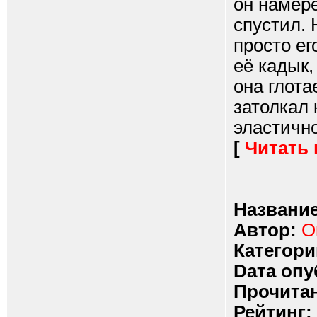
он намере
спустил. 
просто ег
её кадык,
она глота
затолкал 
эластично
[
Читать
Название
Автор:
О
Категори
Dата опу
Прочитан
Рейтинг: