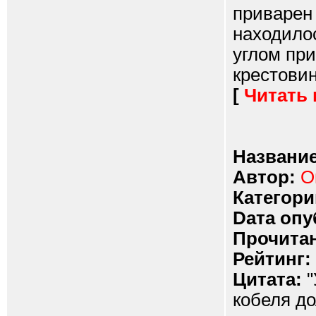
приварен 
находило
углом при
крестовине
[
Читать
Название
Автор:
О
Категори
Dата опу
Прочитан
Рейтинг:
Цитата:
"
кобеля д