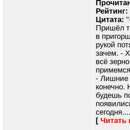
Прочитан
Рейтинг:
Цитата:
"
Пришёл т
в пригорш
рукой пот
зачем. - 
всё зерно
примемся.
- Лишние 
конечно. 
будешь по
появились
сегодня....
[
Читать