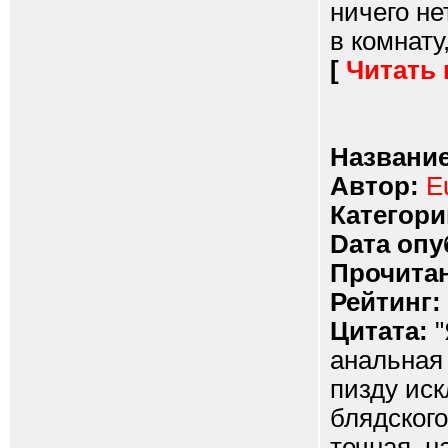
ничего не
в комнату,.
[
Читать
Название
Автор:
E
Категори
Dата опу
Прочитан
Рейтинг:
Цитата:
"
анальная 
пизду иск
блядского
течная, н