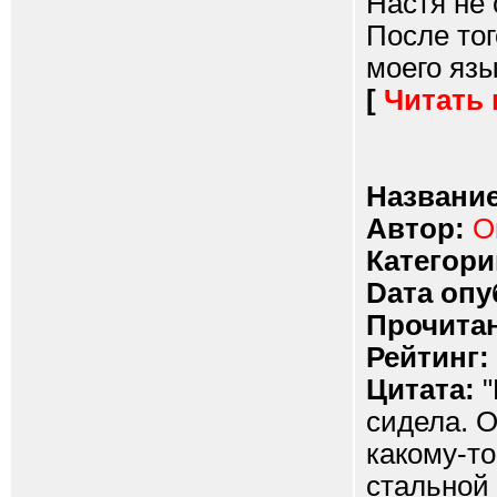
Настя не 
После тог
моего язы
[
Читать
Название
Автор:
О
Категори
Dата опу
Прочитан
Рейтинг:
Цитата:
"
сидела. О
какому-то
стальной 