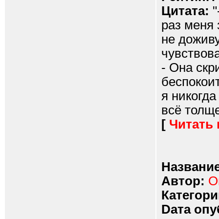
Цитата:
"
раз меня 
не доживу
чувствова
- Она скр
беспокоит
я никогда
всё толще
[
Читать
Название
Автор:
О
Категори
Dата опу