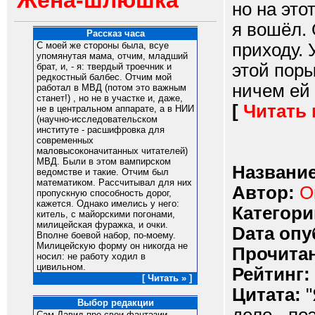
Жена-шлюшка
но на это
я вошёл. 
Рассказ часа
приходу. 
С моей же стороны была, всуе
упомянутая мама, отчим, младший
этой поры
брат, и, - я: твердый троечник и
редкостный балбес. Отчим мой
ничем ей 
работал в МВД (потом это важным
станет!) , но не в участке и, даже,
[
Читать
не в центральном аппарате, а в НИИ
(научно-исследовательском
институте - расшифровка для
современных
маловысоконачитанных читателей)
МВД. Были в этом вампирском
Название
ведомстве и такие. Отчим был
математиком. Рассчитывал для них
Автор:
О
пропускную способность дорог,
кажется. Однако имелись у него:
Категори
китель, с майорскими погонами,
милицейская фуражка, и очки.
Dата опу
Вполне боевой набор, по-моему.
Милицейскую форму он никогда не
Прочитан
носил: не работу ходил в
цивильном.
Рейтинг:
[ Читать » ]
Цитата:
"
Выбор редакции
Сам Давид про свои фантазии