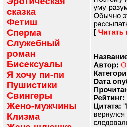
Эротическая
уму-разум
сказка
Обычно эт
Фетиш
рассыпать
Сперма
[
Читать
Служебный
роман
Название
Бисексуалы
Автор:
О
Категори
Я хочу пи-пи
Dата опу
Пушистики
Прочитан
Свингеры
Рейтинг:
Жено-мужчины
Цитата:
"
вернулся 
Клизма
следовало