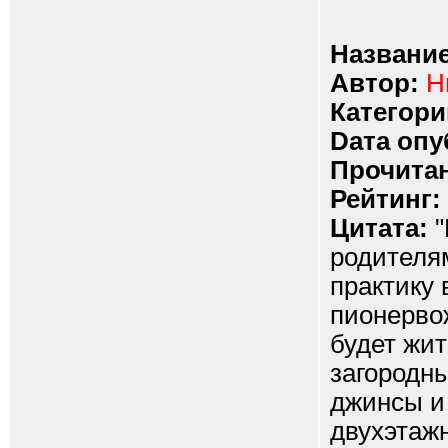
Название
Автор:
Н
Категори
Dата опу
Прочитан
Рейтинг:
Цитата:
"
родителя
практику
пионерво
будет жит
загородны
джинсы и 
двухэтаж