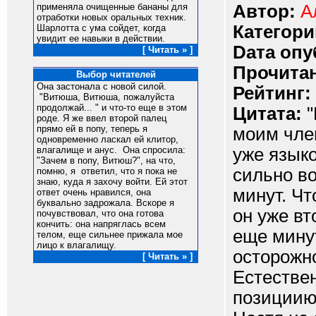
Автор:
А
применяла очищенные бананы для
отработки новых оральных техник.
Категори
Шарлотта с ума сойдет, когда
увидит ее навыки в действии.
Dата опу
[ Читать » ]
Прочитан
Выбор читателей
Она застонала с новой силой.
Рейтинг:
"Витюша, Витюша, пожалуйста
продолжай... " и что-то еще в этом
Цитата:
"
роде. Я же ввел второй палец
прямо ей в попу, теперь я
моим чле
одновременно ласкал ей клитор,
уже языко
влагалище и анус. Она спросила:
"Зачем в попу, Витюш?", на что,
сильно во
помню, я ответил, что я пока не
знаю, куда я захочу войти. Ей этот
минут. Чт
ответ очень нравился, она
буквально задрожала. Вскоре я
он уже вт
почувствовал, что она готова
кончить: она напряглась всем
еще минут
телом, еще сильнее прижала мое
лицо к влагалищу.
осторожн
[ Читать » ]
Естестве
позициию 