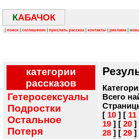
К
АБАЧОК
|
поиск
|
соглашение
|
прислать рассказ
|
контакты
|
реклама
|
н
ов
Резул
категории
рассказов
Категори
Гетеросексуалы
Всего на
Страниц
Подростки
[
10
]
[
11
Остальное
19
]
[
20
]
Потеря
28
]
[
29
]