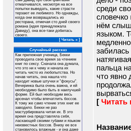
дело - п
отмалчивался, несмотря на все
среди сво
попытки выведать, какие страсти
терзают ее любимого. Но однажды,
словечко 
когда они возвращались из
ресторана, отмечая сто дней своего
нём слыш
романа (идея принадлежала
Давиду), она все-таки добилась
языком. Т
своего.
[ Читать » ]
медленно
забилась 
Случайный рассказ
Как прилежная ученица, Бекки
натягивая
проводила свое время за чтением
книг по сексу. Сначала она думала,
пальца н
что это ни к чему и начала их
читать чисто из любопытства. Но
что явно 
начав читать, она нашла что
находит новые штучки и "фокусы".
продолжал
Вечеринка была очень важна, и ей
необходимо было быть в наилучшей
вырваться
форме. Ей был необходим весь
арсенал чтобы впечатлить боссов.
[
Читать
К тому же само чтение этих книг ее
заводило. Бекки не раз
мастурбировала читая их. В это
время она представляла себя,
ласкающей своими губами и языком
неизвестных боссов. Внизу ее все
Название
становилось влажным - и она даже