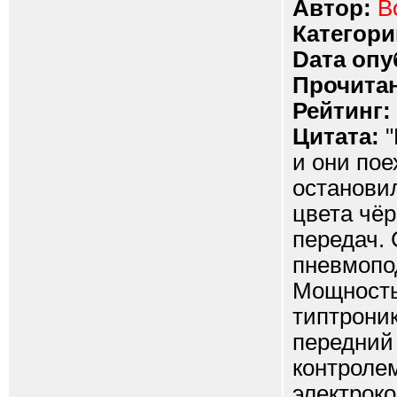
Автор:
B
Категори
Dата опу
Прочитан
Рейтинг:
Цитата:
"
и они пое
остановил
цвета чёр
передач.
пневмопо
Мощность
типтроник
передний
контроле
электрок