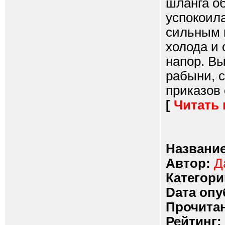
шланга об
успокоила
сильным и
холода и 
напор. В
рабыни, 
приказов 
[
Читать
Название
Автор:
Д
Категори
Dата опу
Прочитан
Рейтинг: