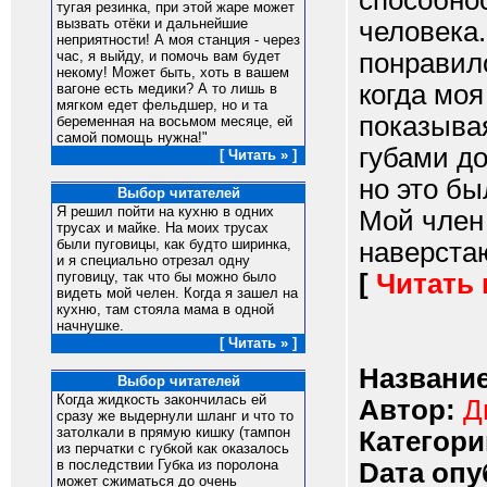
способно
тугая резинка, при этой жаре может
вызвать отёки и дальнейшие
человека.
неприятности! А моя станция - через
понравило
час, я выйду, и помочь вам будет
некому! Может быть, хоть в вашем
когда моя
вагоне есть медики? А то лишь в
мягком едет фельдшер, но и та
показывая
беременная на восьмом месяце, ей
самой помощь нужна!"
губами до
[ Читать » ]
но это бы
Выбор читателей
Я решил пойти на кухню в одних
Мой член 
трусах и майке. На моих трусах
были пуговицы, как будто ширинка,
наверстаю
и я специально отрезал одну
[
Читать
пуговицу, так что бы можно было
видеть мой челен. Когда я зашел на
кухню, там стояла мама в одной
начнушке.
[ Читать » ]
Название
Выбор читателей
Когда жидкость закончилась ей
Автор:
Д
сразу же выдернули шланг и что то
затолкали в прямую кишку (тампон
Категори
из перчатки с губкой как оказалось
в последствии Губка из поролона
Dата опу
может сжиматься до очень