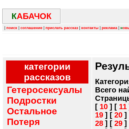
К
АБАЧОК
|
поиск
|
соглашение
|
прислать рассказ
|
контакты
|
реклама
|
н
ов
Резул
категории
рассказов
Категори
Гетеросексуалы
Всего на
Страниц
Подростки
[
10
]
[
11
Остальное
19
]
[
20
]
Потеря
28
]
[
29
]