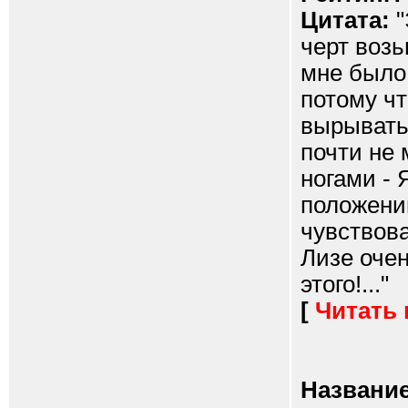
Цитата:
"
черт возь
мне было
потому чт
вырыватьс
почти не 
ногами - 
положени
чувствов
Лизе очен
этого!..."
[
Читать
Название