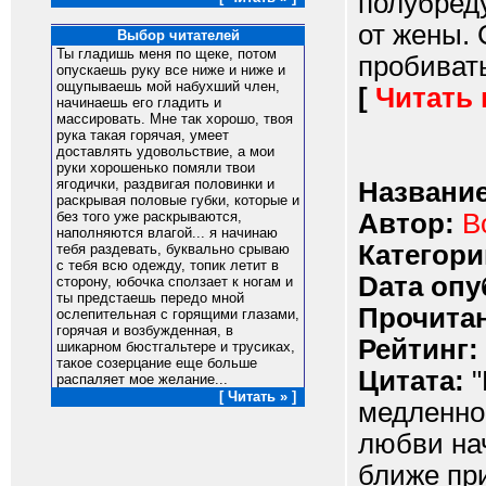
полубреду
от жены. 
Выбор читателей
Ты гладишь меня по щеке, потом
пробивать
опускаешь руку все ниже и ниже и
ощупываешь мой набухший член,
[
Читать
начинаешь его гладить и
массировать. Мне так хорошо, твоя
рука такая горячая, умеет
доставлять удовольствие, а мои
руки хорошенько помяли твои
ягодички, раздвигая половинки и
Название
раскрывая половые губки, которые и
Автор:
B
без того уже раскрываются,
наполняются влагой... я начинаю
Категори
тебя раздевать, буквально срываю
с тебя всю одежду, топик летит в
Dата опу
сторону, юбочка сползает к ногам и
ты предстаешь передо мной
Прочитан
ослепительная с горящими глазами,
горячая и возбужденная, в
Рейтинг:
шикарном бюстгальтере и трусиках,
такое созерцание еще больше
Цитата:
"
распаляет мое желание...
[ Читать » ]
медленно
любви нач
ближе при