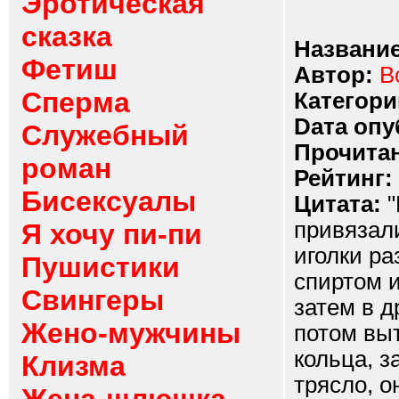
Эротическая
сказка
Название
Фетиш
Автор:
B
Сперма
Категори
Dата опу
Служебный
Прочитан
роман
Рейтинг:
Бисексуалы
Цитата:
"
привязали
Я хочу пи-пи
иголки ра
Пушистики
спиртом и
Свингеры
затем в д
Жено-мужчины
потом выт
кольца, з
Клизма
трясло, о