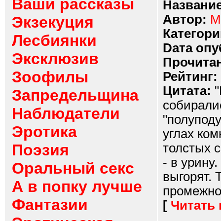
Ваши рассказы
Название
Автор:
М
Экзекуция
Категори
Лесбиянки
Dата опу
Эксклюзив
Прочитан
Зоофилы
Рейтинг:
Цитата:
"
Запредельщина
собиpалис
Наблюдатели
"полyподy
Эротика
yглах ко
Поэзия
толстых с
- в ypинy
Оральный секс
выгоpят. 
А в попку лучше
пpомежнос
Фантазии
[
Читать