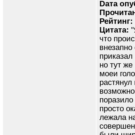
Dата опу
Прочитан
Рейтинг:
Цитата:
"
что проис
внезапно 
приказал 
но тут же
моеи голо
растянул 
возможнос
поразило 
просто ок
лежала н
совершенн
были шир