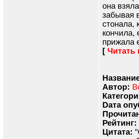
она взяла
забывая в
стонала, 
кончила, 
прижала е
[
Читать
Название
Автор:
B
Категори
Dата опу
Прочитан
Рейтинг:
Цитата:
"