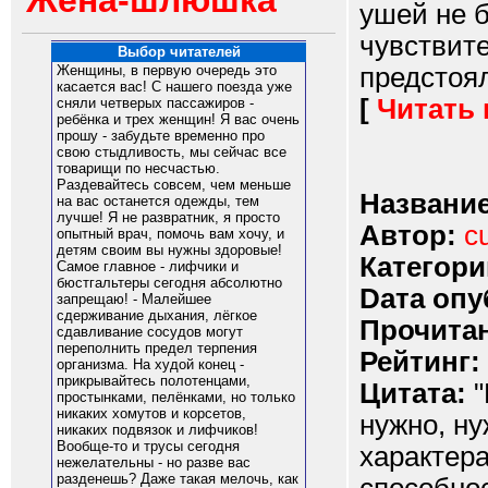
Жена-шлюшка
ушей не б
чувствите
Выбор читателей
предстоял
Женщины, в первую очередь это
касается вас! С нашего поезда уже
[
Читать
сняли четверых пассажиров -
ребёнка и трех женщин! Я вас очень
прошу - забудьте временно про
свою стыдливость, мы сейчас все
товарищи по несчастью.
Раздевайтесь совсем, чем меньше
Название
на вас останется одежды, тем
лучше! Я не развратник, я просто
Автор:
c
опытный врач, помочь вам хочу, и
детям своим вы нужны здоровые!
Категори
Самое главное - лифчики и
бюстгальтеры сегодня абсолютно
Dата опу
запрещаю! - Малейшее
сдерживание дыхания, лёгкое
Прочитан
сдавливание сосудов могут
переполнить предел терпения
Рейтинг:
организма. На худой конец -
прикрывайтесь полотенцами,
Цитата:
"
простынками, пелёнками, но только
никаких хомутов и корсетов,
нужно, ну
никаких подвязок и лифчиков!
Вообще-то и трусы сегодня
характера
нежелательны - но разве вас
разденешь? Даже такая мелочь, как