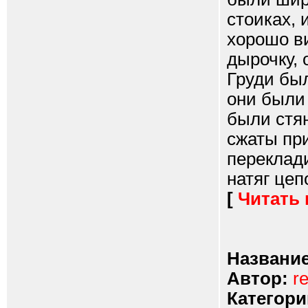
стоиках, 
хорошо ви
дырочку, 
Груди бы
они были
были стя
сжаты при
переклади
натяг цепо
[
Читать
Название
Автор:
r
Категори