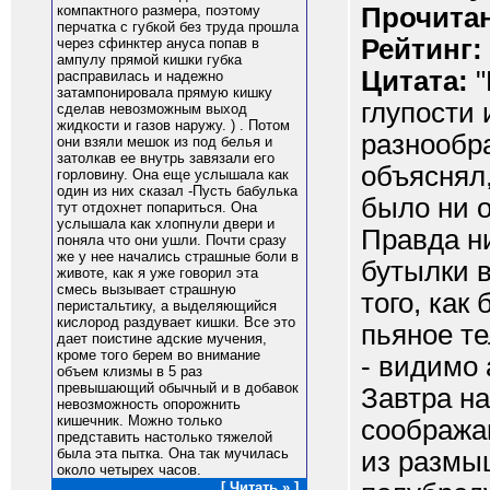
Прочитан
компактного размера, поэтому
перчатка с губкой без труда прошла
Рейтинг:
через сфинктер ануса попав в
ампулу прямой кишки губка
Цитата:
"
расправилась и надежно
затампонировала прямую кишку
глупости 
сделав невозможным выход
жидкости и газов наружу. ) . Потом
разнообра
они взяли мешок из под белья и
затолкав ее внутрь завязали его
объяснял,
горловину. Она еще услышала как
один из них сказал -Пусть бабулька
было ни о
тут отдохнет попариться. Она
услышала как хлопнули двери и
Правда ни
поняла что они ушли. Почти сразу
же у нее начались страшные боли в
бутылки в
животе, как я уже говорил эта
смесь вызывает страшную
того, как
перистальтику, а выделяющийся
кислород раздувает кишки. Все это
пьяное те
дает поистине адские мучения,
кроме того берем во внимание
- видимо 
объем клизмы в 5 раз
превышающий обычный и в добавок
Завтра на
невозможность опорожнить
кишечник. Можно только
сообража
представить настолько тяжелой
была эта пытка. Она так мучилась
из размы
около четырех часов.
[ Читать » ]