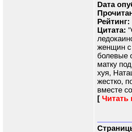
Dата опу
Прочитан
Рейтинг:
Цитата:
"
ледокаин
женщин с
болевые 
матку под
хуя, Ната
жестко, п
вместе со
[
Читать
Страниц