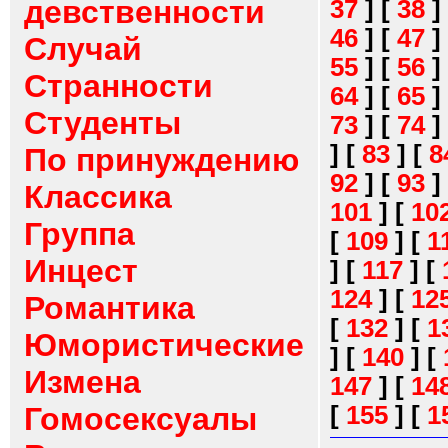
девственности
37
]
[
38
]
46
]
[
47
]
Случай
55
]
[
56
]
Странности
64
]
[
65
]
Студенты
73
]
[
74
]
]
[
83
]
[
8
По принуждению
92
]
[
93
]
Классика
101
]
[
10
Группа
[
109
]
[
1
Инцест
]
[
117
]
[
124
]
[
12
Романтика
[
132
]
[
1
Юмористические
]
[
140
]
[
Измена
147
]
[
14
[
155
]
[
1
Гомосексуалы