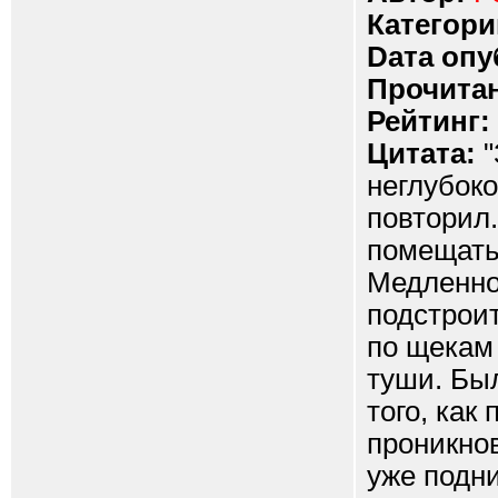
Категори
Dата опу
Прочитан
Рейтинг:
Цитата:
"
неглубоко
повторил.
помещатьс
Медленно 
подстроит
по щекам
туши. Был
того, как
проникнов
уже подн