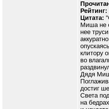
Прочитан
Рейтинг:
Цитата:
"
Миша не 
нее труси
аккуратно
опускаясь
клитору о
во влагал
раздвинул
Дядя Миш
Поглажива
достиг ше
Света по
на бедра