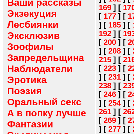
Ваши рассказы
169
]
[
17
Экзекуция
[
177
]
[
1
Лесбиянки
]
[
185
]
[
192
]
[
19
Эксклюзив
[
200
]
[
2
Зоофилы
]
[
208
]
[
Запредельщина
215
]
[
21
Наблюдатели
[
223
]
[
2
]
[
231
]
[
Эротика
238
]
[
23
Поэзия
[
246
]
[
2
Оральный секс
]
[
254
]
[
261
]
[
26
А в попку лучше
[
269
]
[
2
Фантазии
]
[
277
]
[