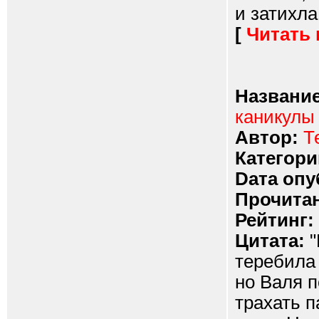
и затихла.
[
Читать
Название
каникулы
Автор:
Т
Категори
Dата опу
Прочитан
Рейтинг:
Цитата:
"
теребила 
но Валя п
трахать п