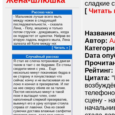
Жена-шлюшка
сладкие с
[
Читать
Рассказ часа
- Мальчиков лучше всего мыть
между ножек в следующей
последовательности, - сказала
Лена, - Попу, мошонку и только
Название
потом стручок - дождавшись, когда
он подрастет от щекотки. Набрав во
Автор:
А
вторую ладонь жидкого мыла, Лена
залезла ей Коле между ног.
Категори
[ Читать » ]
Dата опу
Случайный рассказ
Я стал ее слегка потрахивая двигая
Прочитан
тазом в такт с ее бедрами. Ее стоны
Рейтинг:
сводили меня с ума... Еще
несколько минут покачиваю бедра в
Цитата:
"
ее сторону я почувствовал что
сейчас кончу и не вытаскивая из ее
возбуждён
лоно я кончил в презерватив. И лег
на нее сверху обняв ее за талию.
телефоно
Постоя несколько минут в такой
позе я вытащил член, снял
сцену - н
наполненый спермой презерватив,
выкинул его в урну которая стояла
начальниц
справа от лавочки. Она из своей
сумочки достава влажные салфетки
протерев писю, дала мне новую