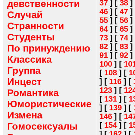
девственности
37
]
[
38
]
46
]
[
47
]
Случай
55
]
[
56
]
Странности
64
]
[
65
]
Студенты
73
]
[
74
]
82
]
[
83
]
По принуждению
91
]
[
92
]
Классика
100
]
[
10
Группа
[
108
]
[
1
Инцест
]
[
116
]
[
123
]
[
12
Романтика
[
131
]
[
1
Юмористические
]
[
139
]
[
Измена
146
]
[
14
[
154
]
[
1
Гомосексуалы
]
[
162
]
[