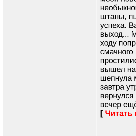
необыкно
штаны, пы
успеха. В
выход... 
ходу попр
смачного 
простили
вышел на 
шепнула 
завтра ут
вернулся 
вечер ещё
[
Читать