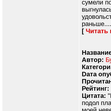
сумели п
выгнулась
удовольс
раньше....
[
Читать
Название
Автор:
Б
Категори
Dата опу
Прочитан
Рейтинг:
Цитата:
"
подол пла
моей нев