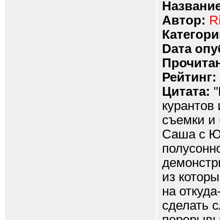
Название
Автор:
R
Категори
Dата опу
Прочитан
Рейтинг:
Цитата:
"
курантов
съемки и
Саша с Ю
полусонно
демонстр
из которы
на откуда
сделать 
перерывы 