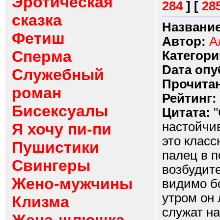
Эротическая
284
]
[
28
сказка
Название
Фетиш
Автор:
А
Сперма
Категори
Dата опу
Служебный
Прочитан
роман
Рейтинг:
Бисексуалы
Цитата:
"
настойчи
Я хочу пи-пи
это класс
Пушистики
палец в п
Свингеры
возбудите
Жено-мужчины
видимо бо
утром он 
Клизма
служат н