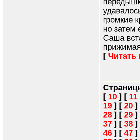
передышк
удавалось
громкие 
но затем 
Саша вста
прижимая 
[
Читать
Страниц
[
10
]
[
11
19
]
[
20
]
28
]
[
29
]
37
]
[
38
]
46
]
[
47
]