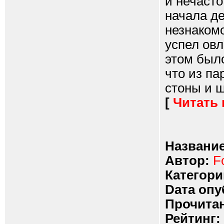
и нечасто
начала де
незнакомо
успел овл
этом было
что из п
стоны и ш
[
Читать
Название
Автор:
F
Категори
Dата опу
Прочитан
Рейтинг: