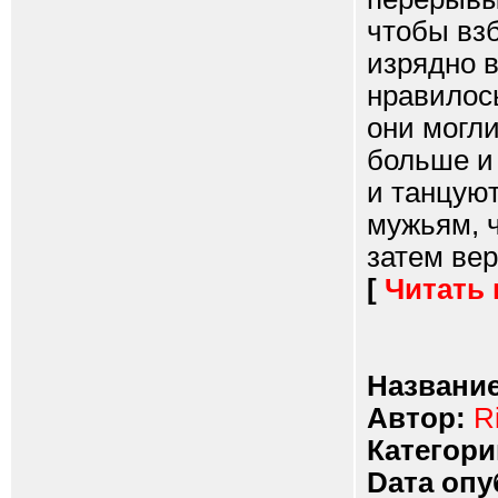
чтобы взб
изрядно 
нравилос
они могли
больше и
и танцуют
мужьям, 
затем вер
[
Читать
Название
Автор:
R
Категори
Dата опу