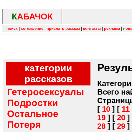
К
АБАЧОК
|
поиск
|
соглашение
|
прислать рассказ
|
контакты
|
реклама
|
н
ов
Резул
категории
рассказов
Категори
Гетеросексуалы
Всего на
Страниц
Подростки
[
10
]
[
11
Остальное
19
]
[
20
]
Потеря
28
]
[
29
]