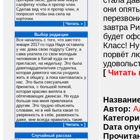
стала дав
салфетку чтобы я протер член.
они опять
Сделав вид что я протер член, я
попросил чтобы она села на
перезвони
корточки.
[ Читать » ]
завтра Ри
будет оф
Выбор редакции
Все началось с того, что шестого
Класс! Ну
января 2017-го года Надя оставила
у нас дома свою подругу Свету, а
порвёт лю
сама укатила со свои молодым
человеком в Китай куда он ее
удовольст
пригласил, на недельку. Это была
девятнадцатилетняя студентка,
[
Читать
которая девятого числа уходила
жить в общагу, а пока кантовалась у
нас. Это была сексуальная
брюнетка, с большой попкой,
которая красиво виляла в
обтягивающих джинсах. Но куда
Название
больше она меня привлекала
другим. Это трудно объяснить
Автор:
А
словами, но в ней была какая то
уверенность в себе, развязность
Категори
даже, мне всегда нравились такие. .
[ Читать » ]
Dата опу
Прочитан
Случайный рассказ