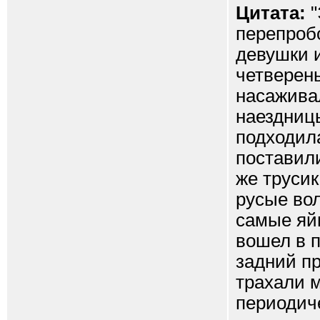
Цитата:
"
перепроб
девушки и
четверень
насаживал
наездниц
подходил
поставили
же труси
русые вол
самые яйц
вошел в п
задний пр
трахали 
периодич