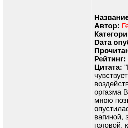
Название
Автор:
Г
Категори
Dата опу
Прочитан
Рейтинг:
Цитата:
"
чувствуе
воздейств
оргазма В
мною поз
опустила
вагиной, 
головой, 