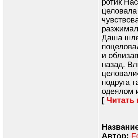
ротик Нас
целовала 
чувствова
разжимал 
Даша шле
поцеловал
и облизав
назад. В
целовалис
подруга т
одеялом и
[
Читать
Название
Автор:
F