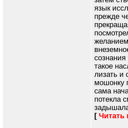
язык иссл
прежде че
прекращая
посмотрел
желанием 
внеземно
сознания 
такое на
лизать и 
мошонку п
сама нач
потекла с
задышала.
[
Читать