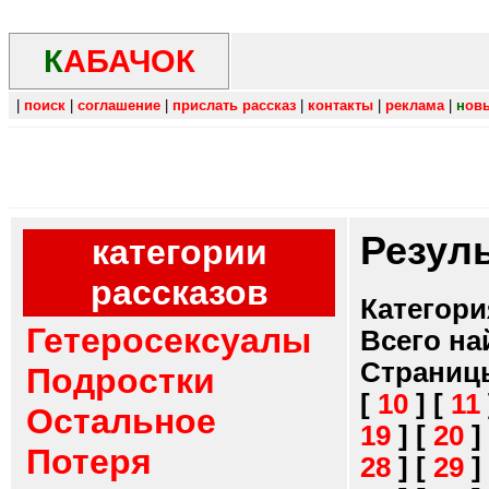
К
АБАЧОК
|
поиск
|
соглашение
|
прислать рассказ
|
контакты
|
реклама
|
н
ов
Резул
категории
рассказов
Категори
Гетеросексуалы
Всего на
Страниц
Подростки
[
10
]
[
11
Остальное
19
]
[
20
]
Потеря
28
]
[
29
]