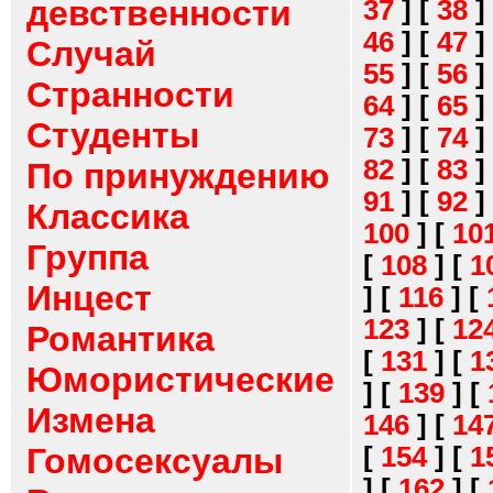
девственности
37
]
[
38
]
46
]
[
47
]
Случай
55
]
[
56
]
Странности
64
]
[
65
]
Студенты
73
]
[
74
]
82
]
[
83
]
По принуждению
91
]
[
92
]
Классика
100
]
[
10
Группа
[
108
]
[
1
Инцест
]
[
116
]
[
123
]
[
12
Романтика
[
131
]
[
1
Юмористические
]
[
139
]
[
Измена
146
]
[
14
[
154
]
[
1
Гомосексуалы
]
[
162
]
[