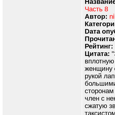
Название
Часть 8
Автор:
ni
Категори
Dата опу
Прочитан
Рейтинг:
Цитата:
"
вплотную 
женщину с
рукой лап
большими
сторонам 
член с не
сжатую зв
таксистом