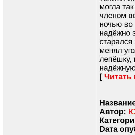
могла так
членом в
ночью во 
надёжно з
старался 
менял уго
лепёшку,
надёжную 
[
Читать
Название
Автор:
Ю
Категори
Dата опу