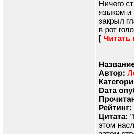
Ничего ст
языком и
закрыл гл
в рот гол
[
Читать
Название
Автор:
Л
Категори
Dата опу
Прочитан
Рейтинг:
Цитата:
"
этом насл
затем ств