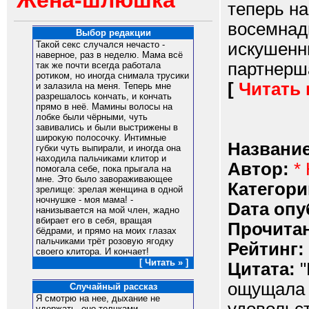
Жена-шлюшка
теперь на
восемнадц
Выбор редакции
искушенн
Такой секс случался нечасто -
наверное, раз в неделю. Мама всё
партнерш
так же почти всегда работала
ротиком, но иногда снимала трусики
[
Читать
и залазила на меня. Теперь мне
разрешалось кончать, и кончать
прямо в неё. Мамины волосы на
лобке были чёрными, чуть
завивались и были выстрижены в
широкую полосочку. Интимные
Название
губки чуть выпирали, и иногда она
находила пальчиками клитор и
Автор:
*
помогала себе, пока прыгала на
мне. Это было завораживающее
Категори
зрелище: зрелая женщина в одной
ночнушке - моя мама! -
Dата опу
нанизывается на мой член, жадно
вбирает его в себя, вращая
Прочитан
бёдрами, и прямо на моих глазах
пальчиками трёт розовую ягодку
Рейтинг:
своего клитора. И кончает!
[ Читать » ]
Цитата:
"
ощущала 
Случайный рассказ
Я смотрю на нее, дыхание не
удержать, оно толчками