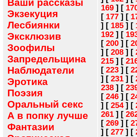
Ваши рассказы
169
]
[
17
Экзекуция
[
177
]
[
1
Лесбиянки
]
[
185
]
[
192
]
[
19
Эксклюзив
[
200
]
[
2
Зоофилы
]
[
208
]
[
Запредельщина
215
]
[
21
Наблюдатели
[
223
]
[
2
]
[
231
]
[
Эротика
238
]
[
23
Поэзия
[
246
]
[
2
Оральный секс
]
[
254
]
[
261
]
[
26
А в попку лучше
[
269
]
[
2
Фантазии
]
[
277
]
[