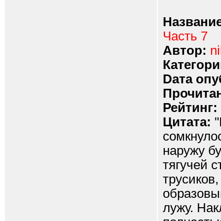
Название
Часть 7
Автор:
ni
Категори
Dата опу
Прочитан
Рейтинг:
Цитата:
"
сомкнулос
наружу бу
тягучей 
трусиков,
образовы
лужу. Нак