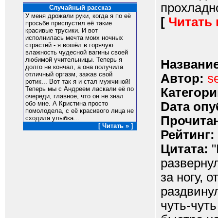
прохладно
Случайный рассказ
У меня дрожали руки, когда я по её
[
Читать
просьбе приспустил её такие
красивые трусики. И вот
исполнилась мечта моих ночных
страстей - я вошёл в горячую
влажность чудесной вагины своей
любимой учительницы. Теперь я
Название
долго не кончал, а она получила
отличный оргазм, зажав свой
Автор:
s
ротик... Вот так я и стал мужчиной!
Теперь мы с Андреем ласкали её по
Категори
очереди, главное, что он не знал
Dата опу
обо мне. А Кристина просто
помолодела, с её красивого лица не
Прочитан
сходила улыбка...
[ Читать » ]
Рейтинг:
Цитата:
"
развернул
за ногу, 
раздвинул
чуть-чут