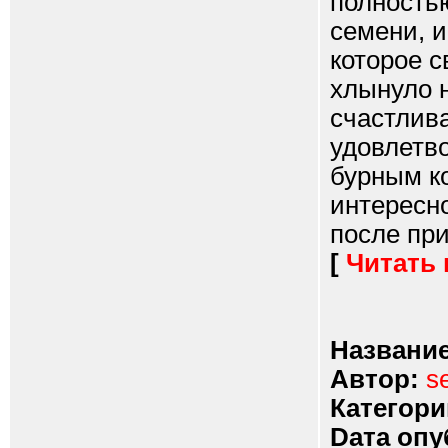
полностью
семени, и
которое с
хлынуло 
счастлива
удовлетв
бурным к
интересно
после прия
[
Читать
Название
Автор:
s
Категори
Dата опу