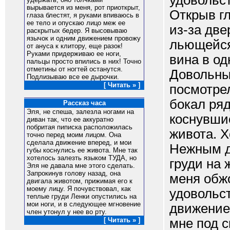
удовольст
вырывается из меня, рот приоткрыт,
Открыв гл
глаза блестят, я руками впиваюсь в
ее тело и опускаю лицо меж ее
из-за две
раскрытых бедер. Я высовываю
язычок и одним движением провожу
льющейся
от ануса к клитору, еще разок!
Руками придерживаю ее ноги,
вина в од
пальцы просто впились в них! Точно
отметины от ногтей останутся.
Довольны
Подлизываю все ее дырочки.
[ Читать » ]
посмотре
бокал ряд
Рассказ часа
Эля, не спеша, залезла ногами на
коснувши
диван так, что ее аккуратно
побритая пиписка расположилась
живота. Х
точно перед моим лицом. Она
сделала движение вперед, и мои
Нежным д
губы коснулись ее живота. Мне так
хотелось залезть языком ТУДА, но
груди на 
Эля не давала мне этого сделать.
Запрокинув голову назад, она
меня обжо
двигала животом, прижимая его к
моему лицу. Я почувствовал, как
удовольс
теплые груди Ленки опустились на
мои ноги, и в следующее мгновение
движение
член утонул у нее во рту.
мне под с
[ Читать » ]