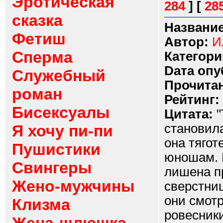
Эротическая
284
]
[
28
сказка
Название
Фетиш
Автор:
И
Сперма
Категори
Dата опу
Служебный
Прочитан
роман
Рейтинг:
Бисексуалы
Цитата:
"
становил
Я хочу пи-пи
она тягот
Пушистики
юношам. К
Свингеры
лишена п
Жено-мужчины
сверстниц
они смотр
Клизма
ровесники