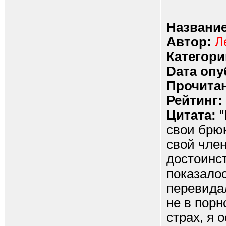
Название
Автор:
Л
Категори
Dата опу
Прочитан
Рейтинг:
Цитата:
"
свои брюк
свой член
достоинст
показалос
перевидал
не в пор
страх, я 