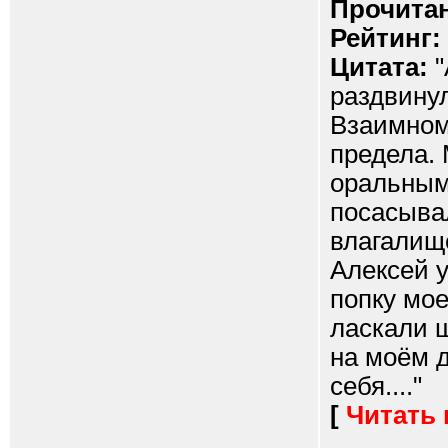
Прочитан
Рейтинг:
Цитата:
"
раздвинул
Взаимном
предела. 
оральным
посасывал
влагалище
Алексей 
попку мое
ласкали 
на моём 
себя...."
[
Читать