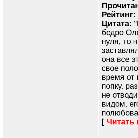
Прочитан
Рейтинг:
Цитата:
"
бедро Оле
нуля, то 
заставлял
она все э
свое поло
время от 
попку, ра
не отводи
видом, ег
полюбоват
[
Читать