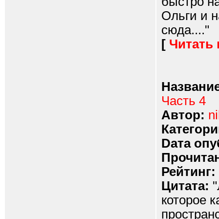
быстро н
Ольги и 
сюда...."
[
Читать
Название
Часть 4
Автор:
ni
Категори
Dата опу
Прочитан
Рейтинг:
Цитата:
"
которое 
пространс