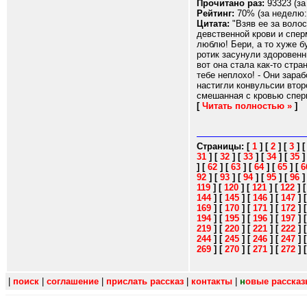
Прочитано раз:
93323 (за
Рейтинг:
70% (за неделю:
Цитата:
"Взяв ее за волос
девственной крови и сперм
люблю! Бери, а то хуже б
ротик засунули здоровенн
вот она стала как-то стр
тебе неплохо! - Они зара
настигли конвульсии втор
смешанная с кровью сперма
[
Читать полностью »
]
Страницы:
[
1
]
[
2
]
[
3
]
31
]
[
32
]
[
33
]
[
34
]
[
35
]
[
62
]
[
63
]
[
64
]
[
65
]
[
6
92
]
[
93
]
[
94
]
[
95
]
[
96
119
]
[
120
]
[
121
]
[
122
]
144
]
[
145
]
[
146
]
[
147
]
169
]
[
170
]
[
171
]
[
172
]
194
]
[
195
]
[
196
]
[
197
]
219
]
[
220
]
[
221
]
[
222
]
244
]
[
245
]
[
246
]
[
247
]
269
]
[
270
]
[
271
]
[
272
]
|
поиск
|
соглашение
|
прислать рассказ
|
контакты
|
н
овые расска