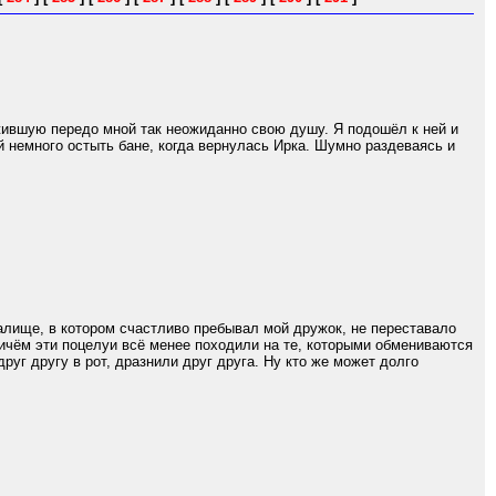
жившую передо мной так неожиданно свою душу. Я подошёл к ней и
й немного остыть бане, когда вернулась Ирка. Шумно раздеваясь и
алище, в котором счастливо пребывал мой дружок, не переставало
ричём эти поцелуи всё менее походили на те, которыми обмениваются
руг другу в рот, дразнили друг друга. Ну кто же может долго