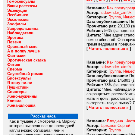
Гомосексуалы
Ваши рассказы
Название:
Как предупреди
Экзекуция
Автор:
sidewinder_aim9x
Лесбиянки
Категории:
Группа
,
Инцес
Эксклюзив
Dата опубликования:
Пят
Зоофилы
Прочитано раз:
201130 (з
Запредельщина
Рейтинг:
56% (за неделю:
Наблюдатели
Цитата:
"Мне вдруг стало
Эротика
нежно обнял её. Она приж
Поэзия
гремя вёдрами в предбанни
Оральный секс
[
Читать полностью »
]
А в попку лучше
Фантазии
Эротическая сказка
Название:
Как предупреди
Фетиш
Автор:
sidewinder_aim9x
Сперма
Категории:
Группа
,
Инцес
Служебный роман
Dата опубликования:
Пят
Бисексуалы
Прочитано раз:
145803 (з
Я хочу пи-пи
Рейтинг:
73% (за неделю:
Пушистики
Цитата:
"Мне, наблюдая э
Свингеры
сокращаться-расслаблятьс
Жено-мужчины
мать и дочь, расставаясь
Клизма
вытерпеть такую пытку? Я 
Жена-шлюшка
[
Читать полностью »
]
Рассказ часа
Название:
Блядина. Част
Как в тумане я смотрела на Марину,
Автор:
Ермаков Сергей
которая высосав все до последней
Категории:
Группа
капли нежно облизала член и
Dата опубликования:
Вос
начала слизывать капли спермы с