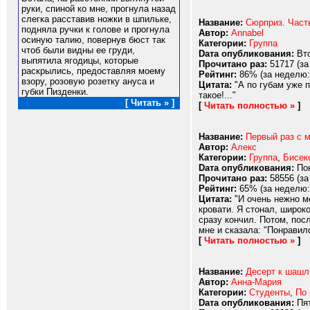
руки, спиной ко мне, прогнула назад
слегка расставив ножки в шпильке,
Название:
Сюрприз. Част
подняла ручки к голове и прогнула
Автор:
Annabel
осиную талию, повернув бюст так
Категории:
Группа
чтоб были видны ее груди,
Dата опубликования:
Вто
выпятила ягодицы, которые
Прочитано раз:
51717 (за
раскрылись, предоставляя моему
Рейтинг:
86% (за неделю:
взору, розовую розетку ануса и
Цитата:
"А по губам уже п
губки Пизденки.
такое!..."
[ Читать » ]
[
Читать полностью »
]
Название:
Первый раз с 
Автор:
Алекс
Категории:
Группа
,
Бисек
Dата опубликования:
Пон
Прочитано раз:
58556 (за
Рейтинг:
65% (за неделю:
Цитата:
"И очень нежно м
кровати. Я стонал, широко
сразу кончил. Потом, пос
мне и сказала: "Понравило
[
Читать полностью »
]
Название:
Десерт к шашл
Автор:
Анна-Мария
Категории:
Студенты
,
По
Dата опубликования:
Пят