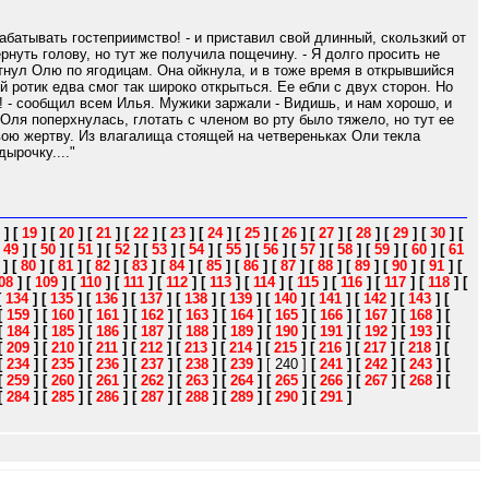
абатывать гостеприимство! - и приставил свой длинный, скользкий от
рнуть голову, но тут же получила пощечину. - Я долго просить не
стнул Олю по ягодицам. Она ойкнула, и в тоже время в открывшийся
й ротик едва смог так широко открыться. Ее ебли с двух сторон. Но
а! - сообщил всем Илья. Мужики заржали - Видишь, и нам хорошо, и
 Оля поперхнулась, глотать с членом во рту было тяжело, но тут ее
вою жертву. Из влагалища стоящей на четвереньках Оли текла
ырочку...."
]
[
19
]
[
20
]
[
21
]
[
22
]
[
23
]
[
24
]
[
25
]
[
26
]
[
27
]
[
28
]
[
29
]
[
30
]
[
[
49
]
[
50
]
[
51
]
[
52
]
[
53
]
[
54
]
[
55
]
[
56
]
[
57
]
[
58
]
[
59
]
[
60
]
[
61
]
[
80
]
[
81
]
[
82
]
[
83
]
[
84
]
[
85
]
[
86
]
[
87
]
[
88
]
[
89
]
[
90
]
[
91
]
[
08
]
[
109
]
[
110
]
[
111
]
[
112
]
[
113
]
[
114
]
[
115
]
[
116
]
[
117
]
[
118
]
[
[
134
]
[
135
]
[
136
]
[
137
]
[
138
]
[
139
]
[
140
]
[
141
]
[
142
]
[
143
]
[
[
159
]
[
160
]
[
161
]
[
162
]
[
163
]
[
164
]
[
165
]
[
166
]
[
167
]
[
168
]
[
[
184
]
[
185
]
[
186
]
[
187
]
[
188
]
[
189
]
[
190
]
[
191
]
[
192
]
[
193
]
[
[
209
]
[
210
]
[
211
]
[
212
]
[
213
]
[
214
]
[
215
]
[
216
]
[
217
]
[
218
]
[
[
234
]
[
235
]
[
236
]
[
237
]
[
238
]
[
239
]
[ 240 ]
[
241
]
[
242
]
[
243
]
[
[
259
]
[
260
]
[
261
]
[
262
]
[
263
]
[
264
]
[
265
]
[
266
]
[
267
]
[
268
]
[
[
284
]
[
285
]
[
286
]
[
287
]
[
288
]
[
289
]
[
290
]
[
291
]