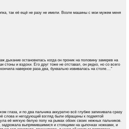
опка, так её ещё не разу не имели. Возле машины с мои мужем меня
 аж дыхание остановилась когда он проник на половину замерев на
стоны и вздохи. Его друг тоже не отставал, он редко, но со всего
кончила наверное раза два, буквально извивалась на столе...."
ом глаза, и по два пальчика аккуратно всё глубже запихивала сразу
 её слова и негодующий взгляд были обращены к подмятой
ула её мягкую белую попу на рымах обоих своих нежных пальчиков.
м, задрожала выпрямившимися и стоящими на цыпочках ножками, и