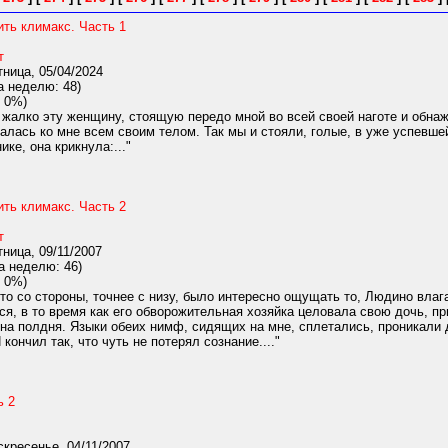
ть климакс. Часть 1
т
ница, 05/04/2024
а неделю: 48)
 0%)
 жалко эту женщину, стоящую передо мной во всей своей наготе и обна
алась ко мне всем своим телом. Так мы и стояли, голые, в уже успевше
ке, она крикнула:..."
ть климакс. Часть 2
т
ница, 09/11/2007
а неделю: 46)
 0%)
то со стороны, точнее с низу, было интересно ощущать то, Людино влаг
я, в то время как его обворожительная хозяйка целовала свою дочь, п
 на полдня. Языки обеих нимф, сидящих на мне, сплетались, проникали д
кончил так, что чуть не потерял сознание...."
ь 2
кресенье, 04/11/2007