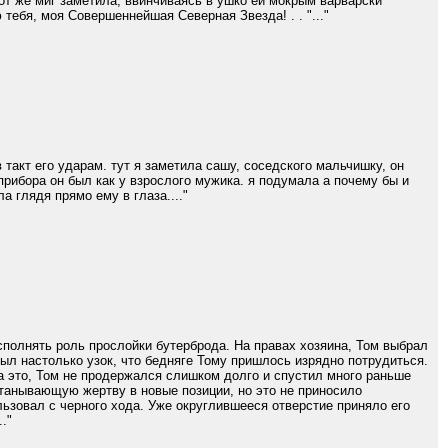
тот же миг заметила, ввинчиваясь в ушко ей мокрым варварски
ебя, моя Совершеннейшая Северная Звезда! . . "..."
такт его ударам. тут я заметила сашу, соседского мальчишку, он
 прибора он был как у взрослого мужика. я подумала а почему бы и
а глядя прямо ему в глаза...."
сполнять роль прослойки бутерброда. На правах хозяина, Том выбрал
ыл настолько узок, что бедняге Тому пришлось изрядно потрудиться.
а это, Том не продержался слишком долго и спустил много раньше
останывающую жертву в новые позиции, но это не приносило
ользовал с черного хода. Уже округлившееся отверстие приняло его
."