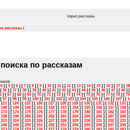
порно рассказы
ые рассказы
|
 поиска по рассказам
сказов
[
4
]
[
5
]
[
6
]
[
7
]
[
8
]
[
9
]
[
10
]
[
11
]
[
12
]
[
13
]
[
14
]
[
15
]
[
16
]
[
17
]
[
18
]
[
36
]
[
37
]
[
38
]
[
39
]
[
40
]
[
41
]
[
42
]
[
43
]
[
44
]
[
45
]
[
46
]
[
47
]
[
48
]
6
]
[
67
]
[
68
]
[
69
]
[
70
]
[
71
]
[
72
]
[
73
]
[
74
]
[
75
]
[
76
]
[
77
]
[
78
]
[
79
]
[
97
]
[
98
]
[
99
]
[
100
]
[
101
]
[
102
]
[
103
]
[
104
]
[
105
]
[
106
]
[
107
]
[
1
[
123
]
[
124
]
[
125
]
[
126
]
[
127
]
[
128
]
[
129
]
[
130
]
[
131
]
[
132
]
[
133
]
[
148
]
[
149
]
[
150
]
[
151
]
[
152
]
[
153
]
[
154
]
[
155
]
[
156
]
[
157
]
[
158
]
[
173
]
[
174
]
[
175
]
[
176
]
[
177
]
[
178
]
[
179
]
[
180
]
[
181
]
[
182
]
[
183
]
[
198
]
[
199
]
[
200
]
[
201
]
[
202
]
[
203
]
[
204
]
[
205
]
[
206
]
[
207
]
[
208
]
[
223
]
[
224
]
[
225
]
[
226
]
[
227
]
[
228
]
[
229
]
[
230
]
[
231
]
[
232
]
[
233
]
[
248
]
[
249
]
[
250
]
[
251
]
[
252
]
[
253
]
[
254
]
[
255
]
[
256
]
[
257
]
[
258
]
[
273
]
[
274
]
[
275
]
[
276
]
[
277
]
[
278
]
[
279
]
[
280
]
[
281
]
[
282
]
[
283
]