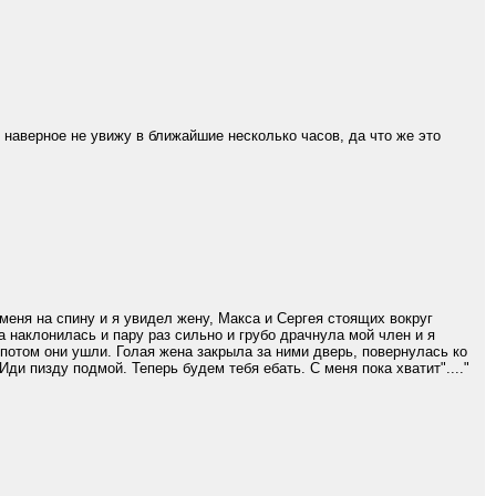
и наверное не увижу в ближайшие несколько часов, да что же это
еня на спину и я увидел жену, Макса и Сергея стоящих вокруг
на наклонилась и пару раз сильно и грубо драчнула мой член и я
А потом они ушли. Голая жена закрыла за ними дверь, повернулась ко
Иди пизду подмой. Теперь будем тебя ебать. С меня пока хватит"...."