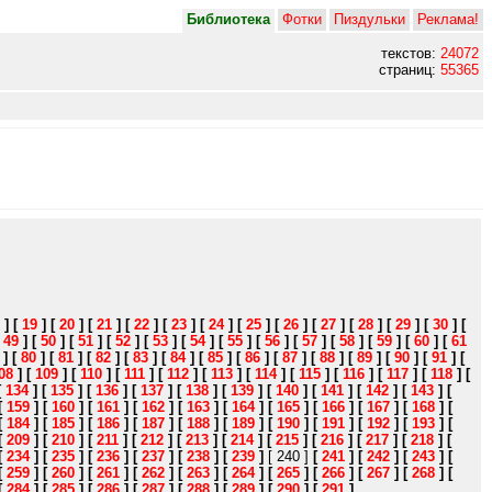
Библиотека
Фотки
Пиздульки
Реклама!
текстов:
24072
страниц:
55365
]
[
19
]
[
20
]
[
21
]
[
22
]
[
23
]
[
24
]
[
25
]
[
26
]
[
27
]
[
28
]
[
29
]
[
30
]
[
[
49
]
[
50
]
[
51
]
[
52
]
[
53
]
[
54
]
[
55
]
[
56
]
[
57
]
[
58
]
[
59
]
[
60
]
[
61
]
[
80
]
[
81
]
[
82
]
[
83
]
[
84
]
[
85
]
[
86
]
[
87
]
[
88
]
[
89
]
[
90
]
[
91
]
[
08
]
[
109
]
[
110
]
[
111
]
[
112
]
[
113
]
[
114
]
[
115
]
[
116
]
[
117
]
[
118
]
[
[
134
]
[
135
]
[
136
]
[
137
]
[
138
]
[
139
]
[
140
]
[
141
]
[
142
]
[
143
]
[
[
159
]
[
160
]
[
161
]
[
162
]
[
163
]
[
164
]
[
165
]
[
166
]
[
167
]
[
168
]
[
[
184
]
[
185
]
[
186
]
[
187
]
[
188
]
[
189
]
[
190
]
[
191
]
[
192
]
[
193
]
[
[
209
]
[
210
]
[
211
]
[
212
]
[
213
]
[
214
]
[
215
]
[
216
]
[
217
]
[
218
]
[
[
234
]
[
235
]
[
236
]
[
237
]
[
238
]
[
239
]
[ 240 ]
[
241
]
[
242
]
[
243
]
[
[
259
]
[
260
]
[
261
]
[
262
]
[
263
]
[
264
]
[
265
]
[
266
]
[
267
]
[
268
]
[
[
284
]
[
285
]
[
286
]
[
287
]
[
288
]
[
289
]
[
290
]
[
291
]