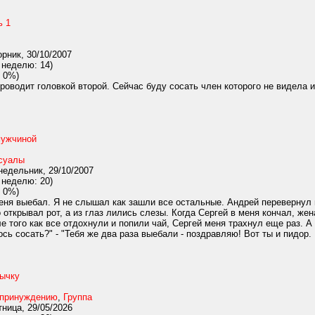
ь 1
рник, 30/10/2007
 неделю: 14)
 0%)
роводит головкой второй. Сейчас буду сосать член которого не видела 
мужчиной
суалы
едельник, 29/10/2007
 неделю: 20)
 0%)
еня выебал. Я не слышал как зашли все остальные. Андрей перевернул м
 открывал рот, а из глаз лились слезы. Когда Сергей в меня кончал, же
ле того как все отдохнули и попили чай, Сергей меня трахнул еще раз. 
сь сосать?" - "Тебя же два раза выебали - поздравляю! Вот ты и пидор. 
ычку
 принуждению
,
Группа
ница, 29/05/2026