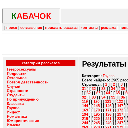
К
АБАЧОК
|
поиск
|
соглашение
|
прислать рассказ
|
контакты
|
реклама
|
н
ов
Результаты
категории рассказов
Гетеросексуалы
Подростки
Категория:
Группа
Остальное
Всего найдено:
2905 рас
Потеря девственности
Страницы:
[
1
]
[
2
]
[
3
]
Случай
31
]
[
32
]
[
33
]
[
34
]
[
35
Странности
]
[
62
]
[
63
]
[
64
]
[
65
]
[
6
Студенты
92
]
[
93
]
[
94
]
[
95
]
[
96
По принуждению
119
]
[
120
]
[
121
]
[
122
]
Классика
144
]
[
145
]
[
146
]
[
147
]
Группа
169
]
[
170
]
[
171
]
[
172
]
Инцест
194
]
[
195
]
[
196
]
[
197
]
Романтика
219
]
[
220
]
[
221
]
[
222
]
Юмористические
244
]
[
245
]
[
246
]
[
247
]
Измена
269
]
[
270
]
[
271
]
[
272
]