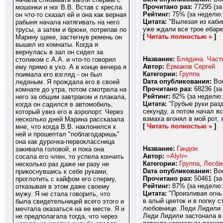
Прочитано раз:
77295 (за
мошонки и ног В.В. Встав с кресла
Рейтинг:
75% (за неделю:
он что-то сказал ей и она как верная
Цитата:
"Вылезая из кабин
рабыня начала натягивать на него
уже ждали все трое ебаре
трусы, а затем и брюки, потрепав по
[
Читать полностью »
]
Марину щеке, застегнув ремень он
вышел из комнаты. Когда я
вернулась в зал он сидел за
Название:
Блядина. Част
столиком с А.А. и что-то говорил
Автор:
Ермаков Сергей
ему прямо в ухо. А в конце вечера я
Категории:
Группа
поимала его взгляд - он был
Dата опубликования:
Вос
ледяным. Я прождала его в своей
Прочитано раз:
68236 (за
комнате до утра, потом смотрела на
Рейтинг:
82% (за неделю:
него за общим завтраком и плакала,
Цитата:
"Грубые руки разд
когда он садился в автомобиль,
секунду, а потом начал в
который увез его в аэропорт. Через
взмаха вгонял в мой рот,
несколько дней Марина рассказала
[
Читать полностью »
]
мне, что когда В.В. наклонился к
ней и прошептал "поблагодаришь"
она как дурочка-первоклассница
Название:
Гандон
закивала головой, и пока она
Автор:
=AlyIr=
сосала его член, то успела кончить
Категории:
Группа
,
Лесби
несколько раз даже ни разу не
Dата опубликования:
Вос
прикоснувшись к себе руками,
Прочитано раз:
50461 (за
проглотить с кайфом его сперму,
Рейтинг:
87% (за неделю:
отказывая в этом даже своему
Цитата:
"Произливая огнь 
мужу. Я не стала говорить, что
в алый цветок и в попку 
была свидетельницей всего этого и
любовнице. Леди Лидили 
мечтала оказаться на ее месте. Я и
Леди Лидили застонала в
не предполагала тогда, что через