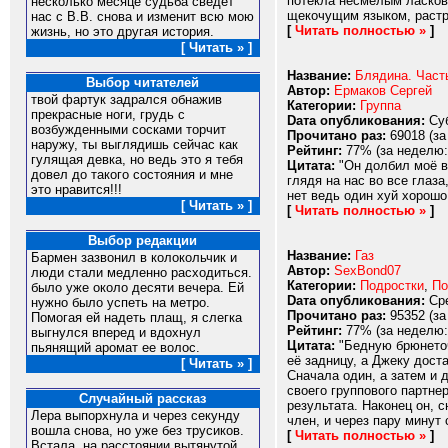
потекла несмелым ласковы
несколько месяце судьба сведет
щекочущим языком, растрё
нас с В.В. снова и изменит всю мою
[
Читать полностью »
]
жизнь, но это другая история.
[ Читать » ]
Название:
Блядина. Част
Выбор читателей
Автор:
Ермаков Сергей
твой фартук задрался обнажив
Категории:
Группа
прекрасные ноги, грудь с
Dата опубликования:
Суб
возбужденными сосками торчит
Прочитано раз:
69018 (за
наружу, ты выглядишь сейчас как
Рейтинг:
77% (за неделю:
гулящая девка, но ведь это я тебя
Цитата:
"Он долбил моё вл
довел до такого состояния и мне
глядя на нас во все глаз
это нравится!!!
нет ведь один хуй хорошо
[ Читать » ]
[
Читать полностью »
]
Выбор редакции
Название:
Газ
Бармен зазвонил в колокольчик и
Автор:
SexBond07
люди стали медленно расходиться.
Категории:
Подростки
,
По
было уже около десяти вечера. Ей
Dата опубликования:
Сре
нужно было успеть на метро.
Прочитано раз:
95352 (за
Помогая ей надеть плащ, я слегка
Рейтинг:
77% (за неделю:
выгнулся вперед и вдохнул
Цитата:
"Бедную брюнеточк
пьянящий аромат ее волос.
её задницу, а Джеку дост
[ Читать » ]
Сначала один, а затем и 
своего группового партне
Случайный рассказ
результата. Наконец он, 
Лера выпорхнула и через секунду
член, и через пару минут
вошла снова, но уже без трусиков.
[
Читать полностью »
]
Встала, на расстоянии вытянутой