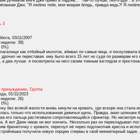
м ручейком юнге Джи прямо в ладонь... "Так-то лучше, пиз-з-зда!", в э
панная Джи, "Я люблю тебя, моя мокрая блядь, правда ведь?! Я люблю т
ь 3
бота, 03/11/2007
 неделю: 39)
 0%)
агалище как отбойный молоток, вбивал по самые яица, я поскуливала в 
а, дрочил не переставая. ему было всего 15 лет но судя по размерам его
, а два лучше. я посмотрела на него своим томным взглядом и простонал
 принуждению
,
Группа
да, 01/11/2023
 неделю: 26)
 0%)
у без всякой жалости вновь кинули на кровать, где вскоре она стала и
алась только что использованная девичья щель. Правда, анал шлюшки б
два его пальца растягивали сопротивляющийся сфинктер. Но несмотря н
ра. А вот Джек никак не мог кончить. Несколько раз он перекладывал п
сняв брюнеточку с кровати, перегнул её через подлокотник кресла и исп
 стройняшка получила новую порцию спермы в свой миниатюрный задик...