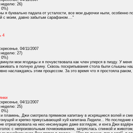
 неделю: 26)
 0%)
ы я буквально падала от усталости, все мои дырочки ныли, особенно п
й с моим, давно забытым сарафаном...."
ь 4
кресенье, 04/11/2007
 неделю: 27)
 0%)
винули мои ягодицы и я почувствовала как член уперся в пизду. У меня
саживать в полную длину. Сквозь поскрипывания стола были слышны наши 
 явно наслаждаясь этим процессом. За это время что я простояла раком, 
янки
кресенье, 04/11/2007
 неделю: 25)
 0%)
и пламень, Джи смотрела прямиком капитану в искрящиеся волей и смех
стонущей и крепко прикусывающей хуй капитана Лидили... Но последние
не отреагировала на нюс-инсинуацию даже взглядом, и юнга Джи вздёрн
 голос с непроизвольным почмокиванием, затряслась спинкой и живото