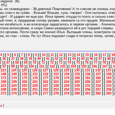
 неделю: 36)
 0%)
ы, он скомандовал - Эй девочка! Поактивнее! А то совсем не хочешь отр
ы член к ее губам. - Возьми! Возьми, сука, говорю! - Оля пыталась отве
удет! - И ударил ее еще раз. Илья принес откуда-то плеть и сильно хле
ый член, и, придержав голову руками, нанизали га это орудие. Маленьки
анно изгибаться, и ее влагалище задергалось в первом оргазме. - Кончил
ботали интенсивнее, и скоро Семен разрядился ей в рот порцией спермы.
ого оргазма. Почти сразу же кончил Илья. Вытащив члены, осмотрели с
, из глаз - слезы. Но тут Илья подошел сзади и потрогал попку, затем д
[
4
]
[
5
]
[
6
]
[
7
]
[
8
]
[
9
]
[
10
]
[
11
]
[
12
]
[
13
]
[
14
]
[
15
]
[
16
]
[
17
]
[
18
]
[
36
]
[
37
]
[
38
]
[
39
]
[
40
]
[
41
]
[
42
]
[
43
]
[
44
]
[
45
]
[
46
]
[
47
]
[
48
]
6
]
[
67
]
[
68
]
[
69
]
[
70
]
[
71
]
[
72
]
[
73
]
[
74
]
[
75
]
[
76
]
[
77
]
[
78
]
[
79
]
[
97
]
[
98
]
[
99
]
[
100
]
[
101
]
[
102
]
[
103
]
[
104
]
[
105
]
[
106
]
[
107
]
[
1
[
123
]
[
124
]
[
125
]
[
126
]
[
127
]
[
128
]
[
129
]
[
130
]
[
131
]
[
132
]
[
133
]
[
148
]
[
149
]
[
150
]
[
151
]
[
152
]
[
153
]
[
154
]
[
155
]
[
156
]
[
157
]
[
158
]
[
173
]
[
174
]
[
175
]
[
176
]
[
177
]
[
178
]
[
179
]
[
180
]
[
181
]
[
182
]
[
183
]
[
198
]
[
199
]
[
200
]
[
201
]
[
202
]
[
203
]
[
204
]
[
205
]
[
206
]
[
207
]
[
208
]
[
223
]
[
224
]
[
225
]
[
226
]
[
227
]
[
228
]
[
229
]
[
230
]
[
231
]
[
232
]
[
233
]
[
248
]
[
249
]
[
250
]
[
251
]
[
252
]
[
253
]
[
254
]
[
255
]
[
256
]
[
257
]
[
258
]
[
273
]
[
274
]
[
275
]
[
276
]
[
277
]
[
278
]
[
279
]
[
280
]
[
281
]
[
282
]
[
283
]
зы
|