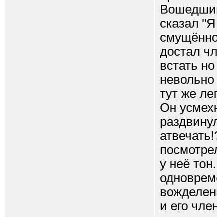
Вошедший
сказал "Я
смущённо 
достал ч
встать но
невольно 
тут же ле
Он усмех
раздвину
атвечать!
посмотрел
у неё то
одноврем
вожделенн
и его чле