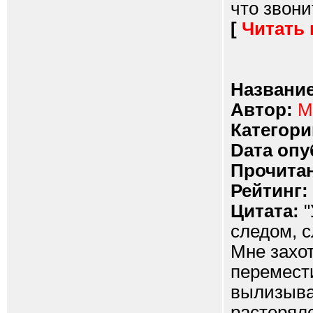
что звонит
[
Читать
Название
Автор:
М
Категори
Dата опу
Прочитан
Рейтинг:
Цитата:
"
следом, с
Мне захот
перемести
вылизыват
растерялс