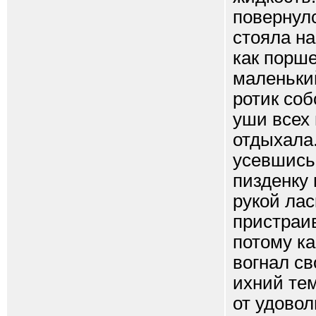
повернулс
стояла на
как порше
маленьки
ротик соб
уши всех 
отдыхала.
усевшись
пизденку 
рукой лас
пристраив
потому ка
вогнал св
ихний тем
от удовол