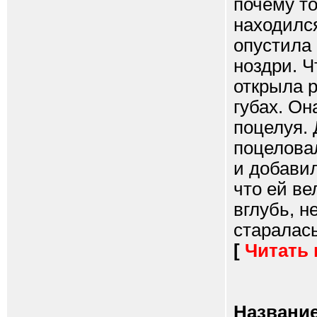
почему то
находился
опустила 
ноздри. 
открыла р
губах. Он
поцелуя. 
поцеловал
и добавил
что ей ве
вглубь, н
старалась
[
Читать
Название