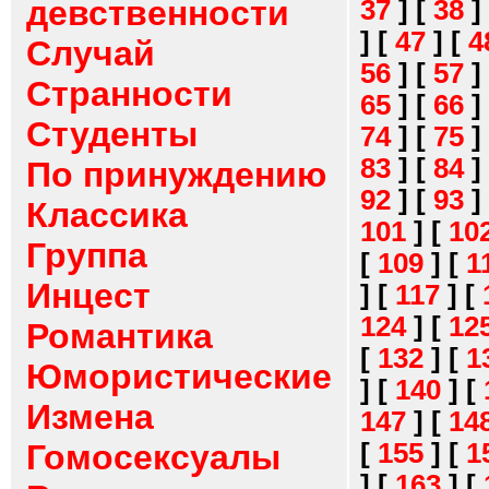
девственности
37
]
[
38
]
]
[
47
]
[
4
Случай
56
]
[
57
]
Странности
65
]
[
66
]
Студенты
74
]
[
75
]
83
]
[
84
]
По принуждению
92
]
[
93
]
Классика
101
]
[
10
Группа
[
109
]
[
1
Инцест
]
[
117
]
[
124
]
[
12
Романтика
[
132
]
[
1
Юмористические
]
[
140
]
[
Измена
147
]
[
14
[
155
]
[
1
Гомосексуалы
]
[
163
]
[