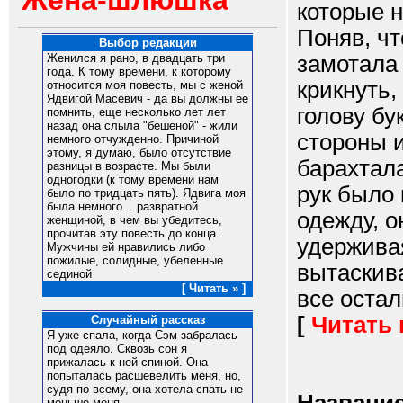
Жена-шлюшка
которые н
Поняв, чт
Выбор редакции
замотала 
Женился я рано, в двадцать три
года. К тому времени, к которому
крикнуть,
относится моя повесть, мы с женой
Ядвигой Масевич - да вы должны ее
голову бу
помнить, еще несколько лет лет
назад она слыла "бешеной" - жили
стороны и
немного отчужденно. Причиной
этому, я думаю, было отсутствие
барахтала
разницы в возрасте. Мы были
одногодки (к тому времени нам
рук было
было по тридцать пять). Ядвига моя
была немного... развратной
одежду, о
женщиной, в чем вы убедитесь,
прочитав эту повесть до конца.
удерживая
Мужчины ей нравились либо
пожилые, солидные, убеленные
вытаскива
сединой
[ Читать » ]
все осталь
[
Читать
Случайный рассказ
Я уже спала, когда Сэм забралась
под одеяло. Сквозь сон я
прижалась к ней спиной. Она
попыталась расшевелить меня, но,
судя по всему, она хотела спать не
меньше меня.