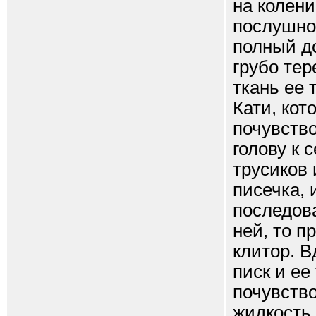
на колени
послушно
полный до
грубо тер
ткань ее 
Кати, кот
почувств
голову к 
трусиков
писечка,
последов
ней, то п
клитор. В
писк и ее
почувство
жидкость.