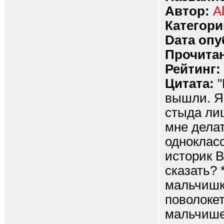
Автор:
A
Категори
Dата опу
Прочитан
Рейтинг:
Цитата:
"
вышли. Я 
стыда лиц
мне делат
одноклас
историк В
сказать? 
мальчишки
поволокет
мальчише