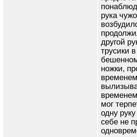
понаблюда
рука чужо
возбудилс
продолжи
другой ру
трусики в
бешенном 
ножки, пр
временем
вылизыва
временем
мог терпе
одну руку
себе не п
одновреме