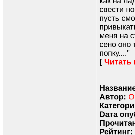
как на ла
свести но
пусть см
привыкать
меня на с
сено оно 
попку...."
[
Читать
Название
Автор:
О
Категори
Dата опу
Прочитан
Рейтинг: