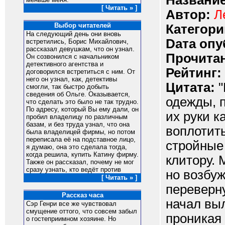
Название
[ Читать » ]
Автор:
Л
Выбор читателей
Категори
На следующий день они вновь
Dата опу
встретились, Борис Михайлович,
рассказал девушкам, что он узнал.
Прочитан
Он созвонился с начальником
детективного агентства и
Рейтинг:
договорился встретиться с ним. От
него он узнал, как, детективы
Цитата:
"
смогли, так быстро добыть
сведения об Ольге. Оказывается,
одежды, п
что сделать это было не так трудно.
По адресу, который Вы ему дали, он
их руки к
пробил владелицу по различным
базам, и без труда узнал, что она
воплотит
была владелицей фирмы, но потом
переписала её на подставное лицо,
стройные 
я думаю, она это сделала тогда,
когда решила, купить Катину фирму.
клитору.
Также он рассказал, почему не мог
сразу узнать, кто ведёт против
но возбуж
[ Читать » ]
переверну
Рассказ часа
начал выл
Сэр Генри все же чувствовал
смущение оттого, что совсем забыл
проникая 
о гостеприимном хозяине. Но