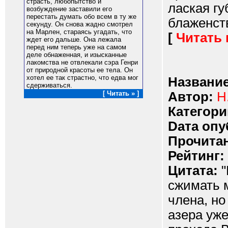
страсть, любопытство и
лаская гу
возбуждение заставили его
перестать думать обо всем в ту же
блаженств
секунду. Он снова жадно смотрел
на Марлен, стараясь угадать, что
[
Читать
ждет его дальше. Она лежала
перед ним теперь уже на самом
деле обнаженная, и изысканные
лакомства не отвлекали сэра Генри
от природной красоты ее тела. Он
хотел ее так страстно, что едва мог
Название
сдерживаться.
Автор:
Н
[ Читать » ]
Категори
Dата опу
Прочитан
Рейтинг:
Цитата:
"
сжимать 
члена, но
азера уже