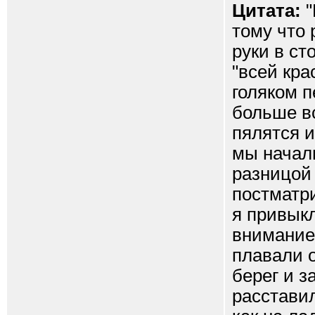
Цитата:
"
тому что 
руки в ст
"всей кра
голяком 
больше вс
пялятся и
мы начали
разницой 
постматр
я привыкл
внимание
плавали 
берег и з
расставил