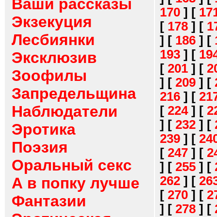
Ваши рассказы
170
]
[
17
Экзекуция
[
178
]
[
1
Лесбиянки
]
[
186
]
[
193
]
[
19
Эксклюзив
[
201
]
[
2
Зоофилы
]
[
209
]
[
Запредельщина
216
]
[
21
Наблюдатели
[
224
]
[
2
]
[
232
]
[
Эротика
239
]
[
24
Поэзия
[
247
]
[
2
Оральный секс
]
[
255
]
[
262
]
[
26
А в попку лучше
[
270
]
[
2
Фантазии
]
[
278
]
[