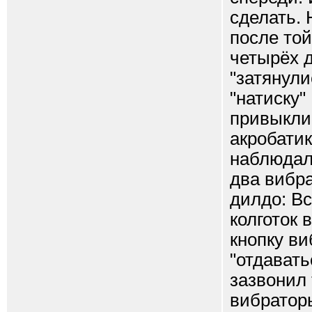
сделать. 
после той
четырёх д
"затянули
"натиску"
привыкли 
акробатик
наблюдала
два вибра
дилдо: Вс
колготок
кнопку ви
"отдавать
зазвонил 
вибраторы