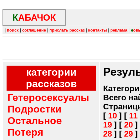
К
АБАЧОК
|
поиск
|
соглашение
|
прислать рассказ
|
контакты
|
реклама
|
н
ов
Резул
категории
рассказов
Категори
Гетеросексуалы
Всего на
Страниц
Подростки
[
10
]
[
11
Остальное
19
]
[
20
]
Потеря
28
]
[
29
]