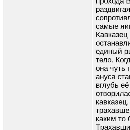
прохода 
раздвигая
сопротивл
самые яиц
Кавказец 
останавли
единый ри
тело. Ког
она чуть 
ануса ста
вглубь её
отворилас
кавказец.
трахавшег
каким то
Трахавши