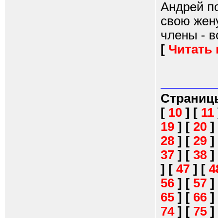
Андрей по
свою жену
члены - в
[
Читать
Страниц
[
10
]
[
11
19
]
[
20
]
28
]
[
29
]
37
]
[
38
]
]
[
47
]
[
4
56
]
[
57
]
65
]
[
66
]
74
]
[
75
]