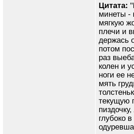
Цитата:
"
минеты - 
мягкую жо
плечи и в
держась 
потом пос
раз выеба
колен и у
ноги ее н
мять груд
толстень
текущую 
пиздочку,
глубоко в
одуревша