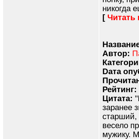
никогда е
[
Читать
Название
Автор:
П
Категори
Dата опу
Прочитан
Рейтинг:
Цитата:
"
заранее з
старший, 
весело пр
мужику. М