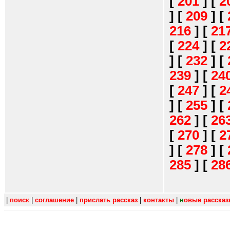
[
201
]
[
2
]
[
209
]
[
216
]
[
21
[
224
]
[
2
]
[
232
]
[
239
]
[
24
[
247
]
[
2
]
[
255
]
[
262
]
[
26
[
270
]
[
2
]
[
278
]
[
285
]
[
28
|
поиск
|
соглашение
|
прислать рассказ
|
контакты
|
н
овые расска