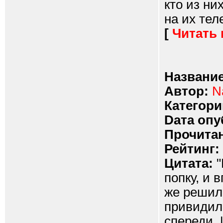
кто из ни
на их теле
[
Читать
Название
Автор:
N
Категори
Dата опу
Прочитан
Рейтинг:
Цитата:
"
попку, и 
же решил
привидилс
спереди. 