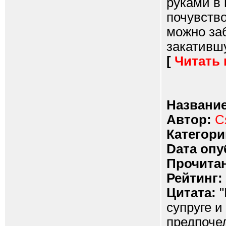
руками в
почувство
можно заб
закатившу
[
Читать
Название
Автор:
С
Категори
Dата опу
Прочитан
Рейтинг:
Цитата:
"
супруге и
предпочел