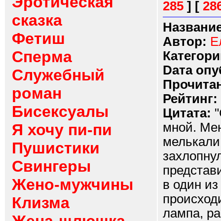
Эротическая
285
]
[
28
сказка
Название
Фетиш
Автор:
Е
Сперма
Категори
Dата опу
Служебный
Прочитан
роман
Рейтинг:
Бисексуалы
Цитата:
"
мной. Мен
Я хочу пи-пи
мелькали 
Пушистики
захлопнул
Свингеры
представи
Жено-мужчины
в один из
происходи
Клизма
лампа, р